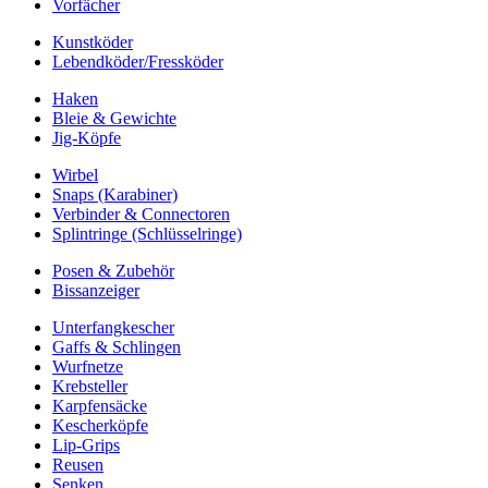
Vorfächer
Kunstköder
Lebendköder/Fressköder
Haken
Bleie & Gewichte
Jig-Köpfe
Wirbel
Snaps (Karabiner)
Verbinder & Connectoren
Splintringe (Schlüsselringe)
Posen & Zubehör
Bissanzeiger
Unterfangkescher
Gaffs & Schlingen
Wurfnetze
Krebsteller
Karpfensäcke
Kescherköpfe
Lip-Grips
Reusen
Senken