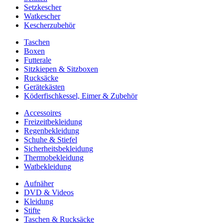
Setzkescher
Watkescher
Kescherzubehör
Taschen
Boxen
Futterale
Sitzkiepen & Sitzboxen
Rucksäcke
Gerätekästen
Köderfischkessel, Eimer & Zubehör
Accessoires
Freizeitbekleidung
Regenbekleidung
Schuhe & Stiefel
Sicherheitsbekleidung
Thermobekleidung
Watbekleidung
Aufnäher
DVD & Videos
Kleidung
Stifte
Taschen & Rucksäcke