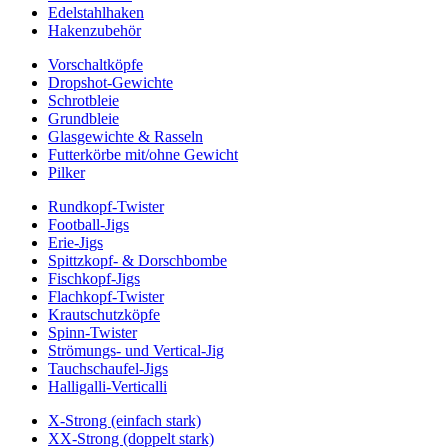
Edelstahlhaken
Hakenzubehör
Vorschaltköpfe
Dropshot-Gewichte
Schrotbleie
Grundbleie
Glasgewichte & Rasseln
Futterkörbe mit/ohne Gewicht
Pilker
Rundkopf-Twister
Football-Jigs
Erie-Jigs
Spittzkopf- & Dorschbombe
Fischkopf-Jigs
Flachkopf-Twister
Krautschutzköpfe
Spinn-Twister
Strömungs- und Vertical-Jig
Tauchschaufel-Jigs
Halligalli-Verticalli
X-Strong (einfach stark)
XX-Strong (doppelt stark)