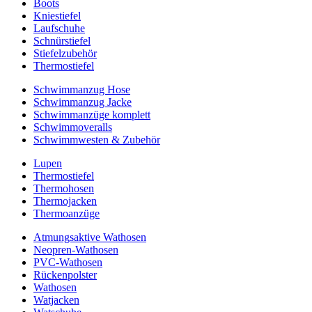
Boots
Kniestiefel
Laufschuhe
Schnürstiefel
Stiefelzubehör
Thermostiefel
Schwimmanzug Hose
Schwimmanzug Jacke
Schwimmanzüge komplett
Schwimmoveralls
Schwimmwesten & Zubehör
Lupen
Thermostiefel
Thermohosen
Thermojacken
Thermoanzüge
Atmungsaktive Wathosen
Neopren-Wathosen
PVC-Wathosen
Rückenpolster
Wathosen
Watjacken