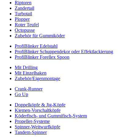
Riptoren
Zandertail
Turbotail
Plopper
Roter Teufel
Octopusse
Zubehör für Gummiköder
ProfiBlinker Edelstahl
ProfiBlinker Schuppendekor oder Effektlackierung
ProfiBlinker Forellex Spoon
Mit Drilling
Mit Einzelhaken
Zubehör/Eigenmontage
Crank-Runner
Go Up
Doppelköpfe & Jig-Köpfe
Kiemen-Vorschaltköpfe
Köderfisch- und Gummifisch-System
Propeller-Systeme
Spinner-Weitwurfköpfe
Tandem-Spinner