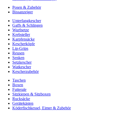
Posen & Zubehör
Bissanzeiger
Unterfangkescher
Gaffs & Schlingen
Wurfnetze
Krebsteller
Karpfensäcke
Kescherköpfe
Lip-Grips
Reusen
Senken
Setzkescher
Watkescher
Kescherzubehör
Taschen
Boxen
Futterale
Sitzkiepen & Sitzboxen
Rucksäcke
Gerätekästen
Köderfischkessel, Eimer & Zubehör