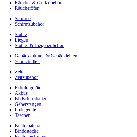
Räucher & Grillzubehör
Räucheröfen
Schirme
Schirmzubehör
Stühle
Liegen
Stühle- & Liegenzubehör
Gepäckspinnen & Gepäckleinen
Schutzhüllen
Zelte
Zeltzubehör
Echolotgeräte
Akkus
Bildschirmhalter
Geberstangen
Ladegeräte
Taschen
Bindematerial
Bindestöcke
Bindewerkzeuge