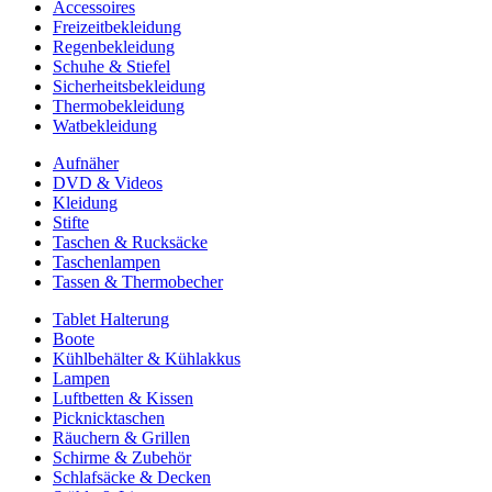
Accessoires
Freizeitbekleidung
Regenbekleidung
Schuhe & Stiefel
Sicherheitsbekleidung
Thermobekleidung
Watbekleidung
Aufnäher
DVD & Videos
Kleidung
Stifte
Taschen & Rucksäcke
Taschenlampen
Tassen & Thermobecher
Tablet Halterung
Boote
Kühlbehälter & Kühlakkus
Lampen
Luftbetten & Kissen
Picknicktaschen
Räuchern & Grillen
Schirme & Zubehör
Schlafsäcke & Decken