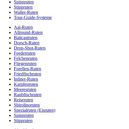
Spinnruten
Stippruten
Waller-Ruten
Tour-Guide-Systeme
Aal-Ruten
Allround-Ruten
Baitcastruten
Dorsch-Ruten
Drop-Shot-Ruten
Feederruten
Felchenruten
Fliegenruten
Forellen-Ruten
Friedfischruten
Inliner-Ruten
Karpfenruten
Meeresruten
Raubfischruten
Reiseruten
Sbirolinoruten
Spezialruten (Eisruten)
Spinnruten
Stippruten