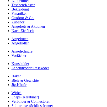
Landehilfen
Taschen/Kästen
Bekleidung
Fanartikel
Outdoor & Co.
Zubehör
Angelsets & Aktionen
Nach Zielfisch
Angelruten
Angelrollen
Angelschnüre
Vorfächer
Kunstköder
Lebendköder/Fressköder
Haken
Bleie & Gewichte
Jig-Köpfe
Wirbel
Snaps (Karabiner)
Verbinder & Connectoren
Splintringe (Schlüsselringe)