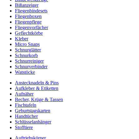
Bißanzeiger
Fliegenbindesets
Fliegenboxen
Fliegenpflege
Fliegenvorfächer
Geflechtkörbe
Kleber
Micro Snaps
Schnurglätter
Schnurkorb
Schnurreiniger
Schnurverbinder
Watstöcke
Anstecknadeln & Pins
Aufkleber & Etiketten
Aufnäher
Becher, Krüge & Tassen
Fischtafeln
Geburtstagskarten
Handtücher
Schlüsselanhänger
Stofftiere
Auftriebskörper