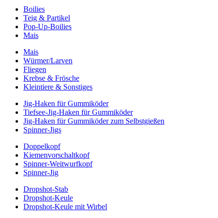
Boilies
Teig & Partikel
Pop-Up-Boilies
Mais
Mais
Würmer/Larven
Fliegen
Krebse & Frösche
Kleintiere & Sonstiges
Jig-Haken für Gummiköder
Tiefsee-Jig-Haken für Gummiköder
Jig-Haken für Gummiköder zum Selbstgießen
Spinner-Jigs
Doppelkopf
Kiemenvorschaltkopf
Spinner-Weitwurfkopf
Spinner-Jig
Dropshot-Stab
Dropshot-Keule
Dropshot-Keule mit Wirbel