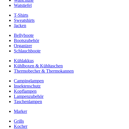
Watschuhe
Watstiefel
T-Shirts
Sweatshirts
Jacken
Bellyboote
Bootszubehör
Organizer
Schlauchboote
Kühlakkus
Kühlboxen & Kühltaschen
Thermobecher & Thermokannen
Campinglampen
Insektenschutz
Kopflampen
Lampenzubehör
Taschenlampen
Marker
Grills
Kocher