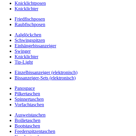
Knicklichtposen
Knicklichter
Friedfischposen
Raubfischposen
Aalglöckchen
Schwingspitzen
Einhängebissanzeiger
Swinger
Knicklichter
Tip-Light
Einzelbissanzeiger (elektronisch)
Bissanzeiger-Sets (elektronisch)
Panospace
Pilkertaschen
Spinnertaschen
Vorfachtaschen
Ausweistaschen
Boilietaschen
Bootstaschen
Feederspitzentaschen