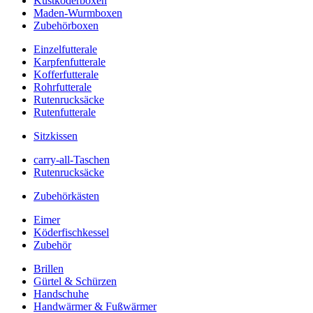
Kustköderboxen
Maden-Wurmboxen
Zubehörboxen
Einzelfutterale
Karpfenfutterale
Kofferfutterale
Rohrfutterale
Rutenrucksäcke
Rutenfutterale
Sitzkissen
carry-all-Taschen
Rutenrucksäcke
Zubehörkästen
Eimer
Köderfischkessel
Zubehör
Brillen
Gürtel & Schürzen
Handschuhe
Handwärmer & Fußwärmer