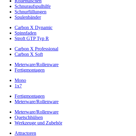
Rollentaschen
Schnuraufspulhilfe
Schnurfüllungen
Spulenbänder
Carbon X Dynamic
Spinnfaden
Stroft GTP Typ R
Carbon X Professional
Carbon X Soft
Meterware/Rollenware
Fertigmontagen
Mono
1x7
Fertigmontagen
Meterware/Rollenware
Meterware/Rollenware
Quetschhülsen
Werkzeuge und Zubehör
Attractoren