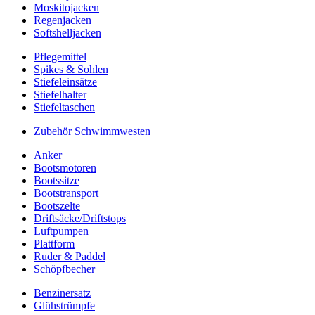
Moskitojacken
Regenjacken
Softshelljacken
Pflegemittel
Spikes & Sohlen
Stiefeleinsätze
Stiefelhalter
Stiefeltaschen
Zubehör Schwimmwesten
Anker
Bootsmotoren
Bootssitze
Bootstransport
Bootszelte
Driftsäcke/Driftstops
Luftpumpen
Plattform
Ruder & Paddel
Schöpfbecher
Benzinersatz
Glühstrümpfe