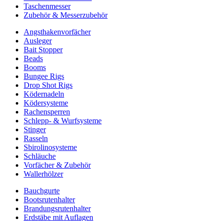
Taschenmesser
Zubehör & Messerzubehör
Angsthakenvorfächer
Ausleger
Bait Stopper
Beads
Booms
Bungee Rigs
Drop Shot Rigs
Ködernadeln
Ködersysteme
Rachensperren
Schlepp- & Wurfsysteme
Stinger
Rasseln
Sbirolinosysteme
Schläuche
Vorfächer & Zubehör
Wallerhölzer
Bauchgurte
Bootsrutenhalter
Brandungsrutenhalter
Erdstäbe mit Auflagen