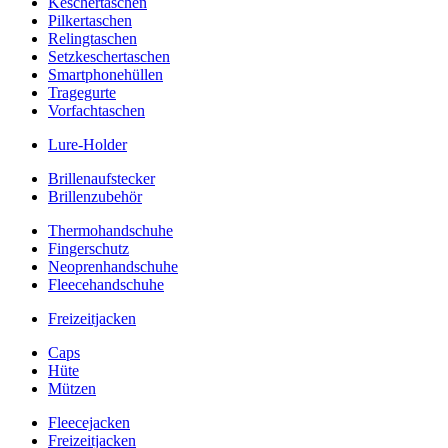
Keschertaschen
Pilkertaschen
Relingtaschen
Setzkeschertaschen
Smartphonehüllen
Tragegurte
Vorfachtaschen
Lure-Holder
Brillenaufstecker
Brillenzubehör
Thermohandschuhe
Fingerschutz
Neoprenhandschuhe
Fleecehandschuhe
Freizeitjacken
Caps
Hüte
Mützen
Fleecejacken
Freizeitjacken