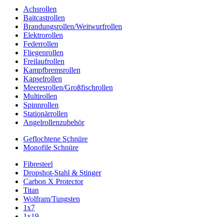
Achsrollen
Baitcastrollen
Brandungsrollen/Weitwurfrollen
Elektrorollen
Federrollen
Fliegenrollen
Freilaufrollen
Kampfbremsrollen
Kapselrollen
Meeresrollen/Großfischrollen
Multirollen
Spinnrollen
Stationärrollen
Angelrollenzubehör
Geflochtene Schnüre
Monofile Schnüre
Fibresteel
Dropshot-Stahl & Stinger
Carbon X Protector
Titan
Wolfram/Tungsten
1x7
1x19