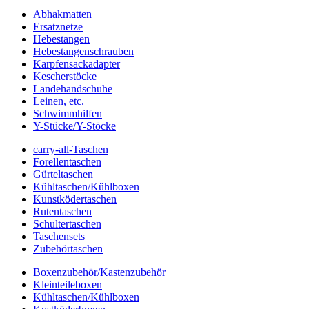
Abhakmatten
Ersatznetze
Hebestangen
Hebestangenschrauben
Karpfensackadapter
Kescherstöcke
Landehandschuhe
Leinen, etc.
Schwimmhilfen
Y-Stücke/Y-Stöcke
carry-all-Taschen
Forellentaschen
Gürteltaschen
Kühltaschen/Kühlboxen
Kunstködertaschen
Rutentaschen
Schultertaschen
Taschensets
Zubehörtaschen
Boxenzubehör/Kastenzubehör
Kleinteileboxen
Kühltaschen/Kühlboxen