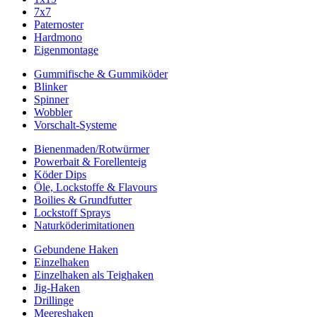
7x7
Paternoster
Hardmono
Eigenmontage
Gummifische & Gummiköder
Blinker
Spinner
Wobbler
Vorschalt-Systeme
Bienenmaden/Rotwürmer
Powerbait & Forellenteig
Köder Dips
Öle, Lockstoffe & Flavours
Boilies & Grundfutter
Lockstoff Sprays
Naturköderimitationen
Gebundene Haken
Einzelhaken
Einzelhaken als Teighaken
Jig-Haken
Drillinge
Meereshaken