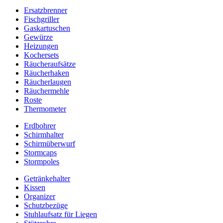
Ersatzbrenner
Fischgriller
Gaskartuschen
Gewürze
Heizungen
Kochersets
Räucheraufsätze
Räucherhaken
Räucherlaugen
Räuchermehle
Roste
Thermometer
Erdbohrer
Schirmhalter
Schirmüberwurf
Stormcaps
Stormpoles
Getränkehalter
Kissen
Organizer
Schutzbezüge
Stuhlaufsatz für Liegen