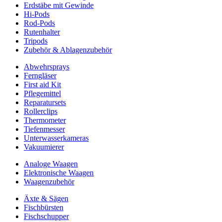
Erdstäbe mit Gewinde
Hi-Pods
Rod-Pods
Rutenhalter
Tripods
Zubehör & Ablagenzubehör
Abwehrsprays
Ferngläser
First aid Kit
Pflegemittel
Reparatursets
Rollerclips
Thermometer
Tiefenmesser
Unterwasserkameras
Vakuumierer
Analoge Waagen
Elektronische Waagen
Waagenzubehör
Äxte & Sägen
Fischbürsten
Fischschupper