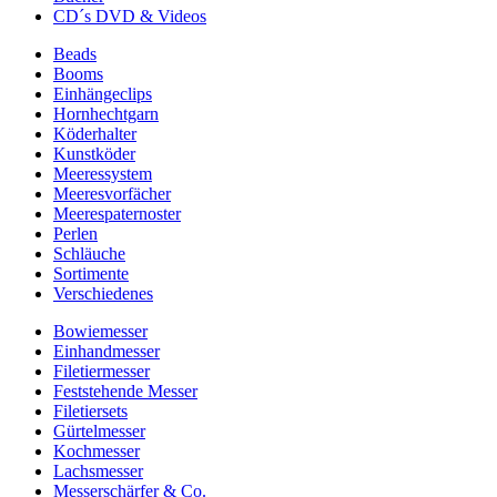
CD´s DVD & Videos
Beads
Booms
Einhängeclips
Hornhechtgarn
Köderhalter
Kunstköder
Meeressystem
Meeresvorfächer
Meerespaternoster
Perlen
Schläuche
Sortimente
Verschiedenes
Bowiemesser
Einhandmesser
Filetiermesser
Feststehende Messer
Filetiersets
Gürtelmesser
Kochmesser
Lachsmesser
Messerschärfer & Co.