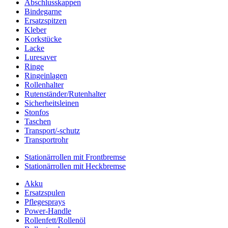
Abschlusskappen
Bindegarne
Ersatzspitzen
Kleber
Korkstücke
Lacke
Luresaver
Ringe
Ringeinlagen
Rollenhalter
Rutenständer/Rutenhalter
Sicherheitsleinen
Stonfos
Taschen
Transport/-schutz
Transportrohr
Stationärrollen mit Frontbremse
Stationärrollen mit Heckbremse
Akku
Ersatzspulen
Pflegesprays
Power-Handle
Rollenfett/Rollenöl