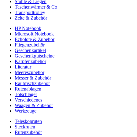
Stühle & Liegen
Taschenwärmer & Co
Transporttrolley
Zelte & Zubehör
HP Notebook
Microsoft Notebook
Echolote & Zubehör
Fliegenzubehör
Geschenkartikel
Geschenkgutscheine
Karpfenzubehör
Literatur
Meereszubehör
Messer & Zubehör
Raubfischzubehör
Rutenablagen
Totschläger
Verschiedenes
Waagen & Zubehör
Werkzeuge
Teleskopruten
Steckruten
Rutenzubehör