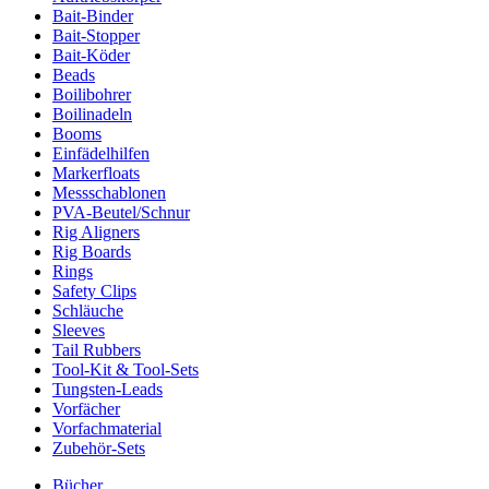
Bait-Binder
Bait-Stopper
Bait-Köder
Beads
Boilibohrer
Boilinadeln
Booms
Einfädelhilfen
Markerfloats
Messschablonen
PVA-Beutel/Schnur
Rig Aligners
Rig Boards
Rings
Safety Clips
Schläuche
Sleeves
Tail Rubbers
Tool-Kit & Tool-Sets
Tungsten-Leads
Vorfächer
Vorfachmaterial
Zubehör-Sets
Bücher