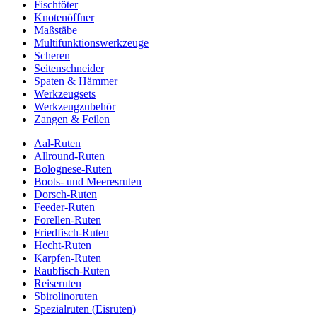
Fischtöter
Knotenöffner
Maßstäbe
Multifunktionswerkzeuge
Scheren
Seitenschneider
Spaten & Hämmer
Werkzeugsets
Werkzeugzubehör
Zangen & Feilen
Aal-Ruten
Allround-Ruten
Bolognese-Ruten
Boots- und Meeresruten
Dorsch-Ruten
Feeder-Ruten
Forellen-Ruten
Friedfisch-Ruten
Hecht-Ruten
Karpfen-Ruten
Raubfisch-Ruten
Reiseruten
Sbirolinoruten
Spezialruten (Eisruten)