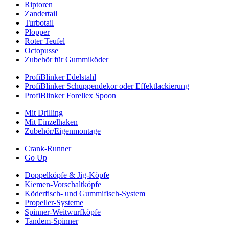
Riptoren
Zandertail
Turbotail
Plopper
Roter Teufel
Octopusse
Zubehör für Gummiköder
ProfiBlinker Edelstahl
ProfiBlinker Schuppendekor oder Effektlackierung
ProfiBlinker Forellex Spoon
Mit Drilling
Mit Einzelhaken
Zubehör/Eigenmontage
Crank-Runner
Go Up
Doppelköpfe & Jig-Köpfe
Kiemen-Vorschaltköpfe
Köderfisch- und Gummifisch-System
Propeller-Systeme
Spinner-Weitwurfköpfe
Tandem-Spinner