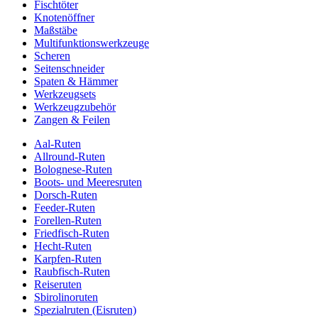
Fischtöter
Knotenöffner
Maßstäbe
Multifunktionswerkzeuge
Scheren
Seitenschneider
Spaten & Hämmer
Werkzeugsets
Werkzeugzubehör
Zangen & Feilen
Aal-Ruten
Allround-Ruten
Bolognese-Ruten
Boots- und Meeresruten
Dorsch-Ruten
Feeder-Ruten
Forellen-Ruten
Friedfisch-Ruten
Hecht-Ruten
Karpfen-Ruten
Raubfisch-Ruten
Reiseruten
Sbirolinoruten
Spezialruten (Eisruten)