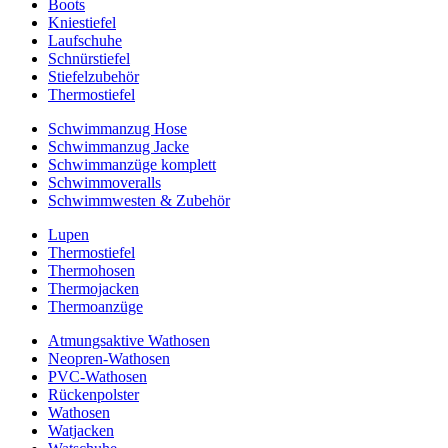
Boots
Kniestiefel
Laufschuhe
Schnürstiefel
Stiefelzubehör
Thermostiefel
Schwimmanzug Hose
Schwimmanzug Jacke
Schwimmanzüge komplett
Schwimmoveralls
Schwimmwesten & Zubehör
Lupen
Thermostiefel
Thermohosen
Thermojacken
Thermoanzüge
Atmungsaktive Wathosen
Neopren-Wathosen
PVC-Wathosen
Rückenpolster
Wathosen
Watjacken