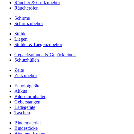
Räucher & Grillzubehör
Räucheröfen
Schirme
Schirmzubehör
Stühle
Liegen
Stühle- & Liegenzubehör
Gepäckspinnen & Gepäckleinen
Schutzhüllen
Zelte
Zeltzubehör
Echolotgeräte
Akkus
Bildschirmhalter
Geberstangen
Ladegeräte
Taschen
Bindematerial
Bindestöcke
Bindewerkzeuge