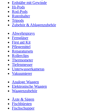
Erdstäbe mit Gewinde
Hi-Pods
Rod-Pods
Rutenhalter
Tripods
Zubehör & Ablagenzubehör
Abwehrsprays
Ferngläser
First aid Kit
Pflegemittel
Reparatursets
Rollerclips
Thermometer
Tiefenmesser
Unterwasserkameras
Vakuumierer
Analoge Waagen
Elektronische Waagen
Waagenzubehör
Äxte & Sägen
Fischbürsten
Fischschupper