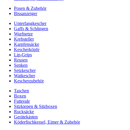
Posen & Zubehör
Bissanzeiger
Unterfangkescher
Gaffs & Schlingen
Wurfnetze
Krebsteller
Karpfensäcke
Kescherköpfe
Lip-Grips
Reusen
Senken
Setzkescher
Watkescher
Kescherzubehör
Taschen
Boxen
Futterale
Sitzkiepen & Sitzboxen
Rucksäcke
Gerätekästen
Köderfischkessel, Eimer & Zubehör