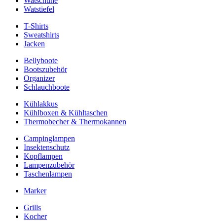
Watschuhe
Watstiefel
T-Shirts
Sweatshirts
Jacken
Bellyboote
Bootszubehör
Organizer
Schlauchboote
Kühlakkus
Kühlboxen & Kühltaschen
Thermobecher & Thermokannen
Campinglampen
Insektenschutz
Kopflampen
Lampenzubehör
Taschenlampen
Marker
Grills
Kocher