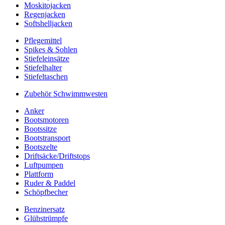
Moskitojacken
Regenjacken
Softshelljacken
Pflegemittel
Spikes & Sohlen
Stiefeleinsätze
Stiefelhalter
Stiefeltaschen
Zubehör Schwimmwesten
Anker
Bootsmotoren
Bootssitze
Bootstransport
Bootszelte
Driftsäcke/Driftstops
Luftpumpen
Plattform
Ruder & Paddel
Schöpfbecher
Benzinersatz
Glühstrümpfe