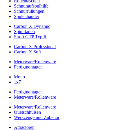
Rollentaschen
Schnuraufspulhilfe
Schnurfüllungen
Spulenbänder
Carbon X Dynamic
Spinnfaden
Stroft GTP Typ R
Carbon X Professional
Carbon X Soft
Meterware/Rollenware
Fertigmontagen
Mono
1x7
Fertigmontagen
Meterware/Rollenware
Meterware/Rollenware
Quetschhülsen
Werkzeuge und Zubehör
Attractoren