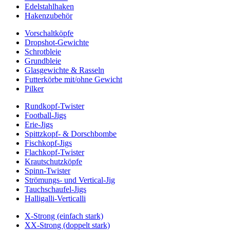
Edelstahlhaken
Hakenzubehör
Vorschaltköpfe
Dropshot-Gewichte
Schrotbleie
Grundbleie
Glasgewichte & Rasseln
Futterkörbe mit/ohne Gewicht
Pilker
Rundkopf-Twister
Football-Jigs
Erie-Jigs
Spittzkopf- & Dorschbombe
Fischkopf-Jigs
Flachkopf-Twister
Krautschutzköpfe
Spinn-Twister
Strömungs- und Vertical-Jig
Tauchschaufel-Jigs
Halligalli-Verticalli
X-Strong (einfach stark)
XX-Strong (doppelt stark)