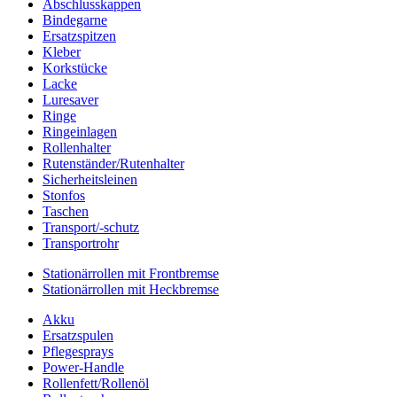
Abschlusskappen
Bindegarne
Ersatzspitzen
Kleber
Korkstücke
Lacke
Luresaver
Ringe
Ringeinlagen
Rollenhalter
Rutenständer/Rutenhalter
Sicherheitsleinen
Stonfos
Taschen
Transport/-schutz
Transportrohr
Stationärrollen mit Frontbremse
Stationärrollen mit Heckbremse
Akku
Ersatzspulen
Pflegesprays
Power-Handle
Rollenfett/Rollenöl