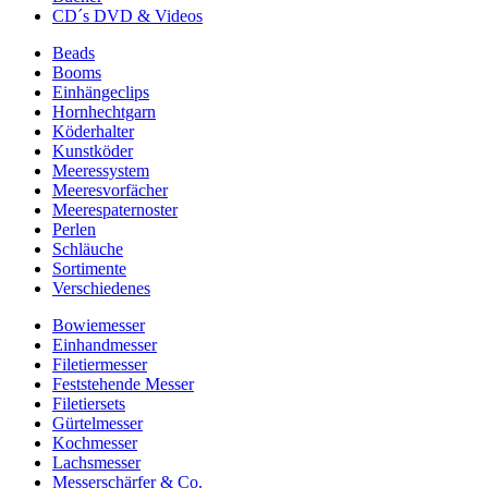
CD´s DVD & Videos
Beads
Booms
Einhängeclips
Hornhechtgarn
Köderhalter
Kunstköder
Meeressystem
Meeresvorfächer
Meerespaternoster
Perlen
Schläuche
Sortimente
Verschiedenes
Bowiemesser
Einhandmesser
Filetiermesser
Feststehende Messer
Filetiersets
Gürtelmesser
Kochmesser
Lachsmesser
Messerschärfer & Co.