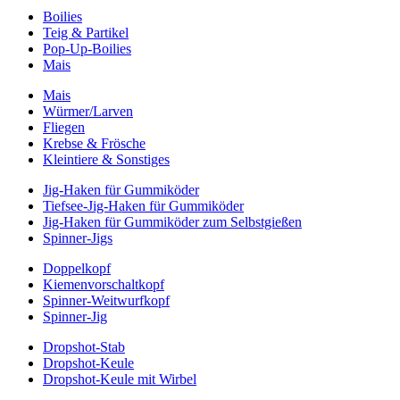
Boilies
Teig & Partikel
Pop-Up-Boilies
Mais
Mais
Würmer/Larven
Fliegen
Krebse & Frösche
Kleintiere & Sonstiges
Jig-Haken für Gummiköder
Tiefsee-Jig-Haken für Gummiköder
Jig-Haken für Gummiköder zum Selbstgießen
Spinner-Jigs
Doppelkopf
Kiemenvorschaltkopf
Spinner-Weitwurfkopf
Spinner-Jig
Dropshot-Stab
Dropshot-Keule
Dropshot-Keule mit Wirbel