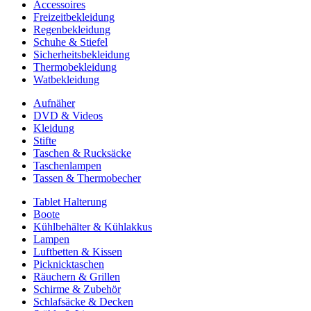
Accessoires
Freizeitbekleidung
Regenbekleidung
Schuhe & Stiefel
Sicherheitsbekleidung
Thermobekleidung
Watbekleidung
Aufnäher
DVD & Videos
Kleidung
Stifte
Taschen & Rucksäcke
Taschenlampen
Tassen & Thermobecher
Tablet Halterung
Boote
Kühlbehälter & Kühlakkus
Lampen
Luftbetten & Kissen
Picknicktaschen
Räuchern & Grillen
Schirme & Zubehör
Schlafsäcke & Decken