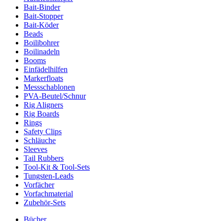
Bait-Binder
Bait-Stopper
Bait-Köder
Beads
Boilibohrer
Boilinadeln
Booms
Einfädelhilfen
Markerfloats
Messschablonen
PVA-Beutel/Schnur
Rig Aligners
Rig Boards
Rings
Safety Clips
Schläuche
Sleeves
Tail Rubbers
Tool-Kit & Tool-Sets
Tungsten-Leads
Vorfächer
Vorfachmaterial
Zubehör-Sets
Bücher