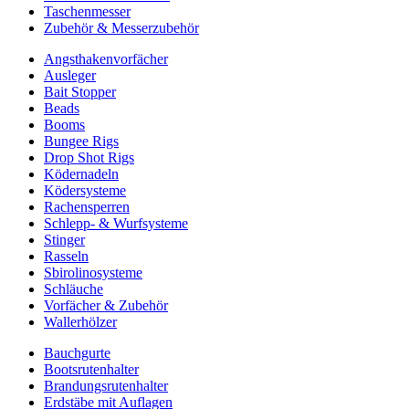
Taschenmesser
Zubehör & Messerzubehör
Angsthakenvorfächer
Ausleger
Bait Stopper
Beads
Booms
Bungee Rigs
Drop Shot Rigs
Ködernadeln
Ködersysteme
Rachensperren
Schlepp- & Wurfsysteme
Stinger
Rasseln
Sbirolinosysteme
Schläuche
Vorfächer & Zubehör
Wallerhölzer
Bauchgurte
Bootsrutenhalter
Brandungsrutenhalter
Erdstäbe mit Auflagen