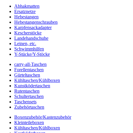
Abhakmatten
Ersatznetze
Hebestangen
Hebestangenschrauben
Karpfensackadapter
Kescherstöcke
Landehandschuhe
Leinen, etc.
Schwimmhilfen
Y-Stücke/Y-Stöcke
carry-all-Taschen
Forellentaschen
Gürteltaschen
Kühltaschen/Kühlboxen
Kunstködertaschen
Rutentaschen
Schultertaschen
Taschensets
Zubehörtaschen
Boxenzubehör/Kastenzubehör
Kleinteileboxen
Kühltaschen/Kühlboxen