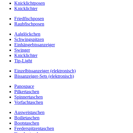
Knicklichtposen
Knicklichter
Friedfischposen
Raubfischposen
Aalglöckchen
Schwingspitzen
Einhängebissanzeiger
Swinger
Knicklichter
Tip-Light
Einzelbissanzeiger (elektronisch)
Bissanzeiger-Sets (elektronisch)
Panospace
Pilkertaschen
Spinnertaschen
Vorfachtaschen
Ausweistaschen
Boilietaschen
Bootstaschen
Feederspitzentaschen