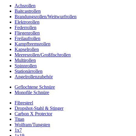
Achsrollen
Baitcastrollen
Brandungsrollen/Weitwurfrollen
Elektrorollen
Federrollen
Fliegenrollen
Freilaufrollen
Kampfbremsrollen
Kapselrollen
Meeresrollen/Großfischrollen
Multirollen
Spinnrollen
Stationärrollen
Angelrollenzubehör
Geflochtene Schnüre
Monofile Schnüre
Fibresteel
Dropshot-Stahl & Stinger
Carbon X Protector
Titan
Wolfram/Tungsten
1x7
1x19