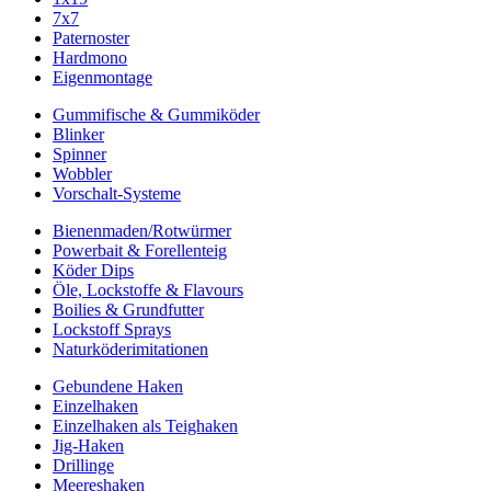
7x7
Paternoster
Hardmono
Eigenmontage
Gummifische & Gummiköder
Blinker
Spinner
Wobbler
Vorschalt-Systeme
Bienenmaden/Rotwürmer
Powerbait & Forellenteig
Köder Dips
Öle, Lockstoffe & Flavours
Boilies & Grundfutter
Lockstoff Sprays
Naturköderimitationen
Gebundene Haken
Einzelhaken
Einzelhaken als Teighaken
Jig-Haken
Drillinge
Meereshaken