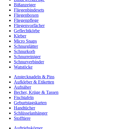
Bißanzeiger
Fliegenbindesets
Fliegenboxen
Fliegenpflege
Fliegenvorfächer
Geflechtkörbe
Kleber
Micro Snaps
Schnurglätter
Schnurkorb
Schnurreiniger
Schnurverbinder
Watstöcke
Anstecknadeln & Pins
Aufkleber & Etiketten
Aufnäher
Becher, Krüge & Tassen
Fischtafeln
Geburtstagskarten
Handtücher
Schlüsselanhänger
Stofftiere
Auftriebskörper