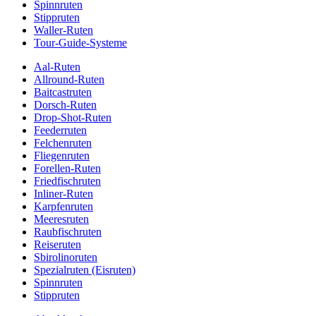
Spinnruten
Stippruten
Waller-Ruten
Tour-Guide-Systeme
Aal-Ruten
Allround-Ruten
Baitcastruten
Dorsch-Ruten
Drop-Shot-Ruten
Feederruten
Felchenruten
Fliegenruten
Forellen-Ruten
Friedfischruten
Inliner-Ruten
Karpfenruten
Meeresruten
Raubfischruten
Reiseruten
Sbirolinoruten
Spezialruten (Eisruten)
Spinnruten
Stippruten