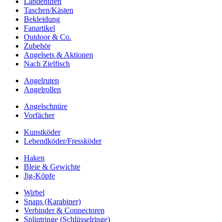
Landehilfen
Taschen/Kästen
Bekleidung
Fanartikel
Outdoor & Co.
Zubehör
Angelsets & Aktionen
Nach Zielfisch
Angelruten
Angelrollen
Angelschnüre
Vorfächer
Kunstköder
Lebendköder/Fressköder
Haken
Bleie & Gewichte
Jig-Köpfe
Wirbel
Snaps (Karabiner)
Verbinder & Connectoren
Splintringe (Schlüsselringe)