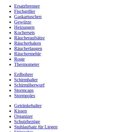
Ersatzbrenner
Fischgriller
Gaskartuschen
Gewürze
Heizungen
Kochersets
Räucheraufsätze
Räucherhaken
Räucherlaugen
Räuchermehle
Roste
Thermometer
Erdbohrer
Schirmhalter
Schirmüberwurf
Stormcaps
Stormpoles
Getränkehalter
Kissen
Organizer
Schutzbezüge
Stuhlaufsatz für Liegen