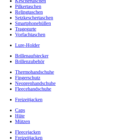
Keschertaschen
Pilkertaschen
Relingtaschen
Setzkeschertaschen
Smartphonehüllen
Tragegurte
Vorfachtaschen
Lure-Holder
Brillenaufstecker
Brillenzubehör
Thermohandschuhe
Fingerschutz
Neoprenhandschuhe
Fleecehandschuhe
Freizeitjacken
Caps
Hüte
Mützen
Fleecejacken
Freizeitjacken