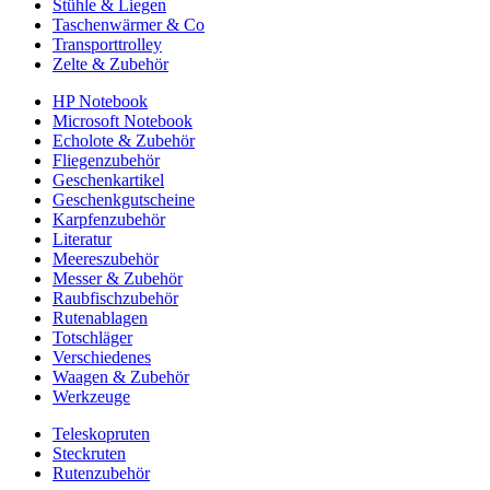
Stühle & Liegen
Taschenwärmer & Co
Transporttrolley
Zelte & Zubehör
HP Notebook
Microsoft Notebook
Echolote & Zubehör
Fliegenzubehör
Geschenkartikel
Geschenkgutscheine
Karpfenzubehör
Literatur
Meereszubehör
Messer & Zubehör
Raubfischzubehör
Rutenablagen
Totschläger
Verschiedenes
Waagen & Zubehör
Werkzeuge
Teleskopruten
Steckruten
Rutenzubehör