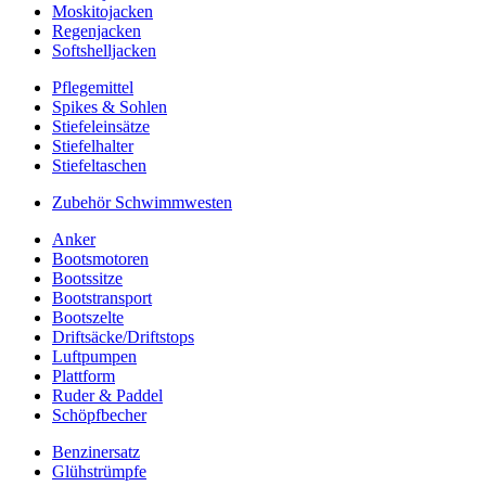
Moskitojacken
Regenjacken
Softshelljacken
Pflegemittel
Spikes & Sohlen
Stiefeleinsätze
Stiefelhalter
Stiefeltaschen
Zubehör Schwimmwesten
Anker
Bootsmotoren
Bootssitze
Bootstransport
Bootszelte
Driftsäcke/Driftstops
Luftpumpen
Plattform
Ruder & Paddel
Schöpfbecher
Benzinersatz
Glühstrümpfe