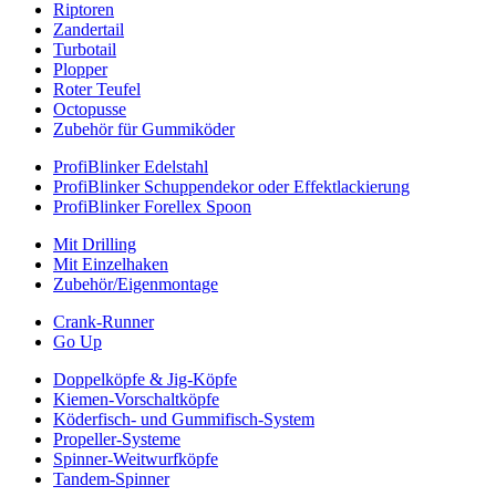
Riptoren
Zandertail
Turbotail
Plopper
Roter Teufel
Octopusse
Zubehör für Gummiköder
ProfiBlinker Edelstahl
ProfiBlinker Schuppendekor oder Effektlackierung
ProfiBlinker Forellex Spoon
Mit Drilling
Mit Einzelhaken
Zubehör/Eigenmontage
Crank-Runner
Go Up
Doppelköpfe & Jig-Köpfe
Kiemen-Vorschaltköpfe
Köderfisch- und Gummifisch-System
Propeller-Systeme
Spinner-Weitwurfköpfe
Tandem-Spinner