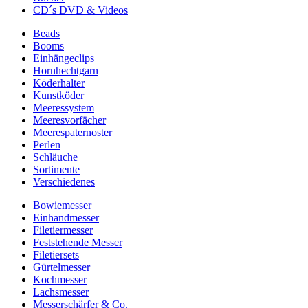
CD´s DVD & Videos
Beads
Booms
Einhängeclips
Hornhechtgarn
Köderhalter
Kunstköder
Meeressystem
Meeresvorfächer
Meerespaternoster
Perlen
Schläuche
Sortimente
Verschiedenes
Bowiemesser
Einhandmesser
Filetiermesser
Feststehende Messer
Filetiersets
Gürtelmesser
Kochmesser
Lachsmesser
Messerschärfer & Co.