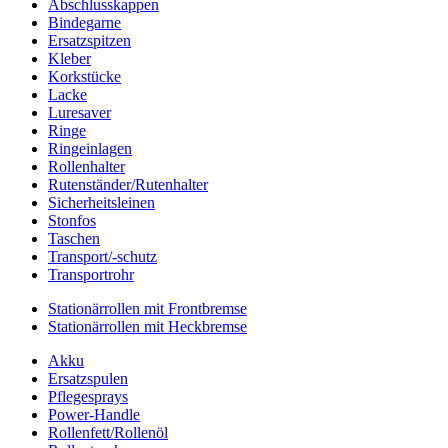
Abschlusskappen
Bindegarne
Ersatzspitzen
Kleber
Korkstücke
Lacke
Luresaver
Ringe
Ringeinlagen
Rollenhalter
Rutenständer/Rutenhalter
Sicherheitsleinen
Stonfos
Taschen
Transport/-schutz
Transportrohr
Stationärrollen mit Frontbremse
Stationärrollen mit Heckbremse
Akku
Ersatzspulen
Pflegesprays
Power-Handle
Rollenfett/Rollenöl