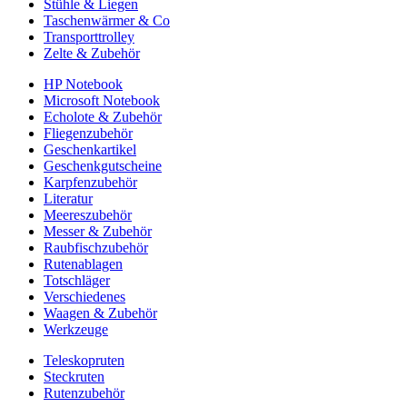
Stühle & Liegen
Taschenwärmer & Co
Transporttrolley
Zelte & Zubehör
HP Notebook
Microsoft Notebook
Echolote & Zubehör
Fliegenzubehör
Geschenkartikel
Geschenkgutscheine
Karpfenzubehör
Literatur
Meereszubehör
Messer & Zubehör
Raubfischzubehör
Rutenablagen
Totschläger
Verschiedenes
Waagen & Zubehör
Werkzeuge
Teleskopruten
Steckruten
Rutenzubehör