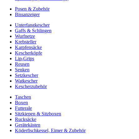
Posen & Zubehör
Bissanzeiger
Unterfangkescher
Gaffs & Schlingen
Wurfnetze
Krebsteller
Karpfensäcke
Kescherköpfe
Lip-Grips
Reusen
Senken
Setzkescher
Watkescher
Kescherzubehör
Taschen
Boxen
Futterale
Sitzkiepen & Sitzboxen
Rucksäcke
Gerätekästen
Köderfischkessel, Eimer & Zubehör