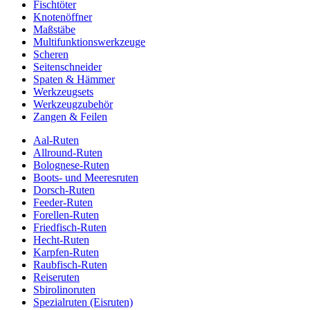
Fischtöter
Knotenöffner
Maßstäbe
Multifunktionswerkzeuge
Scheren
Seitenschneider
Spaten & Hämmer
Werkzeugsets
Werkzeugzubehör
Zangen & Feilen
Aal-Ruten
Allround-Ruten
Bolognese-Ruten
Boots- und Meeresruten
Dorsch-Ruten
Feeder-Ruten
Forellen-Ruten
Friedfisch-Ruten
Hecht-Ruten
Karpfen-Ruten
Raubfisch-Ruten
Reiseruten
Sbirolinoruten
Spezialruten (Eisruten)