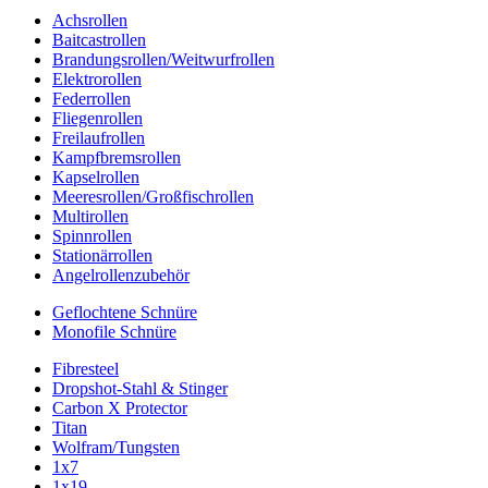
Achsrollen
Baitcastrollen
Brandungsrollen/Weitwurfrollen
Elektrorollen
Federrollen
Fliegenrollen
Freilaufrollen
Kampfbremsrollen
Kapselrollen
Meeresrollen/Großfischrollen
Multirollen
Spinnrollen
Stationärrollen
Angelrollenzubehör
Geflochtene Schnüre
Monofile Schnüre
Fibresteel
Dropshot-Stahl & Stinger
Carbon X Protector
Titan
Wolfram/Tungsten
1x7
1x19