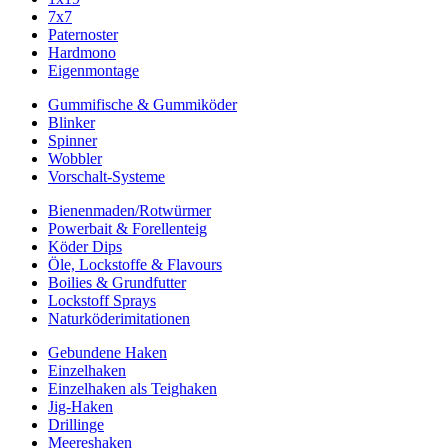
7x7
Paternoster
Hardmono
Eigenmontage
Gummifische & Gummiköder
Blinker
Spinner
Wobbler
Vorschalt-Systeme
Bienenmaden/Rotwürmer
Powerbait & Forellenteig
Köder Dips
Öle, Lockstoffe & Flavours
Boilies & Grundfutter
Lockstoff Sprays
Naturköderimitationen
Gebundene Haken
Einzelhaken
Einzelhaken als Teighaken
Jig-Haken
Drillinge
Meereshaken