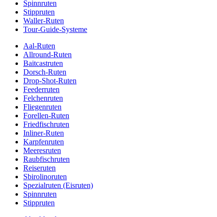
Spinnruten
Stippruten
Waller-Ruten
Tour-Guide-Systeme
Aal-Ruten
Allround-Ruten
Baitcastruten
Dorsch-Ruten
Drop-Shot-Ruten
Feederruten
Felchenruten
Fliegenruten
Forellen-Ruten
Friedfischruten
Inliner-Ruten
Karpfenruten
Meeresruten
Raubfischruten
Reiseruten
Sbirolinoruten
Spezialruten (Eisruten)
Spinnruten
Stippruten