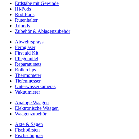
Erdstäbe mit Gewinde
Hi-Pods
Rod-Pods
Rutenhalter
Tripods
Zubehör & Ablagenzubehör
Abwehrsprays
Ferngläser
First aid Kit
Pflegemittel
Reparatursets
Rollerclips
Thermometer
Tiefenmesser
Unterwasserkameras
Vakuumierer
Analoge Waagen
Elektronische Waagen
Waagenzubehör
Äxte & Sägen
Fischbürsten
Fischschupper