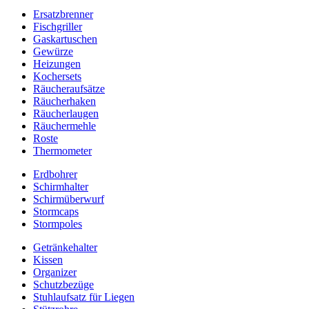
Ersatzbrenner
Fischgriller
Gaskartuschen
Gewürze
Heizungen
Kochersets
Räucheraufsätze
Räucherhaken
Räucherlaugen
Räuchermehle
Roste
Thermometer
Erdbohrer
Schirmhalter
Schirmüberwurf
Stormcaps
Stormpoles
Getränkehalter
Kissen
Organizer
Schutzbezüge
Stuhlaufsatz für Liegen