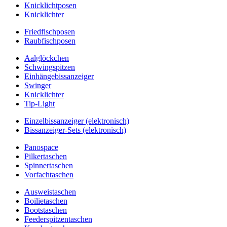
Knicklichtposen
Knicklichter
Friedfischposen
Raubfischposen
Aalglöckchen
Schwingspitzen
Einhängebissanzeiger
Swinger
Knicklichter
Tip-Light
Einzelbissanzeiger (elektronisch)
Bissanzeiger-Sets (elektronisch)
Panospace
Pilkertaschen
Spinnertaschen
Vorfachtaschen
Ausweistaschen
Boilietaschen
Bootstaschen
Feederspitzentaschen