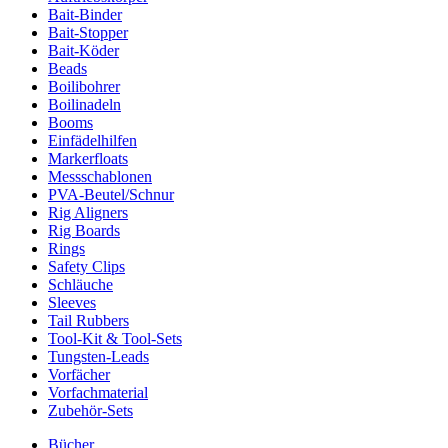
Bait-Binder
Bait-Stopper
Bait-Köder
Beads
Boilibohrer
Boilinadeln
Booms
Einfädelhilfen
Markerfloats
Messschablonen
PVA-Beutel/Schnur
Rig Aligners
Rig Boards
Rings
Safety Clips
Schläuche
Sleeves
Tail Rubbers
Tool-Kit & Tool-Sets
Tungsten-Leads
Vorfächer
Vorfachmaterial
Zubehör-Sets
Bücher