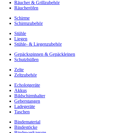
Räucher & Grillzubehör
Räucheröfen
Schirme
Schirmzubehör
Stühle
Liegen
Stühle- & Liegenzubehör
Gepäckspinnen & Gepäckleinen
Schutzhüllen
Zelte
Zeltzubehör
Echolotgeräte
Akkus
Bildschirmhalter
Geberstangen
Ladegeräte
Taschen
Bindematerial
Bindestöcke
Bindewerkzeuge