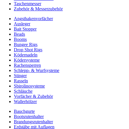
Taschenmesser
Zubehör & Messerzubehör
Angsthakenvorfächer
Ausleger
Bait Stopper
Beads
Booms
Bungee Rigs
Drop Shot Rigs
Ködernadeln
Ködersysteme
Rachensperren
Schlepp- & Wurfsysteme
Stinger
Rasseln
Sbirolinosysteme
Schläuche
Vorfächer & Zubehör
Wallerhölzer
Bauchgurte
Bootsrutenhalter
Brandungsrutenhalter
Erdstäbe mit Auflagen