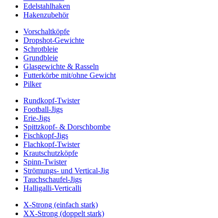
Edelstahlhaken
Hakenzubehör
Vorschaltköpfe
Dropshot-Gewichte
Schrotbleie
Grundbleie
Glasgewichte & Rasseln
Futterkörbe mit/ohne Gewicht
Pilker
Rundkopf-Twister
Football-Jigs
Erie-Jigs
Spittzkopf- & Dorschbombe
Fischkopf-Jigs
Flachkopf-Twister
Krautschutzköpfe
Spinn-Twister
Strömungs- und Vertical-Jig
Tauchschaufel-Jigs
Halligalli-Verticalli
X-Strong (einfach stark)
XX-Strong (doppelt stark)