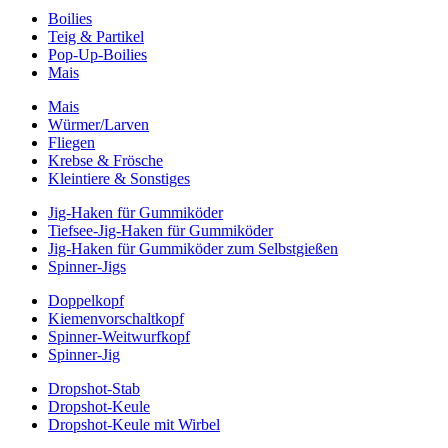
Boilies
Teig & Partikel
Pop-Up-Boilies
Mais
Mais
Würmer/Larven
Fliegen
Krebse & Frösche
Kleintiere & Sonstiges
Jig-Haken für Gummiköder
Tiefsee-Jig-Haken für Gummiköder
Jig-Haken für Gummiköder zum Selbstgießen
Spinner-Jigs
Doppelkopf
Kiemenvorschaltkopf
Spinner-Weitwurfkopf
Spinner-Jig
Dropshot-Stab
Dropshot-Keule
Dropshot-Keule mit Wirbel