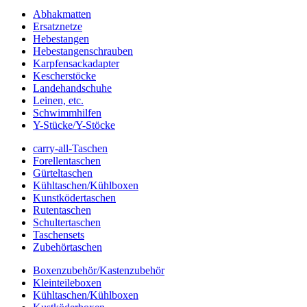
Abhakmatten
Ersatznetze
Hebestangen
Hebestangenschrauben
Karpfensackadapter
Kescherstöcke
Landehandschuhe
Leinen, etc.
Schwimmhilfen
Y-Stücke/Y-Stöcke
carry-all-Taschen
Forellentaschen
Gürteltaschen
Kühltaschen/Kühlboxen
Kunstködertaschen
Rutentaschen
Schultertaschen
Taschensets
Zubehörtaschen
Boxenzubehör/Kastenzubehör
Kleinteileboxen
Kühltaschen/Kühlboxen