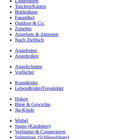
Landehilfen
Taschen/Kästen
Bekleidung
Fanartikel
Outdoor & Co.
Zubehör
Angelsets & Aktionen
Nach Zielfisch
Angelruten
Angelrollen
Angelschnüre
Vorfächer
Kunstköder
Lebendköder/Fressköder
Haken
Bleie & Gewichte
Jig-Köpfe
Wirbel
Snaps (Karabiner)
Verbinder & Connectoren
Splintringe (Schlüsselringe)