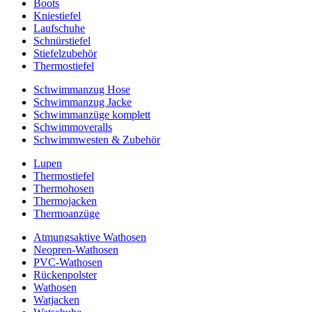
Boots
Kniestiefel
Laufschuhe
Schnürstiefel
Stiefelzubehör
Thermostiefel
Schwimmanzug Hose
Schwimmanzug Jacke
Schwimmanzüge komplett
Schwimmoveralls
Schwimmwesten & Zubehör
Lupen
Thermostiefel
Thermohosen
Thermojacken
Thermoanzüge
Atmungsaktive Wathosen
Neopren-Wathosen
PVC-Wathosen
Rückenpolster
Wathosen
Watjacken