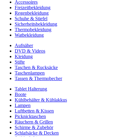
Accessoires
Freizeitbekleidung
Regenbekleidung
Schuhe & Stiefel
Sicherheitsbekleidung
Thermobekleidung
Watbekleidung
Aufnäher
DVD & Videos
Kleidung
Stifte
Taschen & Rucksäcke
Taschenlampen
Tassen & Thermobecher
Tablet Halterung
Boote
Kühlbehälter & Kühlakkus
Lampen
Luftbetten & Kissen
Picknicktaschen
Räuchern & Grillen
Schirme & Zubehör
Schlafsäcke & Decken