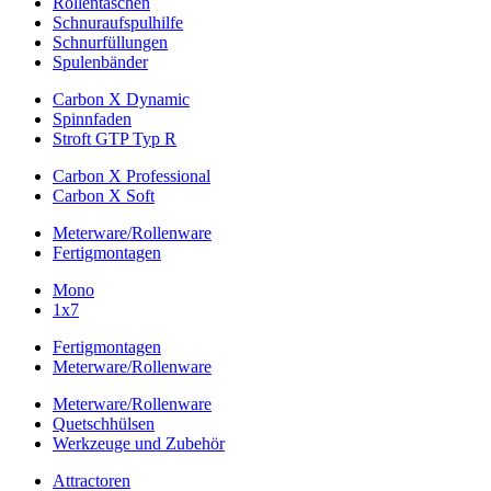
Rollentaschen
Schnuraufspulhilfe
Schnurfüllungen
Spulenbänder
Carbon X Dynamic
Spinnfaden
Stroft GTP Typ R
Carbon X Professional
Carbon X Soft
Meterware/Rollenware
Fertigmontagen
Mono
1x7
Fertigmontagen
Meterware/Rollenware
Meterware/Rollenware
Quetschhülsen
Werkzeuge und Zubehör
Attractoren