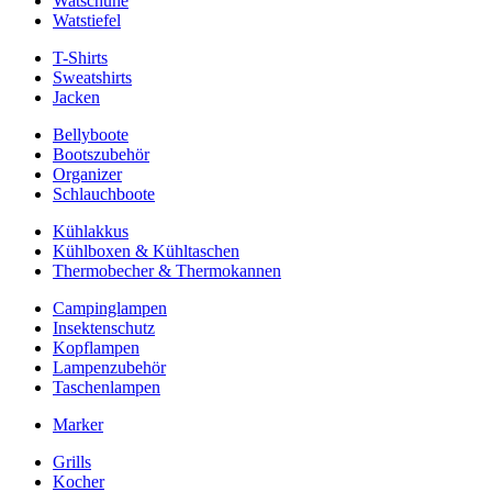
Watschuhe
Watstiefel
T-Shirts
Sweatshirts
Jacken
Bellyboote
Bootszubehör
Organizer
Schlauchboote
Kühlakkus
Kühlboxen & Kühltaschen
Thermobecher & Thermokannen
Campinglampen
Insektenschutz
Kopflampen
Lampenzubehör
Taschenlampen
Marker
Grills
Kocher