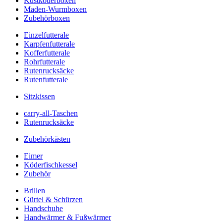
Kustköderboxen
Maden-Wurmboxen
Zubehörboxen
Einzelfutterale
Karpfenfutterale
Kofferfutterale
Rohrfutterale
Rutenrucksäcke
Rutenfutterale
Sitzkissen
carry-all-Taschen
Rutenrucksäcke
Zubehörkästen
Eimer
Köderfischkessel
Zubehör
Brillen
Gürtel & Schürzen
Handschuhe
Handwärmer & Fußwärmer