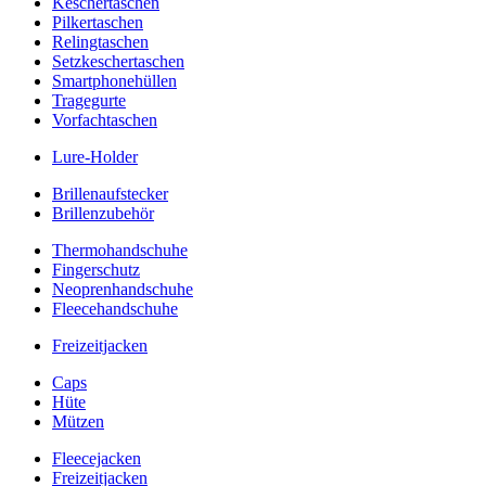
Keschertaschen
Pilkertaschen
Relingtaschen
Setzkeschertaschen
Smartphonehüllen
Tragegurte
Vorfachtaschen
Lure-Holder
Brillenaufstecker
Brillenzubehör
Thermohandschuhe
Fingerschutz
Neoprenhandschuhe
Fleecehandschuhe
Freizeitjacken
Caps
Hüte
Mützen
Fleecejacken
Freizeitjacken