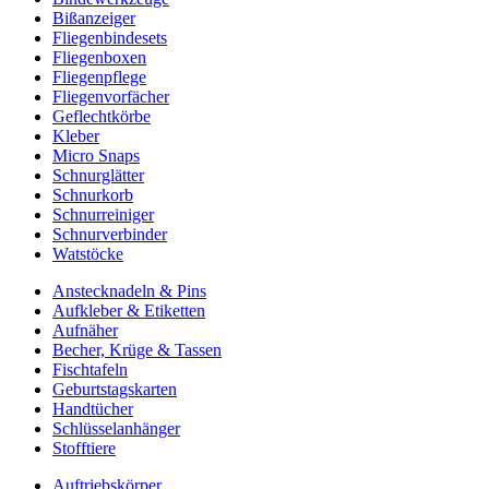
Bißanzeiger
Fliegenbindesets
Fliegenboxen
Fliegenpflege
Fliegenvorfächer
Geflechtkörbe
Kleber
Micro Snaps
Schnurglätter
Schnurkorb
Schnurreiniger
Schnurverbinder
Watstöcke
Anstecknadeln & Pins
Aufkleber & Etiketten
Aufnäher
Becher, Krüge & Tassen
Fischtafeln
Geburtstagskarten
Handtücher
Schlüsselanhänger
Stofftiere
Auftriebskörper