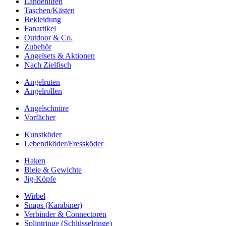
Landehilfen
Taschen/Kästen
Bekleidung
Fanartikel
Outdoor & Co.
Zubehör
Angelsets & Aktionen
Nach Zielfisch
Angelruten
Angelrollen
Angelschnüre
Vorfächer
Kunstköder
Lebendköder/Fressköder
Haken
Bleie & Gewichte
Jig-Köpfe
Wirbel
Snaps (Karabiner)
Verbinder & Connectoren
Splintringe (Schlüsselringe)