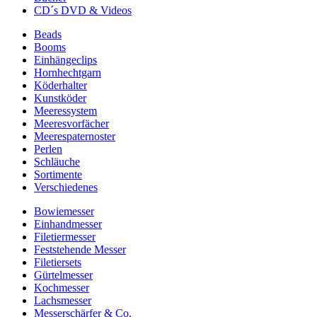
CD´s DVD & Videos
Beads
Booms
Einhängeclips
Hornhechtgarn
Köderhalter
Kunstköder
Meeressystem
Meeresvorfächer
Meerespaternoster
Perlen
Schläuche
Sortimente
Verschiedenes
Bowiemesser
Einhandmesser
Filetiermesser
Feststehende Messer
Filetiersets
Gürtelmesser
Kochmesser
Lachsmesser
Messerschärfer & Co.