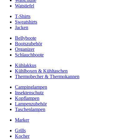
Watschuhe
Watstiefel
T-Shirts
Sweatshirts
Jacken
Bellyboote
Bootszubehör
Organizer
Schlauchboote
Kühlakkus
Kühlboxen & Kühltaschen
Thermobecher & Thermokannen
Campinglampen
Insektenschutz
Kopflampen
Lampenzubehör
Taschenlampen
Marker
Grills
Kocher