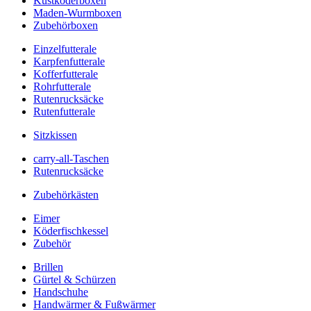
Kustköderboxen
Maden-Wurmboxen
Zubehörboxen
Einzelfutterale
Karpfenfutterale
Kofferfutterale
Rohrfutterale
Rutenrucksäcke
Rutenfutterale
Sitzkissen
carry-all-Taschen
Rutenrucksäcke
Zubehörkästen
Eimer
Köderfischkessel
Zubehör
Brillen
Gürtel & Schürzen
Handschuhe
Handwärmer & Fußwärmer