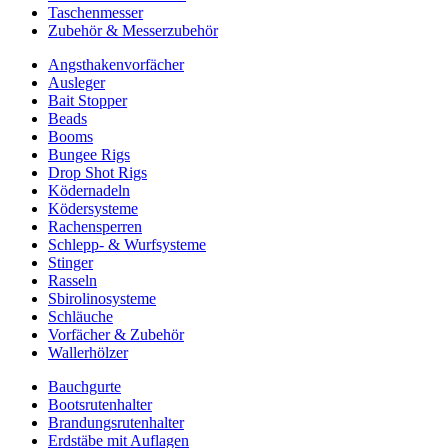
Taschenmesser
Zubehör & Messerzubehör
Angsthakenvorfächer
Ausleger
Bait Stopper
Beads
Booms
Bungee Rigs
Drop Shot Rigs
Ködernadeln
Ködersysteme
Rachensperren
Schlepp- & Wurfsysteme
Stinger
Rasseln
Sbirolinosysteme
Schläuche
Vorfächer & Zubehör
Wallerhölzer
Bauchgurte
Bootsrutenhalter
Brandungsrutenhalter
Erdstäbe mit Auflagen