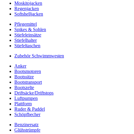
Moskitojacken
Regenjacken
Softshelljacken
Pflegemittel
Spikes & Sohlen
Stiefeleinsätze
Stiefelhalter
Stiefeltaschen
Zubehör Schwimmwesten
Anker
Bootsmotoren
Bootssitze
Bootstransport
Bootszelte
Driftsäcke/Driftstops
Luftpumpen
Plattform
Ruder & Paddel
Schöpfbecher
Benzinersatz
Glühstrümpfe