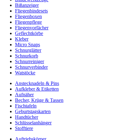
Bißanzeiger
Fliegenbindesets
Fliegenboxen
Fliegenpflege
Fliegenvorfächer
Geflechtkörbe
Kleber
Micro Snaps
Schnurglätter
Schnurkorb
Schnurreiniger
Schnurverbinder
Watstöcke
Anstecknadeln & Pins
Aufkleber & Etiketten
Aufnäher
Becher, Krüge & Tassen
Fischtafeln
Geburtstagskarten
Handtücher
Schlüsselanhänger
Stofftiere
Auftriebskörper