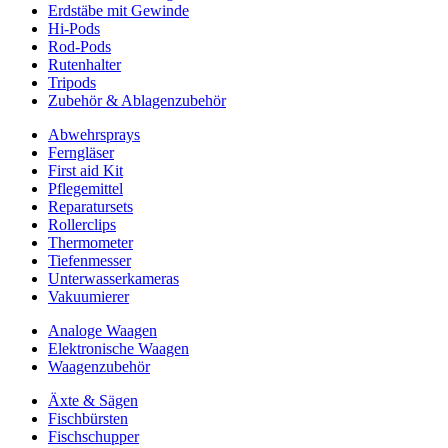
Erdstäbe mit Gewinde
Hi-Pods
Rod-Pods
Rutenhalter
Tripods
Zubehör & Ablagenzubehör
Abwehrsprays
Ferngläser
First aid Kit
Pflegemittel
Reparatursets
Rollerclips
Thermometer
Tiefenmesser
Unterwasserkameras
Vakuumierer
Analoge Waagen
Elektronische Waagen
Waagenzubehör
Äxte & Sägen
Fischbürsten
Fischschupper