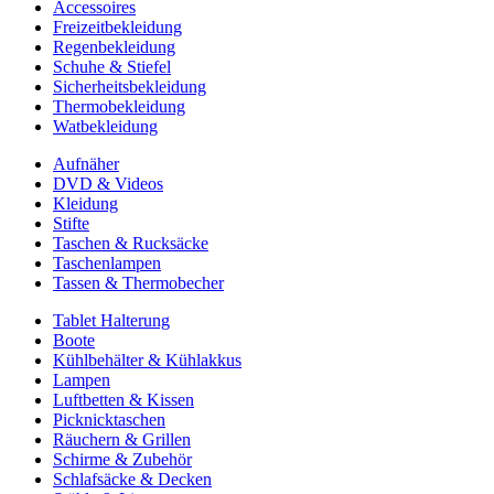
Accessoires
Freizeitbekleidung
Regenbekleidung
Schuhe & Stiefel
Sicherheitsbekleidung
Thermobekleidung
Watbekleidung
Aufnäher
DVD & Videos
Kleidung
Stifte
Taschen & Rucksäcke
Taschenlampen
Tassen & Thermobecher
Tablet Halterung
Boote
Kühlbehälter & Kühlakkus
Lampen
Luftbetten & Kissen
Picknicktaschen
Räuchern & Grillen
Schirme & Zubehör
Schlafsäcke & Decken