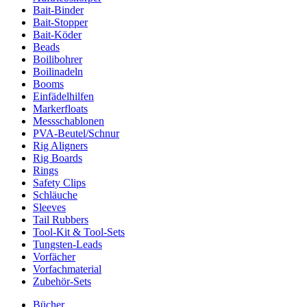
Bait-Binder
Bait-Stopper
Bait-Köder
Beads
Boilibohrer
Boilinadeln
Booms
Einfädelhilfen
Markerfloats
Messschablonen
PVA-Beutel/Schnur
Rig Aligners
Rig Boards
Rings
Safety Clips
Schläuche
Sleeves
Tail Rubbers
Tool-Kit & Tool-Sets
Tungsten-Leads
Vorfächer
Vorfachmaterial
Zubehör-Sets
Bücher