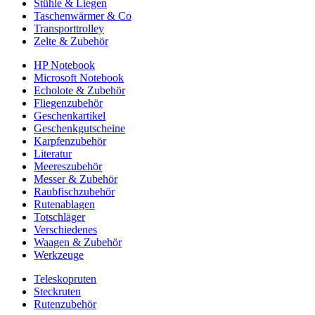
Stühle & Liegen
Taschenwärmer & Co
Transporttrolley
Zelte & Zubehör
HP Notebook
Microsoft Notebook
Echolote & Zubehör
Fliegenzubehör
Geschenkartikel
Geschenkgutscheine
Karpfenzubehör
Literatur
Meereszubehör
Messer & Zubehör
Raubfischzubehör
Rutenablagen
Totschläger
Verschiedenes
Waagen & Zubehör
Werkzeuge
Teleskopruten
Steckruten
Rutenzubehör