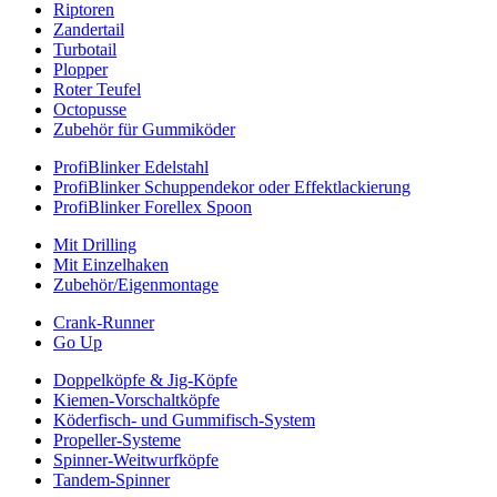
Riptoren
Zandertail
Turbotail
Plopper
Roter Teufel
Octopusse
Zubehör für Gummiköder
ProfiBlinker Edelstahl
ProfiBlinker Schuppendekor oder Effektlackierung
ProfiBlinker Forellex Spoon
Mit Drilling
Mit Einzelhaken
Zubehör/Eigenmontage
Crank-Runner
Go Up
Doppelköpfe & Jig-Köpfe
Kiemen-Vorschaltköpfe
Köderfisch- und Gummifisch-System
Propeller-Systeme
Spinner-Weitwurfköpfe
Tandem-Spinner