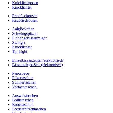
Knicklichtposen
Knicklichter
Friedfischposen
Raubfischposen
Aalglöckchen
Schwingspitzen
Einhängebissanzeiger
Swinger
Knicklichter
Tip-Light
Einzelbissanzeiger (elektronisch)
Bissanzeiger-Sets (elektronisch)
Panospace
Pilkertaschen
Spinnertaschen
Vorfachtaschen
Ausweistaschen
Boilietaschen
Bootstaschen
Feederspitzentaschen