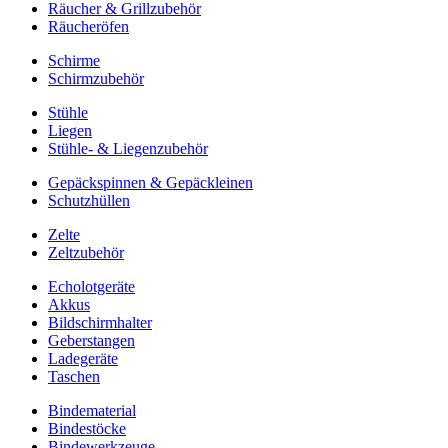
Räucher & Grillzubehör
Räucheröfen
Schirme
Schirmzubehör
Stühle
Liegen
Stühle- & Liegenzubehör
Gepäckspinnen & Gepäckleinen
Schutzhüllen
Zelte
Zeltzubehör
Echolotgeräte
Akkus
Bildschirmhalter
Geberstangen
Ladegeräte
Taschen
Bindematerial
Bindestöcke
Bindewerkzeuge