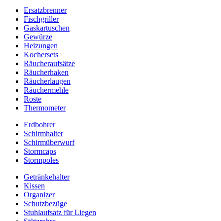
Ersatzbrenner
Fischgriller
Gaskartuschen
Gewürze
Heizungen
Kochersets
Räucheraufsätze
Räucherhaken
Räucherlaugen
Räuchermehle
Roste
Thermometer
Erdbohrer
Schirmhalter
Schirmüberwurf
Stormcaps
Stormpoles
Getränkehalter
Kissen
Organizer
Schutzbezüge
Stuhlaufsatz für Liegen