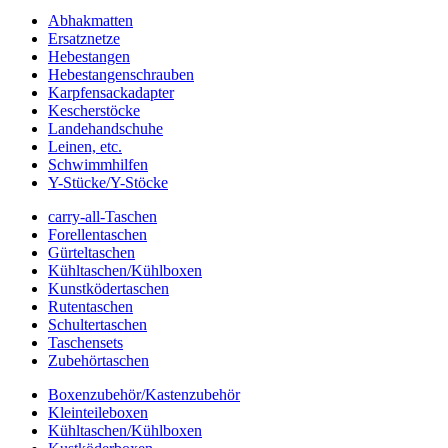
Abhakmatten
Ersatznetze
Hebestangen
Hebestangenschrauben
Karpfensackadapter
Kescherstöcke
Landehandschuhe
Leinen, etc.
Schwimmhilfen
Y-Stücke/Y-Stöcke
carry-all-Taschen
Forellentaschen
Gürteltaschen
Kühltaschen/Kühlboxen
Kunstködertaschen
Rutentaschen
Schultertaschen
Taschensets
Zubehörtaschen
Boxenzubehör/Kastenzubehör
Kleinteileboxen
Kühltaschen/Kühlboxen