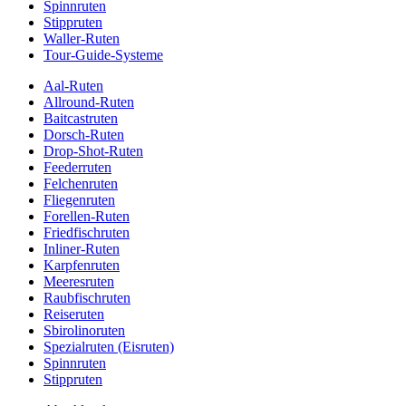
Spinnruten
Stippruten
Waller-Ruten
Tour-Guide-Systeme
Aal-Ruten
Allround-Ruten
Baitcastruten
Dorsch-Ruten
Drop-Shot-Ruten
Feederruten
Felchenruten
Fliegenruten
Forellen-Ruten
Friedfischruten
Inliner-Ruten
Karpfenruten
Meeresruten
Raubfischruten
Reiseruten
Sbirolinoruten
Spezialruten (Eisruten)
Spinnruten
Stippruten