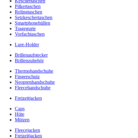
Keschertaschen
Pilkertaschen
Relingtaschen
Setzkeschertaschen
Smartphonehüllen
Tragegurte
Vorfachtaschen
Lure-Holder
Brillenaufstecker
Brillenzubehör
Thermohandschuhe
Fingerschutz
Neoprenhandschuhe
Fleecehandschuhe
Freizeitjacken
Caps
Hüte
Mützen
Fleecejacken
Freizeitjacken