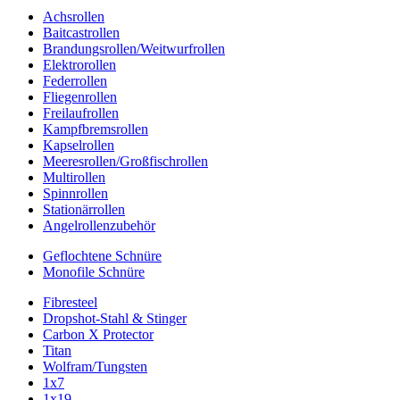
Achsrollen
Baitcastrollen
Brandungsrollen/Weitwurfrollen
Elektrorollen
Federrollen
Fliegenrollen
Freilaufrollen
Kampfbremsrollen
Kapselrollen
Meeresrollen/Großfischrollen
Multirollen
Spinnrollen
Stationärrollen
Angelrollenzubehör
Geflochtene Schnüre
Monofile Schnüre
Fibresteel
Dropshot-Stahl & Stinger
Carbon X Protector
Titan
Wolfram/Tungsten
1x7
1x19