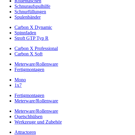
Rollentaschen
Schnuraufspulhilfe
Schnurfüllungen
Spulenbänder
Carbon X Dynamic
Spinnfaden
Stroft GTP Typ R
Carbon X Professional
Carbon X Soft
Meterware/Rollenware
Fertigmontagen
Mono
1x7
Fertigmontagen
Meterware/Rollenware
Meterware/Rollenware
Quetschhülsen
Werkzeuge und Zubehör
Attractoren