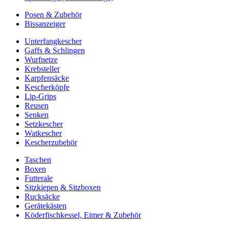
Posen & Zubehör
Bissanzeiger
Unterfangkescher
Gaffs & Schlingen
Wurfnetze
Krebsteller
Karpfensäcke
Kescherköpfe
Lip-Grips
Reusen
Senken
Setzkescher
Watkescher
Kescherzubehör
Taschen
Boxen
Futterale
Sitzkiepen & Sitzboxen
Rucksäcke
Gerätekästen
Köderfischkessel, Eimer & Zubehör