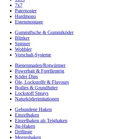
7x7
Paternoster
Hardmono
Eigenmontage
Gummifische & Gummiköder
Blinker
Spinner
Wobbler
Vorschalt-Systeme
Bienenmaden/Rotwürmer
Powerbait & Forellenteig
Köder Dips
Öle, Lockstoffe & Flavours
Boilies & Grundfutter
Lockstoff Sprays
Naturköderimitationen
Gebundene Haken
Einzelhaken
Einzelhaken als Teighaken
Jig-Haken
Drillinge
Meereshaken