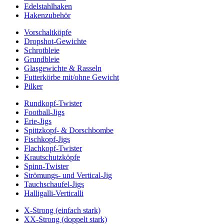
Edelstahlhaken
Hakenzubehör
Vorschaltköpfe
Dropshot-Gewichte
Schrotbleie
Grundbleie
Glasgewichte & Rasseln
Futterkörbe mit/ohne Gewicht
Pilker
Rundkopf-Twister
Football-Jigs
Erie-Jigs
Spittzkopf- & Dorschbombe
Fischkopf-Jigs
Flachkopf-Twister
Krautschutzköpfe
Spinn-Twister
Strömungs- und Vertical-Jig
Tauchschaufel-Jigs
Halligalli-Verticalli
X-Strong (einfach stark)
XX-Strong (doppelt stark)