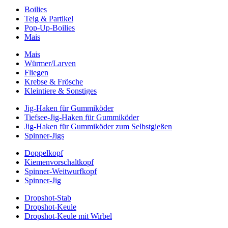
Boilies
Teig & Partikel
Pop-Up-Boilies
Mais
Mais
Würmer/Larven
Fliegen
Krebse & Frösche
Kleintiere & Sonstiges
Jig-Haken für Gummiköder
Tiefsee-Jig-Haken für Gummiköder
Jig-Haken für Gummiköder zum Selbstgießen
Spinner-Jigs
Doppelkopf
Kiemenvorschaltkopf
Spinner-Weitwurfkopf
Spinner-Jig
Dropshot-Stab
Dropshot-Keule
Dropshot-Keule mit Wirbel