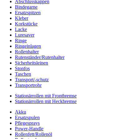
Abschlusskappen
Bindegarne
Ersatzspitzen
Kleber
Korkstücke
Lacke
Luresaver
Ringe
Ringeinlagen
Rollenhalter
Rutenständer/Rutenhalter
Sicherheitsleinen
Stonfos
Taschen
Transport/-schutz
Transportrohr
Stationärrollen mit Frontbremse
Stationärrollen mit Heckbremse
Akku
Ersatzspulen
Pflegesprays
Power-Handle
Rollenfett/Rollenöl