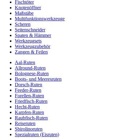
Fischtöter
Knotenöffner
Maßstäbe
Multifunktionswerkzeuge
Scheren
Seitenschneider
Spaten & Hämmer
Werkzeugsets
Werkzeugzubehör
Zangen & Feilen
Aal-Ruten
Allround-Ruten
Bolognese-Ruten
Boots- und Meeresruten
Dorsch-Ruten
Feeder-Ruten
Forellen-Ruten
Friedfisch-Ruten
Hecht-Ruten
Karpfen-Ruten
Raubfisch-Ruten
Reiseruten
Sbirolinoruten
Spezialruten (Eisruten)