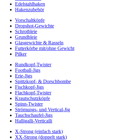
Edelstahlhaken
Hakenzubehör
Vorschaltköpfe
Dropshot-Gewichte
Schrotbleie
Grundbleie
Glasgewichte & Rasseln
Futterkörbe mit/ohne Gewicht
Pilker
Rundkopf-Twister
Football-Jigs
Erie-Jigs
Spittzkopf- & Dorschbombe
Fischkopf-Jigs
Flachkopf-Twister
Krautschutzköpfe
Spinn-Twister
Strömungs- und Vertical-Jig
Tauchschaufel-Jigs
Halligalli-Verticalli
X-Strong (einfach stark)
XX-Strong (doppelt stark)