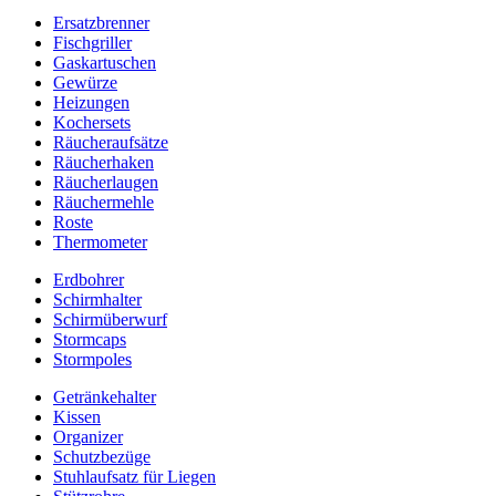
Ersatzbrenner
Fischgriller
Gaskartuschen
Gewürze
Heizungen
Kochersets
Räucheraufsätze
Räucherhaken
Räucherlaugen
Räuchermehle
Roste
Thermometer
Erdbohrer
Schirmhalter
Schirmüberwurf
Stormcaps
Stormpoles
Getränkehalter
Kissen
Organizer
Schutzbezüge
Stuhlaufsatz für Liegen