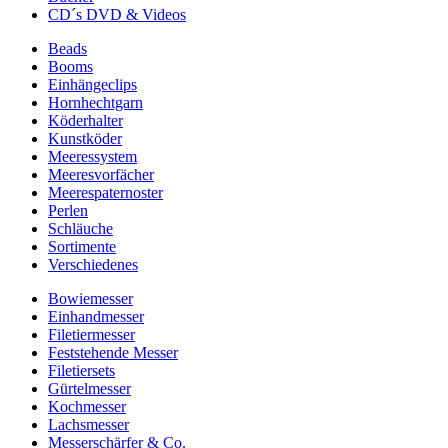
CD´s DVD & Videos
Beads
Booms
Einhängeclips
Hornhechtgarn
Köderhalter
Kunstköder
Meeressystem
Meeresvorfächer
Meerespaternoster
Perlen
Schläuche
Sortimente
Verschiedenes
Bowiemesser
Einhandmesser
Filetiermesser
Feststehende Messer
Filetiersets
Gürtelmesser
Kochmesser
Lachsmesser
Messerschärfer & Co.