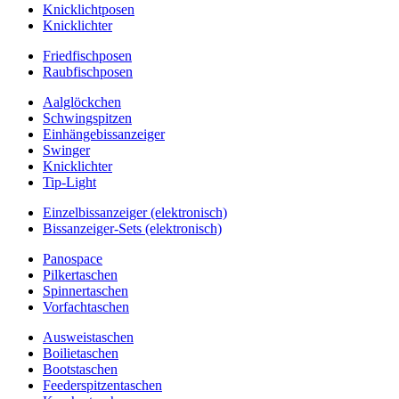
Knicklichtposen
Knicklichter
Friedfischposen
Raubfischposen
Aalglöckchen
Schwingspitzen
Einhängebissanzeiger
Swinger
Knicklichter
Tip-Light
Einzelbissanzeiger (elektronisch)
Bissanzeiger-Sets (elektronisch)
Panospace
Pilkertaschen
Spinnertaschen
Vorfachtaschen
Ausweistaschen
Boilietaschen
Bootstaschen
Feederspitzentaschen