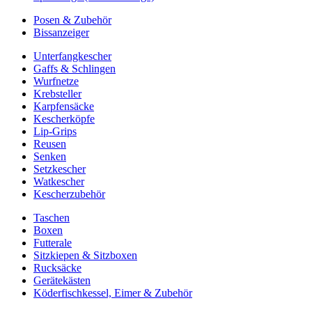
Posen & Zubehör
Bissanzeiger
Unterfangkescher
Gaffs & Schlingen
Wurfnetze
Krebsteller
Karpfensäcke
Kescherköpfe
Lip-Grips
Reusen
Senken
Setzkescher
Watkescher
Kescherzubehör
Taschen
Boxen
Futterale
Sitzkiepen & Sitzboxen
Rucksäcke
Gerätekästen
Köderfischkessel, Eimer & Zubehör