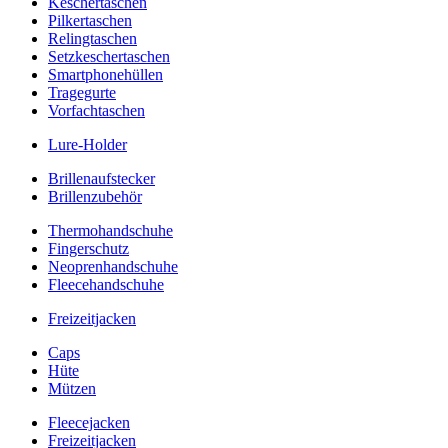
Keschertaschen
Pilkertaschen
Relingtaschen
Setzkeschertaschen
Smartphonehüllen
Tragegurte
Vorfachtaschen
Lure-Holder
Brillenaufstecker
Brillenzubehör
Thermohandschuhe
Fingerschutz
Neoprenhandschuhe
Fleecehandschuhe
Freizeitjacken
Caps
Hüte
Mützen
Fleecejacken
Freizeitjacken