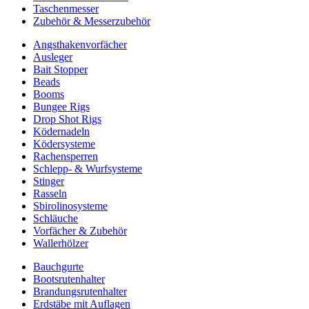
Taschenmesser
Zubehör & Messerzubehör
Angsthakenvorfächer
Ausleger
Bait Stopper
Beads
Booms
Bungee Rigs
Drop Shot Rigs
Ködernadeln
Ködersysteme
Rachensperren
Schlepp- & Wurfsysteme
Stinger
Rasseln
Sbirolinosysteme
Schläuche
Vorfächer & Zubehör
Wallerhölzer
Bauchgurte
Bootsrutenhalter
Brandungsrutenhalter
Erdstäbe mit Auflagen