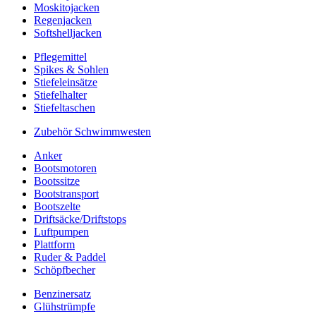
Moskitojacken
Regenjacken
Softshelljacken
Pflegemittel
Spikes & Sohlen
Stiefeleinsätze
Stiefelhalter
Stiefeltaschen
Zubehör Schwimmwesten
Anker
Bootsmotoren
Bootssitze
Bootstransport
Bootszelte
Driftsäcke/Driftstops
Luftpumpen
Plattform
Ruder & Paddel
Schöpfbecher
Benzinersatz
Glühstrümpfe