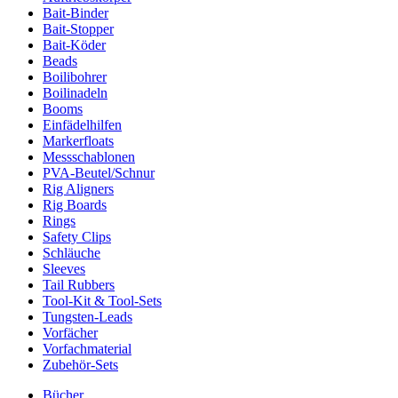
Bait-Binder
Bait-Stopper
Bait-Köder
Beads
Boilibohrer
Boilinadeln
Booms
Einfädelhilfen
Markerfloats
Messschablonen
PVA-Beutel/Schnur
Rig Aligners
Rig Boards
Rings
Safety Clips
Schläuche
Sleeves
Tail Rubbers
Tool-Kit & Tool-Sets
Tungsten-Leads
Vorfächer
Vorfachmaterial
Zubehör-Sets
Bücher