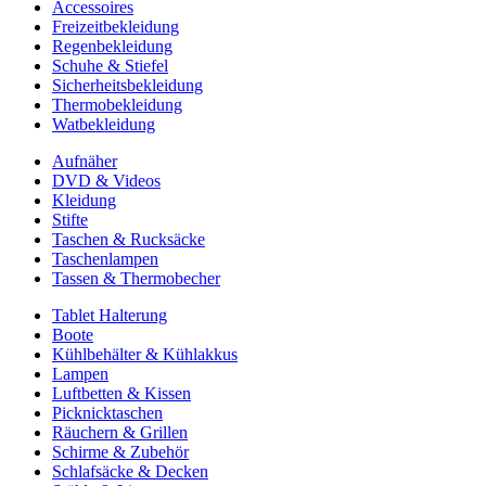
Accessoires
Freizeitbekleidung
Regenbekleidung
Schuhe & Stiefel
Sicherheitsbekleidung
Thermobekleidung
Watbekleidung
Aufnäher
DVD & Videos
Kleidung
Stifte
Taschen & Rucksäcke
Taschenlampen
Tassen & Thermobecher
Tablet Halterung
Boote
Kühlbehälter & Kühlakkus
Lampen
Luftbetten & Kissen
Picknicktaschen
Räuchern & Grillen
Schirme & Zubehör
Schlafsäcke & Decken