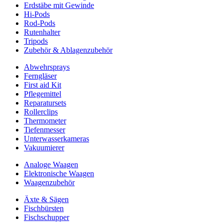
Erdstäbe mit Gewinde
Hi-Pods
Rod-Pods
Rutenhalter
Tripods
Zubehör & Ablagenzubehör
Abwehrsprays
Ferngläser
First aid Kit
Pflegemittel
Reparatursets
Rollerclips
Thermometer
Tiefenmesser
Unterwasserkameras
Vakuumierer
Analoge Waagen
Elektronische Waagen
Waagenzubehör
Äxte & Sägen
Fischbürsten
Fischschupper