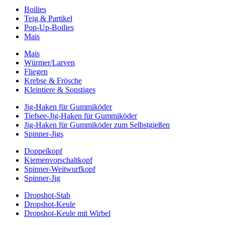
Boilies
Teig & Partikel
Pop-Up-Boilies
Mais
Mais
Würmer/Larven
Fliegen
Krebse & Frösche
Kleintiere & Sonstiges
Jig-Haken für Gummiköder
Tiefsee-Jig-Haken für Gummiköder
Jig-Haken für Gummiköder zum Selbstgießen
Spinner-Jigs
Doppelkopf
Kiemenvorschaltkopf
Spinner-Weitwurfkopf
Spinner-Jig
Dropshot-Stab
Dropshot-Keule
Dropshot-Keule mit Wirbel