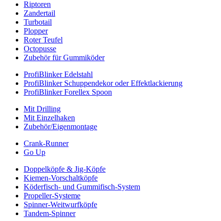
Riptoren
Zandertail
Turbotail
Plopper
Roter Teufel
Octopusse
Zubehör für Gummiköder
ProfiBlinker Edelstahl
ProfiBlinker Schuppendekor oder Effektlackierung
ProfiBlinker Forellex Spoon
Mit Drilling
Mit Einzelhaken
Zubehör/Eigenmontage
Crank-Runner
Go Up
Doppelköpfe & Jig-Köpfe
Kiemen-Vorschaltköpfe
Köderfisch- und Gummifisch-System
Propeller-Systeme
Spinner-Weitwurfköpfe
Tandem-Spinner