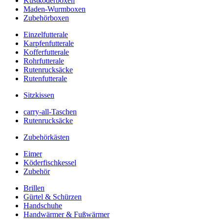
Kustköderboxen
Maden-Wurmboxen
Zubehörboxen
Einzelfutterale
Karpfenfutterale
Kofferfutterale
Rohrfutterale
Rutenrucksäcke
Rutenfutterale
Sitzkissen
carry-all-Taschen
Rutenrucksäcke
Zubehörkästen
Eimer
Köderfischkessel
Zubehör
Brillen
Gürtel & Schürzen
Handschuhe
Handwärmer & Fußwärmer