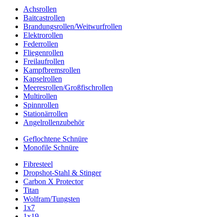
Achsrollen
Baitcastrollen
Brandungsrollen/Weitwurfrollen
Elektrorollen
Federrollen
Fliegenrollen
Freilaufrollen
Kampfbremsrollen
Kapselrollen
Meeresrollen/Großfischrollen
Multirollen
Spinnrollen
Stationärrollen
Angelrollenzubehör
Geflochtene Schnüre
Monofile Schnüre
Fibresteel
Dropshot-Stahl & Stinger
Carbon X Protector
Titan
Wolfram/Tungsten
1x7
1x19