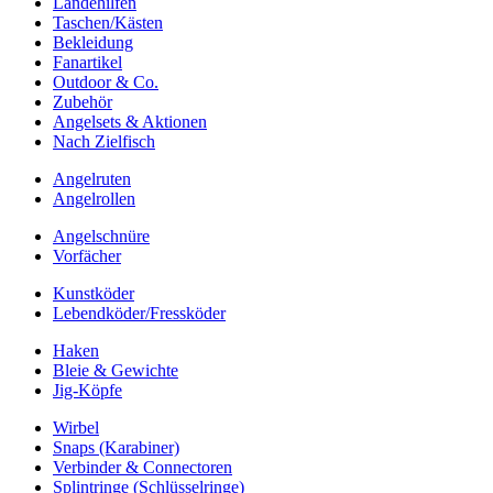
Landehilfen
Taschen/Kästen
Bekleidung
Fanartikel
Outdoor & Co.
Zubehör
Angelsets & Aktionen
Nach Zielfisch
Angelruten
Angelrollen
Angelschnüre
Vorfächer
Kunstköder
Lebendköder/Fressköder
Haken
Bleie & Gewichte
Jig-Köpfe
Wirbel
Snaps (Karabiner)
Verbinder & Connectoren
Splintringe (Schlüsselringe)