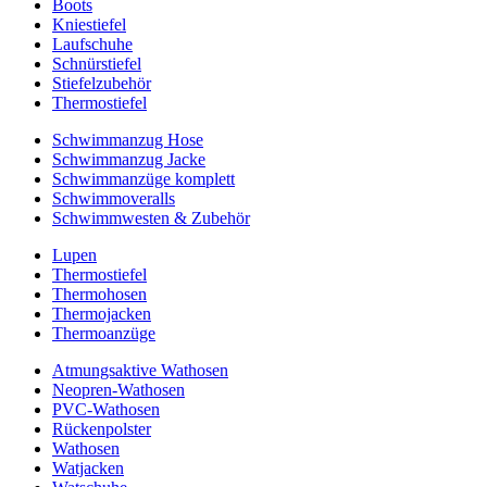
Boots
Kniestiefel
Laufschuhe
Schnürstiefel
Stiefelzubehör
Thermostiefel
Schwimmanzug Hose
Schwimmanzug Jacke
Schwimmanzüge komplett
Schwimmoveralls
Schwimmwesten & Zubehör
Lupen
Thermostiefel
Thermohosen
Thermojacken
Thermoanzüge
Atmungsaktive Wathosen
Neopren-Wathosen
PVC-Wathosen
Rückenpolster
Wathosen
Watjacken