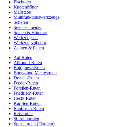
Fischtöter
Knotenöffner
Maßstäbe
Multifunktionswerkzeuge
Scheren
Seitenschneider
Spaten & Hämmer
Werkzeugsets
Werkzeugzubehör
Zangen & Feilen
Aal-Ruten
Allround-Ruten
Bolognese-Ruten
Boots- und Meeresruten
Dorsch-Ruten
Feeder-Ruten
Forellen-Ruten
Friedfisch-Ruten
Hecht-Ruten
Karpfen-Ruten
Raubfisch-Ruten
Reiseruten
Sbirolinoruten
Spezialruten (Eisruten)