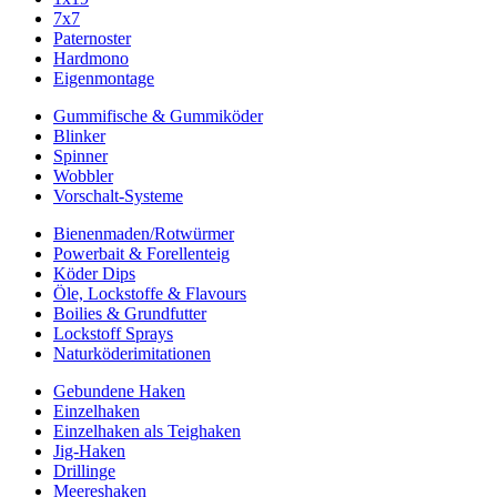
7x7
Paternoster
Hardmono
Eigenmontage
Gummifische & Gummiköder
Blinker
Spinner
Wobbler
Vorschalt-Systeme
Bienenmaden/Rotwürmer
Powerbait & Forellenteig
Köder Dips
Öle, Lockstoffe & Flavours
Boilies & Grundfutter
Lockstoff Sprays
Naturköderimitationen
Gebundene Haken
Einzelhaken
Einzelhaken als Teighaken
Jig-Haken
Drillinge
Meereshaken