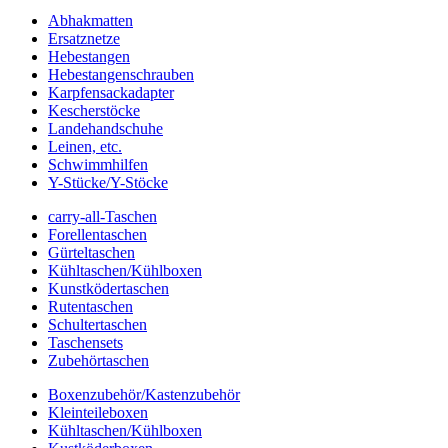
Abhakmatten
Ersatznetze
Hebestangen
Hebestangenschrauben
Karpfensackadapter
Kescherstöcke
Landehandschuhe
Leinen, etc.
Schwimmhilfen
Y-Stücke/Y-Stöcke
carry-all-Taschen
Forellentaschen
Gürteltaschen
Kühltaschen/Kühlboxen
Kunstködertaschen
Rutentaschen
Schultertaschen
Taschensets
Zubehörtaschen
Boxenzubehör/Kastenzubehör
Kleinteileboxen
Kühltaschen/Kühlboxen