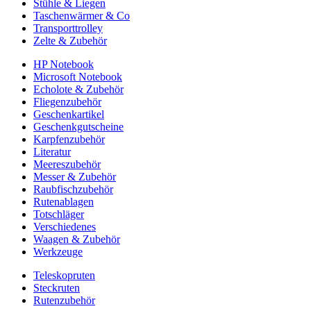
Stühle & Liegen
Taschenwärmer & Co
Transporttrolley
Zelte & Zubehör
HP Notebook
Microsoft Notebook
Echolote & Zubehör
Fliegenzubehör
Geschenkartikel
Geschenkgutscheine
Karpfenzubehör
Literatur
Meereszubehör
Messer & Zubehör
Raubfischzubehör
Rutenablagen
Totschläger
Verschiedenes
Waagen & Zubehör
Werkzeuge
Teleskopruten
Steckruten
Rutenzubehör