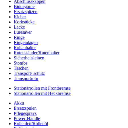
Abschlusskappen
Bindegarne
Ersatzspitzen
Kleber
Korkstücke
Lacke
Luresaver
Ringe
Ringeinlagen
Rollenhalter
Rutenständer/Rutenhalter
Sicherheitsleinen
Stonfos
Taschen
Transport/-schutz
Transportrohr
Stationärrollen mit Frontbremse
Stationärrollen mit Heckbremse
Akku
Ersatzspulen
Pflegesprays
Power-Handle
Rollenfett/Rollenöl