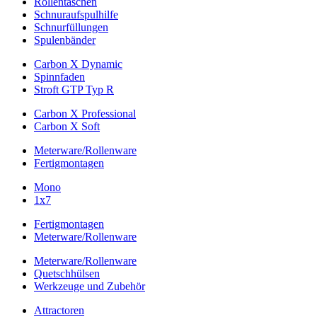
Rollentaschen
Schnuraufspulhilfe
Schnurfüllungen
Spulenbänder
Carbon X Dynamic
Spinnfaden
Stroft GTP Typ R
Carbon X Professional
Carbon X Soft
Meterware/Rollenware
Fertigmontagen
Mono
1x7
Fertigmontagen
Meterware/Rollenware
Meterware/Rollenware
Quetschhülsen
Werkzeuge und Zubehör
Attractoren