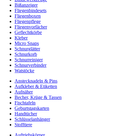
Bißanzeiger
Fliegenbindesets
Fliegenboxen
Fliegenpflege
Fliegenvorfächer
Geflechtkörbe
Kleber
Micro Snaps
Schnurglätter
Schnurkorb
Schnurreiniger
Schnurverbinder
Watstöcke
Anstecknadeln & Pins
Aufkleber & Etiketten
Aufnäher
Becher, Krüge & Tassen
Fischtafeln
Geburtstagskarten
Handtücher
Schlüsselanhänger
Stofftiere
Auftriebskörper