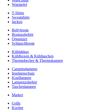
Watschuhe
Watstiefel
T-Shirts
Sweatshirts
Jacken
Bellyboote
Bootszubehör
Organizer
Schlauchboote
Kühlakkus
Kühlboxen & Kühltaschen
Thermobecher & Thermokannen
Campinglampen
Insektenschutz
Kopflampen
Lampenzubehör
Taschenlampen
Marker
Grills
Kocher