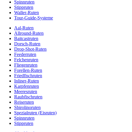
Spinnruten
Stippruten
Waller-Ruten
Tour-Guide-Systeme
Aal-Ruten
Allround-Ruten
Baitcastruten
Dorsch-Ruten
Drop-Shot-Ruten
Feederruten
Felchenruten
Fliegenruten
Forellen-Ruten
Friedfischruten
Inliner-Ruten
Karpfenruten
Meeresruten
Raubfischruten
Reiseruten
Sbirolinoruten
Spezialruten (Eisruten)
Spinnruten
Stippruten