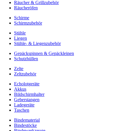
Räucher & Grillzubehör
Räucheröfen
Schirme
Schirmzubehör
Stühle
Liegen
Stühle- & Liegenzubehör
Gepäckspinnen & Gepäckleinen
Schutzhüllen
Zelte
Zeltzubehör
Echolotgeräte
Akkus
Bildschirmhalter
Geberstangen
Ladegeräte
Taschen
Bindematerial
Bindestöcke
Bindewerkzeuge