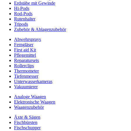
Erdstäbe mit Gewinde
Hi-Pods
Rod-Pods
Rutenhalter
Tripods
Zubehör & Ablagenzubehör
Abwehrsprays
Ferngläser
First aid Kit
Pflegemittel
Reparatursets
Rollerclips
Thermometer
Tiefenmesser
Unterwasserkameras
Vakuumierer
Analoge Waagen
Elektronische Waagen
Waagenzubehör
Äxte & Sägen
Fischbürsten
Fischschupper