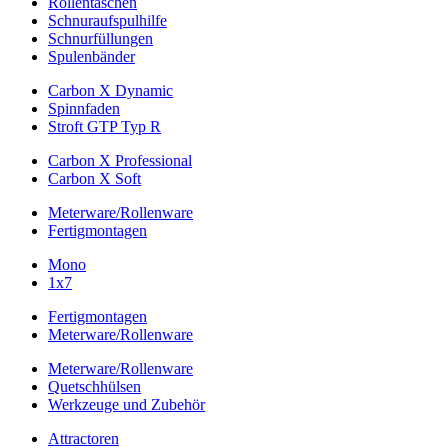
Rollentaschen
Schnuraufspulhilfe
Schnurfüllungen
Spulenbänder
Carbon X Dynamic
Spinnfaden
Stroft GTP Typ R
Carbon X Professional
Carbon X Soft
Meterware/Rollenware
Fertigmontagen
Mono
1x7
Fertigmontagen
Meterware/Rollenware
Meterware/Rollenware
Quetschhülsen
Werkzeuge und Zubehör
Attractoren