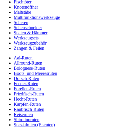
Fischtöter
Knotenöffner
Maßstäbe
Multifunktionswerkzeuge
Scheren
Seitenschneider
Spaten & Hämmer
Werkzeugsets
Werkzeugzubehör
Zangen & Feilen
Aal-Ruten
Allround-Ruten
Bolognese-Ruten
Boots- und Meeresruten
Dorsch-Ruten
Feeder-Ruten
Forellen-Ruten
Friedfisch-Ruten
Hecht-Ruten
Karpfen-Ruten
Raubfisch-Ruten
Reiseruten
Sbirolinoruten
Spezialruten (Eisruten)