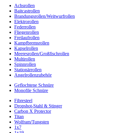
Achsrollen
Baitcastrollen
Brandungsrollen/Weitwurfrollen
Elektrorollen
Federrollen
Fliegenrollen
Freilaufrollen
Kampfbremsrollen
Kapselrollen
Meeresrollen/Großfischrollen
Multirollen
Spinnrollen
Stationärrollen
Angelrollenzubehör
Geflochtene Schnüre
Monofile Schnüre
Fibresteel
Dropshot-Stahl & Stinger
Carbon X Protector
Titan
Wolfram/Tungsten
1x7
1x19