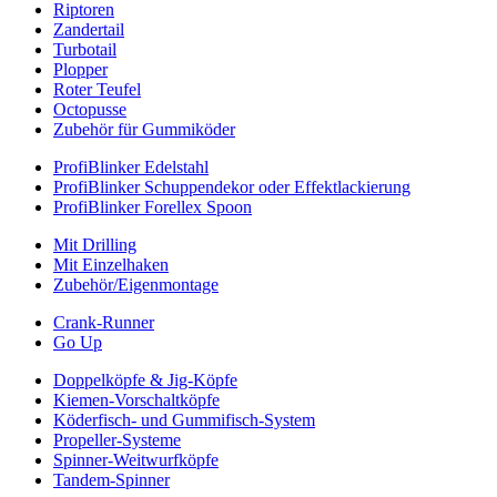
Riptoren
Zandertail
Turbotail
Plopper
Roter Teufel
Octopusse
Zubehör für Gummiköder
ProfiBlinker Edelstahl
ProfiBlinker Schuppendekor oder Effektlackierung
ProfiBlinker Forellex Spoon
Mit Drilling
Mit Einzelhaken
Zubehör/Eigenmontage
Crank-Runner
Go Up
Doppelköpfe & Jig-Köpfe
Kiemen-Vorschaltköpfe
Köderfisch- und Gummifisch-System
Propeller-Systeme
Spinner-Weitwurfköpfe
Tandem-Spinner