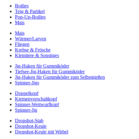
Boilies
Teig & Partikel
Pop-Up-Boilies
Mais
Mais
Würmer/Larven
Fliegen
Krebse & Frösche
Kleintiere & Sonstiges
Jig-Haken für Gummiköder
Tiefsee-Jig-Haken für Gummiköder
Jig-Haken für Gummiköder zum Selbstgießen
Spinner-Jigs
Doppelkopf
Kiemenvorschaltkopf
Spinner-Weitwurfkopf
Spinner-Jig
Dropshot-Stab
Dropshot-Keule
Dropshot-Keule mit Wirbel