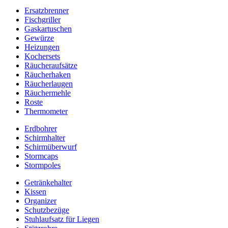
Ersatzbrenner
Fischgriller
Gaskartuschen
Gewürze
Heizungen
Kochersets
Räucheraufsätze
Räucherhaken
Räucherlaugen
Räuchermehle
Roste
Thermometer
Erdbohrer
Schirmhalter
Schirmüberwurf
Stormcaps
Stormpoles
Getränkehalter
Kissen
Organizer
Schutzbezüge
Stuhlaufsatz für Liegen