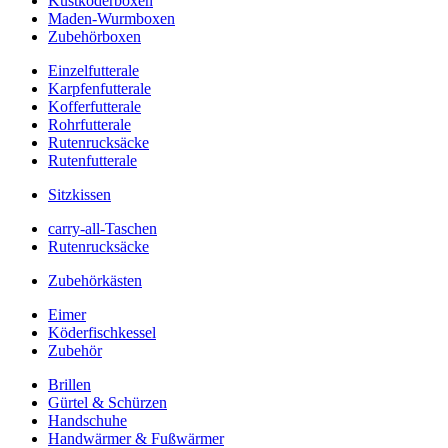
Kustköderboxen
Maden-Wurmboxen
Zubehörboxen
Einzelfutterale
Karpfenfutterale
Kofferfutterale
Rohrfutterale
Rutenrucksäcke
Rutenfutterale
Sitzkissen
carry-all-Taschen
Rutenrucksäcke
Zubehörkästen
Eimer
Köderfischkessel
Zubehör
Brillen
Gürtel & Schürzen
Handschuhe
Handwärmer & Fußwärmer