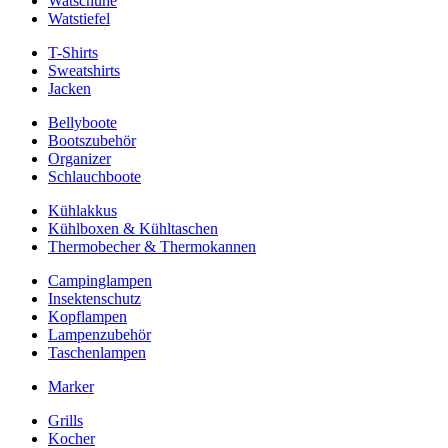
Watschuhe
Watstiefel
T-Shirts
Sweatshirts
Jacken
Bellyboote
Bootszubehör
Organizer
Schlauchboote
Kühlakkus
Kühlboxen & Kühltaschen
Thermobecher & Thermokannen
Campinglampen
Insektenschutz
Kopflampen
Lampenzubehör
Taschenlampen
Marker
Grills
Kocher