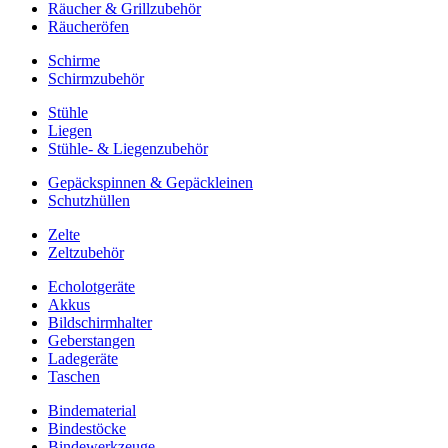
Räucher & Grillzubehör
Räucheröfen
Schirme
Schirmzubehör
Stühle
Liegen
Stühle- & Liegenzubehör
Gepäckspinnen & Gepäckleinen
Schutzhüllen
Zelte
Zeltzubehör
Echolotgeräte
Akkus
Bildschirmhalter
Geberstangen
Ladegeräte
Taschen
Bindematerial
Bindestöcke
Bindewerkzeuge