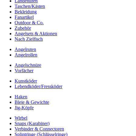
Landehilfen
Taschen/Kästen
Bekleidung
Fanartikel
Outdoor & Co.
Zubehör
Angelsets & Aktionen
Nach Zielfisch
Angelruten
Angelrollen
Angelschnüre
Vorfächer
Kunstköder
Lebendköder/Fressköder
Haken
Bleie & Gewichte
Jig-Köpfe
Wirbel
Snaps (Karabiner)
Verbinder & Connectoren
Splintringe (Schlüsselringe)