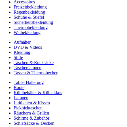
Accessoires
Freizeitbekleidung
Regenbekleidung
Schuhe & Stiefel
Sicherheitsbekleidung
Thermobekleidung
Watbekleidung
Aufnäher
DVD & Videos
Kleidung
Stifte
Taschen & Rucksäcke
Taschenlampen
Tassen & Thermobecher
Tablet Halterung
Boote
Kühlbehälter & Kühlakkus
Lampen
Luftbetten & Kissen
Picknicktaschen
Räuchern & Grillen
Schirme & Zubehör
Schlafsäcke & Decken