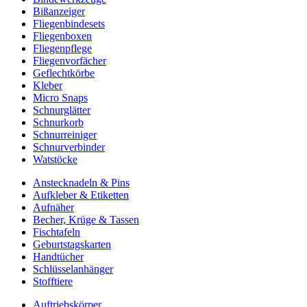
Bißanzeiger
Fliegenbindesets
Fliegenboxen
Fliegenpflege
Fliegenvorfächer
Geflechtkörbe
Kleber
Micro Snaps
Schnurglätter
Schnurkorb
Schnurreiniger
Schnurverbinder
Watstöcke
Anstecknadeln & Pins
Aufkleber & Etiketten
Aufnäher
Becher, Krüge & Tassen
Fischtafeln
Geburtstagskarten
Handtücher
Schlüsselanhänger
Stofftiere
Auftriebskörper