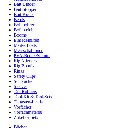
Bait-Binder
Bait-Stopper
Bait-Köder
Beads
Boilibohrer
Boilinadeln
Booms
Einfädelhilfen
Markerfloats
Messschablonen
PVA-Beutel/Schnur
Rig Aligners
Rig Boards
Rings
Safety Clips
Schläuche
Sleeves
Tail Rubbers
Tool-Kit & Tool-Sets
Tungsten-Leads
Vorfächer
Vorfachmaterial
Zubehör-Sets
Bücher