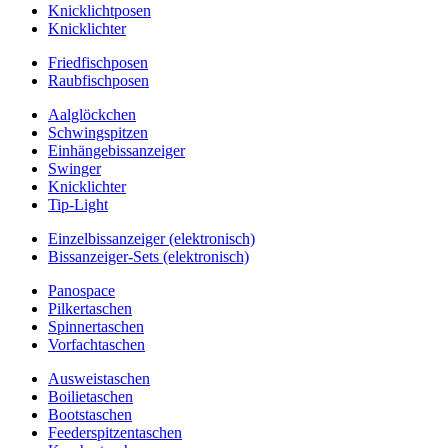
Knicklichtposen
Knicklichter
Friedfischposen
Raubfischposen
Aalglöckchen
Schwingspitzen
Einhängebissanzeiger
Swinger
Knicklichter
Tip-Light
Einzelbissanzeiger (elektronisch)
Bissanzeiger-Sets (elektronisch)
Panospace
Pilkertaschen
Spinnertaschen
Vorfachtaschen
Ausweistaschen
Boilietaschen
Bootstaschen
Feederspitzentaschen