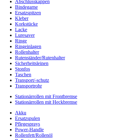
Abschlusskappen
Bindegarne
Ersatzspitzen
Kleber
Korkstücke
Lacke
Luresaver
Ringe
Ringeinlagen
Rollenhalter
Rutenständer/Rutenhalter
Sicherheitsleinen
Stonfos
Taschen
Transport/-schutz
Transportrohr
Stationärrollen mit Frontbremse
Stationärrollen mit Heckbremse
Akku
Ersatzspulen
Pflegesprays
Power-Handle
Rollenfett/Rollenöl