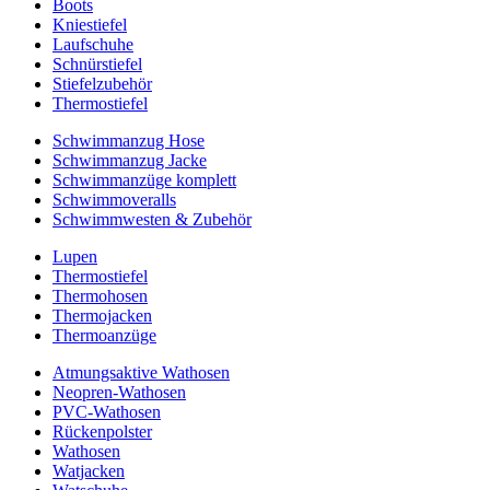
Boots
Kniestiefel
Laufschuhe
Schnürstiefel
Stiefelzubehör
Thermostiefel
Schwimmanzug Hose
Schwimmanzug Jacke
Schwimmanzüge komplett
Schwimmoveralls
Schwimmwesten & Zubehör
Lupen
Thermostiefel
Thermohosen
Thermojacken
Thermoanzüge
Atmungsaktive Wathosen
Neopren-Wathosen
PVC-Wathosen
Rückenpolster
Wathosen
Watjacken