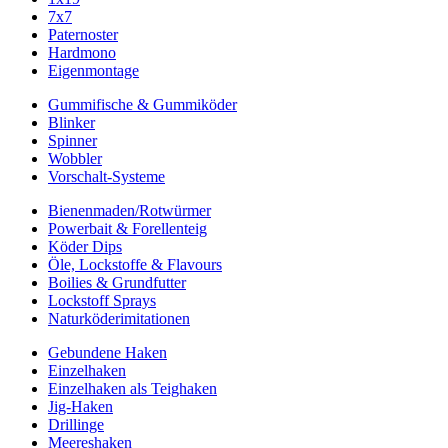
7x7
Paternoster
Hardmono
Eigenmontage
Gummifische & Gummiköder
Blinker
Spinner
Wobbler
Vorschalt-Systeme
Bienenmaden/Rotwürmer
Powerbait & Forellenteig
Köder Dips
Öle, Lockstoffe & Flavours
Boilies & Grundfutter
Lockstoff Sprays
Naturköderimitationen
Gebundene Haken
Einzelhaken
Einzelhaken als Teighaken
Jig-Haken
Drillinge
Meereshaken