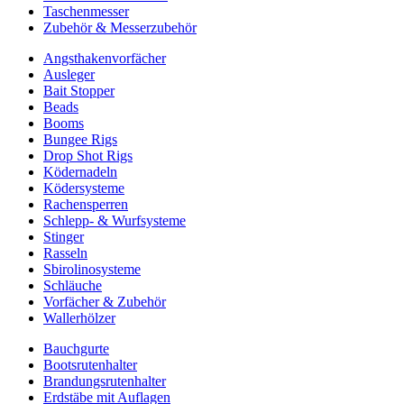
Taschenmesser
Zubehör & Messerzubehör
Angsthakenvorfächer
Ausleger
Bait Stopper
Beads
Booms
Bungee Rigs
Drop Shot Rigs
Ködernadeln
Ködersysteme
Rachensperren
Schlepp- & Wurfsysteme
Stinger
Rasseln
Sbirolinosysteme
Schläuche
Vorfächer & Zubehör
Wallerhölzer
Bauchgurte
Bootsrutenhalter
Brandungsrutenhalter
Erdstäbe mit Auflagen