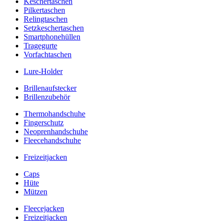
Keschertaschen
Pilkertaschen
Relingtaschen
Setzkeschertaschen
Smartphonehüllen
Tragegurte
Vorfachtaschen
Lure-Holder
Brillenaufstecker
Brillenzubehör
Thermohandschuhe
Fingerschutz
Neoprenhandschuhe
Fleecehandschuhe
Freizeitjacken
Caps
Hüte
Mützen
Fleecejacken
Freizeitjacken