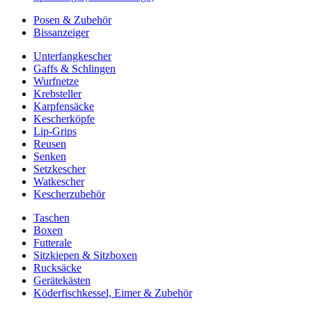
Posen & Zubehör
Bissanzeiger
Unterfangkescher
Gaffs & Schlingen
Wurfnetze
Krebsteller
Karpfensäcke
Kescherköpfe
Lip-Grips
Reusen
Senken
Setzkescher
Watkescher
Kescherzubehör
Taschen
Boxen
Futterale
Sitzkiepen & Sitzboxen
Rucksäcke
Gerätekästen
Köderfischkessel, Eimer & Zubehör