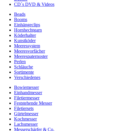
CD´s DVD & Videos
Beads
Booms
Einhängeclips
Hornhechtgarn
Köderhalter
Kunstköder
Meeressystem
Meeresvorfächer
Meerespaternoster
Perlen
Schläuche
Sortimente
Verschiedenes
Bowiemesser
Einhandmesser
Filetiermesser
Feststehende Messer
Filetiersets
Gürtelmesser
Kochmesser
Lachsmesser
Messerschärfer & Co.