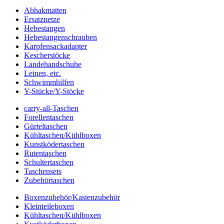
Abhakmatten
Ersatznetze
Hebestangen
Hebestangenschrauben
Karpfensackadapter
Kescherstöcke
Landehandschuhe
Leinen, etc.
Schwimmhilfen
Y-Stücke/Y-Stöcke
carry-all-Taschen
Forellentaschen
Gürteltaschen
Kühltaschen/Kühlboxen
Kunstködertaschen
Rutentaschen
Schultertaschen
Taschensets
Zubehörtaschen
Boxenzubehör/Kastenzubehör
Kleinteileboxen
Kühltaschen/Kühlboxen