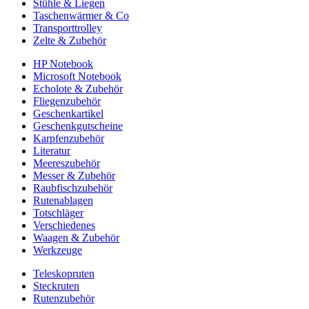
Stühle & Liegen
Taschenwärmer & Co
Transporttrolley
Zelte & Zubehör
HP Notebook
Microsoft Notebook
Echolote & Zubehör
Fliegenzubehör
Geschenkartikel
Geschenkgutscheine
Karpfenzubehör
Literatur
Meereszubehör
Messer & Zubehör
Raubfischzubehör
Rutenablagen
Totschläger
Verschiedenes
Waagen & Zubehör
Werkzeuge
Teleskopruten
Steckruten
Rutenzubehör