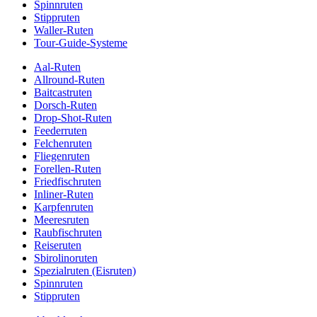
Spinnruten
Stippruten
Waller-Ruten
Tour-Guide-Systeme
Aal-Ruten
Allround-Ruten
Baitcastruten
Dorsch-Ruten
Drop-Shot-Ruten
Feederruten
Felchenruten
Fliegenruten
Forellen-Ruten
Friedfischruten
Inliner-Ruten
Karpfenruten
Meeresruten
Raubfischruten
Reiseruten
Sbirolinoruten
Spezialruten (Eisruten)
Spinnruten
Stippruten