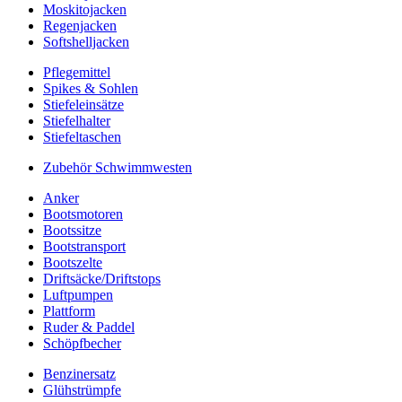
Moskitojacken
Regenjacken
Softshelljacken
Pflegemittel
Spikes & Sohlen
Stiefeleinsätze
Stiefelhalter
Stiefeltaschen
Zubehör Schwimmwesten
Anker
Bootsmotoren
Bootssitze
Bootstransport
Bootszelte
Driftsäcke/Driftstops
Luftpumpen
Plattform
Ruder & Paddel
Schöpfbecher
Benzinersatz
Glühstrümpfe