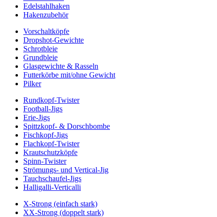
Edelstahlhaken
Hakenzubehör
Vorschaltköpfe
Dropshot-Gewichte
Schrotbleie
Grundbleie
Glasgewichte & Rasseln
Futterkörbe mit/ohne Gewicht
Pilker
Rundkopf-Twister
Football-Jigs
Erie-Jigs
Spittzkopf- & Dorschbombe
Fischkopf-Jigs
Flachkopf-Twister
Krautschutzköpfe
Spinn-Twister
Strömungs- und Vertical-Jig
Tauchschaufel-Jigs
Halligalli-Verticalli
X-Strong (einfach stark)
XX-Strong (doppelt stark)