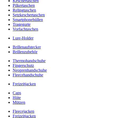
Keschertaschen
Pilkertaschen
Relingtaschen
Setzkeschertaschen
Smartphonehüllen
Tragegurte
Vorfachtaschen
Lure-Holder
Brillenaufstecker
Brillenzubehör
Thermohandschuhe
Fingerschutz
Neoprenhandschuhe
Fleecehandschuhe
Freizeitjacken
Caps
Hüte
Mützen
Fleecejacken
Freizeitjacken