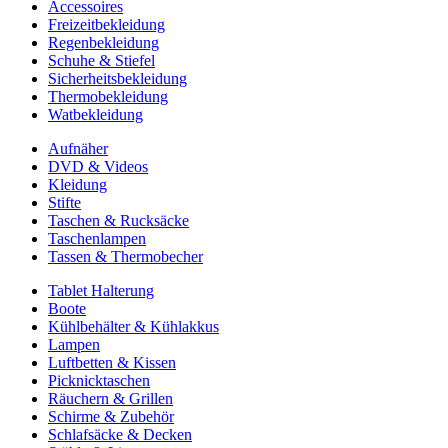
Accessoires
Freizeitbekleidung
Regenbekleidung
Schuhe & Stiefel
Sicherheitsbekleidung
Thermobekleidung
Watbekleidung
Aufnäher
DVD & Videos
Kleidung
Stifte
Taschen & Rucksäcke
Taschenlampen
Tassen & Thermobecher
Tablet Halterung
Boote
Kühlbehälter & Kühlakkus
Lampen
Luftbetten & Kissen
Picknicktaschen
Räuchern & Grillen
Schirme & Zubehör
Schlafsäcke & Decken