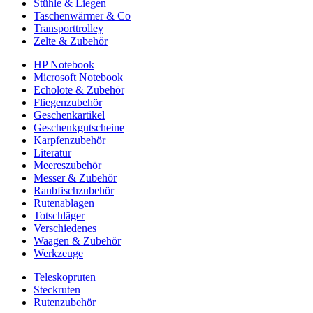
Stühle & Liegen
Taschenwärmer & Co
Transporttrolley
Zelte & Zubehör
HP Notebook
Microsoft Notebook
Echolote & Zubehör
Fliegenzubehör
Geschenkartikel
Geschenkgutscheine
Karpfenzubehör
Literatur
Meereszubehör
Messer & Zubehör
Raubfischzubehör
Rutenablagen
Totschläger
Verschiedenes
Waagen & Zubehör
Werkzeuge
Teleskopruten
Steckruten
Rutenzubehör