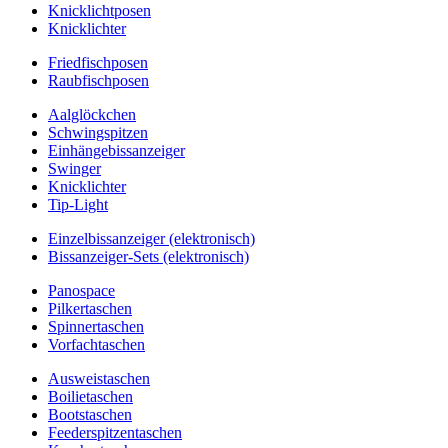
Knicklichtposen
Knicklichter
Friedfischposen
Raubfischposen
Aalglöckchen
Schwingspitzen
Einhängebissanzeiger
Swinger
Knicklichter
Tip-Light
Einzelbissanzeiger (elektronisch)
Bissanzeiger-Sets (elektronisch)
Panospace
Pilkertaschen
Spinnertaschen
Vorfachtaschen
Ausweistaschen
Boilietaschen
Bootstaschen
Feederspitzentaschen