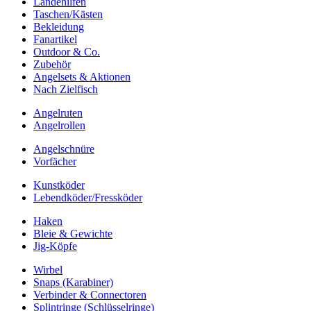
Landehilfen
Taschen/Kästen
Bekleidung
Fanartikel
Outdoor & Co.
Zubehör
Angelsets & Aktionen
Nach Zielfisch
Angelruten
Angelrollen
Angelschnüre
Vorfächer
Kunstköder
Lebendköder/Fressköder
Haken
Bleie & Gewichte
Jig-Köpfe
Wirbel
Snaps (Karabiner)
Verbinder & Connectoren
Splintringe (Schlüsselringe)