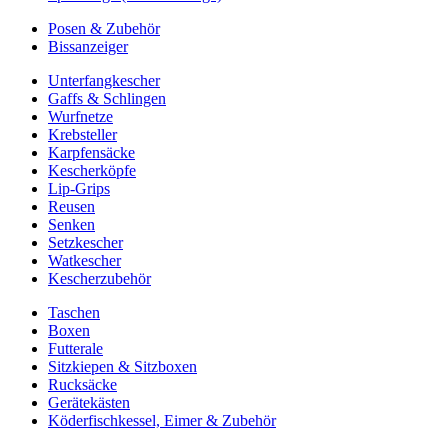
Posen & Zubehör
Bissanzeiger
Unterfangkescher
Gaffs & Schlingen
Wurfnetze
Krebsteller
Karpfensäcke
Kescherköpfe
Lip-Grips
Reusen
Senken
Setzkescher
Watkescher
Kescherzubehör
Taschen
Boxen
Futterale
Sitzkiepen & Sitzboxen
Rucksäcke
Gerätekästen
Köderfischkessel, Eimer & Zubehör