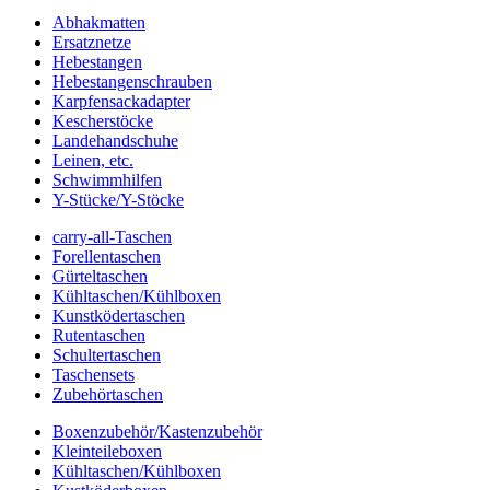
Abhakmatten
Ersatznetze
Hebestangen
Hebestangenschrauben
Karpfensackadapter
Kescherstöcke
Landehandschuhe
Leinen, etc.
Schwimmhilfen
Y-Stücke/Y-Stöcke
carry-all-Taschen
Forellentaschen
Gürteltaschen
Kühltaschen/Kühlboxen
Kunstködertaschen
Rutentaschen
Schultertaschen
Taschensets
Zubehörtaschen
Boxenzubehör/Kastenzubehör
Kleinteileboxen
Kühltaschen/Kühlboxen