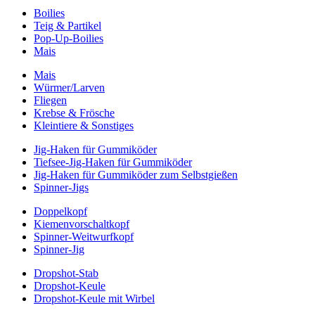
Boilies
Teig & Partikel
Pop-Up-Boilies
Mais
Mais
Würmer/Larven
Fliegen
Krebse & Frösche
Kleintiere & Sonstiges
Jig-Haken für Gummiköder
Tiefsee-Jig-Haken für Gummiköder
Jig-Haken für Gummiköder zum Selbstgießen
Spinner-Jigs
Doppelkopf
Kiemenvorschaltkopf
Spinner-Weitwurfkopf
Spinner-Jig
Dropshot-Stab
Dropshot-Keule
Dropshot-Keule mit Wirbel