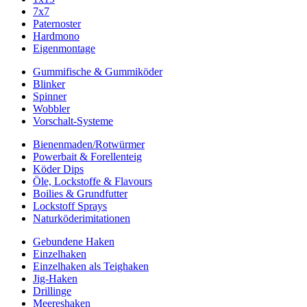
7x7
Paternoster
Hardmono
Eigenmontage
Gummifische & Gummiköder
Blinker
Spinner
Wobbler
Vorschalt-Systeme
Bienenmaden/Rotwürmer
Powerbait & Forellenteig
Köder Dips
Öle, Lockstoffe & Flavours
Boilies & Grundfutter
Lockstoff Sprays
Naturköderimitationen
Gebundene Haken
Einzelhaken
Einzelhaken als Teighaken
Jig-Haken
Drillinge
Meereshaken