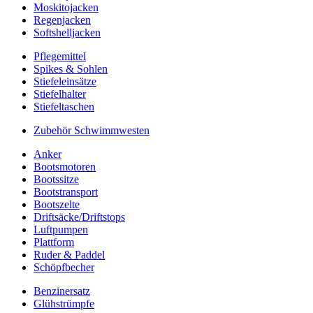
Moskitojacken
Regenjacken
Softshelljacken
Pflegemittel
Spikes & Sohlen
Stiefeleinsätze
Stiefelhalter
Stiefeltaschen
Zubehör Schwimmwesten
Anker
Bootsmotoren
Bootssitze
Bootstransport
Bootszelte
Driftsäcke/Driftstops
Luftpumpen
Plattform
Ruder & Paddel
Schöpfbecher
Benzinersatz
Glühstrümpfe