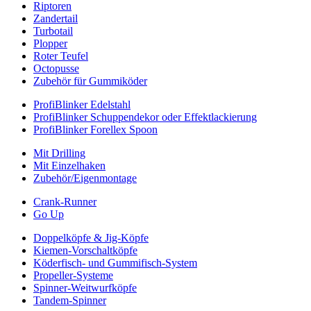
Riptoren
Zandertail
Turbotail
Plopper
Roter Teufel
Octopusse
Zubehör für Gummiköder
ProfiBlinker Edelstahl
ProfiBlinker Schuppendekor oder Effektlackierung
ProfiBlinker Forellex Spoon
Mit Drilling
Mit Einzelhaken
Zubehör/Eigenmontage
Crank-Runner
Go Up
Doppelköpfe & Jig-Köpfe
Kiemen-Vorschaltköpfe
Köderfisch- und Gummifisch-System
Propeller-Systeme
Spinner-Weitwurfköpfe
Tandem-Spinner