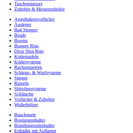
Taschenmesser
Zubehör & Messerzubehör
Angsthakenvorfächer
Ausleger
Bait Stopper
Beads
Booms
Bungee Rigs
Drop Shot Rigs
Ködernadeln
Ködersysteme
Rachensperren
Schlepp- & Wurfsysteme
Stinger
Rasseln
Sbirolinosysteme
Schläuche
Vorfächer & Zubehör
Wallerhölzer
Bauchgurte
Bootsrutenhalter
Brandungsrutenhalter
Erdstäbe mit Auflagen