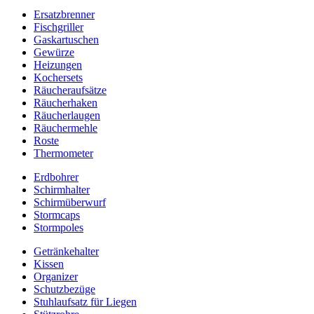
Ersatzbrenner
Fischgriller
Gaskartuschen
Gewürze
Heizungen
Kochersets
Räucheraufsätze
Räucherhaken
Räucherlaugen
Räuchermehle
Roste
Thermometer
Erdbohrer
Schirmhalter
Schirmüberwurf
Stormcaps
Stormpoles
Getränkehalter
Kissen
Organizer
Schutzbezüge
Stuhlaufsatz für Liegen