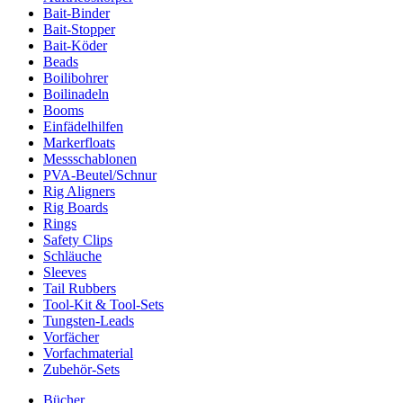
Bait-Binder
Bait-Stopper
Bait-Köder
Beads
Boilibohrer
Boilinadeln
Booms
Einfädelhilfen
Markerfloats
Messschablonen
PVA-Beutel/Schnur
Rig Aligners
Rig Boards
Rings
Safety Clips
Schläuche
Sleeves
Tail Rubbers
Tool-Kit & Tool-Sets
Tungsten-Leads
Vorfächer
Vorfachmaterial
Zubehör-Sets
Bücher