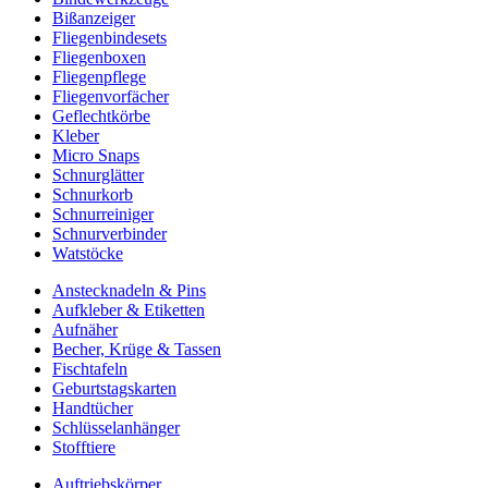
Bißanzeiger
Fliegenbindesets
Fliegenboxen
Fliegenpflege
Fliegenvorfächer
Geflechtkörbe
Kleber
Micro Snaps
Schnurglätter
Schnurkorb
Schnurreiniger
Schnurverbinder
Watstöcke
Anstecknadeln & Pins
Aufkleber & Etiketten
Aufnäher
Becher, Krüge & Tassen
Fischtafeln
Geburtstagskarten
Handtücher
Schlüsselanhänger
Stofftiere
Auftriebskörper