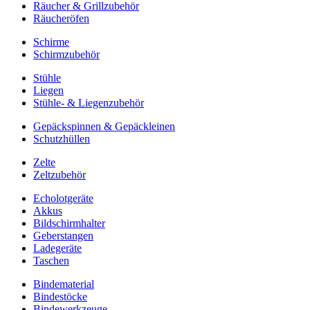
Räucher & Grillzubehör
Räucheröfen
Schirme
Schirmzubehör
Stühle
Liegen
Stühle- & Liegenzubehör
Gepäckspinnen & Gepäckleinen
Schutzhüllen
Zelte
Zeltzubehör
Echolotgeräte
Akkus
Bildschirmhalter
Geberstangen
Ladegeräte
Taschen
Bindematerial
Bindestöcke
Bindewerkzeuge