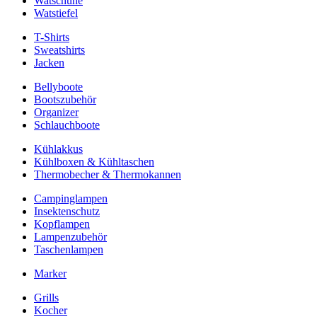
Watschuhe
Watstiefel
T-Shirts
Sweatshirts
Jacken
Bellyboote
Bootszubehör
Organizer
Schlauchboote
Kühlakkus
Kühlboxen & Kühltaschen
Thermobecher & Thermokannen
Campinglampen
Insektenschutz
Kopflampen
Lampenzubehör
Taschenlampen
Marker
Grills
Kocher