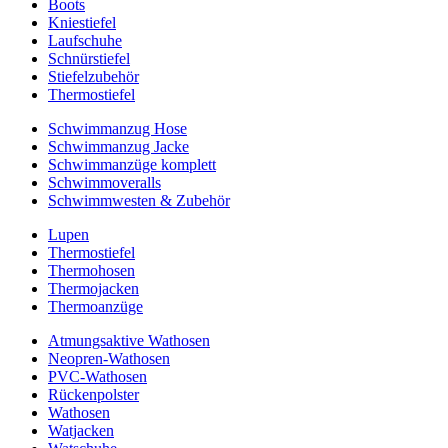
Boots
Kniestiefel
Laufschuhe
Schnürstiefel
Stiefelzubehör
Thermostiefel
Schwimmanzug Hose
Schwimmanzug Jacke
Schwimmanzüge komplett
Schwimmoveralls
Schwimmwesten & Zubehör
Lupen
Thermostiefel
Thermohosen
Thermojacken
Thermoanzüge
Atmungsaktive Wathosen
Neopren-Wathosen
PVC-Wathosen
Rückenpolster
Wathosen
Watjacken