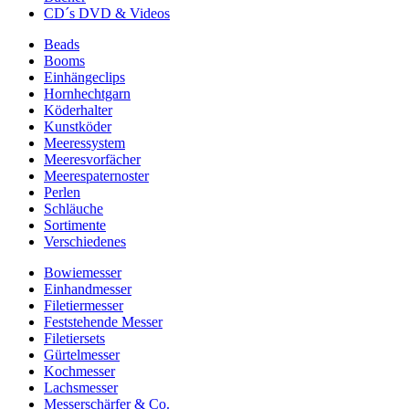
CD´s DVD & Videos
Beads
Booms
Einhängeclips
Hornhechtgarn
Köderhalter
Kunstköder
Meeressystem
Meeresvorfächer
Meerespaternoster
Perlen
Schläuche
Sortimente
Verschiedenes
Bowiemesser
Einhandmesser
Filetiermesser
Feststehende Messer
Filetiersets
Gürtelmesser
Kochmesser
Lachsmesser
Messerschärfer & Co.