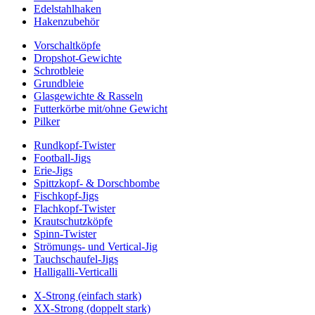
Edelstahlhaken
Hakenzubehör
Vorschaltköpfe
Dropshot-Gewichte
Schrotbleie
Grundbleie
Glasgewichte & Rasseln
Futterkörbe mit/ohne Gewicht
Pilker
Rundkopf-Twister
Football-Jigs
Erie-Jigs
Spittzkopf- & Dorschbombe
Fischkopf-Jigs
Flachkopf-Twister
Krautschutzköpfe
Spinn-Twister
Strömungs- und Vertical-Jig
Tauchschaufel-Jigs
Halligalli-Verticalli
X-Strong (einfach stark)
XX-Strong (doppelt stark)