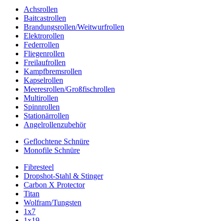
Achsrollen
Baitcastrollen
Brandungsrollen/Weitwurfrollen
Elektrorollen
Federrollen
Fliegenrollen
Freilaufrollen
Kampfbremsrollen
Kapselrollen
Meeresrollen/Großfischrollen
Multirollen
Spinnrollen
Stationärrollen
Angelrollenzubehör
Geflochtene Schnüre
Monofile Schnüre
Fibresteel
Dropshot-Stahl & Stinger
Carbon X Protector
Titan
Wolfram/Tungsten
1x7
1x19