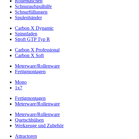
Rollentaschen
Schnuraufspulhilfe
Schnurfüllungen
Spulenbänder
Carbon X Dynamic
Spinnfaden
Stroft GTP Typ R
Carbon X Professional
Carbon X Soft
Meterware/Rollenware
Fertigmontagen
Mono
1x7
Fertigmontagen
Meterware/Rollenware
Meterware/Rollenware
Quetschhülsen
Werkzeuge und Zubehör
Attractoren