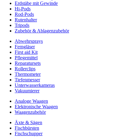
Erdstäbe mit Gewinde
Hi-Pods
Rod-Pods
Rutenhalter
Tripods
Zubehör & Ablagenzubehör
Abwehrsprays
Ferngläser
First aid Kit
Pflegemittel
Reparatursets
Rollerclips
Thermometer
Tiefenmesser
Unterwasserkameras
Vakuumierer
Analoge Waagen
Elektronische Waagen
Waagenzubehör
Äxte & Sägen
Fischbürsten
Fischschupper