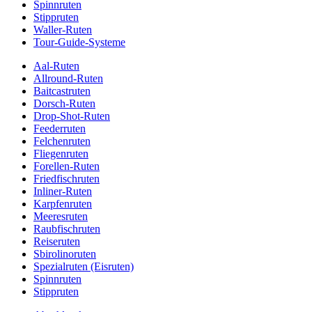
Spinnruten
Stippruten
Waller-Ruten
Tour-Guide-Systeme
Aal-Ruten
Allround-Ruten
Baitcastruten
Dorsch-Ruten
Drop-Shot-Ruten
Feederruten
Felchenruten
Fliegenruten
Forellen-Ruten
Friedfischruten
Inliner-Ruten
Karpfenruten
Meeresruten
Raubfischruten
Reiseruten
Sbirolinoruten
Spezialruten (Eisruten)
Spinnruten
Stippruten