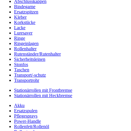
Abschlusskappen
Bindegarne
Ersatzspitzen
Kleber
Korkstücke
Lacke
Luresaver
Ringe
Ringeinlagen
Rollenhalter
Rutenständer/Rutenhalter
Sicherheitsleinen
Stonfos
Taschen
Transport/-schutz
Transportrohr
Stationärrollen mit Frontbremse
Stationärrollen mit Heckbremse
Akku
Ersatzspulen
Pflegesprays
Power-Handle
Rollenfett/Rollenöl