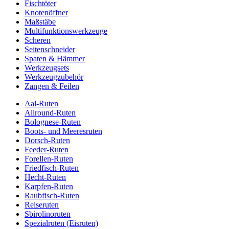
Fischtöter
Knotenöffner
Maßstäbe
Multifunktionswerkzeuge
Scheren
Seitenschneider
Spaten & Hämmer
Werkzeugsets
Werkzeugzubehör
Zangen & Feilen
Aal-Ruten
Allround-Ruten
Bolognese-Ruten
Boots- und Meeresruten
Dorsch-Ruten
Feeder-Ruten
Forellen-Ruten
Friedfisch-Ruten
Hecht-Ruten
Karpfen-Ruten
Raubfisch-Ruten
Reiseruten
Sbirolinoruten
Spezialruten (Eisruten)