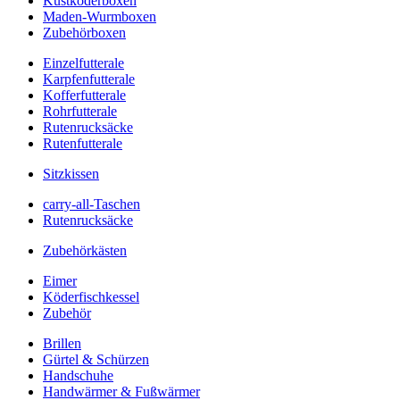
Kustköderboxen
Maden-Wurmboxen
Zubehörboxen
Einzelfutterale
Karpfenfutterale
Kofferfutterale
Rohrfutterale
Rutenrucksäcke
Rutenfutterale
Sitzkissen
carry-all-Taschen
Rutenrucksäcke
Zubehörkästen
Eimer
Köderfischkessel
Zubehör
Brillen
Gürtel & Schürzen
Handschuhe
Handwärmer & Fußwärmer