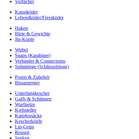
Vorfächer
Kunstköder
Lebendköder/Fressköder
Haken
Bleie & Gewichte
Jig-Köpfe
Wirbel
Snaps (Karabiner)
Verbinder & Connectoren
Splintringe (Schlüsselringe)
Posen & Zubehör
Bissanzeiger
Unterfangkescher
Gaffs & Schlingen
Wurfnetze
Krebsteller
Karpfensäcke
Kescherköpfe
Lip-Grips
Reusen
Senken