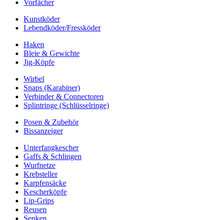
Vorfächer
Kunstköder
Lebendköder/Fressköder
Haken
Bleie & Gewichte
Jig-Köpfe
Wirbel
Snaps (Karabiner)
Verbinder & Connectoren
Splintringe (Schlüsselringe)
Posen & Zubehör
Bissanzeiger
Unterfangkescher
Gaffs & Schlingen
Wurfnetze
Krebsteller
Karpfensäcke
Kescherköpfe
Lip-Grips
Reusen
Senken