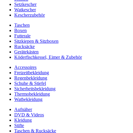
Setzkescher
Watkescher
Kescherzubehör
Taschen
Boxen
Futterale
Sitzkiepen & Sitzboxen
Rucksäcke
Gerätekästen
Köderfischkessel, Eimer & Zubehör
Accessoires
Freizeitbekleidung
Regenbekleidung
Schuhe & Stiefel
Sicherheitsbekleidung
Thermobekleidung
Watbekleidung
Aufnäher
DVD & Videos
Kleidung
Stifte
Taschen & Rucksäcke