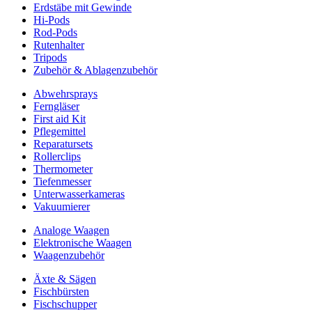
Erdstäbe mit Gewinde
Hi-Pods
Rod-Pods
Rutenhalter
Tripods
Zubehör & Ablagenzubehör
Abwehrsprays
Ferngläser
First aid Kit
Pflegemittel
Reparatursets
Rollerclips
Thermometer
Tiefenmesser
Unterwasserkameras
Vakuumierer
Analoge Waagen
Elektronische Waagen
Waagenzubehör
Äxte & Sägen
Fischbürsten
Fischschupper