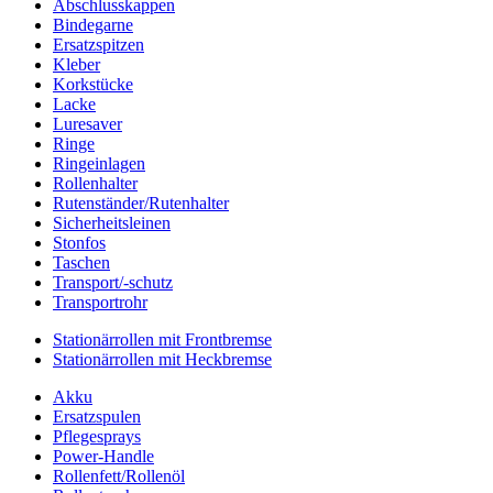
Abschlusskappen
Bindegarne
Ersatzspitzen
Kleber
Korkstücke
Lacke
Luresaver
Ringe
Ringeinlagen
Rollenhalter
Rutenständer/Rutenhalter
Sicherheitsleinen
Stonfos
Taschen
Transport/-schutz
Transportrohr
Stationärrollen mit Frontbremse
Stationärrollen mit Heckbremse
Akku
Ersatzspulen
Pflegesprays
Power-Handle
Rollenfett/Rollenöl