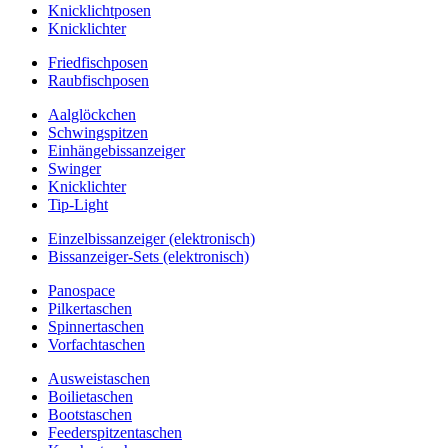
Knicklichtposen
Knicklichter
Friedfischposen
Raubfischposen
Aalglöckchen
Schwingspitzen
Einhängebissanzeiger
Swinger
Knicklichter
Tip-Light
Einzelbissanzeiger (elektronisch)
Bissanzeiger-Sets (elektronisch)
Panospace
Pilkertaschen
Spinnertaschen
Vorfachtaschen
Ausweistaschen
Boilietaschen
Bootstaschen
Feederspitzentaschen