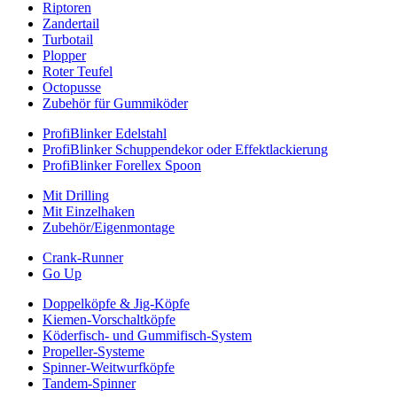
Riptoren
Zandertail
Turbotail
Plopper
Roter Teufel
Octopusse
Zubehör für Gummiköder
ProfiBlinker Edelstahl
ProfiBlinker Schuppendekor oder Effektlackierung
ProfiBlinker Forellex Spoon
Mit Drilling
Mit Einzelhaken
Zubehör/Eigenmontage
Crank-Runner
Go Up
Doppelköpfe & Jig-Köpfe
Kiemen-Vorschaltköpfe
Köderfisch- und Gummifisch-System
Propeller-Systeme
Spinner-Weitwurfköpfe
Tandem-Spinner