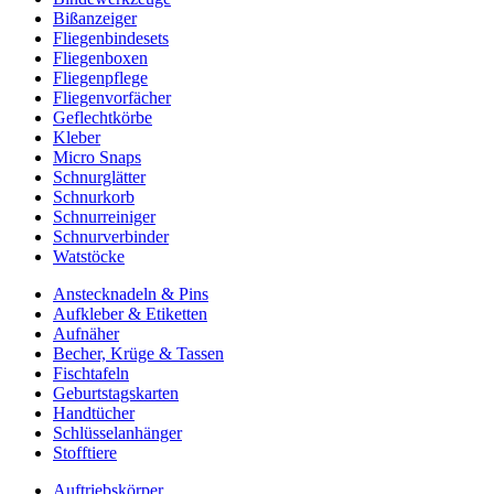
Bißanzeiger
Fliegenbindesets
Fliegenboxen
Fliegenpflege
Fliegenvorfächer
Geflechtkörbe
Kleber
Micro Snaps
Schnurglätter
Schnurkorb
Schnurreiniger
Schnurverbinder
Watstöcke
Anstecknadeln & Pins
Aufkleber & Etiketten
Aufnäher
Becher, Krüge & Tassen
Fischtafeln
Geburtstagskarten
Handtücher
Schlüsselanhänger
Stofftiere
Auftriebskörper