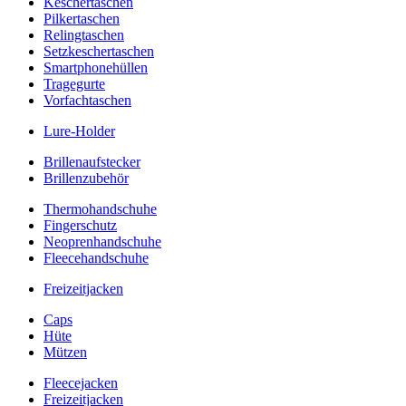
Keschertaschen
Pilkertaschen
Relingtaschen
Setzkeschertaschen
Smartphonehüllen
Tragegurte
Vorfachtaschen
Lure-Holder
Brillenaufstecker
Brillenzubehör
Thermohandschuhe
Fingerschutz
Neoprenhandschuhe
Fleecehandschuhe
Freizeitjacken
Caps
Hüte
Mützen
Fleecejacken
Freizeitjacken