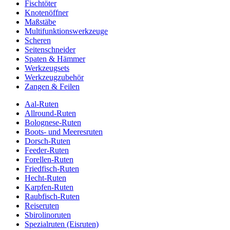
Fischtöter
Knotenöffner
Maßstäbe
Multifunktionswerkzeuge
Scheren
Seitenschneider
Spaten & Hämmer
Werkzeugsets
Werkzeugzubehör
Zangen & Feilen
Aal-Ruten
Allround-Ruten
Bolognese-Ruten
Boots- und Meeresruten
Dorsch-Ruten
Feeder-Ruten
Forellen-Ruten
Friedfisch-Ruten
Hecht-Ruten
Karpfen-Ruten
Raubfisch-Ruten
Reiseruten
Sbirolinoruten
Spezialruten (Eisruten)