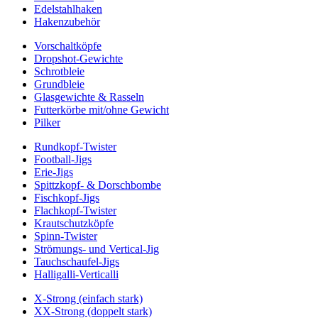
Edelstahlhaken
Hakenzubehör
Vorschaltköpfe
Dropshot-Gewichte
Schrotbleie
Grundbleie
Glasgewichte & Rasseln
Futterkörbe mit/ohne Gewicht
Pilker
Rundkopf-Twister
Football-Jigs
Erie-Jigs
Spittzkopf- & Dorschbombe
Fischkopf-Jigs
Flachkopf-Twister
Krautschutzköpfe
Spinn-Twister
Strömungs- und Vertical-Jig
Tauchschaufel-Jigs
Halligalli-Verticalli
X-Strong (einfach stark)
XX-Strong (doppelt stark)