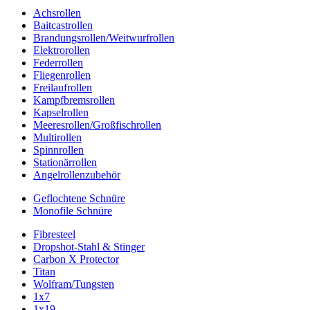
Achsrollen
Baitcastrollen
Brandungsrollen/Weitwurfrollen
Elektrorollen
Federrollen
Fliegenrollen
Freilaufrollen
Kampfbremsrollen
Kapselrollen
Meeresrollen/Großfischrollen
Multirollen
Spinnrollen
Stationärrollen
Angelrollenzubehör
Geflochtene Schnüre
Monofile Schnüre
Fibresteel
Dropshot-Stahl & Stinger
Carbon X Protector
Titan
Wolfram/Tungsten
1x7
1x19