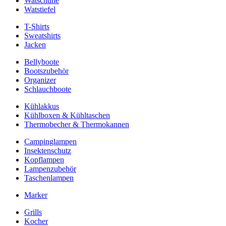
Watschuhe
Watstiefel
T-Shirts
Sweatshirts
Jacken
Bellyboote
Bootszubehör
Organizer
Schlauchboote
Kühlakkus
Kühlboxen & Kühltaschen
Thermobecher & Thermokannen
Campinglampen
Insektenschutz
Kopflampen
Lampenzubehör
Taschenlampen
Marker
Grills
Kocher