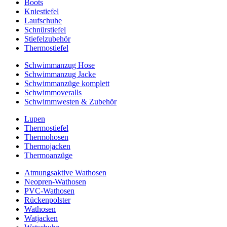
Boots
Kniestiefel
Laufschuhe
Schnürstiefel
Stiefelzubehör
Thermostiefel
Schwimmanzug Hose
Schwimmanzug Jacke
Schwimmanzüge komplett
Schwimmoveralls
Schwimmwesten & Zubehör
Lupen
Thermostiefel
Thermohosen
Thermojacken
Thermoanzüge
Atmungsaktive Wathosen
Neopren-Wathosen
PVC-Wathosen
Rückenpolster
Wathosen
Watjacken