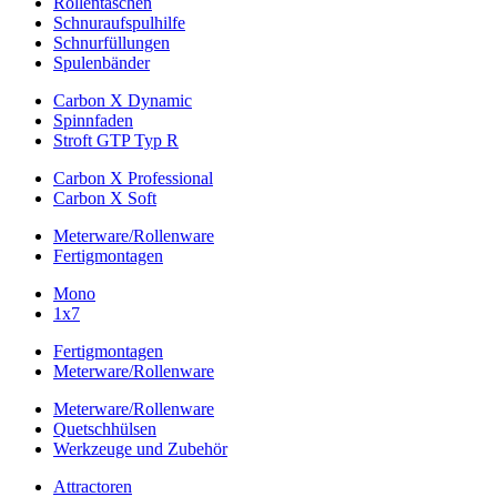
Rollentaschen
Schnuraufspulhilfe
Schnurfüllungen
Spulenbänder
Carbon X Dynamic
Spinnfaden
Stroft GTP Typ R
Carbon X Professional
Carbon X Soft
Meterware/Rollenware
Fertigmontagen
Mono
1x7
Fertigmontagen
Meterware/Rollenware
Meterware/Rollenware
Quetschhülsen
Werkzeuge und Zubehör
Attractoren