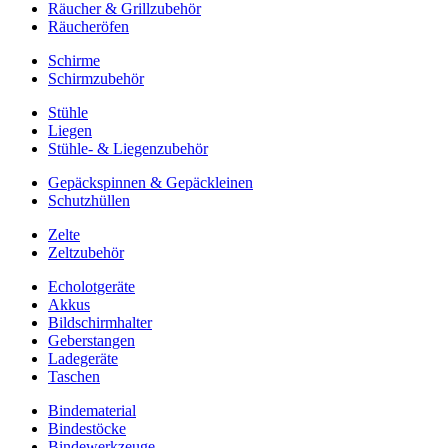
Räucher & Grillzubehör
Räucheröfen
Schirme
Schirmzubehör
Stühle
Liegen
Stühle- & Liegenzubehör
Gepäckspinnen & Gepäckleinen
Schutzhüllen
Zelte
Zeltzubehör
Echolotgeräte
Akkus
Bildschirmhalter
Geberstangen
Ladegeräte
Taschen
Bindematerial
Bindestöcke
Bindewerkzeuge