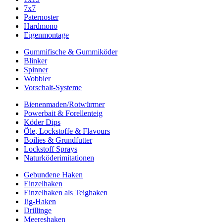
7x7
Paternoster
Hardmono
Eigenmontage
Gummifische & Gummiköder
Blinker
Spinner
Wobbler
Vorschalt-Systeme
Bienenmaden/Rotwürmer
Powerbait & Forellenteig
Köder Dips
Öle, Lockstoffe & Flavours
Boilies & Grundfutter
Lockstoff Sprays
Naturköderimitationen
Gebundene Haken
Einzelhaken
Einzelhaken als Teighaken
Jig-Haken
Drillinge
Meereshaken