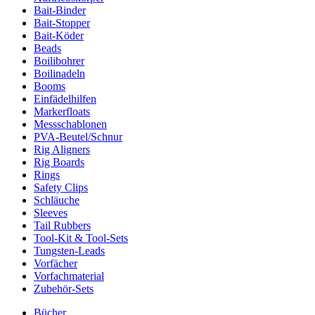
Bait-Binder
Bait-Stopper
Bait-Köder
Beads
Boilibohrer
Boilinadeln
Booms
Einfädelhilfen
Markerfloats
Messschablonen
PVA-Beutel/Schnur
Rig Aligners
Rig Boards
Rings
Safety Clips
Schläuche
Sleeves
Tail Rubbers
Tool-Kit & Tool-Sets
Tungsten-Leads
Vorfächer
Vorfachmaterial
Zubehör-Sets
Bücher