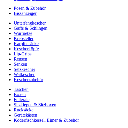
Posen & Zubehör
Bissanzeiger
Unterfangkescher
Gaffs & Schlingen
Wurfnetze
Krebsteller
Karpfensäcke
Kescherköpfe
Lip-Grips
Reusen
Senken
Setzkescher
Watkescher
Kescherzubehör
Taschen
Boxen
Futterale
Sitzkiepen & Sitzboxen
Rucksäcke
Gerätekästen
Köderfischkessel, Eimer & Zubehör