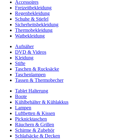
Accessoires
Freizeitbekleidung
Regenbekleidung
Schuhe & Stiefel
Sicherheitsbekleidung
Thermobekleidung
Watbekleidung
Aufnäher
DVD & Videos
Kleidung
Stifte
Taschen & Rucksäcke
Taschenlampen
Tassen & Thermobecher
Tablet Halterung
Boote
Kühlbehälter & Kühlakkus
Lampen
Luftbetten & Kissen
Picknicktaschen
Räuchern & Grillen
Schirme & Zubehör
Schlafsäcke & Decken