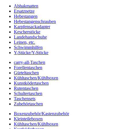
Abhakmatten
Ersatznetze
Hebestangen
Hebestangenschrauben
Karpfensackadapter
Kescherstöcke
Landehandschuhe
Leinen, etc.
Schwimmhilfen
Y-Stücke/Y-Stöcke
carry-all-Taschen
Forellentaschen
Gürteltaschen
Kühltaschen/Kühlboxen
Kunstködertaschen
Rutentaschen
Schultertaschen
Taschensets
Zubehörtaschen
Boxenzubehör/Kastenzubehör
Kleinteileboxen
Kühltaschen/Kühlboxen