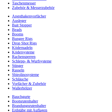
Taschenmesser
Zubehör & Messerzubehör
Angsthakenvorfächer
Ausleger
Bait Stopper
Beads
Booms
Bungee Rigs
Drop Shot Rigs
Ködernadeln
Ködersysteme
Rachensperren
Schlepp- & Wurfsysteme
Stinger
Rasseln
Sbirolinosysteme
Schläuche
Vorfächer & Zubehör
Wallerhölzer
Bauchgurte
Bootsrutenhalter
Brandungsrutenhalter
Erdstäbe mit Auflagen