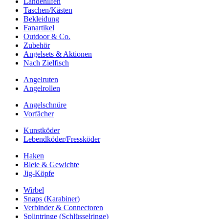
Landehilfen
Taschen/Kästen
Bekleidung
Fanartikel
Outdoor & Co.
Zubehör
Angelsets & Aktionen
Nach Zielfisch
Angelruten
Angelrollen
Angelschnüre
Vorfächer
Kunstköder
Lebendköder/Fressköder
Haken
Bleie & Gewichte
Jig-Köpfe
Wirbel
Snaps (Karabiner)
Verbinder & Connectoren
Splintringe (Schlüsselringe)