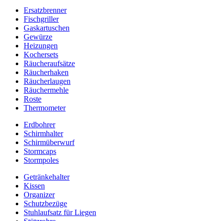
Ersatzbrenner
Fischgriller
Gaskartuschen
Gewürze
Heizungen
Kochersets
Räucheraufsätze
Räucherhaken
Räucherlaugen
Räuchermehle
Roste
Thermometer
Erdbohrer
Schirmhalter
Schirmüberwurf
Stormcaps
Stormpoles
Getränkehalter
Kissen
Organizer
Schutzbezüge
Stuhlaufsatz für Liegen