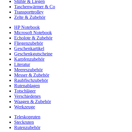
Stühle & Liegen
Taschenwärmer & Co
Transporttrolley
Zelte & Zubehör
HP Notebook
Microsoft Notebook
Echolote & Zubehör
Fliegenzubehör
Geschenkartikel
Geschenkgutscheine
Karpfenzubehör
Literatur
Meereszubehör
Messer & Zubehör
Raubfischzubehör
Rutenablagen
Totschläger
Verschiedenes
Waagen & Zubehör
Werkzeuge
Teleskopruten
Steckruten
Rutenzubehör