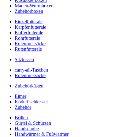
Kustköderboxen
Maden-Wurmboxen
Zubehörboxen
Einzelfutterale
Karpfenfutterale
Kofferfutterale
Rohrfutterale
Rutenrucksäcke
Rutenfutterale
Sitzkissen
carry-all-Taschen
Rutenrucksäcke
Zubehörkästen
Eimer
Köderfischkessel
Zubehör
Brillen
Gürtel & Schürzen
Handschuhe
Handwärmer & Fußwärmer