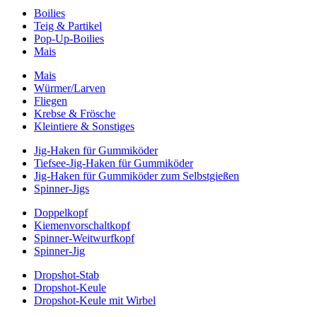
Boilies
Teig & Partikel
Pop-Up-Boilies
Mais
Mais
Würmer/Larven
Fliegen
Krebse & Frösche
Kleintiere & Sonstiges
Jig-Haken für Gummiköder
Tiefsee-Jig-Haken für Gummiköder
Jig-Haken für Gummiköder zum Selbstgießen
Spinner-Jigs
Doppelkopf
Kiemenvorschaltkopf
Spinner-Weitwurfkopf
Spinner-Jig
Dropshot-Stab
Dropshot-Keule
Dropshot-Keule mit Wirbel