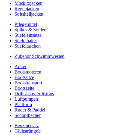
Moskitojacken
Regenjacken
Softshelljacken
Pflegemittel
Spikes & Sohlen
Stiefeleinsätze
Stiefelhalter
Stiefeltaschen
Zubehör Schwimmwesten
Anker
Bootsmotoren
Bootssitze
Bootstransport
Bootszelte
Driftsäcke/Driftstops
Luftpumpen
Plattform
Ruder & Paddel
Schöpfbecher
Benzinersatz
Glühstrümpfe