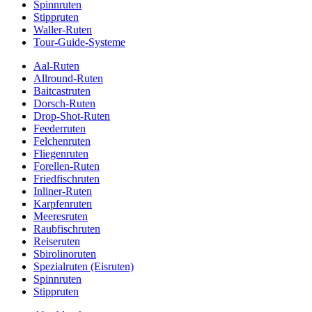
Spinnruten
Stippruten
Waller-Ruten
Tour-Guide-Systeme
Aal-Ruten
Allround-Ruten
Baitcastruten
Dorsch-Ruten
Drop-Shot-Ruten
Feederruten
Felchenruten
Fliegenruten
Forellen-Ruten
Friedfischruten
Inliner-Ruten
Karpfenruten
Meeresruten
Raubfischruten
Reiseruten
Sbirolinoruten
Spezialruten (Eisruten)
Spinnruten
Stippruten