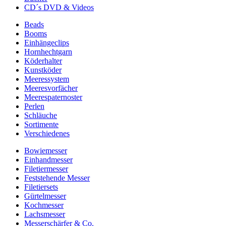
CD´s DVD & Videos
Beads
Booms
Einhängeclips
Hornhechtgarn
Köderhalter
Kunstköder
Meeressystem
Meeresvorfächer
Meerespaternoster
Perlen
Schläuche
Sortimente
Verschiedenes
Bowiemesser
Einhandmesser
Filetiermesser
Feststehende Messer
Filetiersets
Gürtelmesser
Kochmesser
Lachsmesser
Messerschärfer & Co.