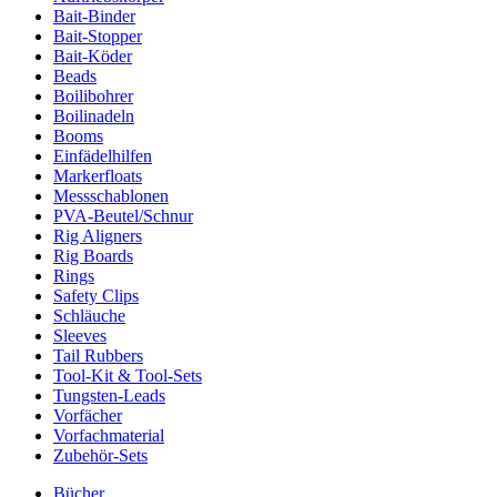
Bait-Binder
Bait-Stopper
Bait-Köder
Beads
Boilibohrer
Boilinadeln
Booms
Einfädelhilfen
Markerfloats
Messschablonen
PVA-Beutel/Schnur
Rig Aligners
Rig Boards
Rings
Safety Clips
Schläuche
Sleeves
Tail Rubbers
Tool-Kit & Tool-Sets
Tungsten-Leads
Vorfächer
Vorfachmaterial
Zubehör-Sets
Bücher