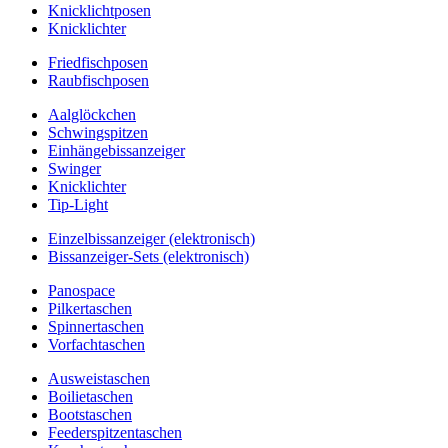
Knicklichtposen
Knicklichter
Friedfischposen
Raubfischposen
Aalglöckchen
Schwingspitzen
Einhängebissanzeiger
Swinger
Knicklichter
Tip-Light
Einzelbissanzeiger (elektronisch)
Bissanzeiger-Sets (elektronisch)
Panospace
Pilkertaschen
Spinnertaschen
Vorfachtaschen
Ausweistaschen
Boilietaschen
Bootstaschen
Feederspitzentaschen