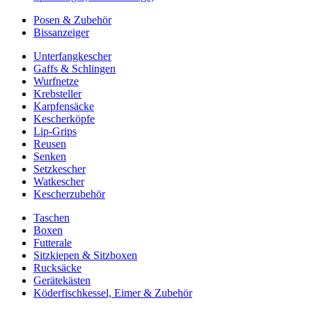
Posen & Zubehör
Bissanzeiger
Unterfangkescher
Gaffs & Schlingen
Wurfnetze
Krebsteller
Karpfensäcke
Kescherköpfe
Lip-Grips
Reusen
Senken
Setzkescher
Watkescher
Kescherzubehör
Taschen
Boxen
Futterale
Sitzkiepen & Sitzboxen
Rucksäcke
Gerätekästen
Köderfischkessel, Eimer & Zubehör