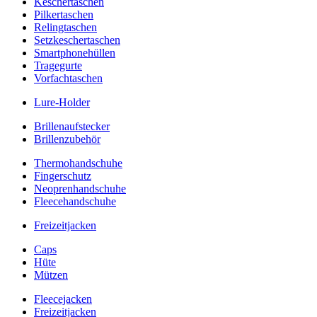
Keschertaschen
Pilkertaschen
Relingtaschen
Setzkeschertaschen
Smartphonehüllen
Tragegurte
Vorfachtaschen
Lure-Holder
Brillenaufstecker
Brillenzubehör
Thermohandschuhe
Fingerschutz
Neoprenhandschuhe
Fleecehandschuhe
Freizeitjacken
Caps
Hüte
Mützen
Fleecejacken
Freizeitjacken