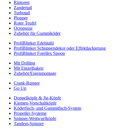
Riptoren
Zandertail
Turbotail
Plopper
Roter Teufel
Octopusse
Zubehör für Gummiköder
ProfiBlinker Edelstahl
ProfiBlinker Schuppendekor oder Effektlackierung
ProfiBlinker Forellex Spoon
Mit Drilling
Mit Einzelhaken
Zubehör/Eigenmontage
Crank-Runner
Go Up
Doppelköpfe & Jig-Köpfe
Kiemen-Vorschaltköpfe
Köderfisch- und Gummifisch-System
Propeller-Systeme
Spinner-Weitwurfköpfe
Tandem-Spinner