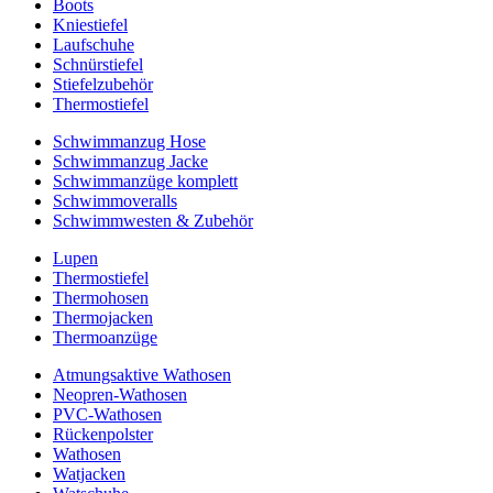
Boots
Kniestiefel
Laufschuhe
Schnürstiefel
Stiefelzubehör
Thermostiefel
Schwimmanzug Hose
Schwimmanzug Jacke
Schwimmanzüge komplett
Schwimmoveralls
Schwimmwesten & Zubehör
Lupen
Thermostiefel
Thermohosen
Thermojacken
Thermoanzüge
Atmungsaktive Wathosen
Neopren-Wathosen
PVC-Wathosen
Rückenpolster
Wathosen
Watjacken