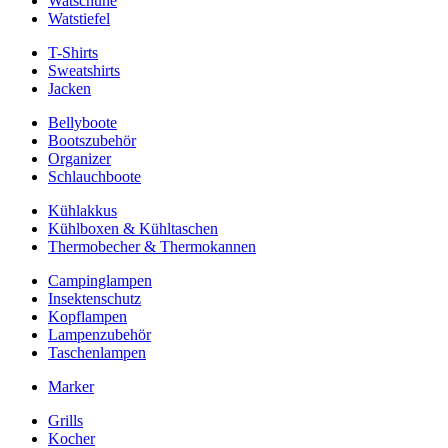
Watschuhe
Watstiefel
T-Shirts
Sweatshirts
Jacken
Bellyboote
Bootszubehör
Organizer
Schlauchboote
Kühlakkus
Kühlboxen & Kühltaschen
Thermobecher & Thermokannen
Campinglampen
Insektenschutz
Kopflampen
Lampenzubehör
Taschenlampen
Marker
Grills
Kocher