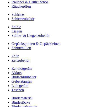
Räucher & Grillzubehör
Räucheröfen
Schirme
Schirmzubehör
Stühle
Liegen
Stühle- & Liegenzubehör
Gepäckspinnen & Gepäckleinen
Schutzhüllen
Zelte
Zeltzubehör
Echolotgeräte
Akkus
Bildschirmhalter
Geberstangen
Ladegeräte
Taschen
Bindematerial
Bindestöcke
Bindewerkzeuge