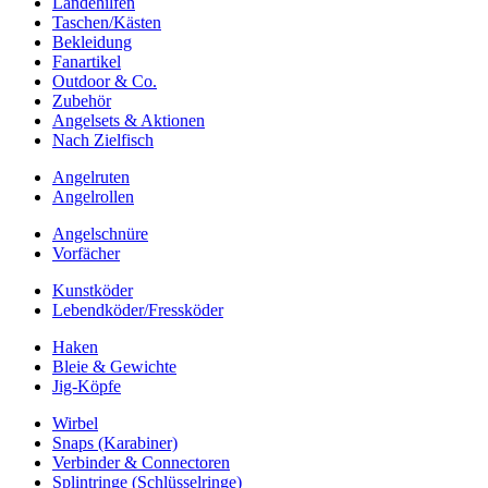
Landehilfen
Taschen/Kästen
Bekleidung
Fanartikel
Outdoor & Co.
Zubehör
Angelsets & Aktionen
Nach Zielfisch
Angelruten
Angelrollen
Angelschnüre
Vorfächer
Kunstköder
Lebendköder/Fressköder
Haken
Bleie & Gewichte
Jig-Köpfe
Wirbel
Snaps (Karabiner)
Verbinder & Connectoren
Splintringe (Schlüsselringe)