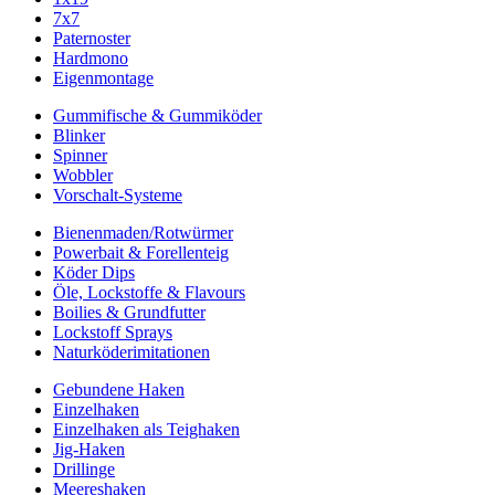
7x7
Paternoster
Hardmono
Eigenmontage
Gummifische & Gummiköder
Blinker
Spinner
Wobbler
Vorschalt-Systeme
Bienenmaden/Rotwürmer
Powerbait & Forellenteig
Köder Dips
Öle, Lockstoffe & Flavours
Boilies & Grundfutter
Lockstoff Sprays
Naturköderimitationen
Gebundene Haken
Einzelhaken
Einzelhaken als Teighaken
Jig-Haken
Drillinge
Meereshaken