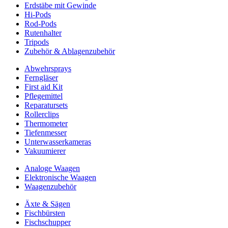
Erdstäbe mit Gewinde
Hi-Pods
Rod-Pods
Rutenhalter
Tripods
Zubehör & Ablagenzubehör
Abwehrsprays
Ferngläser
First aid Kit
Pflegemittel
Reparatursets
Rollerclips
Thermometer
Tiefenmesser
Unterwasserkameras
Vakuumierer
Analoge Waagen
Elektronische Waagen
Waagenzubehör
Äxte & Sägen
Fischbürsten
Fischschupper