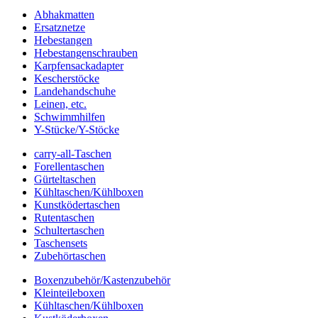
Abhakmatten
Ersatznetze
Hebestangen
Hebestangenschrauben
Karpfensackadapter
Kescherstöcke
Landehandschuhe
Leinen, etc.
Schwimmhilfen
Y-Stücke/Y-Stöcke
carry-all-Taschen
Forellentaschen
Gürteltaschen
Kühltaschen/Kühlboxen
Kunstködertaschen
Rutentaschen
Schultertaschen
Taschensets
Zubehörtaschen
Boxenzubehör/Kastenzubehör
Kleinteileboxen
Kühltaschen/Kühlboxen