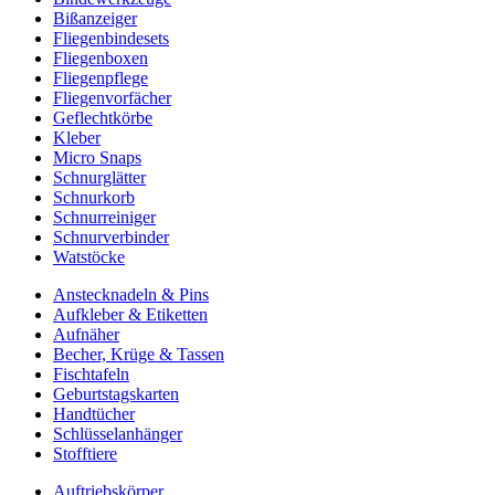
Bißanzeiger
Fliegenbindesets
Fliegenboxen
Fliegenpflege
Fliegenvorfächer
Geflechtkörbe
Kleber
Micro Snaps
Schnurglätter
Schnurkorb
Schnurreiniger
Schnurverbinder
Watstöcke
Anstecknadeln & Pins
Aufkleber & Etiketten
Aufnäher
Becher, Krüge & Tassen
Fischtafeln
Geburtstagskarten
Handtücher
Schlüsselanhänger
Stofftiere
Auftriebskörper