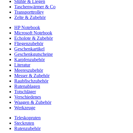
Stühle & Liegen
Taschenwärmer & Co
Transporttrolley
Zelte & Zubehör
HP Notebook
Microsoft Notebook
Echolote & Zubehör
Fliegenzubehör
Geschenkartikel
Geschenkgutscheine
Karpfenzubehör
Literatur
Meereszubehör
Messer & Zubehör
Raubfischzubehör
Rutenablagen
Totschläger
Verschiedenes
Waagen & Zubehör
Werkzeuge
Teleskopruten
Steckruten
Rutenzubehör