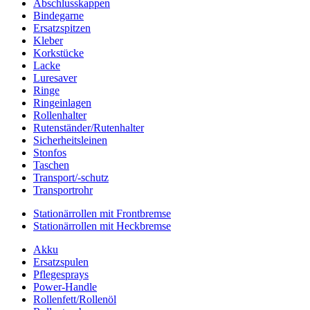
Abschlusskappen
Bindegarne
Ersatzspitzen
Kleber
Korkstücke
Lacke
Luresaver
Ringe
Ringeinlagen
Rollenhalter
Rutenständer/Rutenhalter
Sicherheitsleinen
Stonfos
Taschen
Transport/-schutz
Transportrohr
Stationärrollen mit Frontbremse
Stationärrollen mit Heckbremse
Akku
Ersatzspulen
Pflegesprays
Power-Handle
Rollenfett/Rollenöl