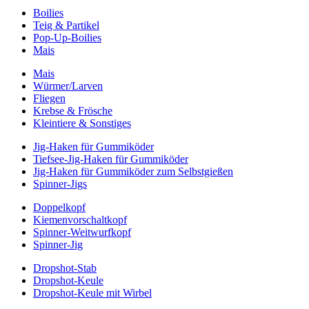
Boilies
Teig & Partikel
Pop-Up-Boilies
Mais
Mais
Würmer/Larven
Fliegen
Krebse & Frösche
Kleintiere & Sonstiges
Jig-Haken für Gummiköder
Tiefsee-Jig-Haken für Gummiköder
Jig-Haken für Gummiköder zum Selbstgießen
Spinner-Jigs
Doppelkopf
Kiemenvorschaltkopf
Spinner-Weitwurfkopf
Spinner-Jig
Dropshot-Stab
Dropshot-Keule
Dropshot-Keule mit Wirbel