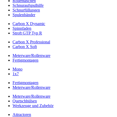
Rollentaschen
Schnuraufspulhilfe
Schnurfüllungen
Spulenbänder
Carbon X Dynamic
Spinnfaden
Stroft GTP Typ R
Carbon X Professional
Carbon X Soft
Meterware/Rollenware
Fertigmontagen
Mono
1x7
Fertigmontagen
Meterware/Rollenware
Meterware/Rollenware
Quetschhülsen
Werkzeuge und Zubehör
Attractoren