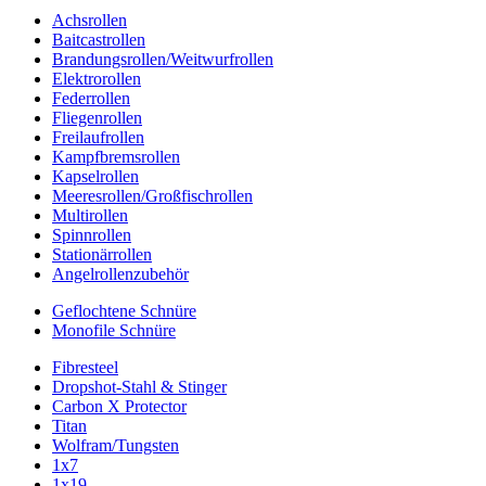
Achsrollen
Baitcastrollen
Brandungsrollen/Weitwurfrollen
Elektrorollen
Federrollen
Fliegenrollen
Freilaufrollen
Kampfbremsrollen
Kapselrollen
Meeresrollen/Großfischrollen
Multirollen
Spinnrollen
Stationärrollen
Angelrollenzubehör
Geflochtene Schnüre
Monofile Schnüre
Fibresteel
Dropshot-Stahl & Stinger
Carbon X Protector
Titan
Wolfram/Tungsten
1x7
1x19