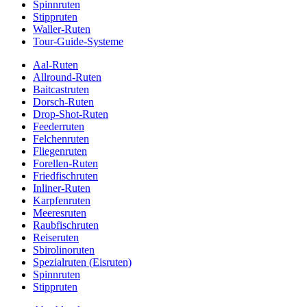
Spinnruten
Stippruten
Waller-Ruten
Tour-Guide-Systeme
Aal-Ruten
Allround-Ruten
Baitcastruten
Dorsch-Ruten
Drop-Shot-Ruten
Feederruten
Felchenruten
Fliegenruten
Forellen-Ruten
Friedfischruten
Inliner-Ruten
Karpfenruten
Meeresruten
Raubfischruten
Reiseruten
Sbirolinoruten
Spezialruten (Eisruten)
Spinnruten
Stippruten