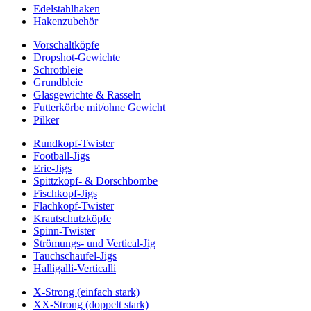
Edelstahlhaken
Hakenzubehör
Vorschaltköpfe
Dropshot-Gewichte
Schrotbleie
Grundbleie
Glasgewichte & Rasseln
Futterkörbe mit/ohne Gewicht
Pilker
Rundkopf-Twister
Football-Jigs
Erie-Jigs
Spittzkopf- & Dorschbombe
Fischkopf-Jigs
Flachkopf-Twister
Krautschutzköpfe
Spinn-Twister
Strömungs- und Vertical-Jig
Tauchschaufel-Jigs
Halligalli-Verticalli
X-Strong (einfach stark)
XX-Strong (doppelt stark)