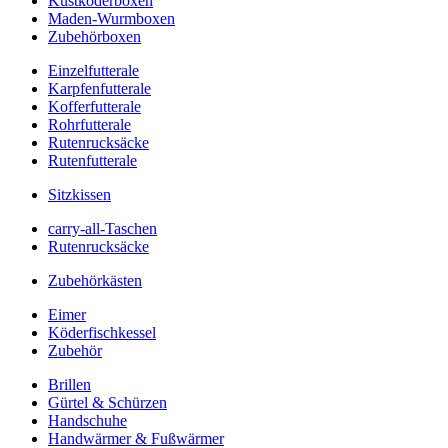
Kustköderboxen
Maden-Wurmboxen
Zubehörboxen
Einzelfutterale
Karpfenfutterale
Kofferfutterale
Rohrfutterale
Rutenrucksäcke
Rutenfutterale
Sitzkissen
carry-all-Taschen
Rutenrucksäcke
Zubehörkästen
Eimer
Köderfischkessel
Zubehör
Brillen
Gürtel & Schürzen
Handschuhe
Handwärmer & Fußwärmer