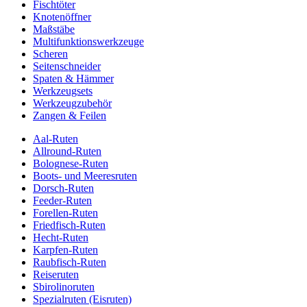
Fischtöter
Knotenöffner
Maßstäbe
Multifunktionswerkzeuge
Scheren
Seitenschneider
Spaten & Hämmer
Werkzeugsets
Werkzeugzubehör
Zangen & Feilen
Aal-Ruten
Allround-Ruten
Bolognese-Ruten
Boots- und Meeresruten
Dorsch-Ruten
Feeder-Ruten
Forellen-Ruten
Friedfisch-Ruten
Hecht-Ruten
Karpfen-Ruten
Raubfisch-Ruten
Reiseruten
Sbirolinoruten
Spezialruten (Eisruten)