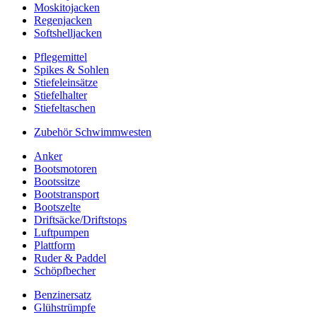
Moskitojacken
Regenjacken
Softshelljacken
Pflegemittel
Spikes & Sohlen
Stiefeleinsätze
Stiefelhalter
Stiefeltaschen
Zubehör Schwimmwesten
Anker
Bootsmotoren
Bootssitze
Bootstransport
Bootszelte
Driftsäcke/Driftstops
Luftpumpen
Plattform
Ruder & Paddel
Schöpfbecher
Benzinersatz
Glühstrümpfe