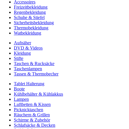
Accessoires
Freizeitbekleidung
Regenbekleidung
Schuhe & Stiefel
Sicherheitsbekleidung
Thermobekleidung
Watbekleidung
Aufnäher
DVD & Videos
Kleidung
Stifte
Taschen & Rucksäcke
Taschenlampen
Tassen & Thermobecher
Tablet Halterung
Boote
Kühlbehälter & Kühlakkus
Lampen
Luftbetten & Kissen
Picknicktaschen
Räuchern & Grillen
Schirme & Zubehör
Schlafsäcke & Decken