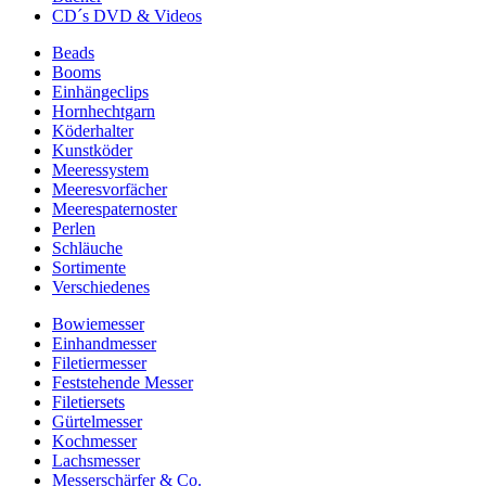
CD´s DVD & Videos
Beads
Booms
Einhängeclips
Hornhechtgarn
Köderhalter
Kunstköder
Meeressystem
Meeresvorfächer
Meerespaternoster
Perlen
Schläuche
Sortimente
Verschiedenes
Bowiemesser
Einhandmesser
Filetiermesser
Feststehende Messer
Filetiersets
Gürtelmesser
Kochmesser
Lachsmesser
Messerschärfer & Co.