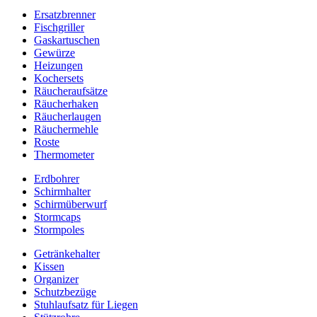
Ersatzbrenner
Fischgriller
Gaskartuschen
Gewürze
Heizungen
Kochersets
Räucheraufsätze
Räucherhaken
Räucherlaugen
Räuchermehle
Roste
Thermometer
Erdbohrer
Schirmhalter
Schirmüberwurf
Stormcaps
Stormpoles
Getränkehalter
Kissen
Organizer
Schutzbezüge
Stuhlaufsatz für Liegen