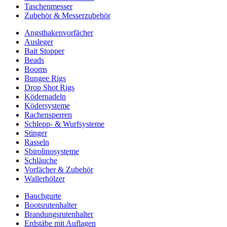
Taschenmesser
Zubehör & Messerzubehör
Angsthakenvorfächer
Ausleger
Bait Stopper
Beads
Booms
Bungee Rigs
Drop Shot Rigs
Ködernadeln
Ködersysteme
Rachensperren
Schlepp- & Wurfsysteme
Stinger
Rasseln
Sbirolinosysteme
Schläuche
Vorfächer & Zubehör
Wallerhölzer
Bauchgurte
Bootsrutenhalter
Brandungsrutenhalter
Erdstäbe mit Auflagen