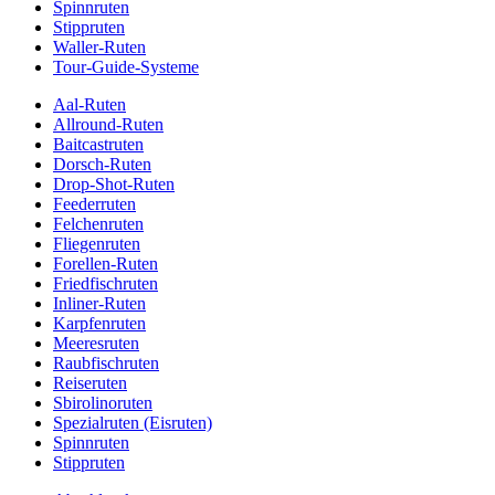
Spinnruten
Stippruten
Waller-Ruten
Tour-Guide-Systeme
Aal-Ruten
Allround-Ruten
Baitcastruten
Dorsch-Ruten
Drop-Shot-Ruten
Feederruten
Felchenruten
Fliegenruten
Forellen-Ruten
Friedfischruten
Inliner-Ruten
Karpfenruten
Meeresruten
Raubfischruten
Reiseruten
Sbirolinoruten
Spezialruten (Eisruten)
Spinnruten
Stippruten