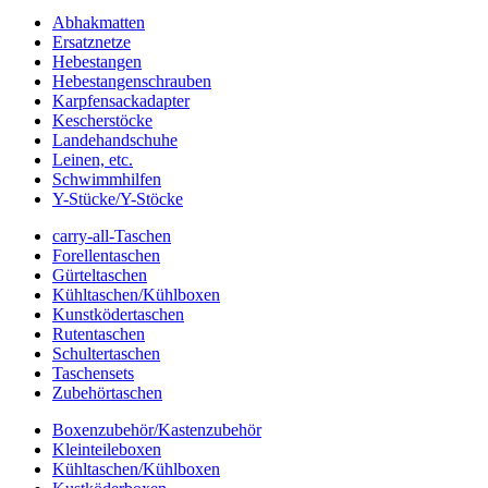
Abhakmatten
Ersatznetze
Hebestangen
Hebestangenschrauben
Karpfensackadapter
Kescherstöcke
Landehandschuhe
Leinen, etc.
Schwimmhilfen
Y-Stücke/Y-Stöcke
carry-all-Taschen
Forellentaschen
Gürteltaschen
Kühltaschen/Kühlboxen
Kunstködertaschen
Rutentaschen
Schultertaschen
Taschensets
Zubehörtaschen
Boxenzubehör/Kastenzubehör
Kleinteileboxen
Kühltaschen/Kühlboxen