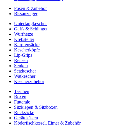
Posen & Zubehör
Bissanzeiger
Unterfangkescher
Gaffs & Schlingen
Wurfnetze
Krebsteller
Karpfensäcke
Kescherköpfe
Lip-Grips
Reusen
Senken
Setzkescher
Watkescher
Kescherzubehör
Taschen
Boxen
Futterale
Sitzkiepen & Sitzboxen
Rucksäcke
Gerätekästen
Köderfischkessel, Eimer & Zubehör