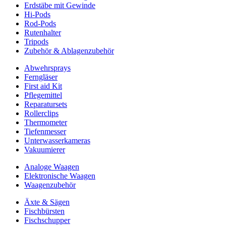
Erdstäbe mit Gewinde
Hi-Pods
Rod-Pods
Rutenhalter
Tripods
Zubehör & Ablagenzubehör
Abwehrsprays
Ferngläser
First aid Kit
Pflegemittel
Reparatursets
Rollerclips
Thermometer
Tiefenmesser
Unterwasserkameras
Vakuumierer
Analoge Waagen
Elektronische Waagen
Waagenzubehör
Äxte & Sägen
Fischbürsten
Fischschupper