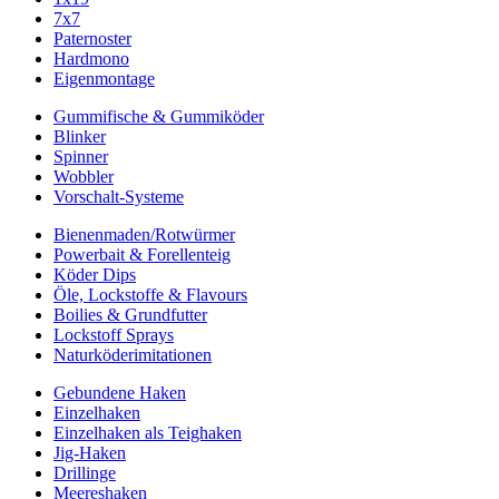
7x7
Paternoster
Hardmono
Eigenmontage
Gummifische & Gummiköder
Blinker
Spinner
Wobbler
Vorschalt-Systeme
Bienenmaden/Rotwürmer
Powerbait & Forellenteig
Köder Dips
Öle, Lockstoffe & Flavours
Boilies & Grundfutter
Lockstoff Sprays
Naturköderimitationen
Gebundene Haken
Einzelhaken
Einzelhaken als Teighaken
Jig-Haken
Drillinge
Meereshaken