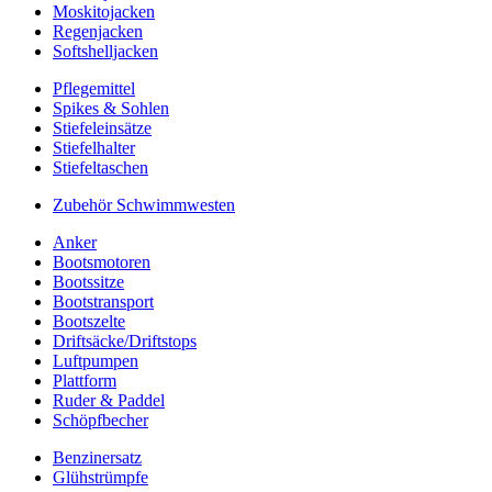
Moskitojacken
Regenjacken
Softshelljacken
Pflegemittel
Spikes & Sohlen
Stiefeleinsätze
Stiefelhalter
Stiefeltaschen
Zubehör Schwimmwesten
Anker
Bootsmotoren
Bootssitze
Bootstransport
Bootszelte
Driftsäcke/Driftstops
Luftpumpen
Plattform
Ruder & Paddel
Schöpfbecher
Benzinersatz
Glühstrümpfe