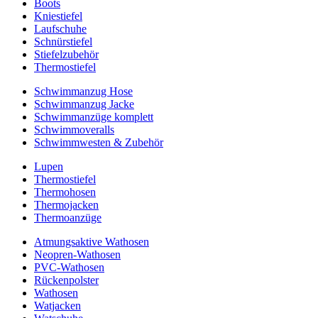
Boots
Kniestiefel
Laufschuhe
Schnürstiefel
Stiefelzubehör
Thermostiefel
Schwimmanzug Hose
Schwimmanzug Jacke
Schwimmanzüge komplett
Schwimmoveralls
Schwimmwesten & Zubehör
Lupen
Thermostiefel
Thermohosen
Thermojacken
Thermoanzüge
Atmungsaktive Wathosen
Neopren-Wathosen
PVC-Wathosen
Rückenpolster
Wathosen
Watjacken