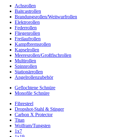
Achsrollen
Baitcastrollen
Brandungsrollen/Weitwurfrollen
Elektrorollen
Federrollen
Fliegenrollen
Freilaufrollen
Kampfbremsrollen
Kapselrollen
Meeresrollen/Großfischrollen
Multirollen
Spinnrollen
Stationärrollen
Angelrollenzubehör
Geflochtene Schnüre
Monofile Schnüre
Fibresteel
Dropshot-Stahl & Stinger
Carbon X Protector
Titan
Wolfram/Tungsten
1x7
1x19