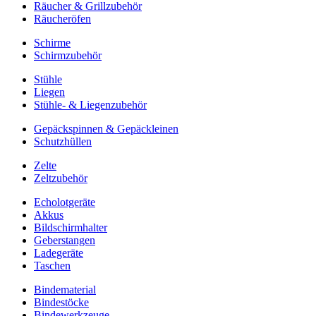
Räucher & Grillzubehör
Räucheröfen
Schirme
Schirmzubehör
Stühle
Liegen
Stühle- & Liegenzubehör
Gepäckspinnen & Gepäckleinen
Schutzhüllen
Zelte
Zeltzubehör
Echolotgeräte
Akkus
Bildschirmhalter
Geberstangen
Ladegeräte
Taschen
Bindematerial
Bindestöcke
Bindewerkzeuge