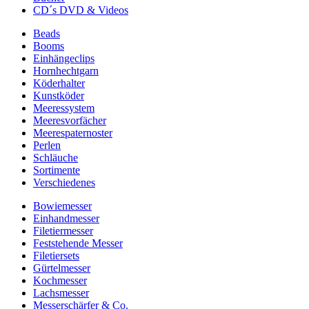
CD´s DVD & Videos
Beads
Booms
Einhängeclips
Hornhechtgarn
Köderhalter
Kunstköder
Meeressystem
Meeresvorfächer
Meerespaternoster
Perlen
Schläuche
Sortimente
Verschiedenes
Bowiemesser
Einhandmesser
Filetiermesser
Feststehende Messer
Filetiersets
Gürtelmesser
Kochmesser
Lachsmesser
Messerschärfer & Co.