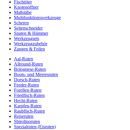
Fischtöter
Knotenöffner
Maßstäbe
Multifunktionswerkzeuge
Scheren
Seitenschneider
Spaten & Hämmer
Werkzeugsets
Werkzeugzubehör
Zangen & Feilen
Aal-Ruten
Allround-Ruten
Bolognese-Ruten
Boots- und Meeresruten
Dorsch-Ruten
Feeder-Ruten
Forellen-Ruten
Friedfisch-Ruten
Hecht-Ruten
Karpfen-Ruten
Raubfisch-Ruten
Reiseruten
Sbirolinoruten
Spezialruten (Eisruten)