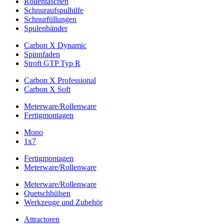
Rollentaschen
Schnuraufspulhilfe
Schnurfüllungen
Spulenbänder
Carbon X Dynamic
Spinnfaden
Stroft GTP Typ R
Carbon X Professional
Carbon X Soft
Meterware/Rollenware
Fertigmontagen
Mono
1x7
Fertigmontagen
Meterware/Rollenware
Meterware/Rollenware
Quetschhülsen
Werkzeuge und Zubehör
Attractoren