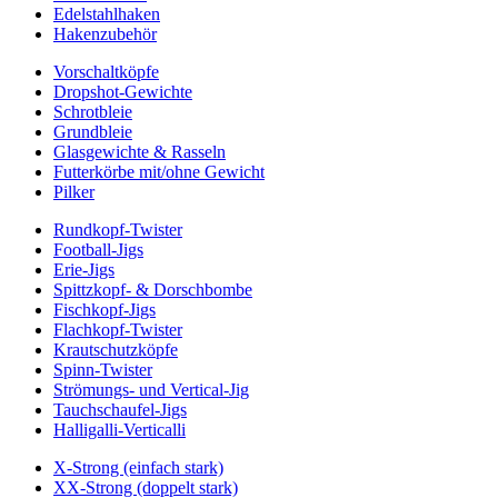
Edelstahlhaken
Hakenzubehör
Vorschaltköpfe
Dropshot-Gewichte
Schrotbleie
Grundbleie
Glasgewichte & Rasseln
Futterkörbe mit/ohne Gewicht
Pilker
Rundkopf-Twister
Football-Jigs
Erie-Jigs
Spittzkopf- & Dorschbombe
Fischkopf-Jigs
Flachkopf-Twister
Krautschutzköpfe
Spinn-Twister
Strömungs- und Vertical-Jig
Tauchschaufel-Jigs
Halligalli-Verticalli
X-Strong (einfach stark)
XX-Strong (doppelt stark)