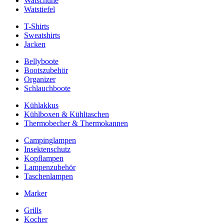
Watschuhe
Watstiefel
T-Shirts
Sweatshirts
Jacken
Bellyboote
Bootszubehör
Organizer
Schlauchboote
Kühlakkus
Kühlboxen & Kühltaschen
Thermobecher & Thermokannen
Campinglampen
Insektenschutz
Kopflampen
Lampenzubehör
Taschenlampen
Marker
Grills
Kocher