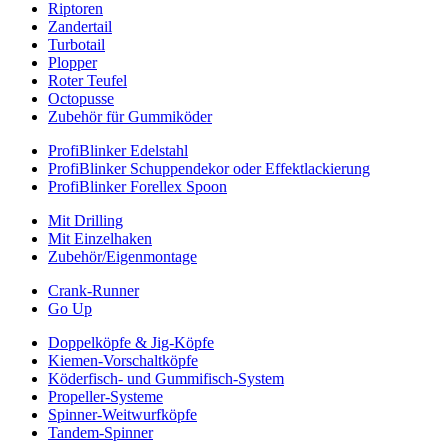
Riptoren
Zandertail
Turbotail
Plopper
Roter Teufel
Octopusse
Zubehör für Gummiköder
ProfiBlinker Edelstahl
ProfiBlinker Schuppendekor oder Effektlackierung
ProfiBlinker Forellex Spoon
Mit Drilling
Mit Einzelhaken
Zubehör/Eigenmontage
Crank-Runner
Go Up
Doppelköpfe & Jig-Köpfe
Kiemen-Vorschaltköpfe
Köderfisch- und Gummifisch-System
Propeller-Systeme
Spinner-Weitwurfköpfe
Tandem-Spinner