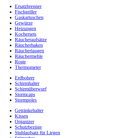
Ersatzbrenner
Fischgriller
Gaskartuschen
Gewürze
Heizungen
Kochersets
Räucheraufsätze
Räucherhaken
Räucherlaugen
Räuchermehle
Roste
Thermometer
Erdbohrer
Schirmhalter
Schirmüberwurf
Stormcaps
Stormpoles
Getränkehalter
Kissen
Organizer
Schutzbezüge
Stuhlaufsatz für Liegen