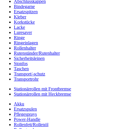
Abschlusskappen
Bindegarne
Ersatzspitzen
Kleber
Korkstücke
Lacke
Luresaver
Ringe
Ringeinlagen
Rollenhalter
Rutenständer/Rutenhalter
Sicherheitsleinen
Stonfos
Taschen
Transport/-schutz
Transportrohr
Stationärrollen mit Frontbremse
Stationärrollen mit Heckbremse
Akku
Ersatzspulen
Pflegesprays
Power-Handle
Rollenfett/Rollenöl