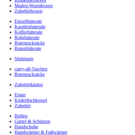
Kustköderboxen
Maden-Wurmboxen
Zubehörboxen
Einzelfutterale
Karpfenfutterale
Kofferfutterale
Rohrfutterale
Rutenrucksäcke
Rutenfutterale
Sitzkissen
carry-all-Taschen
Rutenrucksäcke
Zubehörkästen
Eimer
Köderfischkessel
Zubehör
Brillen
Gürtel & Schürzen
Handschuhe
Handwärmer & Fußwärmer