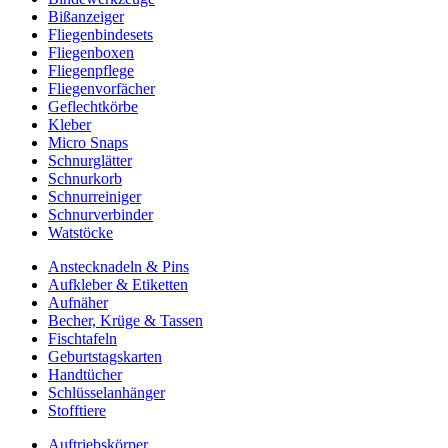
Bißanzeiger
Fliegenbindesets
Fliegenboxen
Fliegenpflege
Fliegenvorfächer
Geflechtkörbe
Kleber
Micro Snaps
Schnurglätter
Schnurkorb
Schnurreiniger
Schnurverbinder
Watstöcke
Anstecknadeln & Pins
Aufkleber & Etiketten
Aufnäher
Becher, Krüge & Tassen
Fischtafeln
Geburtstagskarten
Handtücher
Schlüsselanhänger
Stofftiere
Auftriebskörper