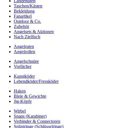
Landehilfen
Taschen/Kästen
Bekleidung
Fanartikel
Outdoor & Co.
Zubehör
Angelsets & Aktionen
Nach Zielfisch
Angelruten
Angelrollen
Angelschnüre
Vorfächer
Kunstköder
Lebendköder/Fressköder
Haken
Bleie & Gewichte
Jig-Köpfe
Wirbel
Snaps (Karabiner)
Verbinder & Connectoren
Splintringe (Schlüsselringe)