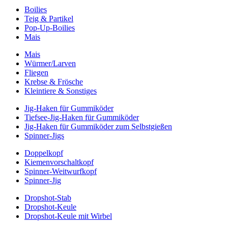
Boilies
Teig & Partikel
Pop-Up-Boilies
Mais
Mais
Würmer/Larven
Fliegen
Krebse & Frösche
Kleintiere & Sonstiges
Jig-Haken für Gummiköder
Tiefsee-Jig-Haken für Gummiköder
Jig-Haken für Gummiköder zum Selbstgießen
Spinner-Jigs
Doppelkopf
Kiemenvorschaltkopf
Spinner-Weitwurfkopf
Spinner-Jig
Dropshot-Stab
Dropshot-Keule
Dropshot-Keule mit Wirbel