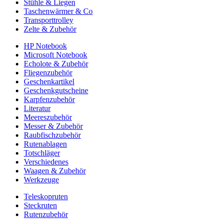
Stühle & Liegen
Taschenwärmer & Co
Transporttrolley
Zelte & Zubehör
HP Notebook
Microsoft Notebook
Echolote & Zubehör
Fliegenzubehör
Geschenkartikel
Geschenkgutscheine
Karpfenzubehör
Literatur
Meereszubehör
Messer & Zubehör
Raubfischzubehör
Rutenablagen
Totschläger
Verschiedenes
Waagen & Zubehör
Werkzeuge
Teleskopruten
Steckruten
Rutenzubehör