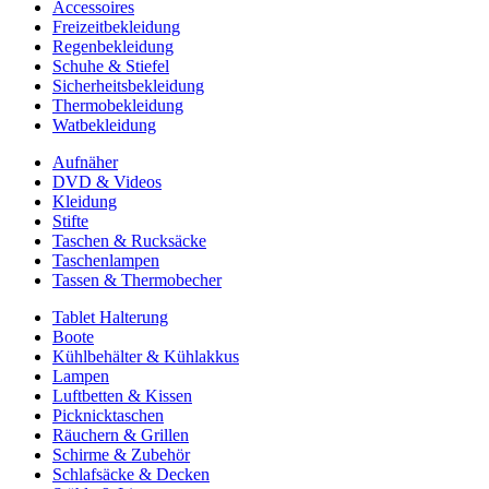
Accessoires
Freizeitbekleidung
Regenbekleidung
Schuhe & Stiefel
Sicherheitsbekleidung
Thermobekleidung
Watbekleidung
Aufnäher
DVD & Videos
Kleidung
Stifte
Taschen & Rucksäcke
Taschenlampen
Tassen & Thermobecher
Tablet Halterung
Boote
Kühlbehälter & Kühlakkus
Lampen
Luftbetten & Kissen
Picknicktaschen
Räuchern & Grillen
Schirme & Zubehör
Schlafsäcke & Decken