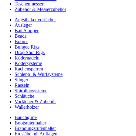
Taschenmesser
Zubehör & Messerzubehör
Angsthakenvorfächer
Ausleger
Bait Stopper
Beads
Booms
Bungee Rigs
Drop Shot Rigs
Ködernadeln
Ködersysteme
Rachensperren
Schlepp- & Wurfsysteme
Stinger
Rasseln
Sbirolinosysteme
Schläuche
Vorfächer & Zubehör
Wallerhölzer
Bauchgurte
Bootsrutenhalter
Brandungsrutenhalter
Erdstäbe mit Auflagen