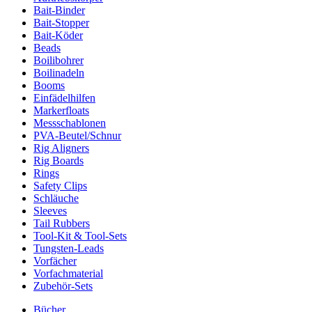
Bait-Binder
Bait-Stopper
Bait-Köder
Beads
Boilibohrer
Boilinadeln
Booms
Einfädelhilfen
Markerfloats
Messschablonen
PVA-Beutel/Schnur
Rig Aligners
Rig Boards
Rings
Safety Clips
Schläuche
Sleeves
Tail Rubbers
Tool-Kit & Tool-Sets
Tungsten-Leads
Vorfächer
Vorfachmaterial
Zubehör-Sets
Bücher