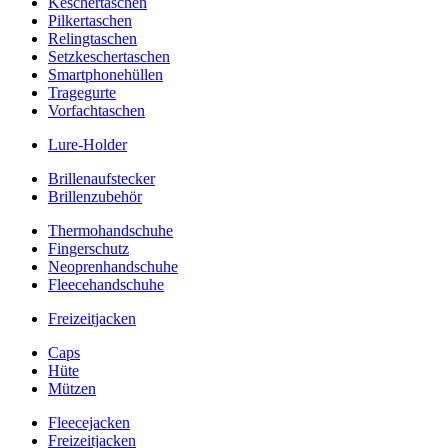
Keschertaschen
Pilkertaschen
Relingtaschen
Setzkeschertaschen
Smartphonehüllen
Tragegurte
Vorfachtaschen
Lure-Holder
Brillenaufstecker
Brillenzubehör
Thermohandschuhe
Fingerschutz
Neoprenhandschuhe
Fleecehandschuhe
Freizeitjacken
Caps
Hüte
Mützen
Fleecejacken
Freizeitjacken