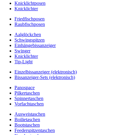
Knicklichtposen
Knicklichter
Friedfischposen
Raubfischposen
Aalglöckchen
Schwingspitzen
Einhängebissanzeiger
Swinger
Knicklichter
Tip-Light
Einzelbissanzeiger (elektronisch)
Bissanzeiger-Sets (elektronisch)
Panospace
Pilkertaschen
Spinnertaschen
Vorfachtaschen
Ausweistaschen
Boilietaschen
Bootstaschen
Feederspitzentaschen