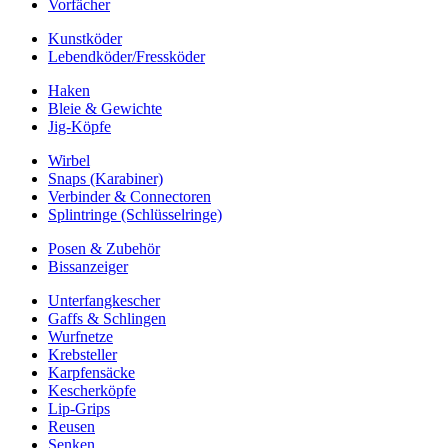
Vorfächer
Kunstköder
Lebendköder/Fressköder
Haken
Bleie & Gewichte
Jig-Köpfe
Wirbel
Snaps (Karabiner)
Verbinder & Connectoren
Splintringe (Schlüsselringe)
Posen & Zubehör
Bissanzeiger
Unterfangkescher
Gaffs & Schlingen
Wurfnetze
Krebsteller
Karpfensäcke
Kescherköpfe
Lip-Grips
Reusen
Senken