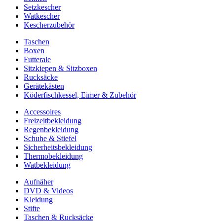
Setzkescher
Watkescher
Kescherzubehör
Taschen
Boxen
Futterale
Sitzkiepen & Sitzboxen
Rucksäcke
Gerätekästen
Köderfischkessel, Eimer & Zubehör
Accessoires
Freizeitbekleidung
Regenbekleidung
Schuhe & Stiefel
Sicherheitsbekleidung
Thermobekleidung
Watbekleidung
Aufnäher
DVD & Videos
Kleidung
Stifte
Taschen & Rucksäcke