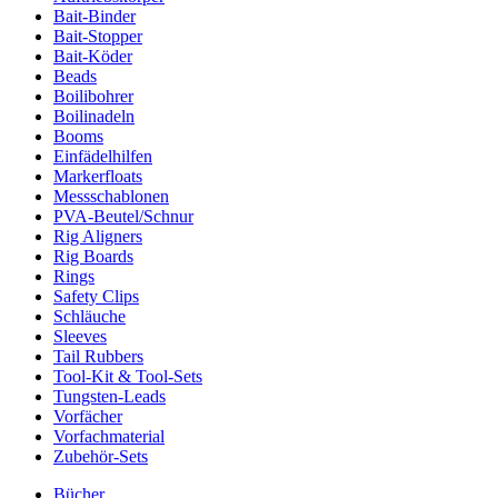
Bait-Binder
Bait-Stopper
Bait-Köder
Beads
Boilibohrer
Boilinadeln
Booms
Einfädelhilfen
Markerfloats
Messschablonen
PVA-Beutel/Schnur
Rig Aligners
Rig Boards
Rings
Safety Clips
Schläuche
Sleeves
Tail Rubbers
Tool-Kit & Tool-Sets
Tungsten-Leads
Vorfächer
Vorfachmaterial
Zubehör-Sets
Bücher