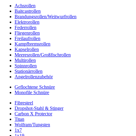
Achsrollen
Baitcastrollen
Brandungsrollen/Weitwurfrollen
Elektrorollen
Federrollen
Fliegenrollen
Freilaufrollen
Kampfbremsrollen
Kapselrollen
Meeresrollen/Großfischrollen
Multirollen
Spinnrollen
Stationärrollen
Angelrollenzubehör
Geflochtene Schnüre
Monofile Schnüre
Fibresteel
Dropshot-Stahl & Stinger
Carbon X Protector
Titan
Wolfram/Tungsten
1x7
1x19