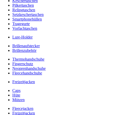
Keschertaschen
Pilkertaschen
Relingtaschen
Setzkeschertaschen
Smartphonehüllen
Tragegurte
Vorfachtaschen
Lure-Holder
Brillenaufstecker
Brillenzubehör
Thermohandschuhe
Fingerschutz
Neoprenhandschuhe
Fleecehandschuhe
Freizeitjacken
Caps
Hüte
Mützen
Fleecejacken
Freizeitjacken