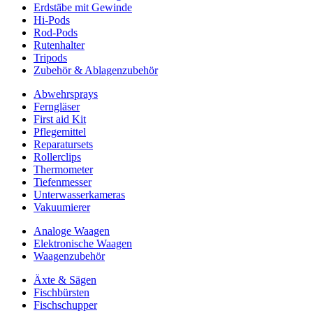
Erdstäbe mit Gewinde
Hi-Pods
Rod-Pods
Rutenhalter
Tripods
Zubehör & Ablagenzubehör
Abwehrsprays
Ferngläser
First aid Kit
Pflegemittel
Reparatursets
Rollerclips
Thermometer
Tiefenmesser
Unterwasserkameras
Vakuumierer
Analoge Waagen
Elektronische Waagen
Waagenzubehör
Äxte & Sägen
Fischbürsten
Fischschupper