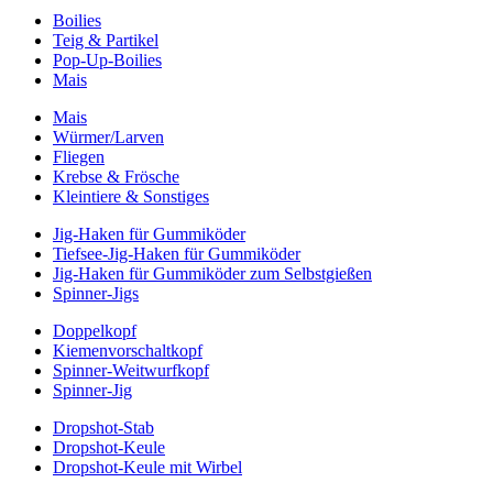
Boilies
Teig & Partikel
Pop-Up-Boilies
Mais
Mais
Würmer/Larven
Fliegen
Krebse & Frösche
Kleintiere & Sonstiges
Jig-Haken für Gummiköder
Tiefsee-Jig-Haken für Gummiköder
Jig-Haken für Gummiköder zum Selbstgießen
Spinner-Jigs
Doppelkopf
Kiemenvorschaltkopf
Spinner-Weitwurfkopf
Spinner-Jig
Dropshot-Stab
Dropshot-Keule
Dropshot-Keule mit Wirbel