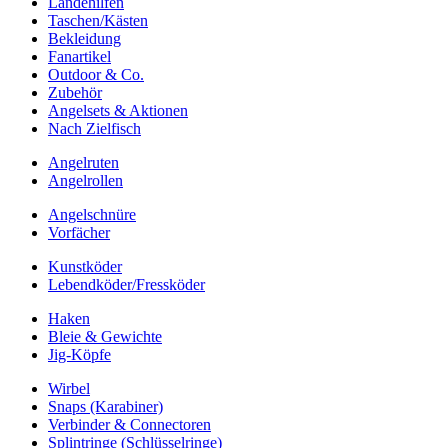
Landehilfen
Taschen/Kästen
Bekleidung
Fanartikel
Outdoor & Co.
Zubehör
Angelsets & Aktionen
Nach Zielfisch
Angelruten
Angelrollen
Angelschnüre
Vorfächer
Kunstköder
Lebendköder/Fressköder
Haken
Bleie & Gewichte
Jig-Köpfe
Wirbel
Snaps (Karabiner)
Verbinder & Connectoren
Splintringe (Schlüsselringe)