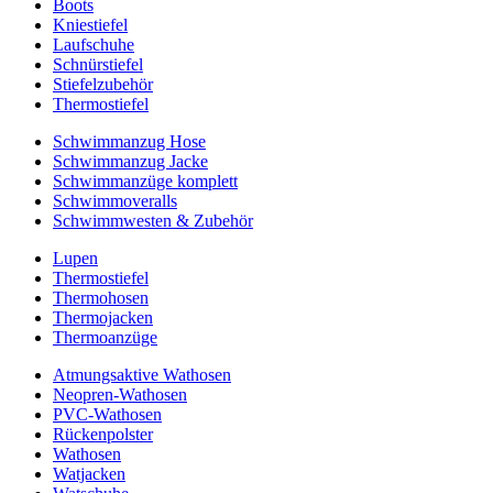
Boots
Kniestiefel
Laufschuhe
Schnürstiefel
Stiefelzubehör
Thermostiefel
Schwimmanzug Hose
Schwimmanzug Jacke
Schwimmanzüge komplett
Schwimmoveralls
Schwimmwesten & Zubehör
Lupen
Thermostiefel
Thermohosen
Thermojacken
Thermoanzüge
Atmungsaktive Wathosen
Neopren-Wathosen
PVC-Wathosen
Rückenpolster
Wathosen
Watjacken