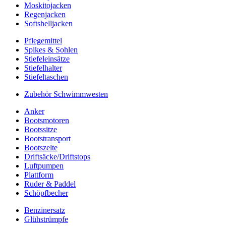
Moskitojacken
Regenjacken
Softshelljacken
Pflegemittel
Spikes & Sohlen
Stiefeleinsätze
Stiefelhalter
Stiefeltaschen
Zubehör Schwimmwesten
Anker
Bootsmotoren
Bootssitze
Bootstransport
Bootszelte
Driftsäcke/Driftstops
Luftpumpen
Plattform
Ruder & Paddel
Schöpfbecher
Benzinersatz
Glühstrümpfe