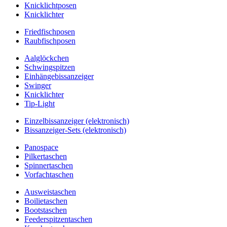
Knicklichtposen
Knicklichter
Friedfischposen
Raubfischposen
Aalglöckchen
Schwingspitzen
Einhängebissanzeiger
Swinger
Knicklichter
Tip-Light
Einzelbissanzeiger (elektronisch)
Bissanzeiger-Sets (elektronisch)
Panospace
Pilkertaschen
Spinnertaschen
Vorfachtaschen
Ausweistaschen
Boilietaschen
Bootstaschen
Feederspitzentaschen