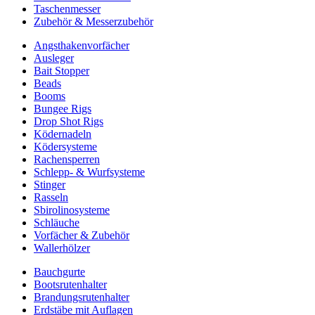
Taschenmesser
Zubehör & Messerzubehör
Angsthakenvorfächer
Ausleger
Bait Stopper
Beads
Booms
Bungee Rigs
Drop Shot Rigs
Ködernadeln
Ködersysteme
Rachensperren
Schlepp- & Wurfsysteme
Stinger
Rasseln
Sbirolinosysteme
Schläuche
Vorfächer & Zubehör
Wallerhölzer
Bauchgurte
Bootsrutenhalter
Brandungsrutenhalter
Erdstäbe mit Auflagen