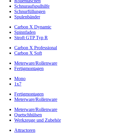
Rollentaschen
Schnuraufspulhilfe
Schnurfüllungen
Spulenbänder
Carbon X Dynamic
Spinnfaden
Stroft GTP Typ R
Carbon X Professional
Carbon X Soft
Meterware/Rollenware
Fertigmontagen
Mono
1x7
Fertigmontagen
Meterware/Rollenware
Meterware/Rollenware
Quetschhülsen
Werkzeuge und Zubehör
Attractoren