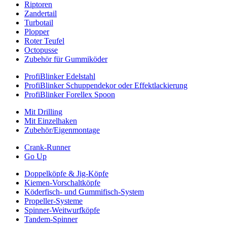
Riptoren
Zandertail
Turbotail
Plopper
Roter Teufel
Octopusse
Zubehör für Gummiköder
ProfiBlinker Edelstahl
ProfiBlinker Schuppendekor oder Effektlackierung
ProfiBlinker Forellex Spoon
Mit Drilling
Mit Einzelhaken
Zubehör/Eigenmontage
Crank-Runner
Go Up
Doppelköpfe & Jig-Köpfe
Kiemen-Vorschaltköpfe
Köderfisch- und Gummifisch-System
Propeller-Systeme
Spinner-Weitwurfköpfe
Tandem-Spinner