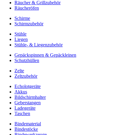
Räucher & Grillzubehör
Räucheröfen
Schirme
Schirmzubehör
Stühle
Liegen
Stühle- & Liegenzubehör
Gepäckspinnen & Gepäckleinen
Schutzhüllen
Zelte
Zeltzubehör
Echolotgeräte
Akkus
Bildschirmhalter
Geberstangen
Ladegeräte
Taschen
Bindematerial
Bindestöcke
Bindewerkzeuge