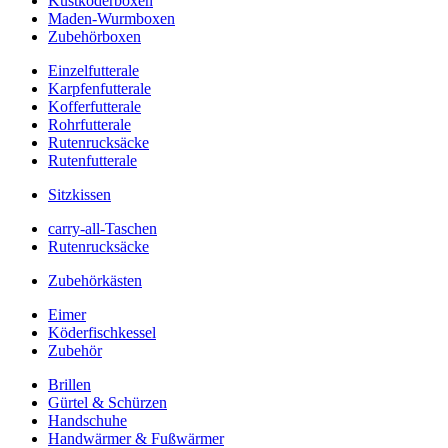
Kustköderboxen
Maden-Wurmboxen
Zubehörboxen
Einzelfutterale
Karpfenfutterale
Kofferfutterale
Rohrfutterale
Rutenrucksäcke
Rutenfutterale
Sitzkissen
carry-all-Taschen
Rutenrucksäcke
Zubehörkästen
Eimer
Köderfischkessel
Zubehör
Brillen
Gürtel & Schürzen
Handschuhe
Handwärmer & Fußwärmer