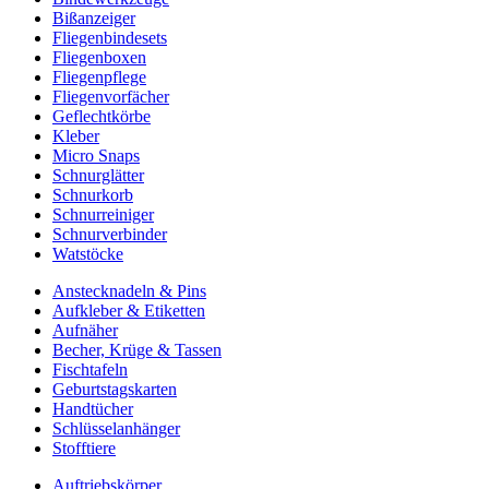
Bißanzeiger
Fliegenbindesets
Fliegenboxen
Fliegenpflege
Fliegenvorfächer
Geflechtkörbe
Kleber
Micro Snaps
Schnurglätter
Schnurkorb
Schnurreiniger
Schnurverbinder
Watstöcke
Anstecknadeln & Pins
Aufkleber & Etiketten
Aufnäher
Becher, Krüge & Tassen
Fischtafeln
Geburtstagskarten
Handtücher
Schlüsselanhänger
Stofftiere
Auftriebskörper