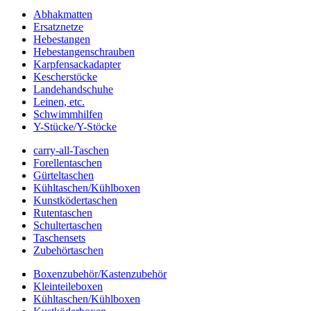
Abhakmatten
Ersatznetze
Hebestangen
Hebestangenschrauben
Karpfensackadapter
Kescherstöcke
Landehandschuhe
Leinen, etc.
Schwimmhilfen
Y-Stücke/Y-Stöcke
carry-all-Taschen
Forellentaschen
Gürteltaschen
Kühltaschen/Kühlboxen
Kunstködertaschen
Rutentaschen
Schultertaschen
Taschensets
Zubehörtaschen
Boxenzubehör/Kastenzubehör
Kleinteileboxen
Kühltaschen/Kühlboxen