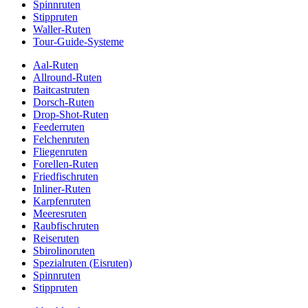
Spinnruten
Stippruten
Waller-Ruten
Tour-Guide-Systeme
Aal-Ruten
Allround-Ruten
Baitcastruten
Dorsch-Ruten
Drop-Shot-Ruten
Feederruten
Felchenruten
Fliegenruten
Forellen-Ruten
Friedfischruten
Inliner-Ruten
Karpfenruten
Meeresruten
Raubfischruten
Reiseruten
Sbirolinoruten
Spezialruten (Eisruten)
Spinnruten
Stippruten