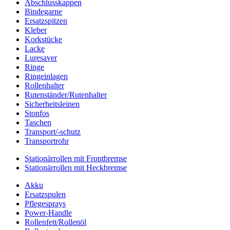
Abschlusskappen
Bindegarne
Ersatzspitzen
Kleber
Korkstücke
Lacke
Luresaver
Ringe
Ringeinlagen
Rollenhalter
Rutenständer/Rutenhalter
Sicherheitsleinen
Stonfos
Taschen
Transport/-schutz
Transportrohr
Stationärrollen mit Frontbremse
Stationärrollen mit Heckbremse
Akku
Ersatzspulen
Pflegesprays
Power-Handle
Rollenfett/Rollenöl