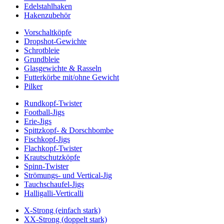
Edelstahlhaken
Hakenzubehör
Vorschaltköpfe
Dropshot-Gewichte
Schrotbleie
Grundbleie
Glasgewichte & Rasseln
Futterkörbe mit/ohne Gewicht
Pilker
Rundkopf-Twister
Football-Jigs
Erie-Jigs
Spittzkopf- & Dorschbombe
Fischkopf-Jigs
Flachkopf-Twister
Krautschutzköpfe
Spinn-Twister
Strömungs- und Vertical-Jig
Tauchschaufel-Jigs
Halligalli-Verticalli
X-Strong (einfach stark)
XX-Strong (doppelt stark)