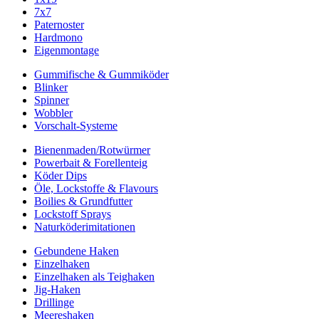
7x7
Paternoster
Hardmono
Eigenmontage
Gummifische & Gummiköder
Blinker
Spinner
Wobbler
Vorschalt-Systeme
Bienenmaden/Rotwürmer
Powerbait & Forellenteig
Köder Dips
Öle, Lockstoffe & Flavours
Boilies & Grundfutter
Lockstoff Sprays
Naturköderimitationen
Gebundene Haken
Einzelhaken
Einzelhaken als Teighaken
Jig-Haken
Drillinge
Meereshaken