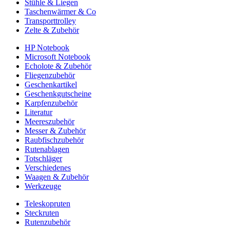
Stühle & Liegen
Taschenwärmer & Co
Transporttrolley
Zelte & Zubehör
HP Notebook
Microsoft Notebook
Echolote & Zubehör
Fliegenzubehör
Geschenkartikel
Geschenkgutscheine
Karpfenzubehör
Literatur
Meereszubehör
Messer & Zubehör
Raubfischzubehör
Rutenablagen
Totschläger
Verschiedenes
Waagen & Zubehör
Werkzeuge
Teleskopruten
Steckruten
Rutenzubehör