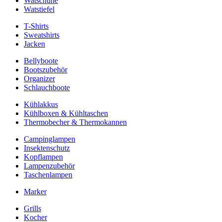
Watschuhe
Watstiefel
T-Shirts
Sweatshirts
Jacken
Bellyboote
Bootszubehör
Organizer
Schlauchboote
Kühlakkus
Kühlboxen & Kühltaschen
Thermobecher & Thermokannen
Campinglampen
Insektenschutz
Kopflampen
Lampenzubehör
Taschenlampen
Marker
Grills
Kocher