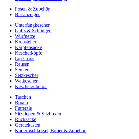
Posen & Zubehör
Bissanzeiger
Unterfangkescher
Gaffs & Schlingen
Wurfnetze
Krebsteller
Karpfensäcke
Kescherköpfe
Lip-Grips
Reusen
Senken
Setzkescher
Watkescher
Kescherzubehör
Taschen
Boxen
Futterale
Sitzkiepen & Sitzboxen
Rucksäcke
Gerätekästen
Köderfischkessel, Eimer & Zubehör