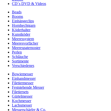
CD´s DVD & Videos
Beads
Booms
Einhängeclips
Hornhechtgarn
Köderhalter
Kunstköder
Meeressystem
Meeresvorfächer
Meerespaternoster
Perlen
Schläuche
Sortimente
Verschiedenes
Bowiemesser
Einhandmesser
Filetiermesser
Feststehende Messer
Filetiersets
Gürtelmesser
Kochmesser
Lachsmesser
Messerschärfer & Co.