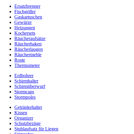
Ersatzbrenner
Fischgriller
Gaskartuschen
Gewürze
Heizungen
Kochersets
Räucheraufsätze
Räucherhaken
Räucherlaugen
Räuchermehle
Roste
Thermometer
Erdbohrer
Schirmhalter
Schirmüberwurf
Stormcaps
Stormpoles
Getränkehalter
Kissen
Organizer
Schutzbezüge
Stuhlaufsatz für Liegen