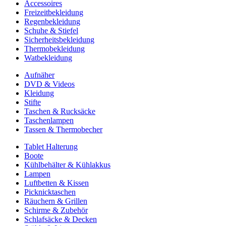
Accessoires
Freizeitbekleidung
Regenbekleidung
Schuhe & Stiefel
Sicherheitsbekleidung
Thermobekleidung
Watbekleidung
Aufnäher
DVD & Videos
Kleidung
Stifte
Taschen & Rucksäcke
Taschenlampen
Tassen & Thermobecher
Tablet Halterung
Boote
Kühlbehälter & Kühlakkus
Lampen
Luftbetten & Kissen
Picknicktaschen
Räuchern & Grillen
Schirme & Zubehör
Schlafsäcke & Decken