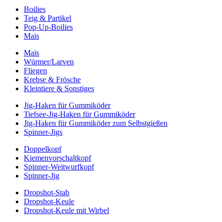
Boilies
Teig & Partikel
Pop-Up-Boilies
Mais
Mais
Würmer/Larven
Fliegen
Krebse & Frösche
Kleintiere & Sonstiges
Jig-Haken für Gummiköder
Tiefsee-Jig-Haken für Gummiköder
Jig-Haken für Gummiköder zum Selbstgießen
Spinner-Jigs
Doppelkopf
Kiemenvorschaltkopf
Spinner-Weitwurfkopf
Spinner-Jig
Dropshot-Stab
Dropshot-Keule
Dropshot-Keule mit Wirbel