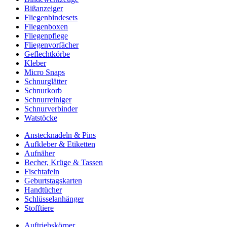
Bißanzeiger
Fliegenbindesets
Fliegenboxen
Fliegenpflege
Fliegenvorfächer
Geflechtkörbe
Kleber
Micro Snaps
Schnurglätter
Schnurkorb
Schnurreiniger
Schnurverbinder
Watstöcke
Anstecknadeln & Pins
Aufkleber & Etiketten
Aufnäher
Becher, Krüge & Tassen
Fischtafeln
Geburtstagskarten
Handtücher
Schlüsselanhänger
Stofftiere
Auftriebskörper