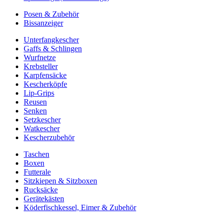
Posen & Zubehör
Bissanzeiger
Unterfangkescher
Gaffs & Schlingen
Wurfnetze
Krebsteller
Karpfensäcke
Kescherköpfe
Lip-Grips
Reusen
Senken
Setzkescher
Watkescher
Kescherzubehör
Taschen
Boxen
Futterale
Sitzkiepen & Sitzboxen
Rucksäcke
Gerätekästen
Köderfischkessel, Eimer & Zubehör