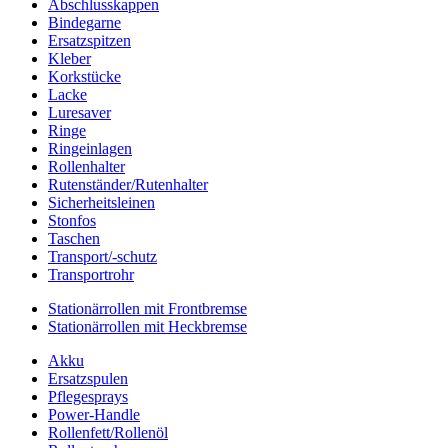
Abschlusskappen
Bindegarne
Ersatzspitzen
Kleber
Korkstücke
Lacke
Luresaver
Ringe
Ringeinlagen
Rollenhalter
Rutenständer/Rutenhalter
Sicherheitsleinen
Stonfos
Taschen
Transport/-schutz
Transportrohr
Stationärrollen mit Frontbremse
Stationärrollen mit Heckbremse
Akku
Ersatzspulen
Pflegesprays
Power-Handle
Rollenfett/Rollenöl