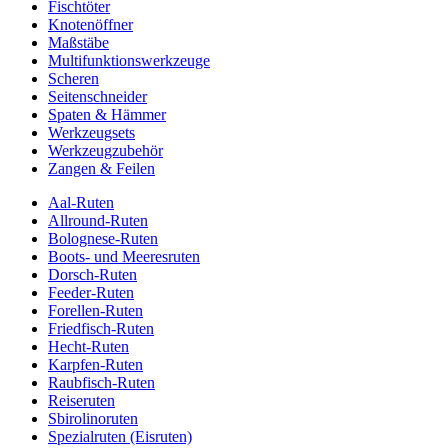
Fischtöter
Knotenöffner
Maßstäbe
Multifunktionswerkzeuge
Scheren
Seitenschneider
Spaten & Hämmer
Werkzeugsets
Werkzeugzubehör
Zangen & Feilen
Aal-Ruten
Allround-Ruten
Bolognese-Ruten
Boots- und Meeresruten
Dorsch-Ruten
Feeder-Ruten
Forellen-Ruten
Friedfisch-Ruten
Hecht-Ruten
Karpfen-Ruten
Raubfisch-Ruten
Reiseruten
Sbirolinoruten
Spezialruten (Eisruten)