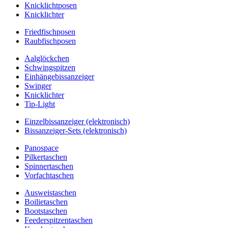
Knicklichtposen
Knicklichter
Friedfischposen
Raubfischposen
Aalglöckchen
Schwingspitzen
Einhängebissanzeiger
Swinger
Knicklichter
Tip-Light
Einzelbissanzeiger (elektronisch)
Bissanzeiger-Sets (elektronisch)
Panospace
Pilkertaschen
Spinnertaschen
Vorfachtaschen
Ausweistaschen
Boilietaschen
Bootstaschen
Feederspitzentaschen