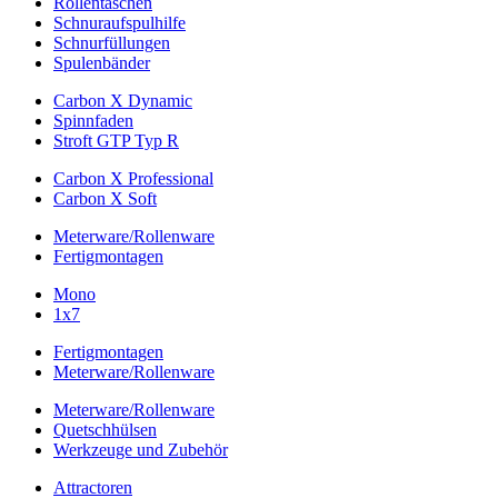
Rollentaschen
Schnuraufspulhilfe
Schnurfüllungen
Spulenbänder
Carbon X Dynamic
Spinnfaden
Stroft GTP Typ R
Carbon X Professional
Carbon X Soft
Meterware/Rollenware
Fertigmontagen
Mono
1x7
Fertigmontagen
Meterware/Rollenware
Meterware/Rollenware
Quetschhülsen
Werkzeuge und Zubehör
Attractoren