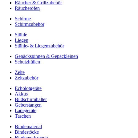
Räucher & Grillzubehör
Räucheröfen
Schirme
Schirmzubehör
Stühle
Liegen
Stühle- & Liegenzubehör
Gepäckspinnen & Gepäckleinen
Schutzhüllen
Zelte
Zeltzubehör
Echolotgeräte
Akkus
Bildschirmhalter
Geberstangen
Ladegeräte
Taschen
Bindematerial
Bindestöcke
Bindewerkzeuge