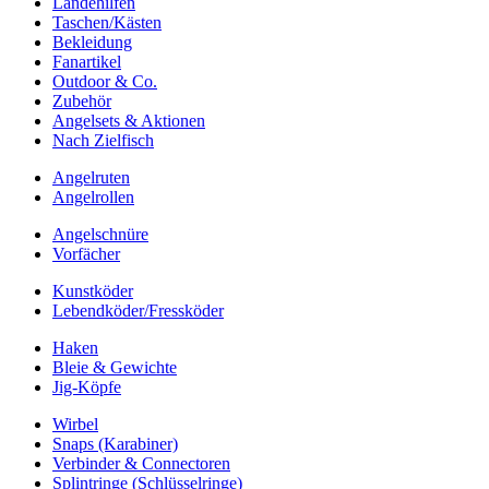
Landehilfen
Taschen/Kästen
Bekleidung
Fanartikel
Outdoor & Co.
Zubehör
Angelsets & Aktionen
Nach Zielfisch
Angelruten
Angelrollen
Angelschnüre
Vorfächer
Kunstköder
Lebendköder/Fressköder
Haken
Bleie & Gewichte
Jig-Köpfe
Wirbel
Snaps (Karabiner)
Verbinder & Connectoren
Splintringe (Schlüsselringe)