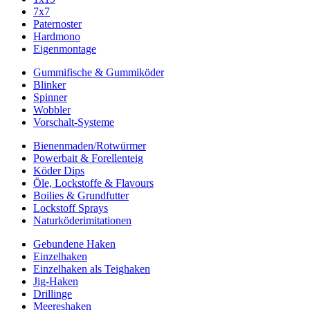
7x7
Paternoster
Hardmono
Eigenmontage
Gummifische & Gummiköder
Blinker
Spinner
Wobbler
Vorschalt-Systeme
Bienenmaden/Rotwürmer
Powerbait & Forellenteig
Köder Dips
Öle, Lockstoffe & Flavours
Boilies & Grundfutter
Lockstoff Sprays
Naturköderimitationen
Gebundene Haken
Einzelhaken
Einzelhaken als Teighaken
Jig-Haken
Drillinge
Meereshaken