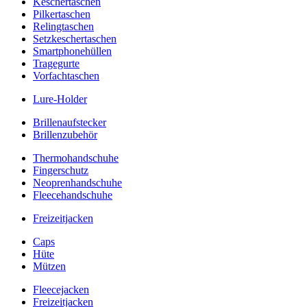
Keschertaschen
Pilkertaschen
Relingtaschen
Setzkeschertaschen
Smartphonehüllen
Tragegurte
Vorfachtaschen
Lure-Holder
Brillenaufstecker
Brillenzubehör
Thermohandschuhe
Fingerschutz
Neoprenhandschuhe
Fleecehandschuhe
Freizeitjacken
Caps
Hüte
Mützen
Fleecejacken
Freizeitjacken