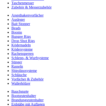
Taschenmesser
Zubehör & Messerzubehör
Angsthakenvorfächer
Ausleger
Bait Stopper
Beads
Booms
Bungee Rigs
Drop Shot Rigs
Ködernadeln
Ködersysteme
Rachensperren
Schlepp- & Wurfsysteme
Stinger
Rasseln
Sbirolinosysteme
Schläuche
Vorfächer & Zubehör
Wallerhölzer
Bauchgurte
Bootsrutenhalter
Brandungsrutenhalter
Erdstäbe mit Auflagen