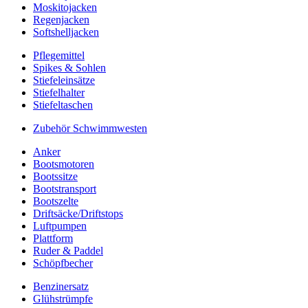
Moskitojacken
Regenjacken
Softshelljacken
Pflegemittel
Spikes & Sohlen
Stiefeleinsätze
Stiefelhalter
Stiefeltaschen
Zubehör Schwimmwesten
Anker
Bootsmotoren
Bootssitze
Bootstransport
Bootszelte
Driftsäcke/Driftstops
Luftpumpen
Plattform
Ruder & Paddel
Schöpfbecher
Benzinersatz
Glühstrümpfe