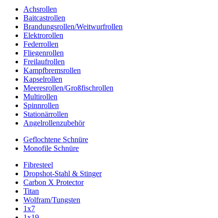
Achsrollen
Baitcastrollen
Brandungsrollen/Weitwurfrollen
Elektrorollen
Federrollen
Fliegenrollen
Freilaufrollen
Kampfbremsrollen
Kapselrollen
Meeresrollen/Großfischrollen
Multirollen
Spinnrollen
Stationärrollen
Angelrollenzubehör
Geflochtene Schnüre
Monofile Schnüre
Fibresteel
Dropshot-Stahl & Stinger
Carbon X Protector
Titan
Wolfram/Tungsten
1x7
1x19