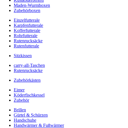
Kustköderboxen
Maden-Wurmboxen
Zubehörboxen
Einzelfutterale
Karpfenfutterale
Kofferfutterale
Rohrfutterale
Rutenrucksäcke
Rutenfutterale
Sitzkissen
carry-all-Taschen
Rutenrucksäcke
Zubehörkästen
Eimer
Köderfischkessel
Zubehör
Brillen
Gürtel & Schürzen
Handschuhe
Handwärmer & Fußwärmer