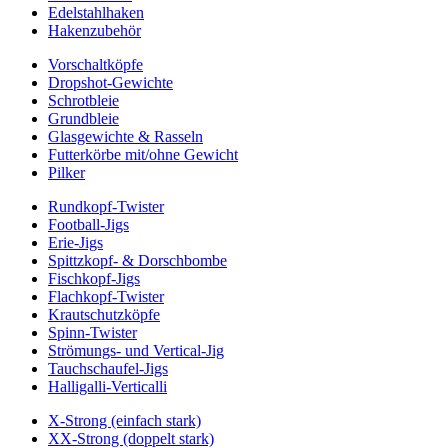
Edelstahlhaken
Hakenzubehör
Vorschaltköpfe
Dropshot-Gewichte
Schrotbleie
Grundbleie
Glasgewichte & Rasseln
Futterkörbe mit/ohne Gewicht
Pilker
Rundkopf-Twister
Football-Jigs
Erie-Jigs
Spittzkopf- & Dorschbombe
Fischkopf-Jigs
Flachkopf-Twister
Krautschutzköpfe
Spinn-Twister
Strömungs- und Vertical-Jig
Tauchschaufel-Jigs
Halligalli-Verticalli
X-Strong (einfach stark)
XX-Strong (doppelt stark)