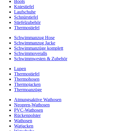
Boots
Kniestiefel
Laufschuhe
Schnürstiefel
Stiefelzubehör
Thermostiefel
Schwimmanzug Hose
Schwimmanzug Jacke
Schwimmanzüge komplett
Schwimmoveralls
Schwimmwesten & Zubehör
Lupen
Thermostiefel
Thermohosen
Thermojacken
Thermoanzüge
Atmungsaktive Wathosen
Neopren-Wathosen
PVC-Wathosen
Rückenpolster
Wathosen
Watjacken