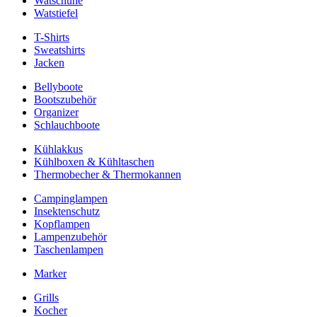
Watschuhe
Watstiefel
T-Shirts
Sweatshirts
Jacken
Bellyboote
Bootszubehör
Organizer
Schlauchboote
Kühlakkus
Kühlboxen & Kühltaschen
Thermobecher & Thermokannen
Campinglampen
Insektenschutz
Kopflampen
Lampenzubehör
Taschenlampen
Marker
Grills
Kocher