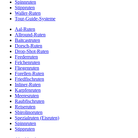
Spinnruten
Stippruten
Waller-Ruten
Tour-Guide-Systeme
Aal-Ruten
Allround-Ruten
Baitcastruten
Dorsch-Ruten
Drop-Shot-Ruten
Feederruten
Felchenruten
Fliegenruten
Forellen-Ruten
Friedfischruten
Inliner-Ruten
Karpfenruten
Meeresruten
Raubfischruten
Reiseruten
Sbirolinoruten
Spezialruten (Eisruten)
Spinnruten
Stippruten