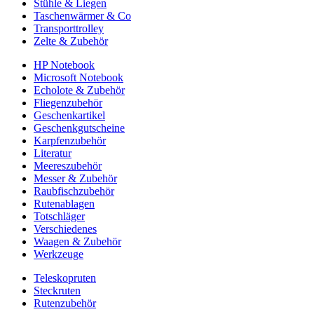
Stühle & Liegen
Taschenwärmer & Co
Transporttrolley
Zelte & Zubehör
HP Notebook
Microsoft Notebook
Echolote & Zubehör
Fliegenzubehör
Geschenkartikel
Geschenkgutscheine
Karpfenzubehör
Literatur
Meereszubehör
Messer & Zubehör
Raubfischzubehör
Rutenablagen
Totschläger
Verschiedenes
Waagen & Zubehör
Werkzeuge
Teleskopruten
Steckruten
Rutenzubehör