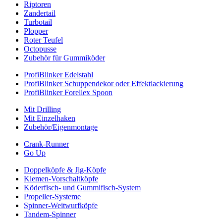
Riptoren
Zandertail
Turbotail
Plopper
Roter Teufel
Octopusse
Zubehör für Gummiköder
ProfiBlinker Edelstahl
ProfiBlinker Schuppendekor oder Effektlackierung
ProfiBlinker Forellex Spoon
Mit Drilling
Mit Einzelhaken
Zubehör/Eigenmontage
Crank-Runner
Go Up
Doppelköpfe & Jig-Köpfe
Kiemen-Vorschaltköpfe
Köderfisch- und Gummifisch-System
Propeller-Systeme
Spinner-Weitwurfköpfe
Tandem-Spinner