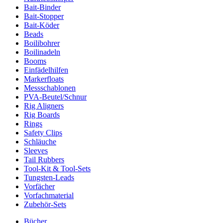
Bait-Binder
Bait-Stopper
Bait-Köder
Beads
Boilibohrer
Boilinadeln
Booms
Einfädelhilfen
Markerfloats
Messschablonen
PVA-Beutel/Schnur
Rig Aligners
Rig Boards
Rings
Safety Clips
Schläuche
Sleeves
Tail Rubbers
Tool-Kit & Tool-Sets
Tungsten-Leads
Vorfächer
Vorfachmaterial
Zubehör-Sets
Bücher