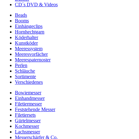
CD´s DVD & Videos
Beads
Booms
Einhängeclips
Hornhechtgarn
Köderhalter
Kunstköder
Meeressystem
Meeresvorfächer
Meerespaternoster
Perlen
Schläuche
Sortimente
Verschiedenes
Bowiemesser
Einhandmesser
Filetiermesser
Feststehende Messer
Filetiersets
Gürtelmesser
Kochmesser
Lachsmesser
Messerschärfer & Co.