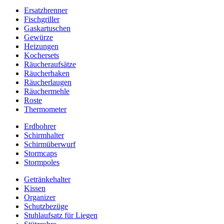
Ersatzbrenner
Fischgriller
Gaskartuschen
Gewürze
Heizungen
Kochersets
Räucheraufsätze
Räucherhaken
Räucherlaugen
Räuchermehle
Roste
Thermometer
Erdbohrer
Schirmhalter
Schirmüberwurf
Stormcaps
Stormpoles
Getränkehalter
Kissen
Organizer
Schutzbezüge
Stuhlaufsatz für Liegen