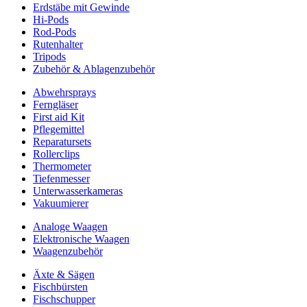
Erdstäbe mit Gewinde
Hi-Pods
Rod-Pods
Rutenhalter
Tripods
Zubehör & Ablagenzubehör
Abwehrsprays
Ferngläser
First aid Kit
Pflegemittel
Reparatursets
Rollerclips
Thermometer
Tiefenmesser
Unterwasserkameras
Vakuumierer
Analoge Waagen
Elektronische Waagen
Waagenzubehör
Äxte & Sägen
Fischbürsten
Fischschupper