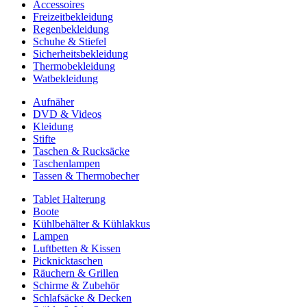
Accessoires
Freizeitbekleidung
Regenbekleidung
Schuhe & Stiefel
Sicherheitsbekleidung
Thermobekleidung
Watbekleidung
Aufnäher
DVD & Videos
Kleidung
Stifte
Taschen & Rucksäcke
Taschenlampen
Tassen & Thermobecher
Tablet Halterung
Boote
Kühlbehälter & Kühlakkus
Lampen
Luftbetten & Kissen
Picknicktaschen
Räuchern & Grillen
Schirme & Zubehör
Schlafsäcke & Decken