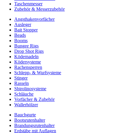
Taschenmesser
Zubehör & Messerzubehör
Angsthakenvorfächer
Ausleger
Bait Stopper
Beads
Booms
Bungee Rigs
Drop Shot Rigs
Ködernadeln
Ködersysteme
Rachensperren
Schlepp- & Wurfsysteme
Stinger
Rasseln
Sbirolinosysteme
Schläuche
Vorfächer & Zubehör
Wallerhölzer
Bauchgurte
Bootsrutenhalter
Brandungsrutenhalter
Erdstäbe mit Auflagen