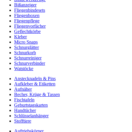
Bißanzeiger
Fliegenbindesets
Fliegenboxen
Fliegenpflege
Fliegenvorfächer
Geflechtkörbe
Kleber
Micro Snaps
Schnurglätter
Schnurkorb
Schnurreiniger
Schnurverbinder
Watstöcke
Anstecknadeln & Pins
Aufkleber & Etiketten
Aufnäher
Becher, Krüge & Tassen
Fischtafeln
Geburtstagskarten
Handtücher
Schlüsselanhänger
Stofftiere
Auftriebskörper