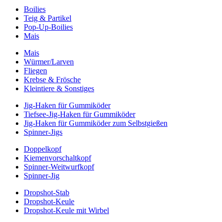
Boilies
Teig & Partikel
Pop-Up-Boilies
Mais
Mais
Würmer/Larven
Fliegen
Krebse & Frösche
Kleintiere & Sonstiges
Jig-Haken für Gummiköder
Tiefsee-Jig-Haken für Gummiköder
Jig-Haken für Gummiköder zum Selbstgießen
Spinner-Jigs
Doppelkopf
Kiemenvorschaltkopf
Spinner-Weitwurfkopf
Spinner-Jig
Dropshot-Stab
Dropshot-Keule
Dropshot-Keule mit Wirbel