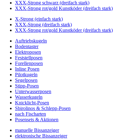
XXX-Strong schwarz (dreifach stark)
XXX-Strong rot/gold Kunstköder (dreifach stark)
X-Strong (einfach stark)
XXX-Strong (dreifach stark)
XXX-Strong rot/gold Kunstköder (dreifach stark)
Auftriebskugeln
Bodentaster
Elektroposen
Feststellposen
Forellenposen
Inline Posen
Pilotkugeln
Segelposen
Stipp-Posen
Unterwasserposen
Wasserkugeln
Knicklicht-Posen
Sbirolinos & Schlepp-Posen
nach Fischarten
Posensets & Aktionen
manuelle Bissanzeiger
elektronische Bissanzeiger