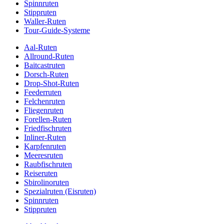
Spinnruten
Stippruten
Waller-Ruten
Tour-Guide-Systeme
Aal-Ruten
Allround-Ruten
Baitcastruten
Dorsch-Ruten
Drop-Shot-Ruten
Feederruten
Felchenruten
Fliegenruten
Forellen-Ruten
Friedfischruten
Inliner-Ruten
Karpfenruten
Meeresruten
Raubfischruten
Reiseruten
Sbirolinoruten
Spezialruten (Eisruten)
Spinnruten
Stippruten