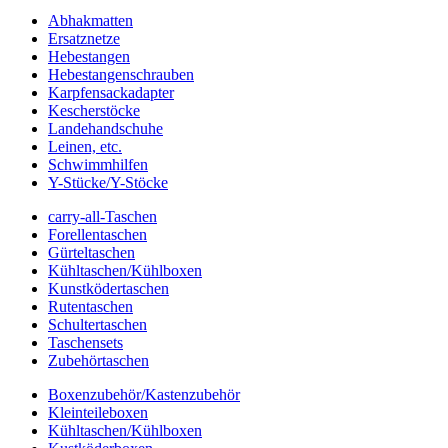
Abhakmatten
Ersatznetze
Hebestangen
Hebestangenschrauben
Karpfensackadapter
Kescherstöcke
Landehandschuhe
Leinen, etc.
Schwimmhilfen
Y-Stücke/Y-Stöcke
carry-all-Taschen
Forellentaschen
Gürteltaschen
Kühltaschen/Kühlboxen
Kunstködertaschen
Rutentaschen
Schultertaschen
Taschensets
Zubehörtaschen
Boxenzubehör/Kastenzubehör
Kleinteileboxen
Kühltaschen/Kühlboxen