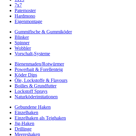
7x7
Paternoster
Hardmono
Eigenmontage
Gummifische & Gummiköder
Blinker
Spinner
Wobbler
Vorschalt-Systeme
Bienenmaden/Rotwürmer
Powerbait & Forellenteig
Köder Dips
Öle, Lockstoffe & Flavours
Boilies & Grundfutter
Lockstoff Sprays
Naturköderimitationen
Gebundene Haken
Einzelhaken
Einzelhaken als Teighaken
Jig-Haken
Drillinge
Meereshaken