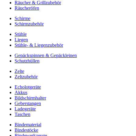
Räucher & Grillzubehör
Räucheröfen
Schirme
Schirmzubehör
Stühle
Liegen
Stühle- & Liegenzubehör
Gepäckspinnen & Gepäckleinen
Schutzhüllen
Zelte
Zeltzubehör
Echolotgeräte
Akkus
Bildschirmhalter
Geberstangen
Ladegeräte
Taschen
Bindematerial
Bindestöcke
Bindewerkzeuge