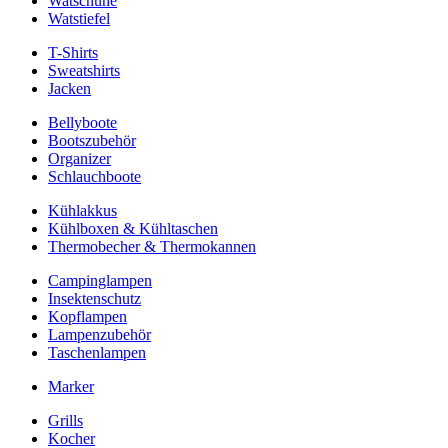
Watschuhe
Watstiefel
T-Shirts
Sweatshirts
Jacken
Bellyboote
Bootszubehör
Organizer
Schlauchboote
Kühlakkus
Kühlboxen & Kühltaschen
Thermobecher & Thermokannen
Campinglampen
Insektenschutz
Kopflampen
Lampenzubehör
Taschenlampen
Marker
Grills
Kocher