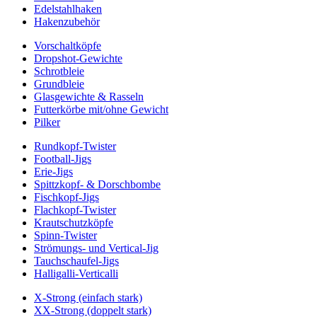
Edelstahlhaken
Hakenzubehör
Vorschaltköpfe
Dropshot-Gewichte
Schrotbleie
Grundbleie
Glasgewichte & Rasseln
Futterkörbe mit/ohne Gewicht
Pilker
Rundkopf-Twister
Football-Jigs
Erie-Jigs
Spittzkopf- & Dorschbombe
Fischkopf-Jigs
Flachkopf-Twister
Krautschutzköpfe
Spinn-Twister
Strömungs- und Vertical-Jig
Tauchschaufel-Jigs
Halligalli-Verticalli
X-Strong (einfach stark)
XX-Strong (doppelt stark)