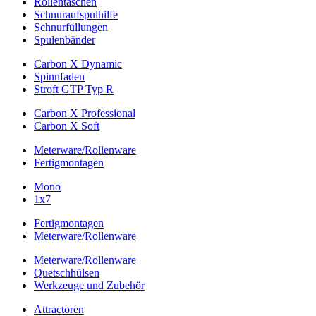
Rollentaschen
Schnuraufspulhilfe
Schnurfüllungen
Spulenbänder
Carbon X Dynamic
Spinnfaden
Stroft GTP Typ R
Carbon X Professional
Carbon X Soft
Meterware/Rollenware
Fertigmontagen
Mono
1x7
Fertigmontagen
Meterware/Rollenware
Meterware/Rollenware
Quetschhülsen
Werkzeuge und Zubehör
Attractoren