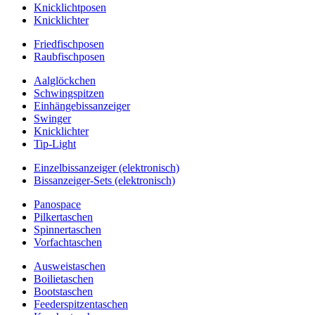
Knicklichtposen
Knicklichter
Friedfischposen
Raubfischposen
Aalglöckchen
Schwingspitzen
Einhängebissanzeiger
Swinger
Knicklichter
Tip-Light
Einzelbissanzeiger (elektronisch)
Bissanzeiger-Sets (elektronisch)
Panospace
Pilkertaschen
Spinnertaschen
Vorfachtaschen
Ausweistaschen
Boilietaschen
Bootstaschen
Feederspitzentaschen