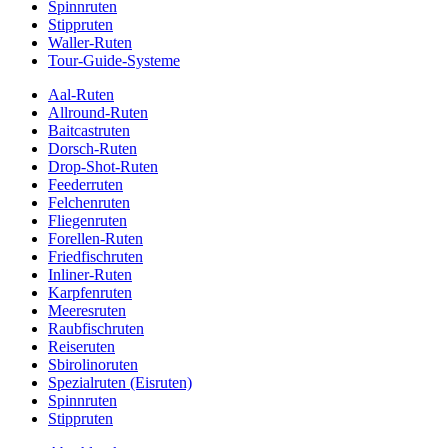
Spinnruten
Stippruten
Waller-Ruten
Tour-Guide-Systeme
Aal-Ruten
Allround-Ruten
Baitcastruten
Dorsch-Ruten
Drop-Shot-Ruten
Feederruten
Felchenruten
Fliegenruten
Forellen-Ruten
Friedfischruten
Inliner-Ruten
Karpfenruten
Meeresruten
Raubfischruten
Reiseruten
Sbirolinoruten
Spezialruten (Eisruten)
Spinnruten
Stippruten