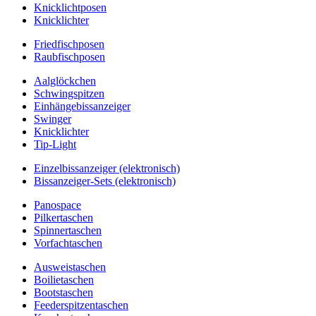
Knicklichtposen
Knicklichter
Friedfischposen
Raubfischposen
Aalglöckchen
Schwingspitzen
Einhängebissanzeiger
Swinger
Knicklichter
Tip-Light
Einzelbissanzeiger (elektronisch)
Bissanzeiger-Sets (elektronisch)
Panospace
Pilkertaschen
Spinnertaschen
Vorfachtaschen
Ausweistaschen
Boilietaschen
Bootstaschen
Feederspitzentaschen