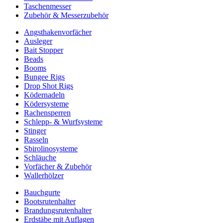
Taschenmesser
Zubehör & Messerzubehör
Angsthakenvorfächer
Ausleger
Bait Stopper
Beads
Booms
Bungee Rigs
Drop Shot Rigs
Ködernadeln
Ködersysteme
Rachensperren
Schlepp- & Wurfsysteme
Stinger
Rasseln
Sbirolinosysteme
Schläuche
Vorfächer & Zubehör
Wallerhölzer
Bauchgurte
Bootsrutenhalter
Brandungsrutenhalter
Erdstäbe mit Auflagen