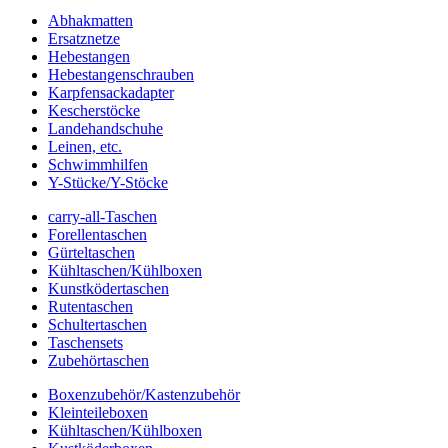
Abhakmatten
Ersatznetze
Hebestangen
Hebestangenschrauben
Karpfensackadapter
Kescherstöcke
Landehandschuhe
Leinen, etc.
Schwimmhilfen
Y-Stücke/Y-Stöcke
carry-all-Taschen
Forellentaschen
Gürteltaschen
Kühltaschen/Kühlboxen
Kunstködertaschen
Rutentaschen
Schultertaschen
Taschensets
Zubehörtaschen
Boxenzubehör/Kastenzubehör
Kleinteileboxen
Kühltaschen/Kühlboxen