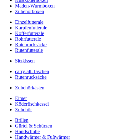
Kustköderboxen
Maden-Wurmboxen
Zubehörboxen
Einzelfutterale
Karpfenfutterale
Kofferfutterale
Rohrfutterale
Rutenrucksäcke
Rutenfutterale
Sitzkissen
carry-all-Taschen
Rutenrucksäcke
Zubehörkästen
Eimer
Köderfischkessel
Zubehör
Brillen
Gürtel & Schürzen
Handschuhe
Handwärmer & Fußwärmer