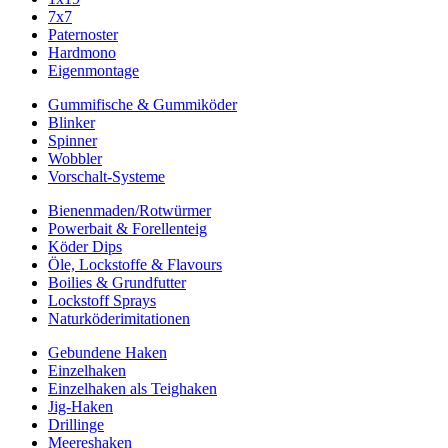
7x7
Paternoster
Hardmono
Eigenmontage
Gummifische & Gummiköder
Blinker
Spinner
Wobbler
Vorschalt-Systeme
Bienenmaden/Rotwürmer
Powerbait & Forellenteig
Köder Dips
Öle, Lockstoffe & Flavours
Boilies & Grundfutter
Lockstoff Sprays
Naturköderimitationen
Gebundene Haken
Einzelhaken
Einzelhaken als Teighaken
Jig-Haken
Drillinge
Meereshaken