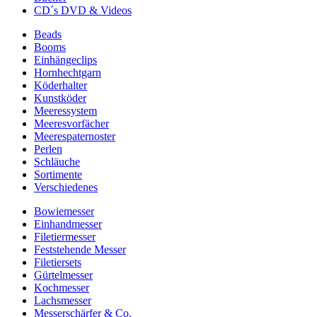
CD´s DVD & Videos
Beads
Booms
Einhängeclips
Hornhechtgarn
Köderhalter
Kunstköder
Meeressystem
Meeresvorfächer
Meerespaternoster
Perlen
Schläuche
Sortimente
Verschiedenes
Bowiemesser
Einhandmesser
Filetiermesser
Feststehende Messer
Filetiersets
Gürtelmesser
Kochmesser
Lachsmesser
Messerschärfer & Co.