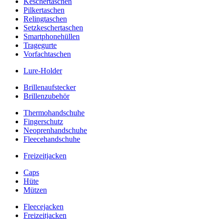
Keschertaschen
Pilkertaschen
Relingtaschen
Setzkeschertaschen
Smartphonehüllen
Tragegurte
Vorfachtaschen
Lure-Holder
Brillenaufstecker
Brillenzubehör
Thermohandschuhe
Fingerschutz
Neoprenhandschuhe
Fleecehandschuhe
Freizeitjacken
Caps
Hüte
Mützen
Fleecejacken
Freizeitjacken