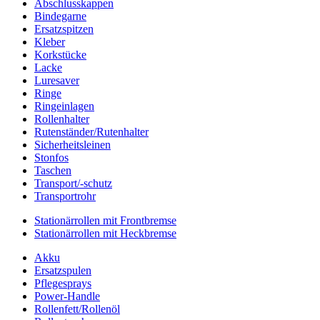
Abschlusskappen
Bindegarne
Ersatzspitzen
Kleber
Korkstücke
Lacke
Luresaver
Ringe
Ringeinlagen
Rollenhalter
Rutenständer/Rutenhalter
Sicherheitsleinen
Stonfos
Taschen
Transport/-schutz
Transportrohr
Stationärrollen mit Frontbremse
Stationärrollen mit Heckbremse
Akku
Ersatzspulen
Pflegesprays
Power-Handle
Rollenfett/Rollenöl