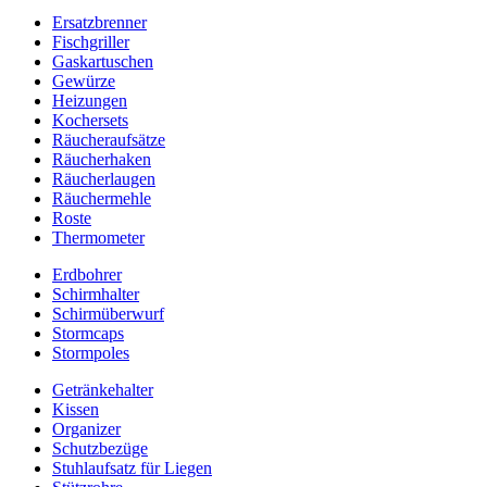
Ersatzbrenner
Fischgriller
Gaskartuschen
Gewürze
Heizungen
Kochersets
Räucheraufsätze
Räucherhaken
Räucherlaugen
Räuchermehle
Roste
Thermometer
Erdbohrer
Schirmhalter
Schirmüberwurf
Stormcaps
Stormpoles
Getränkehalter
Kissen
Organizer
Schutzbezüge
Stuhlaufsatz für Liegen