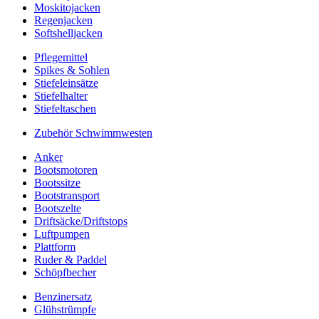
Moskitojacken
Regenjacken
Softshelljacken
Pflegemittel
Spikes & Sohlen
Stiefeleinsätze
Stiefelhalter
Stiefeltaschen
Zubehör Schwimmwesten
Anker
Bootsmotoren
Bootssitze
Bootstransport
Bootszelte
Driftsäcke/Driftstops
Luftpumpen
Plattform
Ruder & Paddel
Schöpfbecher
Benzinersatz
Glühstrümpfe