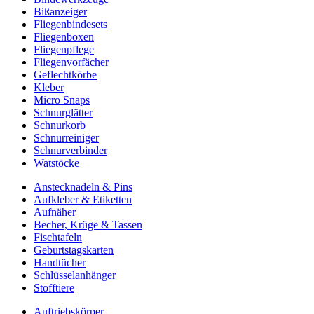
Bißanzeiger
Fliegenbindesets
Fliegenboxen
Fliegenpflege
Fliegenvorfächer
Geflechtkörbe
Kleber
Micro Snaps
Schnurglätter
Schnurkorb
Schnurreiniger
Schnurverbinder
Watstöcke
Anstecknadeln & Pins
Aufkleber & Etiketten
Aufnäher
Becher, Krüge & Tassen
Fischtafeln
Geburtstagskarten
Handtücher
Schlüsselanhänger
Stofftiere
Auftriebskörper