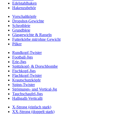
Edelstahlhaken
Hakenzubehör
Vorschaltköpfe
Dropshot-Gewichte
Schrotbleie
Grundbleie
Glasgewichte & Rasseln
Futterkörbe mit/ohne Gewicht
Pilker
Rundkopf-Twister
Football-Jigs
Erie-Jigs
Spittzkopf- & Dorschbombe
Fischkopf-Jigs
Flachkopf-Twister
Krautschutzköpfe
Spinn-Twister
Strömungs- und Vertical-Jig
Tauchschaufel-Jigs
Halligalli-Verticalli
X-Strong (einfach stark)
XX-Strong (doppelt stark)