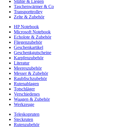
Stühle & Liegen
Taschenwärmer & Co
Transporttrolley
Zelte & Zubehör
HP Notebook
Microsoft Notebook
Echolote & Zubehör
Fliegenzubehör
Geschenkartikel
Geschenkgutscheine
Karpfenzubehör
Literatur
Meereszubehör
Messer & Zubehör
Raubfischzubehör
Rutenablagen
Totschläger
Verschiedenes
Waagen & Zubehör
Werkzeuge
Teleskopruten
Steckruten
Rutenzubehör