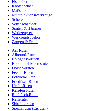
Fischtöter
Knotenöffner
Maßstäbe
Multifunktionswerkzeuge
Scheren
Seitenschneider
Spaten & Hämmer
Werkzeugsets
Werkzeugzubehör
Zangen & Feilen
Aal-Ruten
Allround-Ruten
Bolognese-Ruten
Boots- und Meeresruten
Dorsch-Ruten
Feeder-Ruten
Forellen-Ruten
Friedfisch-Ruten
Hecht-Ruten
Karpfen-Ruten
Raubfisch-Ruten
Reiseruten
Sbirolinoruten
Spezialruten (Eisruten)