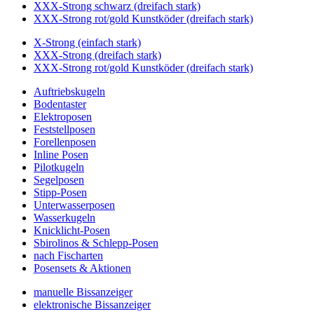
XXX-Strong schwarz (dreifach stark)
XXX-Strong rot/gold Kunstköder (dreifach stark)
X-Strong (einfach stark)
XXX-Strong (dreifach stark)
XXX-Strong rot/gold Kunstköder (dreifach stark)
Auftriebskugeln
Bodentaster
Elektroposen
Feststellposen
Forellenposen
Inline Posen
Pilotkugeln
Segelposen
Stipp-Posen
Unterwasserposen
Wasserkugeln
Knicklicht-Posen
Sbirolinos & Schlepp-Posen
nach Fischarten
Posensets & Aktionen
manuelle Bissanzeiger
elektronische Bissanzeiger