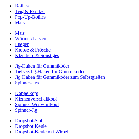
Boilies
Teig & Partikel
Pop-Up-Boilies
Mais
Mais
Würmer/Larven
Fliegen
Krebse & Frösche
Kleintiere & Sonstiges
Jig-Haken für Gummiköder
Tiefsee-Jig-Haken für Gummiköder
Jig-Haken für Gummiköder zum Selbstgießen
Spinner-Jigs
Doppelkopf
Kiemenvorschaltkopf
Spinner-Weitwurfkopf
Spinner-Jig
Dropshot-Stab
Dropshot-Keule
Dropshot-Keule mit Wirbel