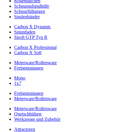
Rollentaschen
Schnuraufspulhilfe
Schnurfüllungen
Spulenbänder
Carbon X Dynamic
Spinnfaden
Stroft GTP Typ R
Carbon X Professional
Carbon X Soft
Meterware/Rollenware
Fertigmontagen
Mono
1x7
Fertigmontagen
Meterware/Rollenware
Meterware/Rollenware
Quetschhülsen
Werkzeuge und Zubehör
Attractoren