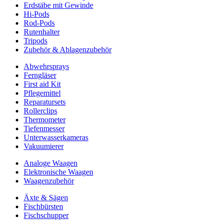
Erdstäbe mit Gewinde
Hi-Pods
Rod-Pods
Rutenhalter
Tripods
Zubehör & Ablagenzubehör
Abwehrsprays
Ferngläser
First aid Kit
Pflegemittel
Reparatursets
Rollerclips
Thermometer
Tiefenmesser
Unterwasserkameras
Vakuumierer
Analoge Waagen
Elektronische Waagen
Waagenzubehör
Äxte & Sägen
Fischbürsten
Fischschupper