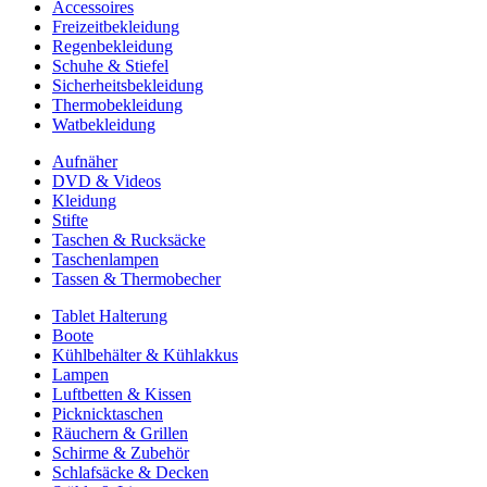
Accessoires
Freizeitbekleidung
Regenbekleidung
Schuhe & Stiefel
Sicherheitsbekleidung
Thermobekleidung
Watbekleidung
Aufnäher
DVD & Videos
Kleidung
Stifte
Taschen & Rucksäcke
Taschenlampen
Tassen & Thermobecher
Tablet Halterung
Boote
Kühlbehälter & Kühlakkus
Lampen
Luftbetten & Kissen
Picknicktaschen
Räuchern & Grillen
Schirme & Zubehör
Schlafsäcke & Decken