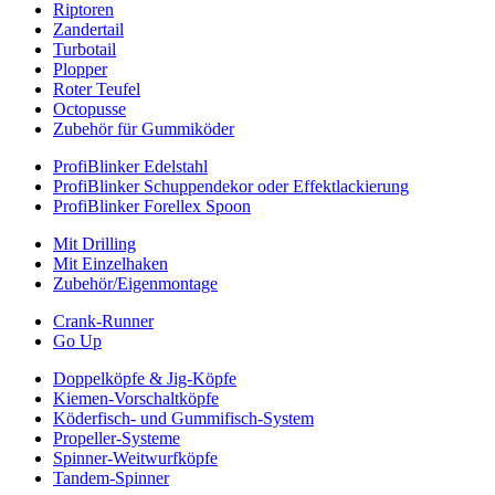
Riptoren
Zandertail
Turbotail
Plopper
Roter Teufel
Octopusse
Zubehör für Gummiköder
ProfiBlinker Edelstahl
ProfiBlinker Schuppendekor oder Effektlackierung
ProfiBlinker Forellex Spoon
Mit Drilling
Mit Einzelhaken
Zubehör/Eigenmontage
Crank-Runner
Go Up
Doppelköpfe & Jig-Köpfe
Kiemen-Vorschaltköpfe
Köderfisch- und Gummifisch-System
Propeller-Systeme
Spinner-Weitwurfköpfe
Tandem-Spinner