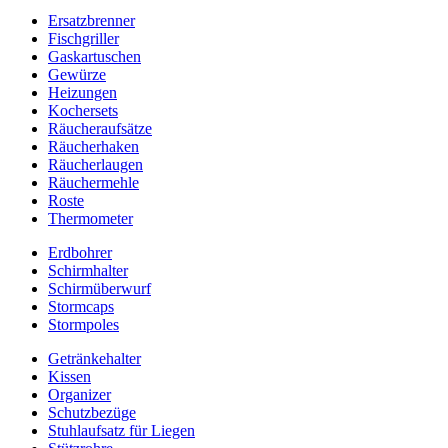
Ersatzbrenner
Fischgriller
Gaskartuschen
Gewürze
Heizungen
Kochersets
Räucheraufsätze
Räucherhaken
Räucherlaugen
Räuchermehle
Roste
Thermometer
Erdbohrer
Schirmhalter
Schirmüberwurf
Stormcaps
Stormpoles
Getränkehalter
Kissen
Organizer
Schutzbezüge
Stuhlaufsatz für Liegen