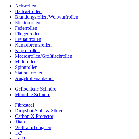
Achsrollen
Baitcastrollen
Brandungsrollen/Weitwurfrollen
Elektrorollen
Federrollen
Fliegenrollen
Freilaufrollen
Kampfbremsrollen
Kapselrollen
Meeresrollen/Großfischrollen
Multirollen
Spinnrollen
Stationärrollen
Angelrollenzubehör
Geflochtene Schnüre
Monofile Schnüre
Fibresteel
Dropshot-Stahl & Stinger
Carbon X Protector
Titan
Wolfram/Tungsten
1x7
1x19