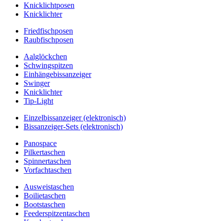
Knicklichtposen
Knicklichter
Friedfischposen
Raubfischposen
Aalglöckchen
Schwingspitzen
Einhängebissanzeiger
Swinger
Knicklichter
Tip-Light
Einzelbissanzeiger (elektronisch)
Bissanzeiger-Sets (elektronisch)
Panospace
Pilkertaschen
Spinnertaschen
Vorfachtaschen
Ausweistaschen
Boilietaschen
Bootstaschen
Feederspitzentaschen