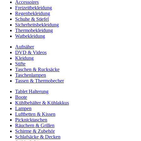
Accessoires
Freizeitbekleidung
Regenbekleidung
Schuhe & Stiefel
Sicherheitsbekleidung
Thermobekleidung
Watbekleidung
Aufnäher
DVD & Videos
Kleidung
Stifte
Taschen & Rucksäcke
Taschenlampen
Tassen & Thermobecher
Tablet Halterung
Boote
Kühlbehälter & Kühlakkus
Lampen
Luftbetten & Kissen
Picknicktaschen
Räuchern & Grillen
Schirme & Zubehör
Schlafsäcke & Decken