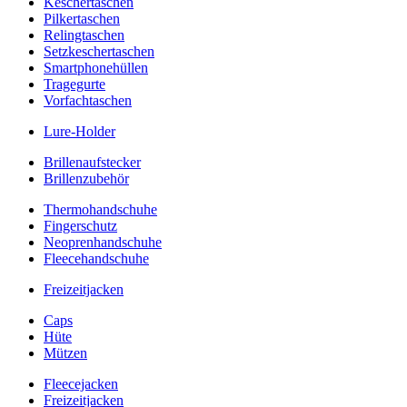
Keschertaschen
Pilkertaschen
Relingtaschen
Setzkeschertaschen
Smartphonehüllen
Tragegurte
Vorfachtaschen
Lure-Holder
Brillenaufstecker
Brillenzubehör
Thermohandschuhe
Fingerschutz
Neoprenhandschuhe
Fleecehandschuhe
Freizeitjacken
Caps
Hüte
Mützen
Fleecejacken
Freizeitjacken