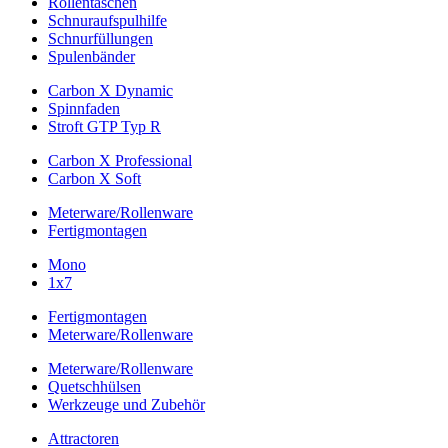
Rollentaschen
Schnuraufspulhilfe
Schnurfüllungen
Spulenbänder
Carbon X Dynamic
Spinnfaden
Stroft GTP Typ R
Carbon X Professional
Carbon X Soft
Meterware/Rollenware
Fertigmontagen
Mono
1x7
Fertigmontagen
Meterware/Rollenware
Meterware/Rollenware
Quetschhülsen
Werkzeuge und Zubehör
Attractoren