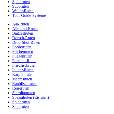
Spinnruten
Stippruten
Waller-Ruten
Tour-Guide-Systeme
Aal-Ruten
Allround-Ruten
Baitcastruten
Dorsch-Ruten
Drop-Shot-Ruten
Feederruten
Felchenruten
Fliegenruten
Forellen-Ruten
Friedfischruten
Inliner-Ruten
Karpfenruten
Meeresruten
Raubfischruten
Reiseruten
Sbirolinoruten
Spezialruten (Eisruten)
Spinnruten
Stippruten