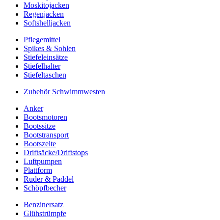
Moskitojacken
Regenjacken
Softshelljacken
Pflegemittel
Spikes & Sohlen
Stiefeleinsätze
Stiefelhalter
Stiefeltaschen
Zubehör Schwimmwesten
Anker
Bootsmotoren
Bootssitze
Bootstransport
Bootszelte
Driftsäcke/Driftstops
Luftpumpen
Plattform
Ruder & Paddel
Schöpfbecher
Benzinersatz
Glühstrümpfe