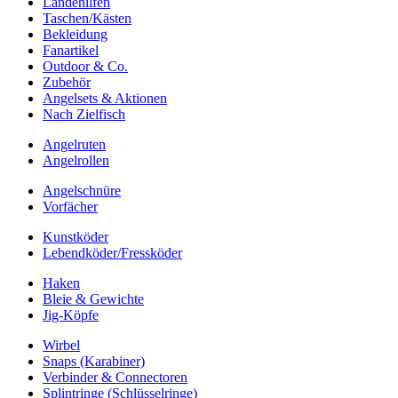
Landehilfen
Taschen/Kästen
Bekleidung
Fanartikel
Outdoor & Co.
Zubehör
Angelsets & Aktionen
Nach Zielfisch
Angelruten
Angelrollen
Angelschnüre
Vorfächer
Kunstköder
Lebendköder/Fressköder
Haken
Bleie & Gewichte
Jig-Köpfe
Wirbel
Snaps (Karabiner)
Verbinder & Connectoren
Splintringe (Schlüsselringe)