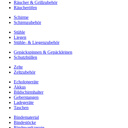
Räucher & Grillzubehör
Räucheröfen
Schirme
Schirmzubehör
Stühle
Liegen
Stühle- & Liegenzubehör
Gepäckspinnen & Gepäckleinen
Schutzhüllen
Zelte
Zeltzubehör
Echolotgeräte
Akkus
Bildschirmhalter
Geberstangen
Ladegeräte
Taschen
Bindematerial
Bindestöcke
Bindewerkzeuge