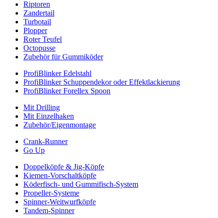
Riptoren
Zandertail
Turbotail
Plopper
Roter Teufel
Octopusse
Zubehör für Gummiköder
ProfiBlinker Edelstahl
ProfiBlinker Schuppendekor oder Effektlackierung
ProfiBlinker Forellex Spoon
Mit Drilling
Mit Einzelhaken
Zubehör/Eigenmontage
Crank-Runner
Go Up
Doppelköpfe & Jig-Köpfe
Kiemen-Vorschaltköpfe
Köderfisch- und Gummifisch-System
Propeller-Systeme
Spinner-Weitwurfköpfe
Tandem-Spinner