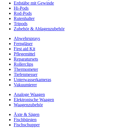
Erdstäbe mit Gewinde
Hi-Pods
Rod-Pods
Rutenhalter
Tripods
Zubehör & Ablagenzubehör
Abwehrsprays
Ferngläser
First aid Kit
Pflegemittel
Reparatursets
Rollerclips
Thermometer
Tiefenmesser
Unterwasserkameras
Vakuumierer
Analoge Waagen
Elektronische Waagen
Waagenzubehör
Äxte & Sägen
Fischbürsten
Fischschupper