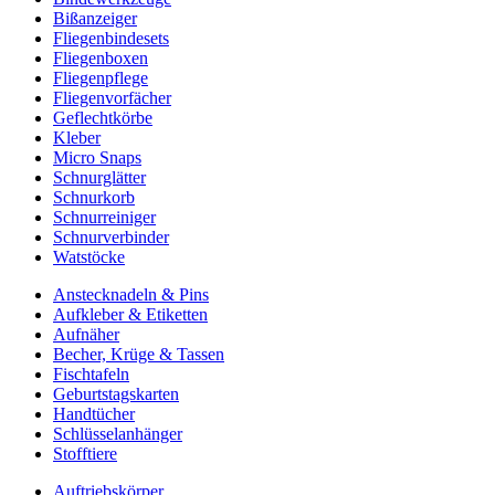
Bißanzeiger
Fliegenbindesets
Fliegenboxen
Fliegenpflege
Fliegenvorfächer
Geflechtkörbe
Kleber
Micro Snaps
Schnurglätter
Schnurkorb
Schnurreiniger
Schnurverbinder
Watstöcke
Anstecknadeln & Pins
Aufkleber & Etiketten
Aufnäher
Becher, Krüge & Tassen
Fischtafeln
Geburtstagskarten
Handtücher
Schlüsselanhänger
Stofftiere
Auftriebskörper