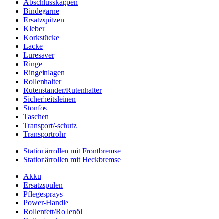
Abschlusskappen
Bindegarne
Ersatzspitzen
Kleber
Korkstücke
Lacke
Luresaver
Ringe
Ringeinlagen
Rollenhalter
Rutenständer/Rutenhalter
Sicherheitsleinen
Stonfos
Taschen
Transport/-schutz
Transportrohr
Stationärrollen mit Frontbremse
Stationärrollen mit Heckbremse
Akku
Ersatzspulen
Pflegesprays
Power-Handle
Rollenfett/Rollenöl