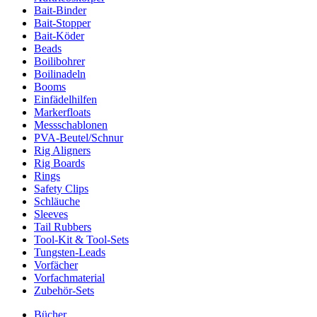
Bait-Binder
Bait-Stopper
Bait-Köder
Beads
Boilibohrer
Boilinadeln
Booms
Einfädelhilfen
Markerfloats
Messschablonen
PVA-Beutel/Schnur
Rig Aligners
Rig Boards
Rings
Safety Clips
Schläuche
Sleeves
Tail Rubbers
Tool-Kit & Tool-Sets
Tungsten-Leads
Vorfächer
Vorfachmaterial
Zubehör-Sets
Bücher