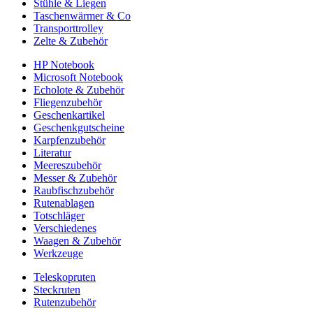
Stühle & Liegen
Taschenwärmer & Co
Transporttrolley
Zelte & Zubehör
HP Notebook
Microsoft Notebook
Echolote & Zubehör
Fliegenzubehör
Geschenkartikel
Geschenkgutscheine
Karpfenzubehör
Literatur
Meereszubehör
Messer & Zubehör
Raubfischzubehör
Rutenablagen
Totschläger
Verschiedenes
Waagen & Zubehör
Werkzeuge
Teleskopruten
Steckruten
Rutenzubehör