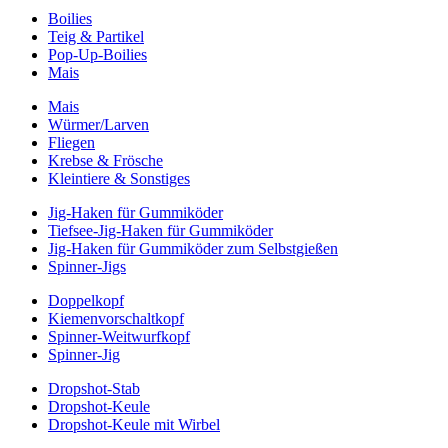
Boilies
Teig & Partikel
Pop-Up-Boilies
Mais
Mais
Würmer/Larven
Fliegen
Krebse & Frösche
Kleintiere & Sonstiges
Jig-Haken für Gummiköder
Tiefsee-Jig-Haken für Gummiköder
Jig-Haken für Gummiköder zum Selbstgießen
Spinner-Jigs
Doppelkopf
Kiemenvorschaltkopf
Spinner-Weitwurfkopf
Spinner-Jig
Dropshot-Stab
Dropshot-Keule
Dropshot-Keule mit Wirbel