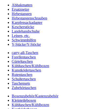
Abhakmatten
Ersatznetze
Hebestangen
Hebestangenschrauben
Karpfensackadapter
Kescherstöcke
Landehandschuhe
Leinen, etc.
Schwimmhilfen
Y-Stücke/Y-Stöcke
carry-all-Taschen
Forellentaschen
Gürteltaschen
Kühltaschen/Kühlboxen
Kunstködertaschen
Rutentaschen
Schultertaschen
Taschensets
Zubehörtaschen
Boxenzubehör/Kastenzubehör
Kleinteileboxen
Kühltaschen/Kühlboxen