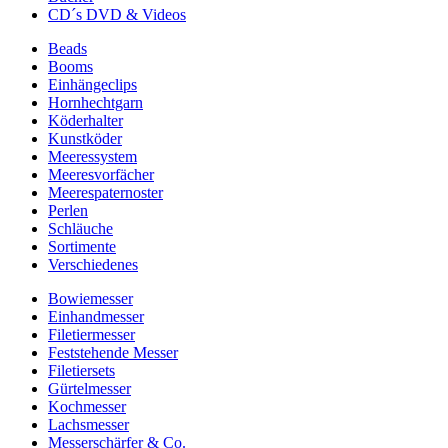
CD´s DVD & Videos
Beads
Booms
Einhängeclips
Hornhechtgarn
Köderhalter
Kunstköder
Meeressystem
Meeresvorfächer
Meerespaternoster
Perlen
Schläuche
Sortimente
Verschiedenes
Bowiemesser
Einhandmesser
Filetiermesser
Feststehende Messer
Filetiersets
Gürtelmesser
Kochmesser
Lachsmesser
Messerschärfer & Co.