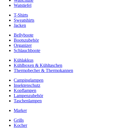
Watschuhe
Watstiefel
T-Shirts
Sweatshirts
Jacken
Bellyboote
Bootszubehör
Organizer
Schlauchboote
Kühlakkus
Kühlboxen & Kühltaschen
Thermobecher & Thermokannen
Campinglampen
Insektenschutz
Kopflampen
Lampenzubehör
Taschenlampen
Marker
Grills
Kocher