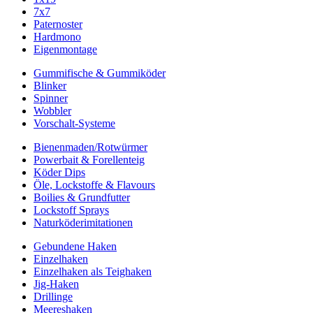
7x7
Paternoster
Hardmono
Eigenmontage
Gummifische & Gummiköder
Blinker
Spinner
Wobbler
Vorschalt-Systeme
Bienenmaden/Rotwürmer
Powerbait & Forellenteig
Köder Dips
Öle, Lockstoffe & Flavours
Boilies & Grundfutter
Lockstoff Sprays
Naturköderimitationen
Gebundene Haken
Einzelhaken
Einzelhaken als Teighaken
Jig-Haken
Drillinge
Meereshaken