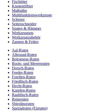
Fischtöter
Knotenöffner
Maßstäbe
Multifunktionswerkzeuge
Scheren
Seitenschneider
Spaten & Hämmer
Werkzeugsets
Werkzeugzubehör
Zangen & Feilen
Aal-Ruten
Allround-Ruten
Bolognese-Ruten
Boots- und Meeresruten
Dorsch-Ruten
Feeder-Ruten
Forellen-Ruten
Friedfisch-Ruten
Hecht-Ruten
Karpfen-Ruten
Raubfisch-Ruten
Reiseruten
Sbirolinoruten
Spezialruten (Eisruten)