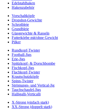
Edelstahlhaken
Hakenzubehör
Vorschaltköpfe
Dropshot-Gewichte
Schrotbleie
Grundbleie
Glasgewichte & Rasseln
Futterkörbe mit/ohne Gewicht
Pilker
Rundkopf-Twister
Football-Jigs
Erie-Jigs
Spittzkopf- & Dorschbombe
Fischkopf-Jigs
Flachkopf-Twister
Krautschutzköpfe
Spinn-Twister
Strömungs- und Vertical-Jig
Tauchschaufel-Jigs
Halligalli-Verticalli
X-Strong (einfach stark)
XX-Strong (doppelt stark)