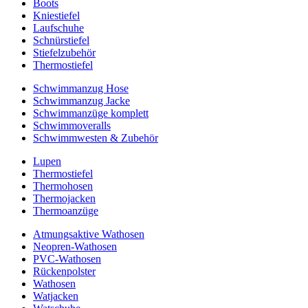
Boots
Kniestiefel
Laufschuhe
Schnürstiefel
Stiefelzubehör
Thermostiefel
Schwimmanzug Hose
Schwimmanzug Jacke
Schwimmanzüge komplett
Schwimmoveralls
Schwimmwesten & Zubehör
Lupen
Thermostiefel
Thermohosen
Thermojacken
Thermoanzüge
Atmungsaktive Wathosen
Neopren-Wathosen
PVC-Wathosen
Rückenpolster
Wathosen
Watjacken