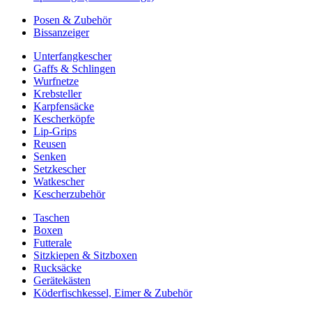
Posen & Zubehör
Bissanzeiger
Unterfangkescher
Gaffs & Schlingen
Wurfnetze
Krebsteller
Karpfensäcke
Kescherköpfe
Lip-Grips
Reusen
Senken
Setzkescher
Watkescher
Kescherzubehör
Taschen
Boxen
Futterale
Sitzkiepen & Sitzboxen
Rucksäcke
Gerätekästen
Köderfischkessel, Eimer & Zubehör