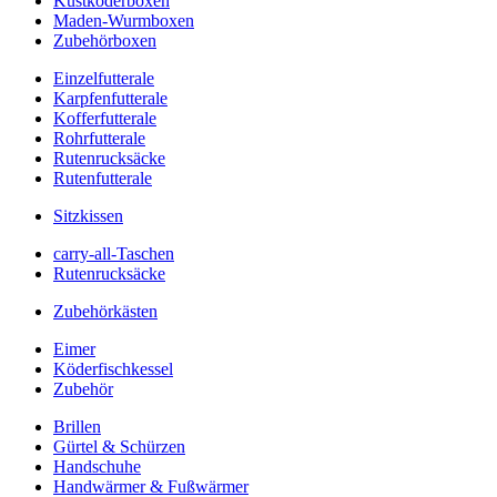
Kustköderboxen
Maden-Wurmboxen
Zubehörboxen
Einzelfutterale
Karpfenfutterale
Kofferfutterale
Rohrfutterale
Rutenrucksäcke
Rutenfutterale
Sitzkissen
carry-all-Taschen
Rutenrucksäcke
Zubehörkästen
Eimer
Köderfischkessel
Zubehör
Brillen
Gürtel & Schürzen
Handschuhe
Handwärmer & Fußwärmer