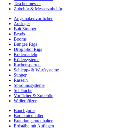
Taschenmesser
Zubehör & Messerzubehör
Angsthakenvorfächer
Ausleger
Bait Stopper
Beads
Booms
Bungee Rigs
Drop Shot Rigs
Ködernadeln
Ködersysteme
Rachensperren
Schlepp- & Wurfsysteme
Stinger
Rasseln
Sbirolinosysteme
Schläuche
Vorfächer & Zubehör
Wallerhölzer
Bauchgurte
Bootsrutenhalter
Brandungsrutenhalter
Erdstäbe mit Auflagen