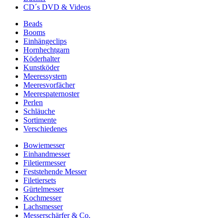
CD´s DVD & Videos
Beads
Booms
Einhängeclips
Hornhechtgarn
Köderhalter
Kunstköder
Meeressystem
Meeresvorfächer
Meerespaternoster
Perlen
Schläuche
Sortimente
Verschiedenes
Bowiemesser
Einhandmesser
Filetiermesser
Feststehende Messer
Filetiersets
Gürtelmesser
Kochmesser
Lachsmesser
Messerschärfer & Co.