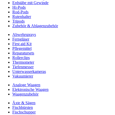
Erdstäbe mit Gewinde
Hi-Pods
Rod-Pods
Rutenhalter
Tripods
Zubehör & Ablagenzubehör
Abwehrsprays
Ferngläser
First aid Kit
Pflegemittel
Reparatursets
Rollerclips
Thermometer
Tiefenmesser
Unterwasserkameras
Vakuumierer
Analoge Waagen
Elektronische Waagen
Waagenzubehör
Äxte & Sägen
Fischbürsten
Fischschupper