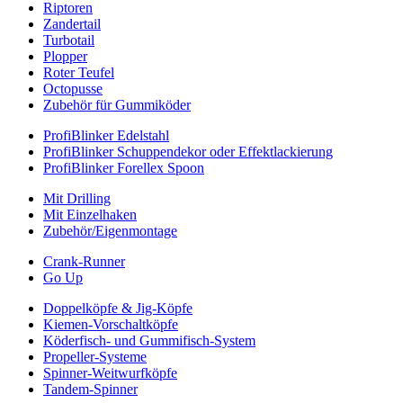
Riptoren
Zandertail
Turbotail
Plopper
Roter Teufel
Octopusse
Zubehör für Gummiköder
ProfiBlinker Edelstahl
ProfiBlinker Schuppendekor oder Effektlackierung
ProfiBlinker Forellex Spoon
Mit Drilling
Mit Einzelhaken
Zubehör/Eigenmontage
Crank-Runner
Go Up
Doppelköpfe & Jig-Köpfe
Kiemen-Vorschaltköpfe
Köderfisch- und Gummifisch-System
Propeller-Systeme
Spinner-Weitwurfköpfe
Tandem-Spinner