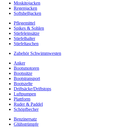
Moskitojacken
Regenjacken
Softshelljacken
Pflegemittel
Spikes & Sohlen
Stiefeleinsätze
Stiefelhalter
Stiefeltaschen
Zubehör Schwimmwesten
Anker
Bootsmotoren
Bootssitze
Bootstransport
Bootszelte
Driftsäcke/Driftstops
Luftpumpen
Plattform
Ruder & Paddel
Schöpfbecher
Benzinersatz
Glühstrümpfe