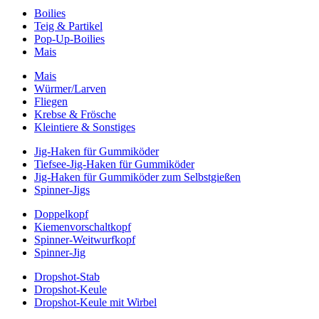
Boilies
Teig & Partikel
Pop-Up-Boilies
Mais
Mais
Würmer/Larven
Fliegen
Krebse & Frösche
Kleintiere & Sonstiges
Jig-Haken für Gummiköder
Tiefsee-Jig-Haken für Gummiköder
Jig-Haken für Gummiköder zum Selbstgießen
Spinner-Jigs
Doppelkopf
Kiemenvorschaltkopf
Spinner-Weitwurfkopf
Spinner-Jig
Dropshot-Stab
Dropshot-Keule
Dropshot-Keule mit Wirbel