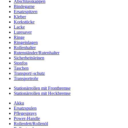
Abschlusskappen
Bindegarne
Ersatzspitzen
Kleber
Korkstücke
Lacke
Luresaver
Ringe
Ringeinlagen
Rollenhalter
Rutenständer/Rutenhalter
Sicherheitsleinen
Stonfos
Taschen
Transport/-schutz
Transportrohr
Stationärrollen mit Frontbremse
Stationärrollen mit Heckbremse
Akku
Ersatzspulen
Pflegesprays
Power-Handle
Rollenfett/Rollenöl