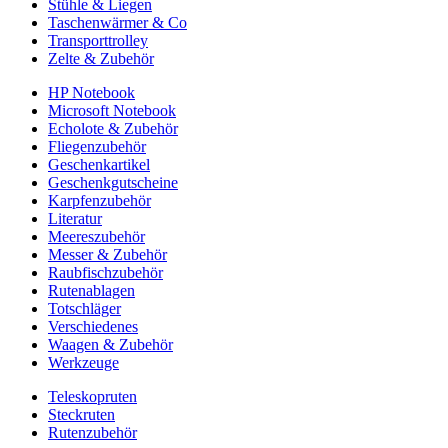
Stühle & Liegen
Taschenwärmer & Co
Transporttrolley
Zelte & Zubehör
HP Notebook
Microsoft Notebook
Echolote & Zubehör
Fliegenzubehör
Geschenkartikel
Geschenkgutscheine
Karpfenzubehör
Literatur
Meereszubehör
Messer & Zubehör
Raubfischzubehör
Rutenablagen
Totschläger
Verschiedenes
Waagen & Zubehör
Werkzeuge
Teleskopruten
Steckruten
Rutenzubehör