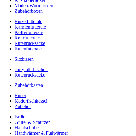
Kustköderboxen
Maden-Wurmboxen
Zubehörboxen
Einzelfutterale
Karpfenfutterale
Kofferfutterale
Rohrfutterale
Rutenrucksäcke
Rutenfutterale
Sitzkissen
carry-all-Taschen
Rutenrucksäcke
Zubehörkästen
Eimer
Köderfischkessel
Zubehör
Brillen
Gürtel & Schürzen
Handschuhe
Handwärmer & Fußwärmer