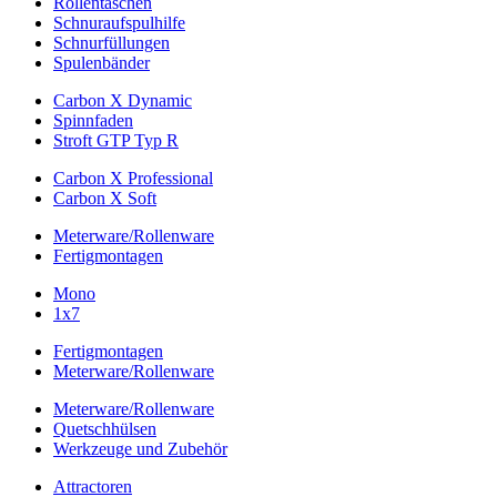
Rollentaschen
Schnuraufspulhilfe
Schnurfüllungen
Spulenbänder
Carbon X Dynamic
Spinnfaden
Stroft GTP Typ R
Carbon X Professional
Carbon X Soft
Meterware/Rollenware
Fertigmontagen
Mono
1x7
Fertigmontagen
Meterware/Rollenware
Meterware/Rollenware
Quetschhülsen
Werkzeuge und Zubehör
Attractoren