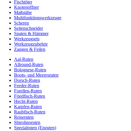
Fischtöter
Knotenöffner
Maßstäbe
Multifunktionswerkzeuge
Scheren
Seitenschneider
Spaten & Hämmer
Werkzeugsets
Werkzeugzubehör
Zangen & Feilen
Aal-Ruten
Allround-Ruten
Bolognese-Ruten
Boots- und Meeresruten
Dorsch-Ruten
Feeder-Ruten
Forellen-Ruten
Friedfisch-Ruten
Hecht-Ruten
Karpfen-Ruten
Raubfisch-Ruten
Reiseruten
Sbirolinoruten
Spezialruten (Eisruten)