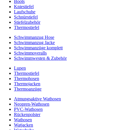
Boots
Kniestiefel
Laufschuhe
Schnürstiefel
Stiefelzubehör
Thermostiefel
Schwimmanzug Hose
Schwimmanzug Jacke
Schwimmanzüge komplett
Schwimmoveralls
Schwimmwesten & Zubehör
Lupen
Thermostiefel
Thermohosen
Thermojacken
Thermoanzüge
Atmungsaktive Wathosen
Neopren-Wathosen
PVC-Wathosen
Rückenpolster
Wathosen
Watjacken