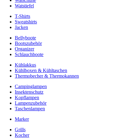
Watschuhe
Watstiefel
T-Shirts
Sweatshirts
Jacken
Bellyboote
Bootszubehör
Organizer
Schlauchboote
Kühlakkus
Kühlboxen & Kühltaschen
Thermobecher & Thermokannen
Campinglampen
Insektenschutz
Kopflampen
Lampenzubehör
Taschenlampen
Marker
Grills
Kocher