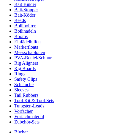
Bait-Binder
Bait-Stopper
Bait-Köder
Beads
Boilibohrer
Boilinadeln
Booms
Einfädelhilfen
Markerfloats
Messschablonen
PVA-Beutel/Schnur
Rig Aligners
Rig Boards
Rings
Safety Clips
Schläuche
Sleeves
Tail Rubbers
Tool-Kit & Tool-Sets
Tungsten-Leads
Vorfächer
Vorfachmaterial
Zubehör-Sets
Bücher