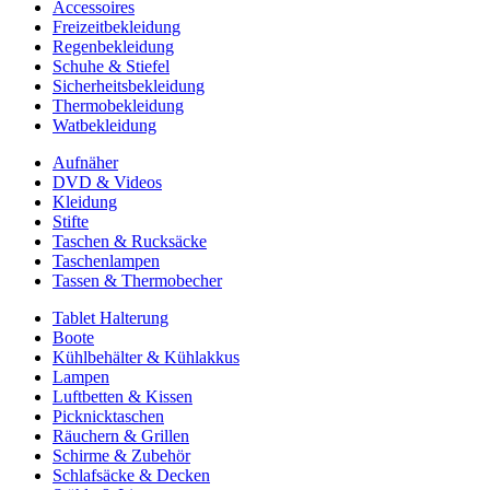
Accessoires
Freizeitbekleidung
Regenbekleidung
Schuhe & Stiefel
Sicherheitsbekleidung
Thermobekleidung
Watbekleidung
Aufnäher
DVD & Videos
Kleidung
Stifte
Taschen & Rucksäcke
Taschenlampen
Tassen & Thermobecher
Tablet Halterung
Boote
Kühlbehälter & Kühlakkus
Lampen
Luftbetten & Kissen
Picknicktaschen
Räuchern & Grillen
Schirme & Zubehör
Schlafsäcke & Decken