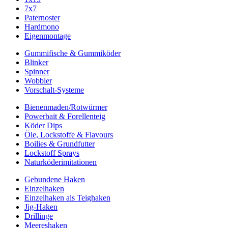
7x7
Paternoster
Hardmono
Eigenmontage
Gummifische & Gummiköder
Blinker
Spinner
Wobbler
Vorschalt-Systeme
Bienenmaden/Rotwürmer
Powerbait & Forellenteig
Köder Dips
Öle, Lockstoffe & Flavours
Boilies & Grundfutter
Lockstoff Sprays
Naturköderimitationen
Gebundene Haken
Einzelhaken
Einzelhaken als Teighaken
Jig-Haken
Drillinge
Meereshaken