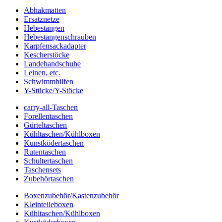
Abhakmatten
Ersatznetze
Hebestangen
Hebestangenschrauben
Karpfensackadapter
Kescherstöcke
Landehandschuhe
Leinen, etc.
Schwimmhilfen
Y-Stücke/Y-Stöcke
carry-all-Taschen
Forellentaschen
Gürteltaschen
Kühltaschen/Kühlboxen
Kunstködertaschen
Rutentaschen
Schultertaschen
Taschensets
Zubehörtaschen
Boxenzubehör/Kastenzubehör
Kleinteileboxen
Kühltaschen/Kühlboxen