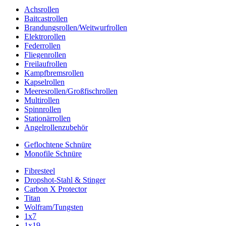
Achsrollen
Baitcastrollen
Brandungsrollen/Weitwurfrollen
Elektrorollen
Federrollen
Fliegenrollen
Freilaufrollen
Kampfbremsrollen
Kapselrollen
Meeresrollen/Großfischrollen
Multirollen
Spinnrollen
Stationärrollen
Angelrollenzubehör
Geflochtene Schnüre
Monofile Schnüre
Fibresteel
Dropshot-Stahl & Stinger
Carbon X Protector
Titan
Wolfram/Tungsten
1x7
1x19