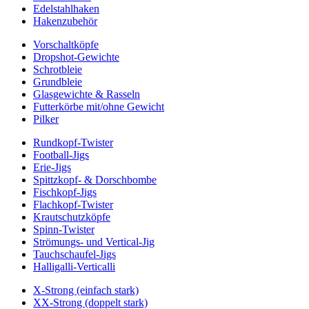
Edelstahlhaken
Hakenzubehör
Vorschaltköpfe
Dropshot-Gewichte
Schrotbleie
Grundbleie
Glasgewichte & Rasseln
Futterkörbe mit/ohne Gewicht
Pilker
Rundkopf-Twister
Football-Jigs
Erie-Jigs
Spittzkopf- & Dorschbombe
Fischkopf-Jigs
Flachkopf-Twister
Krautschutzköpfe
Spinn-Twister
Strömungs- und Vertical-Jig
Tauchschaufel-Jigs
Halligalli-Verticalli
X-Strong (einfach stark)
XX-Strong (doppelt stark)