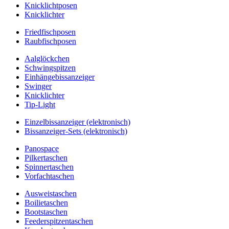
Knicklichtposen
Knicklichter
Friedfischposen
Raubfischposen
Aalglöckchen
Schwingspitzen
Einhängebissanzeiger
Swinger
Knicklichter
Tip-Light
Einzelbissanzeiger (elektronisch)
Bissanzeiger-Sets (elektronisch)
Panospace
Pilkertaschen
Spinnertaschen
Vorfachtaschen
Ausweistaschen
Boilietaschen
Bootstaschen
Feederspitzentaschen