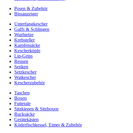
Posen & Zubehör
Bissanzeiger
Unterfangkescher
Gaffs & Schlingen
Wurfnetze
Krebsteller
Karpfensäcke
Kescherköpfe
Lip-Grips
Reusen
Senken
Setzkescher
Watkescher
Kescherzubehör
Taschen
Boxen
Futterale
Sitzkiepen & Sitzboxen
Rucksäcke
Gerätekästen
Köderfischkessel, Eimer & Zubehör