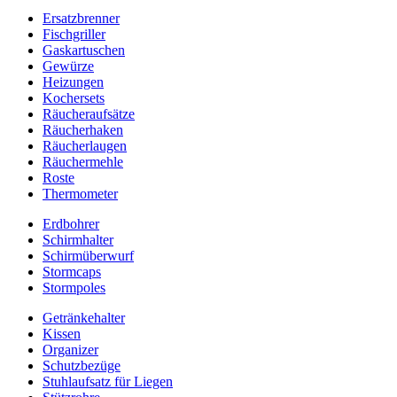
Ersatzbrenner
Fischgriller
Gaskartuschen
Gewürze
Heizungen
Kochersets
Räucheraufsätze
Räucherhaken
Räucherlaugen
Räuchermehle
Roste
Thermometer
Erdbohrer
Schirmhalter
Schirmüberwurf
Stormcaps
Stormpoles
Getränkehalter
Kissen
Organizer
Schutzbezüge
Stuhlaufsatz für Liegen