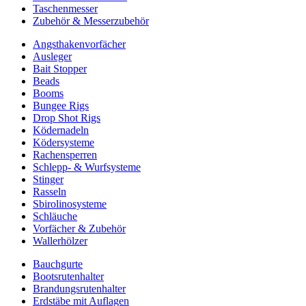
Taschenmesser
Zubehör & Messerzubehör
Angsthakenvorfächer
Ausleger
Bait Stopper
Beads
Booms
Bungee Rigs
Drop Shot Rigs
Ködernadeln
Ködersysteme
Rachensperren
Schlepp- & Wurfsysteme
Stinger
Rasseln
Sbirolinosysteme
Schläuche
Vorfächer & Zubehör
Wallerhölzer
Bauchgurte
Bootsrutenhalter
Brandungsrutenhalter
Erdstäbe mit Auflagen