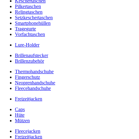
Keschertaschen
Pilkertaschen
Relingtaschen
Setzkeschertaschen
Smartphonehüllen
Tragegurte
Vorfachtaschen
Lure-Holder
Brillenaufstecker
Brillenzubehör
Thermohandschuhe
Fingerschutz
Neoprenhandschuhe
Fleecehandschuhe
Freizeitjacken
Caps
Hüte
Mützen
Fleecejacken
Freizeitjacken