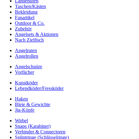
Landehilfen
Taschen/Kästen
Bekleidung
Fanartikel
Outdoor & Co.
Zubehör
Angelsets & Aktionen
Nach Zielfisch
Angelruten
Angelrollen
Angelschnüre
Vorfächer
Kunstköder
Lebendköder/Fressköder
Haken
Bleie & Gewichte
Jig-Köpfe
Wirbel
Snaps (Karabiner)
Verbinder & Connectoren
Splintringe (Schlüsselringe)