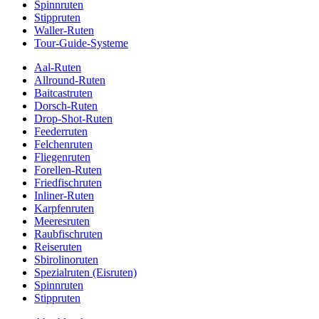
Spinnruten
Stippruten
Waller-Ruten
Tour-Guide-Systeme
Aal-Ruten
Allround-Ruten
Baitcastruten
Dorsch-Ruten
Drop-Shot-Ruten
Feederruten
Felchenruten
Fliegenruten
Forellen-Ruten
Friedfischruten
Inliner-Ruten
Karpfenruten
Meeresruten
Raubfischruten
Reiseruten
Sbirolinoruten
Spezialruten (Eisruten)
Spinnruten
Stippruten