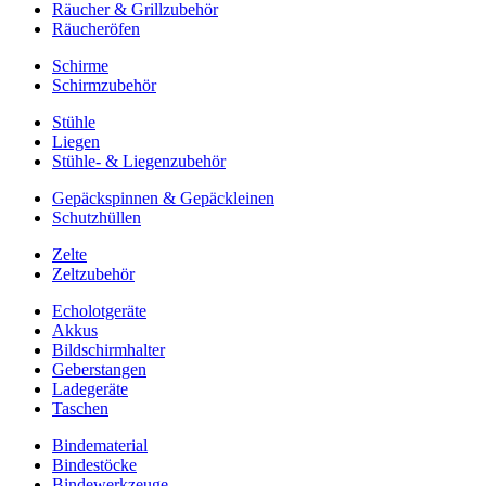
Räucher & Grillzubehör
Räucheröfen
Schirme
Schirmzubehör
Stühle
Liegen
Stühle- & Liegenzubehör
Gepäckspinnen & Gepäckleinen
Schutzhüllen
Zelte
Zeltzubehör
Echolotgeräte
Akkus
Bildschirmhalter
Geberstangen
Ladegeräte
Taschen
Bindematerial
Bindestöcke
Bindewerkzeuge