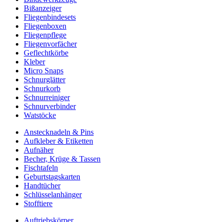
Bißanzeiger
Fliegenbindesets
Fliegenboxen
Fliegenpflege
Fliegenvorfächer
Geflechtkörbe
Kleber
Micro Snaps
Schnurglätter
Schnurkorb
Schnurreiniger
Schnurverbinder
Watstöcke
Anstecknadeln & Pins
Aufkleber & Etiketten
Aufnäher
Becher, Krüge & Tassen
Fischtafeln
Geburtstagskarten
Handtücher
Schlüsselanhänger
Stofftiere
Auftriebskörper