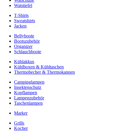
Watschuhe
Watstiefel
T-Shirts
Sweatshirts
Jacken
Bellyboote
Bootszubehör
Organizer
Schlauchboote
Kühlakkus
Kühlboxen & Kühltaschen
Thermobecher & Thermokannen
Campinglampen
Insektenschutz
Kopflampen
Lampenzubehör
Taschenlampen
Marker
Grills
Kocher