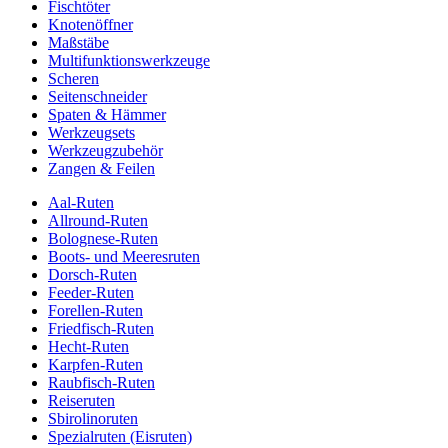
Fischtöter
Knotenöffner
Maßstäbe
Multifunktionswerkzeuge
Scheren
Seitenschneider
Spaten & Hämmer
Werkzeugsets
Werkzeugzubehör
Zangen & Feilen
Aal-Ruten
Allround-Ruten
Bolognese-Ruten
Boots- und Meeresruten
Dorsch-Ruten
Feeder-Ruten
Forellen-Ruten
Friedfisch-Ruten
Hecht-Ruten
Karpfen-Ruten
Raubfisch-Ruten
Reiseruten
Sbirolinoruten
Spezialruten (Eisruten)