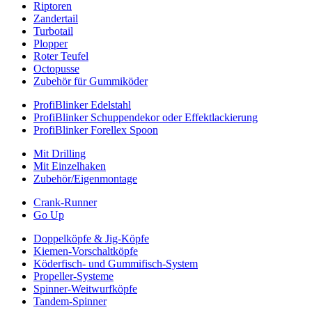
Riptoren
Zandertail
Turbotail
Plopper
Roter Teufel
Octopusse
Zubehör für Gummiköder
ProfiBlinker Edelstahl
ProfiBlinker Schuppendekor oder Effektlackierung
ProfiBlinker Forellex Spoon
Mit Drilling
Mit Einzelhaken
Zubehör/Eigenmontage
Crank-Runner
Go Up
Doppelköpfe & Jig-Köpfe
Kiemen-Vorschaltköpfe
Köderfisch- und Gummifisch-System
Propeller-Systeme
Spinner-Weitwurfköpfe
Tandem-Spinner