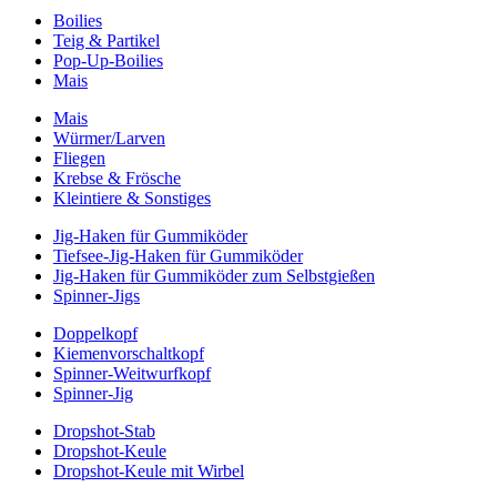
Boilies
Teig & Partikel
Pop-Up-Boilies
Mais
Mais
Würmer/Larven
Fliegen
Krebse & Frösche
Kleintiere & Sonstiges
Jig-Haken für Gummiköder
Tiefsee-Jig-Haken für Gummiköder
Jig-Haken für Gummiköder zum Selbstgießen
Spinner-Jigs
Doppelkopf
Kiemenvorschaltkopf
Spinner-Weitwurfkopf
Spinner-Jig
Dropshot-Stab
Dropshot-Keule
Dropshot-Keule mit Wirbel