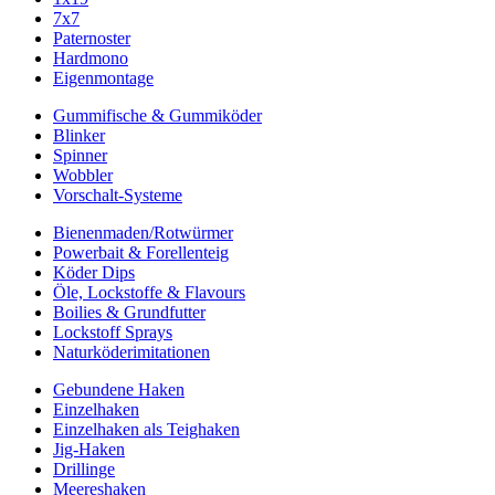
7x7
Paternoster
Hardmono
Eigenmontage
Gummifische & Gummiköder
Blinker
Spinner
Wobbler
Vorschalt-Systeme
Bienenmaden/Rotwürmer
Powerbait & Forellenteig
Köder Dips
Öle, Lockstoffe & Flavours
Boilies & Grundfutter
Lockstoff Sprays
Naturköderimitationen
Gebundene Haken
Einzelhaken
Einzelhaken als Teighaken
Jig-Haken
Drillinge
Meereshaken