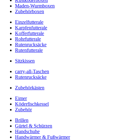
Kustköderboxen
Maden-Wurmboxen
Zubehörboxen
Einzelfutterale
Karpfenfutterale
Kofferfutterale
Rohrfutterale
Rutenrucksäcke
Rutenfutterale
Sitzkissen
carry-all-Taschen
Rutenrucksäcke
Zubehörkästen
Eimer
Köderfischkessel
Zubehör
Brillen
Gürtel & Schürzen
Handschuhe
Handwärmer & Fußwärmer