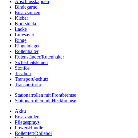
Abschlusskappen
Bindegarne
Ersatzspitzen
Kleber
Korkstücke
Lacke
Luresaver
Ringe
Ringeinlagen
Rollenhalter
Rutenständer/Rutenhalter
Sicherheitsleinen
Stonfos
Taschen
Transport/-schutz
Transportrohr
Stationärrollen mit Frontbremse
Stationärrollen mit Heckbremse
Akku
Ersatzspulen
Pflegesprays
Power-Handle
Rollenfett/Rollenöl