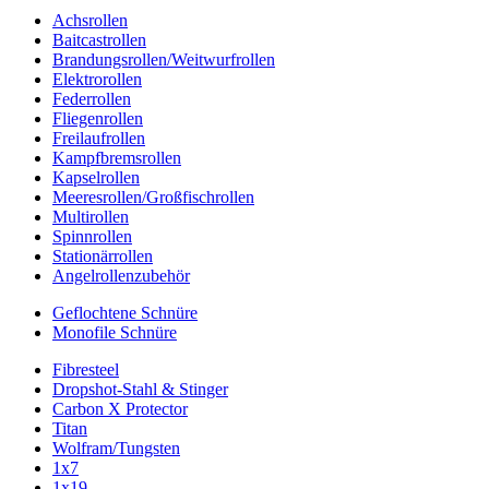
Achsrollen
Baitcastrollen
Brandungsrollen/Weitwurfrollen
Elektrorollen
Federrollen
Fliegenrollen
Freilaufrollen
Kampfbremsrollen
Kapselrollen
Meeresrollen/Großfischrollen
Multirollen
Spinnrollen
Stationärrollen
Angelrollenzubehör
Geflochtene Schnüre
Monofile Schnüre
Fibresteel
Dropshot-Stahl & Stinger
Carbon X Protector
Titan
Wolfram/Tungsten
1x7
1x19