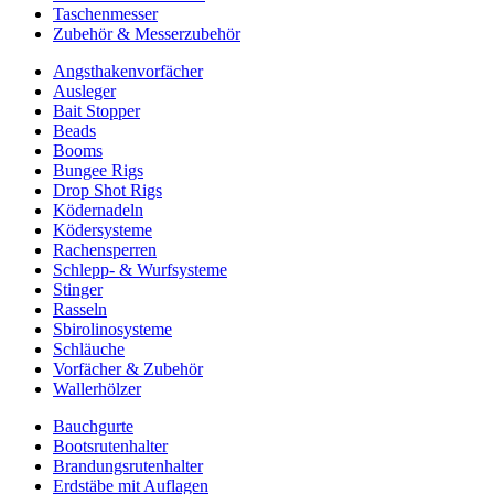
Taschenmesser
Zubehör & Messerzubehör
Angsthakenvorfächer
Ausleger
Bait Stopper
Beads
Booms
Bungee Rigs
Drop Shot Rigs
Ködernadeln
Ködersysteme
Rachensperren
Schlepp- & Wurfsysteme
Stinger
Rasseln
Sbirolinosysteme
Schläuche
Vorfächer & Zubehör
Wallerhölzer
Bauchgurte
Bootsrutenhalter
Brandungsrutenhalter
Erdstäbe mit Auflagen