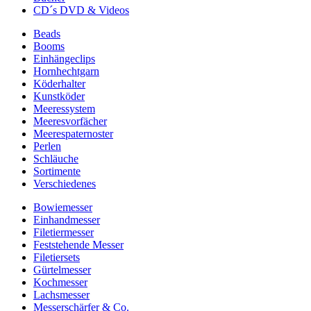
CD´s DVD & Videos
Beads
Booms
Einhängeclips
Hornhechtgarn
Köderhalter
Kunstköder
Meeressystem
Meeresvorfächer
Meerespaternoster
Perlen
Schläuche
Sortimente
Verschiedenes
Bowiemesser
Einhandmesser
Filetiermesser
Feststehende Messer
Filetiersets
Gürtelmesser
Kochmesser
Lachsmesser
Messerschärfer & Co.