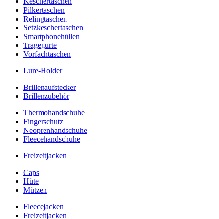
Keschertaschen
Pilkertaschen
Relingtaschen
Setzkeschertaschen
Smartphonehüllen
Tragegurte
Vorfachtaschen
Lure-Holder
Brillenaufstecker
Brillenzubehör
Thermohandschuhe
Fingerschutz
Neoprenhandschuhe
Fleecehandschuhe
Freizeitjacken
Caps
Hüte
Mützen
Fleecejacken
Freizeitjacken