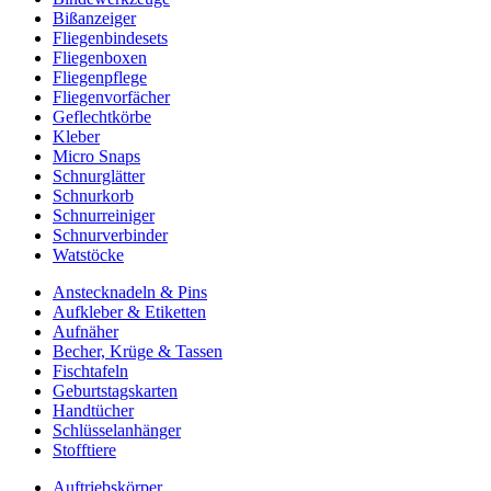
Bißanzeiger
Fliegenbindesets
Fliegenboxen
Fliegenpflege
Fliegenvorfächer
Geflechtkörbe
Kleber
Micro Snaps
Schnurglätter
Schnurkorb
Schnurreiniger
Schnurverbinder
Watstöcke
Anstecknadeln & Pins
Aufkleber & Etiketten
Aufnäher
Becher, Krüge & Tassen
Fischtafeln
Geburtstagskarten
Handtücher
Schlüsselanhänger
Stofftiere
Auftriebskörper