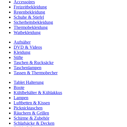
Accessoires
Freizeitbekleidung
Regenbekleidung
Schuhe & Stiefel
Sicherheitsbekleidung
Thermobekleidung
Watbekleidung
Aufnäher
DVD & Videos
Kleidung
Stifte
Taschen & Rucksäcke
Taschenlampen
Tassen & Thermobecher
Tablet Halterung
Boote
Kühlbehälter & Kühlakkus
Lampen
Luftbetten & Kissen
Picknicktaschen
Räuchern & Grillen
Schirme & Zubehör
Schlafsäcke & Decken