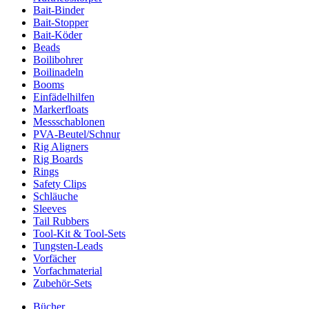
Bait-Binder
Bait-Stopper
Bait-Köder
Beads
Boilibohrer
Boilinadeln
Booms
Einfädelhilfen
Markerfloats
Messschablonen
PVA-Beutel/Schnur
Rig Aligners
Rig Boards
Rings
Safety Clips
Schläuche
Sleeves
Tail Rubbers
Tool-Kit & Tool-Sets
Tungsten-Leads
Vorfächer
Vorfachmaterial
Zubehör-Sets
Bücher