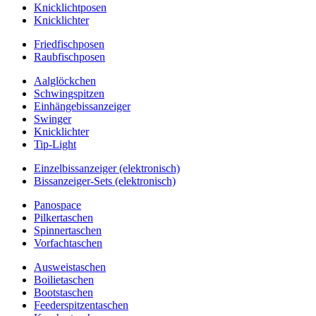
Knicklichtposen
Knicklichter
Friedfischposen
Raubfischposen
Aalglöckchen
Schwingspitzen
Einhängebissanzeiger
Swinger
Knicklichter
Tip-Light
Einzelbissanzeiger (elektronisch)
Bissanzeiger-Sets (elektronisch)
Panospace
Pilkertaschen
Spinnertaschen
Vorfachtaschen
Ausweistaschen
Boilietaschen
Bootstaschen
Feederspitzentaschen