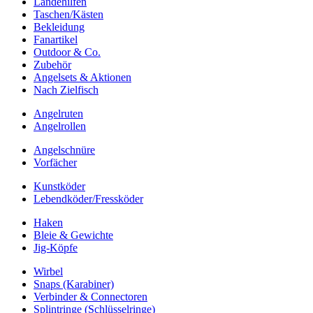
Landehilfen
Taschen/Kästen
Bekleidung
Fanartikel
Outdoor & Co.
Zubehör
Angelsets & Aktionen
Nach Zielfisch
Angelruten
Angelrollen
Angelschnüre
Vorfächer
Kunstköder
Lebendköder/Fressköder
Haken
Bleie & Gewichte
Jig-Köpfe
Wirbel
Snaps (Karabiner)
Verbinder & Connectoren
Splintringe (Schlüsselringe)