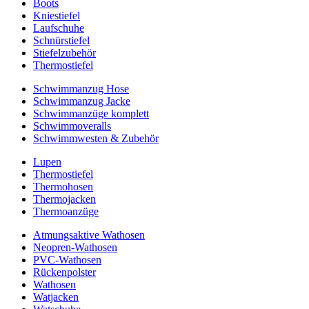
Boots
Kniestiefel
Laufschuhe
Schnürstiefel
Stiefelzubehör
Thermostiefel
Schwimmanzug Hose
Schwimmanzug Jacke
Schwimmanzüge komplett
Schwimmoveralls
Schwimmwesten & Zubehör
Lupen
Thermostiefel
Thermohosen
Thermojacken
Thermoanzüge
Atmungsaktive Wathosen
Neopren-Wathosen
PVC-Wathosen
Rückenpolster
Wathosen
Watjacken