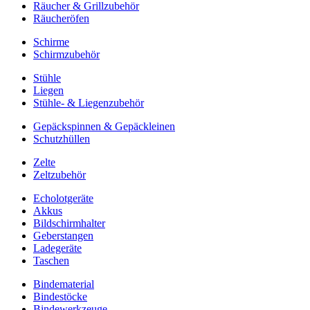
Räucher & Grillzubehör
Räucheröfen
Schirme
Schirmzubehör
Stühle
Liegen
Stühle- & Liegenzubehör
Gepäckspinnen & Gepäckleinen
Schutzhüllen
Zelte
Zeltzubehör
Echolotgeräte
Akkus
Bildschirmhalter
Geberstangen
Ladegeräte
Taschen
Bindematerial
Bindestöcke
Bindewerkzeuge