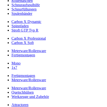
Rollentaschen
Schnuraufspulhilfe
Schnurfüllungen
Spulenbänder
Carbon X Dynamic
Spinnfaden
Stroft GTP Typ R
Carbon X Professional
Carbon X Soft
Meterware/Rollenware
Fertigmontagen
Mono
1x7
Fertigmontagen
Meterware/Rollenware
Meterware/Rollenware
Quetschhülsen
Werkzeuge und Zubehör
Attractoren