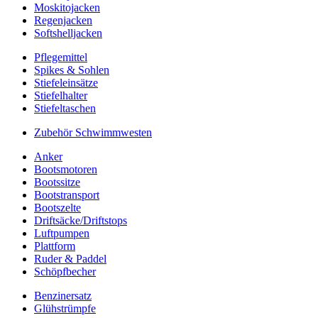
Moskitojacken
Regenjacken
Softshelljacken
Pflegemittel
Spikes & Sohlen
Stiefeleinsätze
Stiefelhalter
Stiefeltaschen
Zubehör Schwimmwesten
Anker
Bootsmotoren
Bootssitze
Bootstransport
Bootszelte
Driftsäcke/Driftstops
Luftpumpen
Plattform
Ruder & Paddel
Schöpfbecher
Benzinersatz
Glühstrümpfe