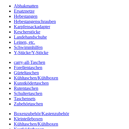
Abhakmatten
Ersatznetze
Hebestangen
Hebestangenschrauben
Karpfensackadapter
Kescherstöcke
Landehandschuhe
Leinen, etc.
Schwimmhilfen
Y-Stücke/Y-Stöcke
carry-all-Taschen
Forellentaschen
Gürteltaschen
Kühltaschen/Kühlboxen
Kunstködertaschen
Rutentaschen
Schultertaschen
Taschensets
Zubehörtaschen
Boxenzubehör/Kastenzubehör
Kleinteileboxen
Kühltaschen/Kühlboxen