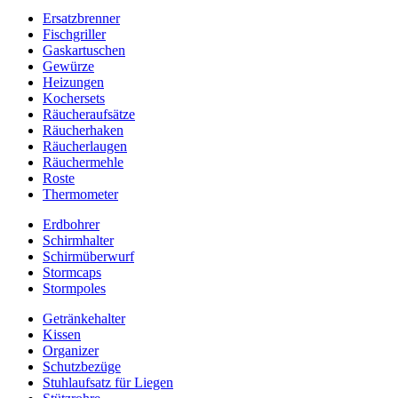
Ersatzbrenner
Fischgriller
Gaskartuschen
Gewürze
Heizungen
Kochersets
Räucheraufsätze
Räucherhaken
Räucherlaugen
Räuchermehle
Roste
Thermometer
Erdbohrer
Schirmhalter
Schirmüberwurf
Stormcaps
Stormpoles
Getränkehalter
Kissen
Organizer
Schutzbezüge
Stuhlaufsatz für Liegen