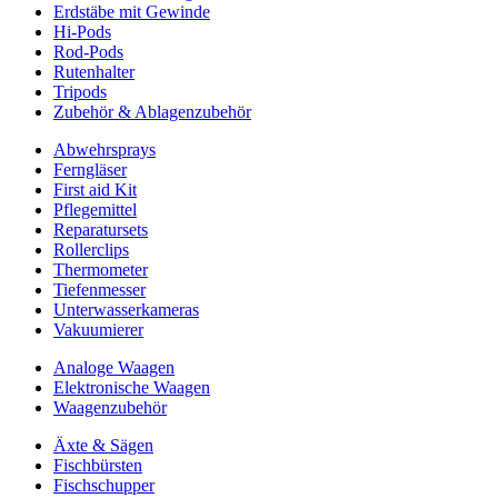
Erdstäbe mit Gewinde
Hi-Pods
Rod-Pods
Rutenhalter
Tripods
Zubehör & Ablagenzubehör
Abwehrsprays
Ferngläser
First aid Kit
Pflegemittel
Reparatursets
Rollerclips
Thermometer
Tiefenmesser
Unterwasserkameras
Vakuumierer
Analoge Waagen
Elektronische Waagen
Waagenzubehör
Äxte & Sägen
Fischbürsten
Fischschupper