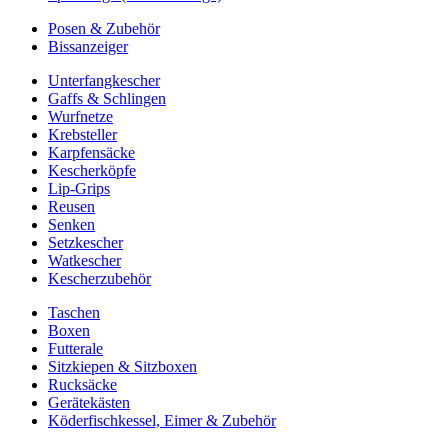
Posen & Zubehör
Bissanzeiger
Unterfangkescher
Gaffs & Schlingen
Wurfnetze
Krebsteller
Karpfensäcke
Kescherköpfe
Lip-Grips
Reusen
Senken
Setzkescher
Watkescher
Kescherzubehör
Taschen
Boxen
Futterale
Sitzkiepen & Sitzboxen
Rucksäcke
Gerätekästen
Köderfischkessel, Eimer & Zubehör