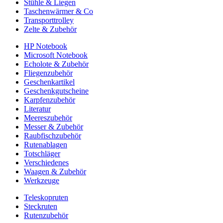
Stühle & Liegen
Taschenwärmer & Co
Transporttrolley
Zelte & Zubehör
HP Notebook
Microsoft Notebook
Echolote & Zubehör
Fliegenzubehör
Geschenkartikel
Geschenkgutscheine
Karpfenzubehör
Literatur
Meereszubehör
Messer & Zubehör
Raubfischzubehör
Rutenablagen
Totschläger
Verschiedenes
Waagen & Zubehör
Werkzeuge
Teleskopruten
Steckruten
Rutenzubehör