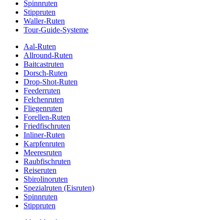
Spinnruten
Stippruten
Waller-Ruten
Tour-Guide-Systeme
Aal-Ruten
Allround-Ruten
Baitcastruten
Dorsch-Ruten
Drop-Shot-Ruten
Feederruten
Felchenruten
Fliegenruten
Forellen-Ruten
Friedfischruten
Inliner-Ruten
Karpfenruten
Meeresruten
Raubfischruten
Reiseruten
Sbirolinoruten
Spezialruten (Eisruten)
Spinnruten
Stippruten