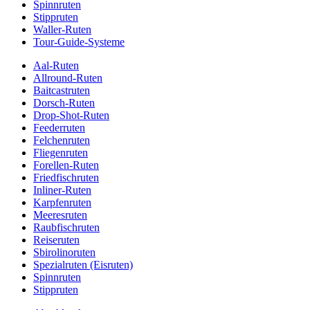
Spinnruten
Stippruten
Waller-Ruten
Tour-Guide-Systeme
Aal-Ruten
Allround-Ruten
Baitcastruten
Dorsch-Ruten
Drop-Shot-Ruten
Feederruten
Felchenruten
Fliegenruten
Forellen-Ruten
Friedfischruten
Inliner-Ruten
Karpfenruten
Meeresruten
Raubfischruten
Reiseruten
Sbirolinoruten
Spezialruten (Eisruten)
Spinnruten
Stippruten