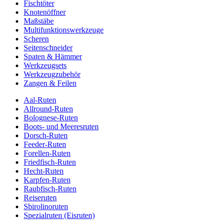
Fischtöter
Knotenöffner
Maßstäbe
Multifunktionswerkzeuge
Scheren
Seitenschneider
Spaten & Hämmer
Werkzeugsets
Werkzeugzubehör
Zangen & Feilen
Aal-Ruten
Allround-Ruten
Bolognese-Ruten
Boots- und Meeresruten
Dorsch-Ruten
Feeder-Ruten
Forellen-Ruten
Friedfisch-Ruten
Hecht-Ruten
Karpfen-Ruten
Raubfisch-Ruten
Reiseruten
Sbirolinoruten
Spezialruten (Eisruten)