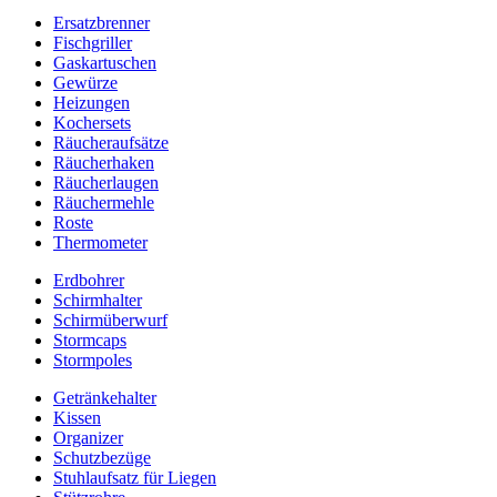
Ersatzbrenner
Fischgriller
Gaskartuschen
Gewürze
Heizungen
Kochersets
Räucheraufsätze
Räucherhaken
Räucherlaugen
Räuchermehle
Roste
Thermometer
Erdbohrer
Schirmhalter
Schirmüberwurf
Stormcaps
Stormpoles
Getränkehalter
Kissen
Organizer
Schutzbezüge
Stuhlaufsatz für Liegen