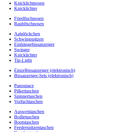
Knicklichtposen
Knicklichter
Friedfischposen
Raubfischposen
Aalglöckchen
Schwingspitzen
Einhängebissanzeiger
Swinger
Knicklichter
Tip-Light
Einzelbissanzeiger (elektronisch)
Bissanzeiger-Sets (elektronisch)
Panospace
Pilkertaschen
Spinnertaschen
Vorfachtaschen
Ausweistaschen
Boilietaschen
Bootstaschen
Feederspitzentaschen