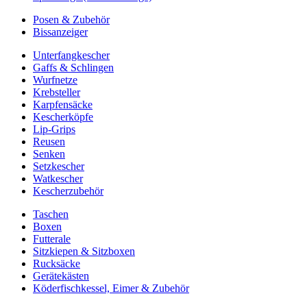
Posen & Zubehör
Bissanzeiger
Unterfangkescher
Gaffs & Schlingen
Wurfnetze
Krebsteller
Karpfensäcke
Kescherköpfe
Lip-Grips
Reusen
Senken
Setzkescher
Watkescher
Kescherzubehör
Taschen
Boxen
Futterale
Sitzkiepen & Sitzboxen
Rucksäcke
Gerätekästen
Köderfischkessel, Eimer & Zubehör