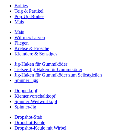
Boilies
Teig & Partikel
Pop-Up-Boilies
Mais
Mais
Würmer/Larven
Fliegen
Krebse & Frösche
Kleintiere & Sonstiges
Jig-Haken für Gummiköder
Tiefsee-Jig-Haken für Gummiköder
Jig-Haken für Gummiköder zum Selbstgießen
Spinner-Jigs
Doppelkopf
Kiemenvorschaltkopf
Spinner-Weitwurfkopf
Spinner-Jig
Dropshot-Stab
Dropshot-Keule
Dropshot-Keule mit Wirbel