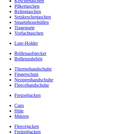
Keschertaschen
Pilkertaschen
Relingtaschen
Setzkeschertaschen
Smartphonehüllen
Tragegurte
Vorfachtaschen
Lure-Holder
Brillenaufstecker
Brillenzubehör
Thermohandschuhe
Fingerschutz
Neoprenhandschuhe
Fleecehandschuhe
Freizeitjacken
Caps
Hüte
Mützen
Fleecejacken
Freizeitjacken