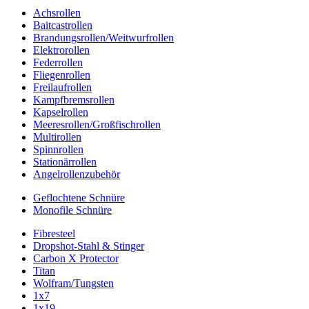
Achsrollen
Baitcastrollen
Brandungsrollen/Weitwurfrollen
Elektrorollen
Federrollen
Fliegenrollen
Freilaufrollen
Kampfbremsrollen
Kapselrollen
Meeresrollen/Großfischrollen
Multirollen
Spinnrollen
Stationärrollen
Angelrollenzubehör
Geflochtene Schnüre
Monofile Schnüre
Fibresteel
Dropshot-Stahl & Stinger
Carbon X Protector
Titan
Wolfram/Tungsten
1x7
1x19