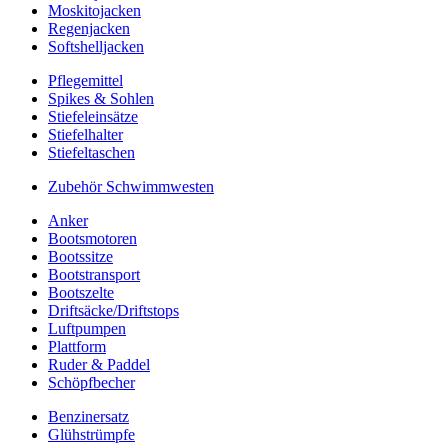
Moskitojacken
Regenjacken
Softshelljacken
Pflegemittel
Spikes & Sohlen
Stiefeleinsätze
Stiefelhalter
Stiefeltaschen
Zubehör Schwimmwesten
Anker
Bootsmotoren
Bootssitze
Bootstransport
Bootszelte
Driftsäcke/Driftstops
Luftpumpen
Plattform
Ruder & Paddel
Schöpfbecher
Benzinersatz
Glühstrümpfe