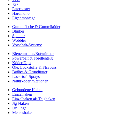
7x7
Paternoster
Hardmono
Eigenmontage
Gummifische & Gummiköder
Blinker
Spinner
Wobbler
Vorschalt-Systeme
Bienenmaden/Rotwürmer
Powerbait & Forellenteig
Köder Dips
Öle, Lockstoffe & Flavours
Boilies & Grundfutter
Lockstoff Sprays
Naturköderimitationen
Gebundene Haken
Einzelhaken
Einzelhaken als Teighaken
Jig-Haken
Drillinge
Meereshaken