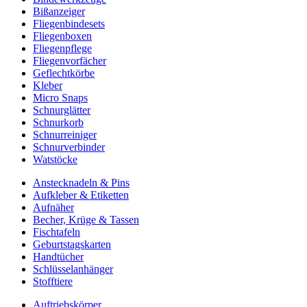
Bißanzeiger
Fliegenbindesets
Fliegenboxen
Fliegenpflege
Fliegenvorfächer
Geflechtkörbe
Kleber
Micro Snaps
Schnurglätter
Schnurkorb
Schnurreiniger
Schnurverbinder
Watstöcke
Anstecknadeln & Pins
Aufkleber & Etiketten
Aufnäher
Becher, Krüge & Tassen
Fischtafeln
Geburtstagskarten
Handtücher
Schlüsselanhänger
Stofftiere
Auftriebskörper