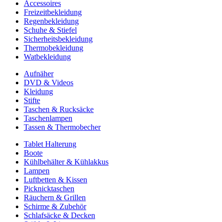
Accessoires
Freizeitbekleidung
Regenbekleidung
Schuhe & Stiefel
Sicherheitsbekleidung
Thermobekleidung
Watbekleidung
Aufnäher
DVD & Videos
Kleidung
Stifte
Taschen & Rucksäcke
Taschenlampen
Tassen & Thermobecher
Tablet Halterung
Boote
Kühlbehälter & Kühlakkus
Lampen
Luftbetten & Kissen
Picknicktaschen
Räuchern & Grillen
Schirme & Zubehör
Schlafsäcke & Decken