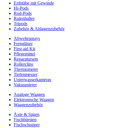
Erdstäbe mit Gewinde
Hi-Pods
Rod-Pods
Rutenhalter
Tripods
Zubehör & Ablagenzubehör
Abwehrsprays
Ferngläser
First aid Kit
Pflegemittel
Reparatursets
Rollerclips
Thermometer
Tiefenmesser
Unterwasserkameras
Vakuumierer
Analoge Waagen
Elektronische Waagen
Waagenzubehör
Äxte & Sägen
Fischbürsten
Fischschupper