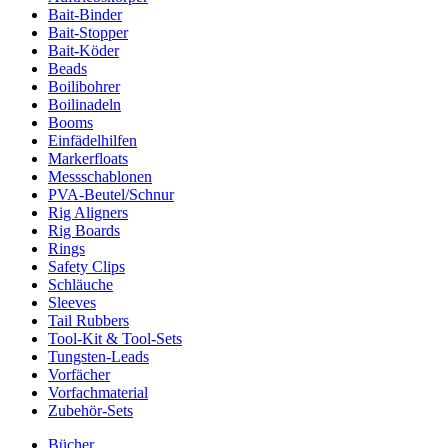
Bait-Binder
Bait-Stopper
Bait-Köder
Beads
Boilibohrer
Boilinadeln
Booms
Einfädelhilfen
Markerfloats
Messschablonen
PVA-Beutel/Schnur
Rig Aligners
Rig Boards
Rings
Safety Clips
Schläuche
Sleeves
Tail Rubbers
Tool-Kit & Tool-Sets
Tungsten-Leads
Vorfächer
Vorfachmaterial
Zubehör-Sets
Bücher