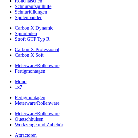
Rollentaschen
Schnuraufspulhilfe
Schnurfüllungen
Spulenbänder
Carbon X Dynamic
Spinnfaden
Stroft GTP Typ R
Carbon X Professional
Carbon X Soft
Meterware/Rollenware
Fertigmontagen
Mono
1x7
Fertigmontagen
Meterware/Rollenware
Meterware/Rollenware
Quetschhülsen
Werkzeuge und Zubehör
Attractoren