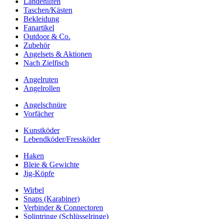
Landehilfen
Taschen/Kästen
Bekleidung
Fanartikel
Outdoor & Co.
Zubehör
Angelsets & Aktionen
Nach Zielfisch
Angelruten
Angelrollen
Angelschnüre
Vorfächer
Kunstköder
Lebendköder/Fressköder
Haken
Bleie & Gewichte
Jig-Köpfe
Wirbel
Snaps (Karabiner)
Verbinder & Connectoren
Splintringe (Schlüsselringe)