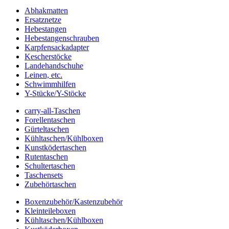
Abhakmatten
Ersatznetze
Hebestangen
Hebestangenschrauben
Karpfensackadapter
Kescherstöcke
Landehandschuhe
Leinen, etc.
Schwimmhilfen
Y-Stücke/Y-Stöcke
carry-all-Taschen
Forellentaschen
Gürteltaschen
Kühltaschen/Kühlboxen
Kunstködertaschen
Rutentaschen
Schultertaschen
Taschensets
Zubehörtaschen
Boxenzubehör/Kastenzubehör
Kleinteileboxen
Kühltaschen/Kühlboxen