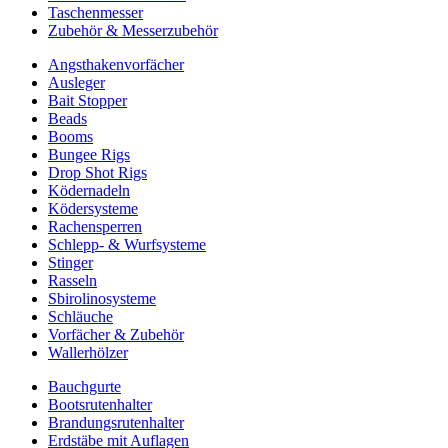
Taschenmesser
Zubehör & Messerzubehör
Angsthakenvorfächer
Ausleger
Bait Stopper
Beads
Booms
Bungee Rigs
Drop Shot Rigs
Ködernadeln
Ködersysteme
Rachensperren
Schlepp- & Wurfsysteme
Stinger
Rasseln
Sbirolinosysteme
Schläuche
Vorfächer & Zubehör
Wallerhölzer
Bauchgurte
Bootsrutenhalter
Brandungsrutenhalter
Erdstäbe mit Auflagen