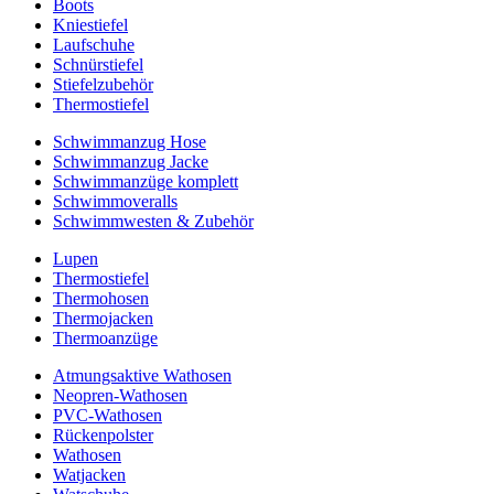
Boots
Kniestiefel
Laufschuhe
Schnürstiefel
Stiefelzubehör
Thermostiefel
Schwimmanzug Hose
Schwimmanzug Jacke
Schwimmanzüge komplett
Schwimmoveralls
Schwimmwesten & Zubehör
Lupen
Thermostiefel
Thermohosen
Thermojacken
Thermoanzüge
Atmungsaktive Wathosen
Neopren-Wathosen
PVC-Wathosen
Rückenpolster
Wathosen
Watjacken