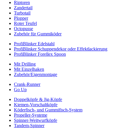
Riptoren
Zandertail
Turbotail
Plopper
Roter Teufel
Octopusse
Zubehör für Gummiköder
ProfiBlinker Edelstahl
ProfiBlinker Schuppendekor oder Effektlackierung
ProfiBlinker Forellex Spoon
Mit Drilling
Mit Einzelhaken
Zubehör/Eigenmontage
Crank-Runner
Go Up
Doppelköpfe & Jig-Köpfe
Kiemen-Vorschaltköpfe
Köderfisch- und Gummifisch-System
Propeller-Systeme
Spinner-Weitwurfköpfe
Tandem-Spinner