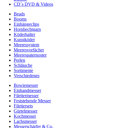
CD´s DVD & Videos
Beads
Booms
Einhängeclips
Hornhechtgarn
Köderhalter
Kunstköder
Meeressystem
Meeresvorfächer
Meerespaternoster
Perlen
Schläuche
Sortimente
Verschiedenes
Bowiemesser
Einhandmesser
Filetiermesser
Feststehende Messer
Filetiersets
Gürtelmesser
Kochmesser
Lachsmesser
Messerschärfer & Co.