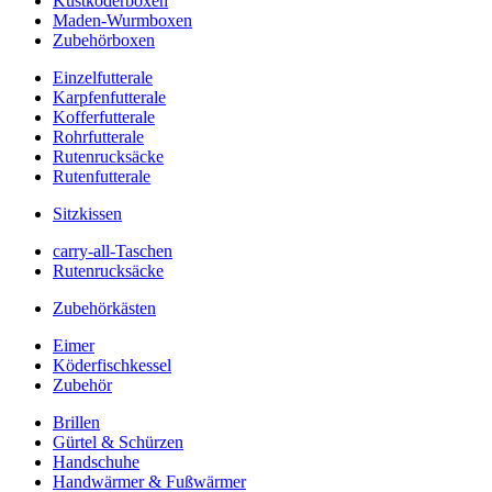
Kustköderboxen
Maden-Wurmboxen
Zubehörboxen
Einzelfutterale
Karpfenfutterale
Kofferfutterale
Rohrfutterale
Rutenrucksäcke
Rutenfutterale
Sitzkissen
carry-all-Taschen
Rutenrucksäcke
Zubehörkästen
Eimer
Köderfischkessel
Zubehör
Brillen
Gürtel & Schürzen
Handschuhe
Handwärmer & Fußwärmer