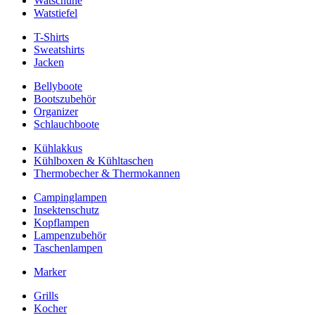
Watschuhe
Watstiefel
T-Shirts
Sweatshirts
Jacken
Bellyboote
Bootszubehör
Organizer
Schlauchboote
Kühlakkus
Kühlboxen & Kühltaschen
Thermobecher & Thermokannen
Campinglampen
Insektenschutz
Kopflampen
Lampenzubehör
Taschenlampen
Marker
Grills
Kocher