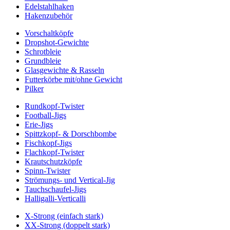
Edelstahlhaken
Hakenzubehör
Vorschaltköpfe
Dropshot-Gewichte
Schrotbleie
Grundbleie
Glasgewichte & Rasseln
Futterkörbe mit/ohne Gewicht
Pilker
Rundkopf-Twister
Football-Jigs
Erie-Jigs
Spittzkopf- & Dorschbombe
Fischkopf-Jigs
Flachkopf-Twister
Krautschutzköpfe
Spinn-Twister
Strömungs- und Vertical-Jig
Tauchschaufel-Jigs
Halligalli-Verticalli
X-Strong (einfach stark)
XX-Strong (doppelt stark)