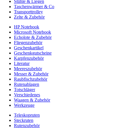
Stühle & Liegen
Taschenwärmer & Co
Transporttrolley
Zelte & Zubehör
HP Notebook
Microsoft Notebook
Echolote & Zubehör
Fliegenzubehör
Geschenkartikel
Geschenkgutscheine
Karpfenzubehör
Literatur
Meereszubehör
Messer & Zubehör
Raubfischzubehör
Rutenablagen
Totschläger
Verschiedenes
Waagen & Zubehör
Werkzeuge
Teleskopruten
Steckruten
Rutenzubehör