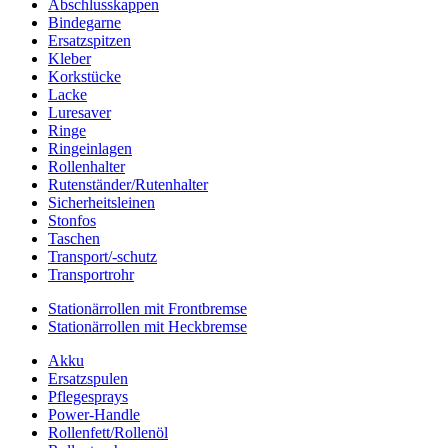
Abschlusskappen
Bindegarne
Ersatzspitzen
Kleber
Korkstücke
Lacke
Luresaver
Ringe
Ringeinlagen
Rollenhalter
Rutenständer/Rutenhalter
Sicherheitsleinen
Stonfos
Taschen
Transport/-schutz
Transportrohr
Stationärrollen mit Frontbremse
Stationärrollen mit Heckbremse
Akku
Ersatzspulen
Pflegesprays
Power-Handle
Rollenfett/Rollenöl