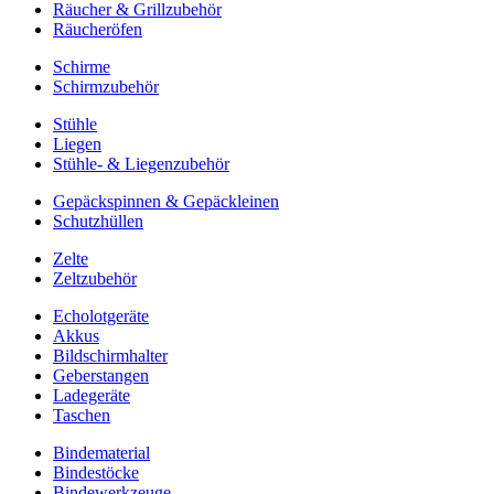
Räucher & Grillzubehör
Räucheröfen
Schirme
Schirmzubehör
Stühle
Liegen
Stühle- & Liegenzubehör
Gepäckspinnen & Gepäckleinen
Schutzhüllen
Zelte
Zeltzubehör
Echolotgeräte
Akkus
Bildschirmhalter
Geberstangen
Ladegeräte
Taschen
Bindematerial
Bindestöcke
Bindewerkzeuge