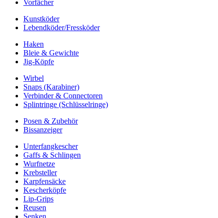
Vorfächer
Kunstköder
Lebendköder/Fressköder
Haken
Bleie & Gewichte
Jig-Köpfe
Wirbel
Snaps (Karabiner)
Verbinder & Connectoren
Splintringe (Schlüsselringe)
Posen & Zubehör
Bissanzeiger
Unterfangkescher
Gaffs & Schlingen
Wurfnetze
Krebsteller
Karpfensäcke
Kescherköpfe
Lip-Grips
Reusen
Senken