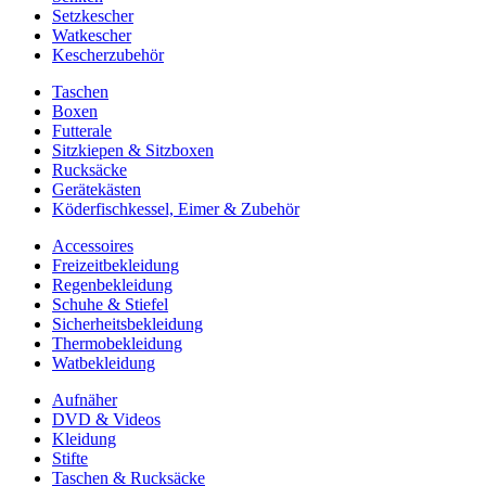
Setzkescher
Watkescher
Kescherzubehör
Taschen
Boxen
Futterale
Sitzkiepen & Sitzboxen
Rucksäcke
Gerätekästen
Köderfischkessel, Eimer & Zubehör
Accessoires
Freizeitbekleidung
Regenbekleidung
Schuhe & Stiefel
Sicherheitsbekleidung
Thermobekleidung
Watbekleidung
Aufnäher
DVD & Videos
Kleidung
Stifte
Taschen & Rucksäcke