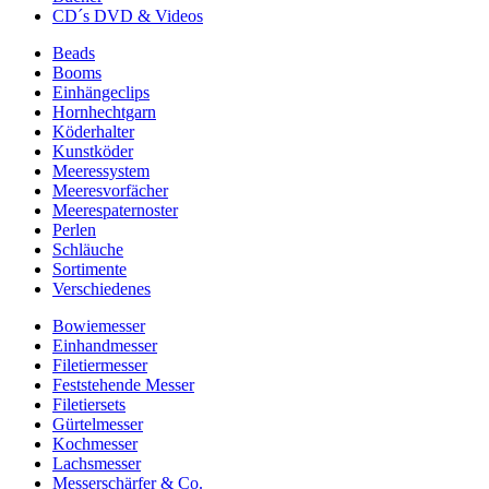
CD´s DVD & Videos
Beads
Booms
Einhängeclips
Hornhechtgarn
Köderhalter
Kunstköder
Meeressystem
Meeresvorfächer
Meerespaternoster
Perlen
Schläuche
Sortimente
Verschiedenes
Bowiemesser
Einhandmesser
Filetiermesser
Feststehende Messer
Filetiersets
Gürtelmesser
Kochmesser
Lachsmesser
Messerschärfer & Co.