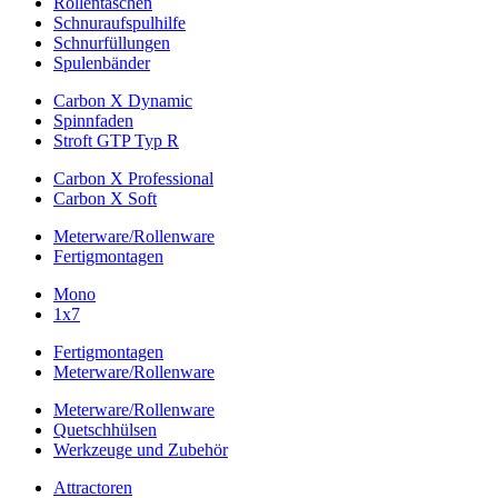
Rollentaschen
Schnuraufspulhilfe
Schnurfüllungen
Spulenbänder
Carbon X Dynamic
Spinnfaden
Stroft GTP Typ R
Carbon X Professional
Carbon X Soft
Meterware/Rollenware
Fertigmontagen
Mono
1x7
Fertigmontagen
Meterware/Rollenware
Meterware/Rollenware
Quetschhülsen
Werkzeuge und Zubehör
Attractoren