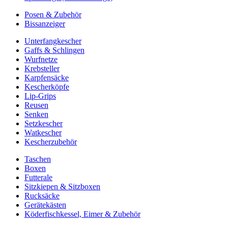
Posen & Zubehör
Bissanzeiger
Unterfangkescher
Gaffs & Schlingen
Wurfnetze
Krebsteller
Karpfensäcke
Kescherköpfe
Lip-Grips
Reusen
Senken
Setzkescher
Watkescher
Kescherzubehör
Taschen
Boxen
Futterale
Sitzkiepen & Sitzboxen
Rucksäcke
Gerätekästen
Köderfischkessel, Eimer & Zubehör