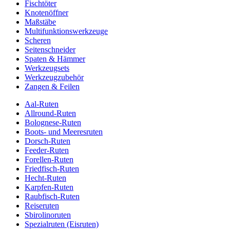
Fischtöter
Knotenöffner
Maßstäbe
Multifunktionswerkzeuge
Scheren
Seitenschneider
Spaten & Hämmer
Werkzeugsets
Werkzeugzubehör
Zangen & Feilen
Aal-Ruten
Allround-Ruten
Bolognese-Ruten
Boots- und Meeresruten
Dorsch-Ruten
Feeder-Ruten
Forellen-Ruten
Friedfisch-Ruten
Hecht-Ruten
Karpfen-Ruten
Raubfisch-Ruten
Reiseruten
Sbirolinoruten
Spezialruten (Eisruten)