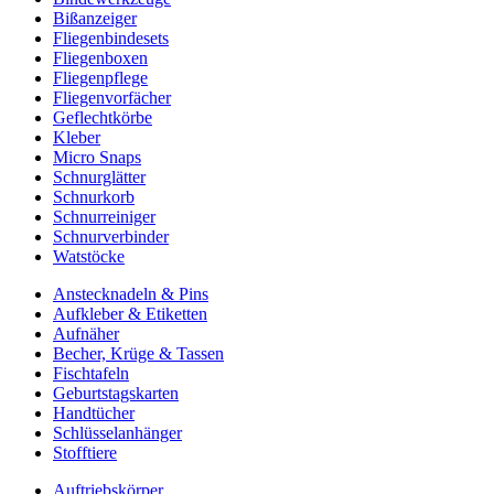
Bißanzeiger
Fliegenbindesets
Fliegenboxen
Fliegenpflege
Fliegenvorfächer
Geflechtkörbe
Kleber
Micro Snaps
Schnurglätter
Schnurkorb
Schnurreiniger
Schnurverbinder
Watstöcke
Anstecknadeln & Pins
Aufkleber & Etiketten
Aufnäher
Becher, Krüge & Tassen
Fischtafeln
Geburtstagskarten
Handtücher
Schlüsselanhänger
Stofftiere
Auftriebskörper