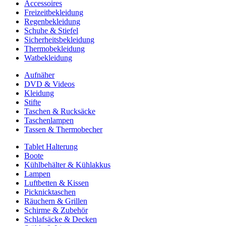
Accessoires
Freizeitbekleidung
Regenbekleidung
Schuhe & Stiefel
Sicherheitsbekleidung
Thermobekleidung
Watbekleidung
Aufnäher
DVD & Videos
Kleidung
Stifte
Taschen & Rucksäcke
Taschenlampen
Tassen & Thermobecher
Tablet Halterung
Boote
Kühlbehälter & Kühlakkus
Lampen
Luftbetten & Kissen
Picknicktaschen
Räuchern & Grillen
Schirme & Zubehör
Schlafsäcke & Decken