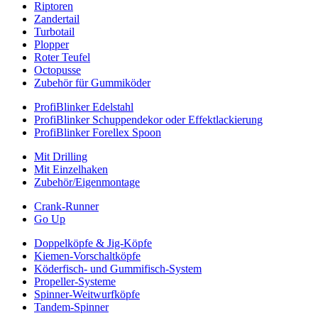
Riptoren
Zandertail
Turbotail
Plopper
Roter Teufel
Octopusse
Zubehör für Gummiköder
ProfiBlinker Edelstahl
ProfiBlinker Schuppendekor oder Effektlackierung
ProfiBlinker Forellex Spoon
Mit Drilling
Mit Einzelhaken
Zubehör/Eigenmontage
Crank-Runner
Go Up
Doppelköpfe & Jig-Köpfe
Kiemen-Vorschaltköpfe
Köderfisch- und Gummifisch-System
Propeller-Systeme
Spinner-Weitwurfköpfe
Tandem-Spinner