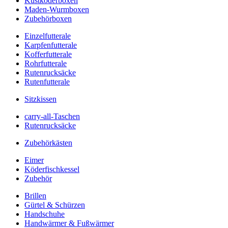
Kustköderboxen
Maden-Wurmboxen
Zubehörboxen
Einzelfutterale
Karpfenfutterale
Kofferfutterale
Rohrfutterale
Rutenrucksäcke
Rutenfutterale
Sitzkissen
carry-all-Taschen
Rutenrucksäcke
Zubehörkästen
Eimer
Köderfischkessel
Zubehör
Brillen
Gürtel & Schürzen
Handschuhe
Handwärmer & Fußwärmer