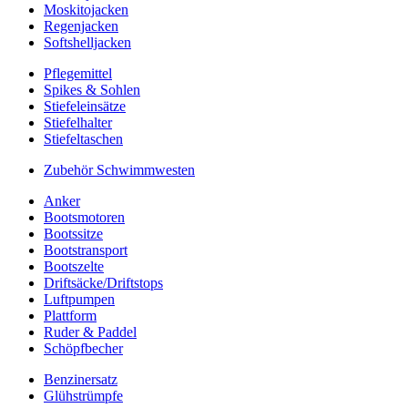
Moskitojacken
Regenjacken
Softshelljacken
Pflegemittel
Spikes & Sohlen
Stiefeleinsätze
Stiefelhalter
Stiefeltaschen
Zubehör Schwimmwesten
Anker
Bootsmotoren
Bootssitze
Bootstransport
Bootszelte
Driftsäcke/Driftstops
Luftpumpen
Plattform
Ruder & Paddel
Schöpfbecher
Benzinersatz
Glühstrümpfe