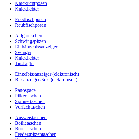
Knicklichtposen
Knicklichter
Friedfischposen
Raubfischposen
Aalglöckchen
Schwingspitzen
Einhängebissanzeiger
Swinger
Knicklichter
Tip-Light
Einzelbissanzeiger (elektronisch)
Bissanzeiger-Sets (elektronisch)
Panospace
Pilkertaschen
Spinnertaschen
Vorfachtaschen
Ausweistaschen
Boilietaschen
Bootstaschen
Feederspitzentaschen