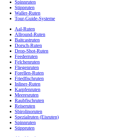
Spinnruten
Stippruten
Waller-Ruten
Tour-Guide-Systeme
Aal-Ruten
Allround-Ruten
Baitcastruten
Dorsch-Ruten
Drop-Shot-Ruten
Feederruten
Felchenruten
Fliegenruten
Forellen-Ruten
Friedfischruten
Inliner-Ruten
Karpfenruten
Meeresruten
Raubfischruten
Reiseruten
Sbirolinoruten
Spezialruten (Eisruten)
Spinnruten
Stippruten