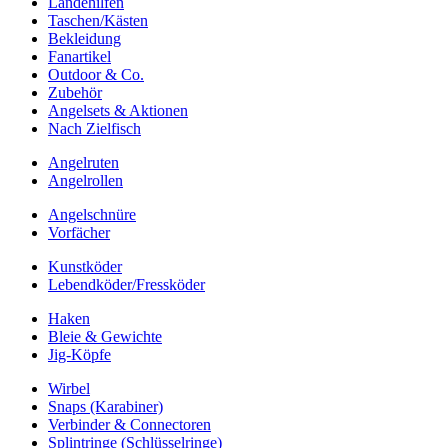
Landehilfen
Taschen/Kästen
Bekleidung
Fanartikel
Outdoor & Co.
Zubehör
Angelsets & Aktionen
Nach Zielfisch
Angelruten
Angelrollen
Angelschnüre
Vorfächer
Kunstköder
Lebendköder/Fressköder
Haken
Bleie & Gewichte
Jig-Köpfe
Wirbel
Snaps (Karabiner)
Verbinder & Connectoren
Splintringe (Schlüsselringe)