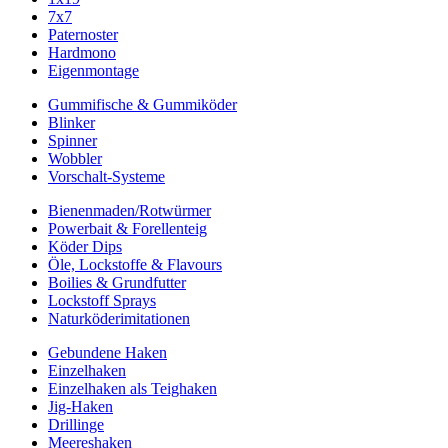
7x7
Paternoster
Hardmono
Eigenmontage
Gummifische & Gummiköder
Blinker
Spinner
Wobbler
Vorschalt-Systeme
Bienenmaden/Rotwürmer
Powerbait & Forellenteig
Köder Dips
Öle, Lockstoffe & Flavours
Boilies & Grundfutter
Lockstoff Sprays
Naturköderimitationen
Gebundene Haken
Einzelhaken
Einzelhaken als Teighaken
Jig-Haken
Drillinge
Meereshaken