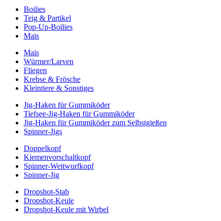
Boilies
Teig & Partikel
Pop-Up-Boilies
Mais
Mais
Würmer/Larven
Fliegen
Krebse & Frösche
Kleintiere & Sonstiges
Jig-Haken für Gummiköder
Tiefsee-Jig-Haken für Gummiköder
Jig-Haken für Gummiköder zum Selbstgießen
Spinner-Jigs
Doppelkopf
Kiemenvorschaltkopf
Spinner-Weitwurfkopf
Spinner-Jig
Dropshot-Stab
Dropshot-Keule
Dropshot-Keule mit Wirbel