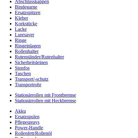
Abschlusskappen
Bindegarne
Ersatzspitzen
Kleber
Korkstücke
Lacke
Luresaver
Ringe
Ringeinlagen
Rollenhalter
Rutenständer/Rutenhalter
Sicherheitsleinen
Stonfos
Taschen
Transport/-schutz
Transportrohr
Stationärrollen mit Frontbremse
Stationärrollen mit Heckbremse
Akku
Ersatzspulen
Pflegesprays
Power-Handle
Rollenfett/Rollenöl