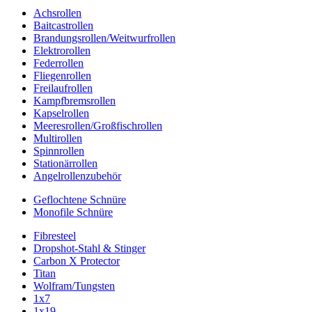
Achsrollen
Baitcastrollen
Brandungsrollen/Weitwurfrollen
Elektrorollen
Federrollen
Fliegenrollen
Freilaufrollen
Kampfbremsrollen
Kapselrollen
Meeresrollen/Großfischrollen
Multirollen
Spinnrollen
Stationärrollen
Angelrollenzubehör
Geflochtene Schnüre
Monofile Schnüre
Fibresteel
Dropshot-Stahl & Stinger
Carbon X Protector
Titan
Wolfram/Tungsten
1x7
1x19