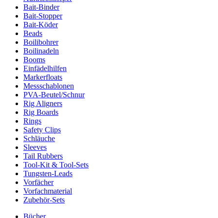
Bait-Binder
Bait-Stopper
Bait-Köder
Beads
Boilibohrer
Boilinadeln
Booms
Einfädelhilfen
Markerfloats
Messschablonen
PVA-Beutel/Schnur
Rig Aligners
Rig Boards
Rings
Safety Clips
Schläuche
Sleeves
Tail Rubbers
Tool-Kit & Tool-Sets
Tungsten-Leads
Vorfächer
Vorfachmaterial
Zubehör-Sets
Bücher