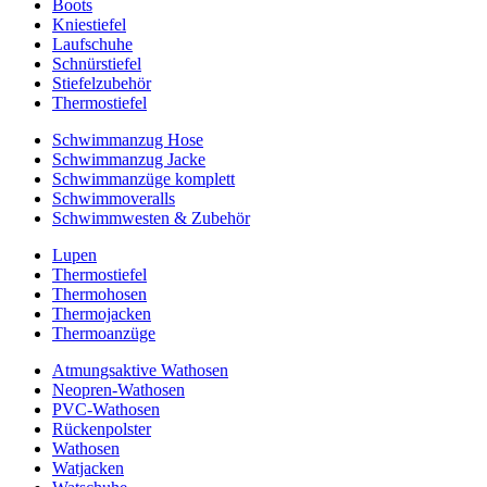
Boots
Kniestiefel
Laufschuhe
Schnürstiefel
Stiefelzubehör
Thermostiefel
Schwimmanzug Hose
Schwimmanzug Jacke
Schwimmanzüge komplett
Schwimmoveralls
Schwimmwesten & Zubehör
Lupen
Thermostiefel
Thermohosen
Thermojacken
Thermoanzüge
Atmungsaktive Wathosen
Neopren-Wathosen
PVC-Wathosen
Rückenpolster
Wathosen
Watjacken