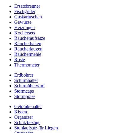
Ersatzbrenner
Fischgriller
Gaskartuschen
Gewürze
Heizungen
Kochersets
Räucheraufsätze
Räucherhaken
Räucherlaugen
Räuchermehle
Roste
Thermometer
Erdbohrer
Schirmhalter
Schirmüberwurf
Stormcaps
Stormpoles
Getränkehalter
Kissen
Organizer
Schutzbezüge
Stuhlaufsatz für Liegen