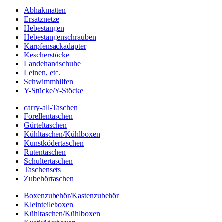
Abhakmatten
Ersatznetze
Hebestangen
Hebestangenschrauben
Karpfensackadapter
Kescherstöcke
Landehandschuhe
Leinen, etc.
Schwimmhilfen
Y-Stücke/Y-Stöcke
carry-all-Taschen
Forellentaschen
Gürteltaschen
Kühltaschen/Kühlboxen
Kunstködertaschen
Rutentaschen
Schultertaschen
Taschensets
Zubehörtaschen
Boxenzubehör/Kastenzubehör
Kleinteileboxen
Kühltaschen/Kühlboxen