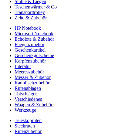
Stühle & Liegen
Taschenwärmer & Co
Transporttrolley
Zelte & Zubehör
HP Notebook
Microsoft Notebook
Echolote & Zubehör
Fliegenzubehör
Geschenkartikel
Geschenkgutscheine
Karpfenzubehör
Literatur
Meereszubehör
Messer & Zubehör
Raubfischzubehör
Rutenablagen
Totschläger
Verschiedenes
Waagen & Zubehör
Werkzeuge
Teleskopruten
Steckruten
Rutenzubehör