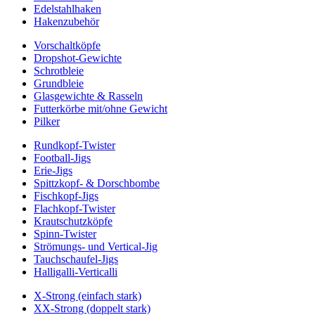
Edelstahlhaken
Hakenzubehör
Vorschaltköpfe
Dropshot-Gewichte
Schrotbleie
Grundbleie
Glasgewichte & Rasseln
Futterkörbe mit/ohne Gewicht
Pilker
Rundkopf-Twister
Football-Jigs
Erie-Jigs
Spittzkopf- & Dorschbombe
Fischkopf-Jigs
Flachkopf-Twister
Krautschutzköpfe
Spinn-Twister
Strömungs- und Vertical-Jig
Tauchschaufel-Jigs
Halligalli-Verticalli
X-Strong (einfach stark)
XX-Strong (doppelt stark)