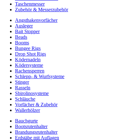
Taschenmesser
Zubehör & Messerzubehör
Angsthakenvorfächer
Ausleger
Bait Stopper
Beads
Booms
Bungee Rigs
Drop Shot Rigs
Ködernadeln
Ködersysteme
Rachensperren
Schlepp- & Wurfsysteme
Stinger
Rasseln
Sbirolinosysteme
Schläuche
Vorfächer & Zubehör
Wallerhölzer
Bauchgurte
Bootsrutenhalter
Brandungsrutenhalter
Erdstäbe mit Auflagen