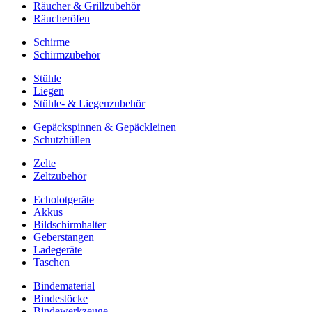
Räucher & Grillzubehör
Räucheröfen
Schirme
Schirmzubehör
Stühle
Liegen
Stühle- & Liegenzubehör
Gepäckspinnen & Gepäckleinen
Schutzhüllen
Zelte
Zeltzubehör
Echolotgeräte
Akkus
Bildschirmhalter
Geberstangen
Ladegeräte
Taschen
Bindematerial
Bindestöcke
Bindewerkzeuge