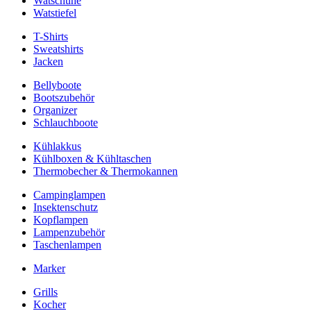
Watschuhe
Watstiefel
T-Shirts
Sweatshirts
Jacken
Bellyboote
Bootszubehör
Organizer
Schlauchboote
Kühlakkus
Kühlboxen & Kühltaschen
Thermobecher & Thermokannen
Campinglampen
Insektenschutz
Kopflampen
Lampenzubehör
Taschenlampen
Marker
Grills
Kocher