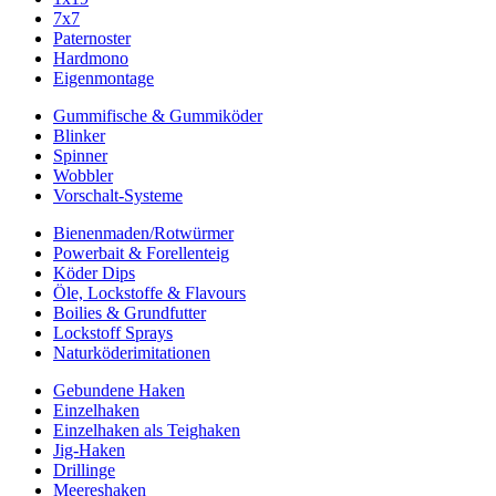
7x7
Paternoster
Hardmono
Eigenmontage
Gummifische & Gummiköder
Blinker
Spinner
Wobbler
Vorschalt-Systeme
Bienenmaden/Rotwürmer
Powerbait & Forellenteig
Köder Dips
Öle, Lockstoffe & Flavours
Boilies & Grundfutter
Lockstoff Sprays
Naturköderimitationen
Gebundene Haken
Einzelhaken
Einzelhaken als Teighaken
Jig-Haken
Drillinge
Meereshaken