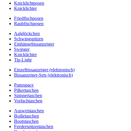
Knicklichtposen
Knicklichter
Friedfischposen
Raubfischposen
Aalglöckchen
Schwingspitzen
Einhängebissanzeiger
Swinger
Knicklichter
Tip-Light
Einzelbissanzeiger (elektronisch)
Bissanzeiger-Sets (elektronisch)
Panospace
Pilkertaschen
Spinnertaschen
Vorfachtaschen
Ausweistaschen
Boilietaschen
Bootstaschen
Feederspitzentaschen