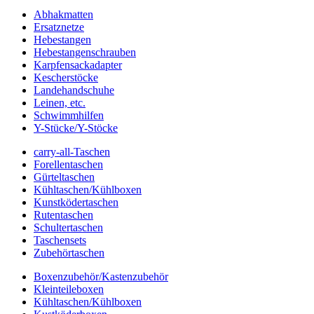
Abhakmatten
Ersatznetze
Hebestangen
Hebestangenschrauben
Karpfensackadapter
Kescherstöcke
Landehandschuhe
Leinen, etc.
Schwimmhilfen
Y-Stücke/Y-Stöcke
carry-all-Taschen
Forellentaschen
Gürteltaschen
Kühltaschen/Kühlboxen
Kunstködertaschen
Rutentaschen
Schultertaschen
Taschensets
Zubehörtaschen
Boxenzubehör/Kastenzubehör
Kleinteileboxen
Kühltaschen/Kühlboxen