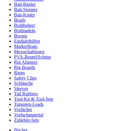
Bait-Binder
Bait-Stopper
Bait-Köder
Beads
Boilibohrer
Boilinadeln
Booms
Einfädelhilfen
Markerfloats
Messschablonen
PVA-Beutel/Schnur
Rig Aligners
Rig Boards
Rings
Safety Clips
Schläuche
Sleeves
Tail Rubbers
Tool-Kit & Tool-Sets
Tungsten-Leads
Vorfächer
Vorfachmaterial
Zubehör-Sets
Bücher