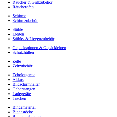
Räucher & Grillzubehör
Räucheröfen
Schirme
Schirmzubehör
Stühle
Liegen
Stühle- & Liegenzubehör
Gepäckspinnen & Gepäckleinen
Schutzhüllen
Zelte
Zeltzubehör
Echolotgeräte
Akkus
Bildschirmhalter
Geberstangen
Ladegeräte
Taschen
Bindematerial
Bindestöcke
Bindewerkzeuge