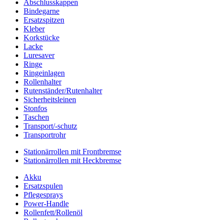
Abschlusskappen
Bindegarne
Ersatzspitzen
Kleber
Korkstücke
Lacke
Luresaver
Ringe
Ringeinlagen
Rollenhalter
Rutenständer/Rutenhalter
Sicherheitsleinen
Stonfos
Taschen
Transport/-schutz
Transportrohr
Stationärrollen mit Frontbremse
Stationärrollen mit Heckbremse
Akku
Ersatzspulen
Pflegesprays
Power-Handle
Rollenfett/Rollenöl