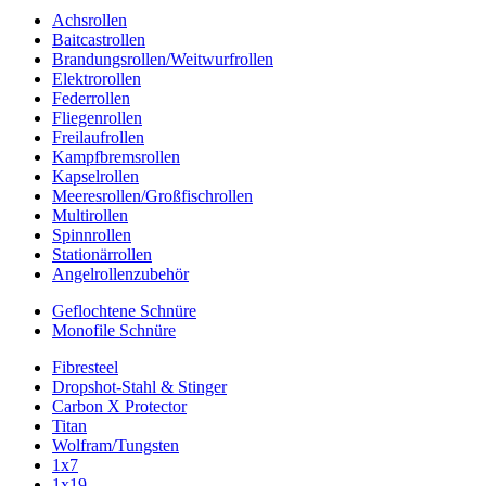
Achsrollen
Baitcastrollen
Brandungsrollen/Weitwurfrollen
Elektrorollen
Federrollen
Fliegenrollen
Freilaufrollen
Kampfbremsrollen
Kapselrollen
Meeresrollen/Großfischrollen
Multirollen
Spinnrollen
Stationärrollen
Angelrollenzubehör
Geflochtene Schnüre
Monofile Schnüre
Fibresteel
Dropshot-Stahl & Stinger
Carbon X Protector
Titan
Wolfram/Tungsten
1x7
1x19