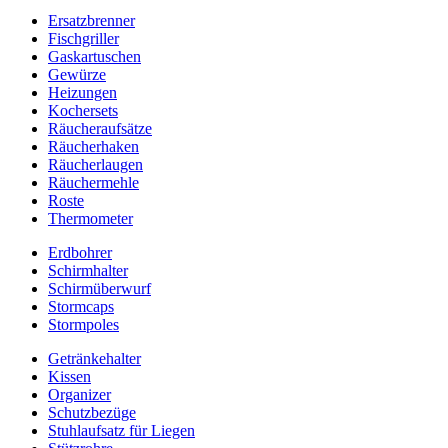
Ersatzbrenner
Fischgriller
Gaskartuschen
Gewürze
Heizungen
Kochersets
Räucheraufsätze
Räucherhaken
Räucherlaugen
Räuchermehle
Roste
Thermometer
Erdbohrer
Schirmhalter
Schirmüberwurf
Stormcaps
Stormpoles
Getränkehalter
Kissen
Organizer
Schutzbezüge
Stuhlaufsatz für Liegen