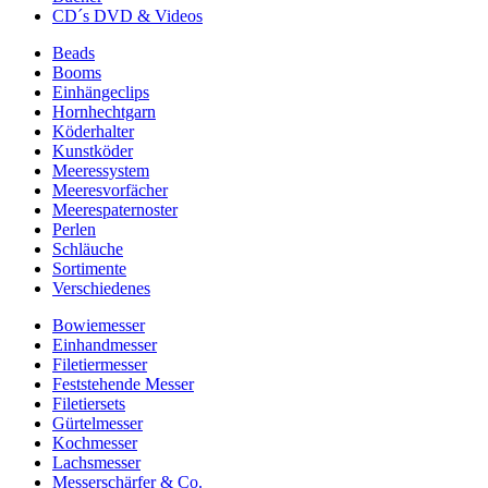
CD´s DVD & Videos
Beads
Booms
Einhängeclips
Hornhechtgarn
Köderhalter
Kunstköder
Meeressystem
Meeresvorfächer
Meerespaternoster
Perlen
Schläuche
Sortimente
Verschiedenes
Bowiemesser
Einhandmesser
Filetiermesser
Feststehende Messer
Filetiersets
Gürtelmesser
Kochmesser
Lachsmesser
Messerschärfer & Co.