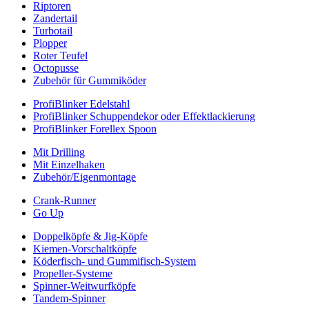
Riptoren
Zandertail
Turbotail
Plopper
Roter Teufel
Octopusse
Zubehör für Gummiköder
ProfiBlinker Edelstahl
ProfiBlinker Schuppendekor oder Effektlackierung
ProfiBlinker Forellex Spoon
Mit Drilling
Mit Einzelhaken
Zubehör/Eigenmontage
Crank-Runner
Go Up
Doppelköpfe & Jig-Köpfe
Kiemen-Vorschaltköpfe
Köderfisch- und Gummifisch-System
Propeller-Systeme
Spinner-Weitwurfköpfe
Tandem-Spinner