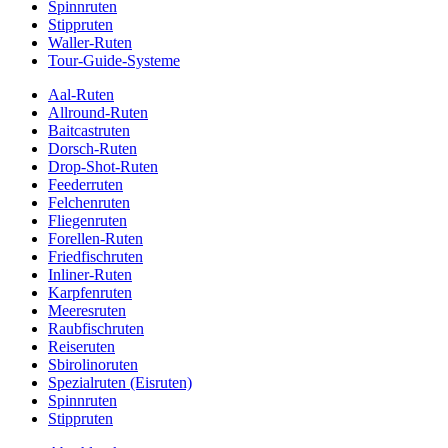
Spinnruten
Stippruten
Waller-Ruten
Tour-Guide-Systeme
Aal-Ruten
Allround-Ruten
Baitcastruten
Dorsch-Ruten
Drop-Shot-Ruten
Feederruten
Felchenruten
Fliegenruten
Forellen-Ruten
Friedfischruten
Inliner-Ruten
Karpfenruten
Meeresruten
Raubfischruten
Reiseruten
Sbirolinoruten
Spezialruten (Eisruten)
Spinnruten
Stippruten