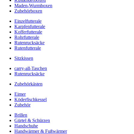
Kustköderboxen
Maden-Wurmboxen
Zubehörboxen
Einzelfutterale
Karpfenfutterale
Kofferfutterale
Rohrfutterale
Rutenrucksäcke
Rutenfutterale
Sitzkissen
carry-all-Taschen
Rutenrucksäcke
Zubehörkästen
Eimer
Köderfischkessel
Zubehör
Brillen
Gürtel & Schürzen
Handschuhe
Handwärmer & Fußwärmer