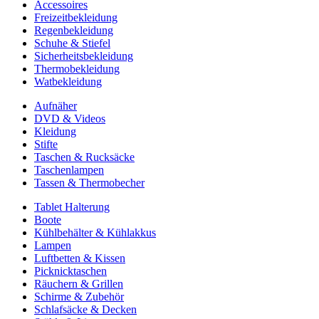
Accessoires
Freizeitbekleidung
Regenbekleidung
Schuhe & Stiefel
Sicherheitsbekleidung
Thermobekleidung
Watbekleidung
Aufnäher
DVD & Videos
Kleidung
Stifte
Taschen & Rucksäcke
Taschenlampen
Tassen & Thermobecher
Tablet Halterung
Boote
Kühlbehälter & Kühlakkus
Lampen
Luftbetten & Kissen
Picknicktaschen
Räuchern & Grillen
Schirme & Zubehör
Schlafsäcke & Decken