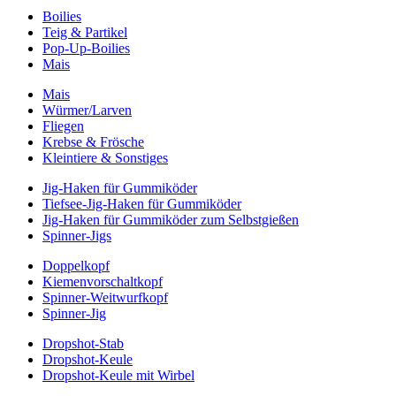
Boilies
Teig & Partikel
Pop-Up-Boilies
Mais
Mais
Würmer/Larven
Fliegen
Krebse & Frösche
Kleintiere & Sonstiges
Jig-Haken für Gummiköder
Tiefsee-Jig-Haken für Gummiköder
Jig-Haken für Gummiköder zum Selbstgießen
Spinner-Jigs
Doppelkopf
Kiemenvorschaltkopf
Spinner-Weitwurfkopf
Spinner-Jig
Dropshot-Stab
Dropshot-Keule
Dropshot-Keule mit Wirbel