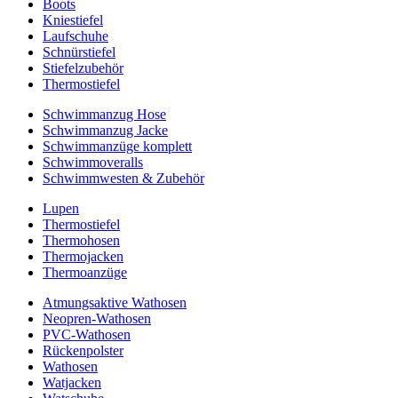
Boots
Kniestiefel
Laufschuhe
Schnürstiefel
Stiefelzubehör
Thermostiefel
Schwimmanzug Hose
Schwimmanzug Jacke
Schwimmanzüge komplett
Schwimmoveralls
Schwimmwesten & Zubehör
Lupen
Thermostiefel
Thermohosen
Thermojacken
Thermoanzüge
Atmungsaktive Wathosen
Neopren-Wathosen
PVC-Wathosen
Rückenpolster
Wathosen
Watjacken