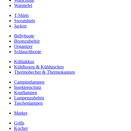
Watschuhe
Watstiefel
T-Shirts
Sweatshirts
Jacken
Bellyboote
Bootszubehör
Organizer
Schlauchboote
Kühlakkus
Kühlboxen & Kühltaschen
Thermobecher & Thermokannen
Campinglampen
Insektenschutz
Kopflampen
Lampenzubehör
Taschenlampen
Marker
Grills
Kocher