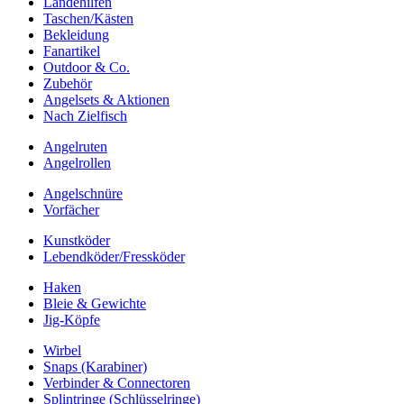
Landehilfen
Taschen/Kästen
Bekleidung
Fanartikel
Outdoor & Co.
Zubehör
Angelsets & Aktionen
Nach Zielfisch
Angelruten
Angelrollen
Angelschnüre
Vorfächer
Kunstköder
Lebendköder/Fressköder
Haken
Bleie & Gewichte
Jig-Köpfe
Wirbel
Snaps (Karabiner)
Verbinder & Connectoren
Splintringe (Schlüsselringe)