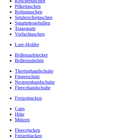
Keschertaschen
Pilkertaschen
Relingtaschen
Setzkeschertaschen
Smartphonehüllen
Tragegurte
Vorfachtaschen
Lure-Holder
Brillenaufstecker
Brillenzubehör
Thermohandschuhe
Fingerschutz
Neoprenhandschuhe
Fleecehandschuhe
Freizeitjacken
Caps
Hüte
Mützen
Fleecejacken
Freizeitjacken