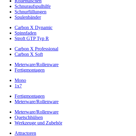
Rollentaschen
Schnuraufspulhilfe
Schnurfüllungen
Spulenbänder
Carbon X Dynamic
Spinnfaden
Stroft GTP Typ R
Carbon X Professional
Carbon X Soft
Meterware/Rollenware
Fertigmontagen
Mono
1x7
Fertigmontagen
Meterware/Rollenware
Meterware/Rollenware
Quetschhülsen
Werkzeuge und Zubehör
Attractoren