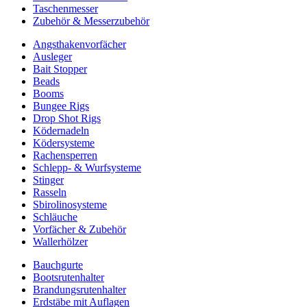
Taschenmesser
Zubehör & Messerzubehör
Angsthakenvorfächer
Ausleger
Bait Stopper
Beads
Booms
Bungee Rigs
Drop Shot Rigs
Ködernadeln
Ködersysteme
Rachensperren
Schlepp- & Wurfsysteme
Stinger
Rasseln
Sbirolinosysteme
Schläuche
Vorfächer & Zubehör
Wallerhölzer
Bauchgurte
Bootsrutenhalter
Brandungsrutenhalter
Erdstäbe mit Auflagen