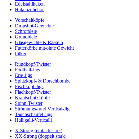
Edelstahlhaken
Hakenzubehör
Vorschaltköpfe
Dropshot-Gewichte
Schrotbleie
Grundbleie
Glasgewichte & Rasseln
Futterkörbe mit/ohne Gewicht
Pilker
Rundkopf-Twister
Football-Jigs
Erie-Jigs
Spittzkopf- & Dorschbombe
Fischkopf-Jigs
Flachkopf-Twister
Krautschutzköpfe
Spinn-Twister
Strömungs- und Vertical-Jig
Tauchschaufel-Jigs
Halligalli-Verticalli
X-Strong (einfach stark)
XX-Strong (doppelt stark)