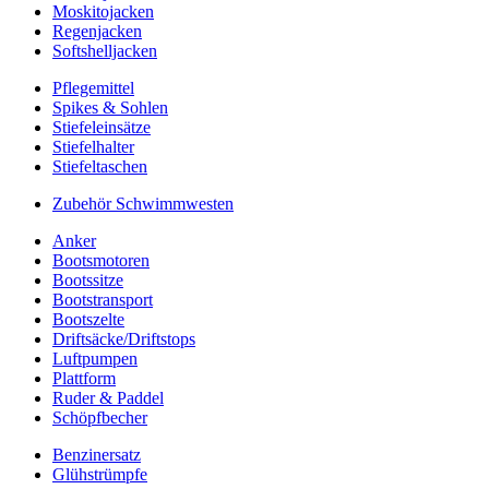
Moskitojacken
Regenjacken
Softshelljacken
Pflegemittel
Spikes & Sohlen
Stiefeleinsätze
Stiefelhalter
Stiefeltaschen
Zubehör Schwimmwesten
Anker
Bootsmotoren
Bootssitze
Bootstransport
Bootszelte
Driftsäcke/Driftstops
Luftpumpen
Plattform
Ruder & Paddel
Schöpfbecher
Benzinersatz
Glühstrümpfe