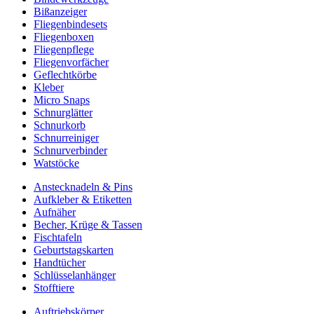
Bißanzeiger
Fliegenbindesets
Fliegenboxen
Fliegenpflege
Fliegenvorfächer
Geflechtkörbe
Kleber
Micro Snaps
Schnurglätter
Schnurkorb
Schnurreiniger
Schnurverbinder
Watstöcke
Anstecknadeln & Pins
Aufkleber & Etiketten
Aufnäher
Becher, Krüge & Tassen
Fischtafeln
Geburtstagskarten
Handtücher
Schlüsselanhänger
Stofftiere
Auftriebskörper