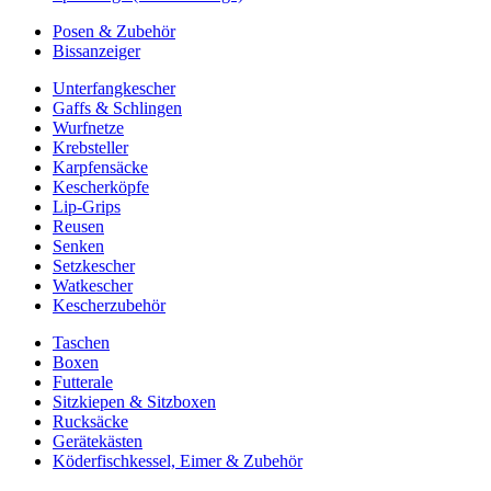
Posen & Zubehör
Bissanzeiger
Unterfangkescher
Gaffs & Schlingen
Wurfnetze
Krebsteller
Karpfensäcke
Kescherköpfe
Lip-Grips
Reusen
Senken
Setzkescher
Watkescher
Kescherzubehör
Taschen
Boxen
Futterale
Sitzkiepen & Sitzboxen
Rucksäcke
Gerätekästen
Köderfischkessel, Eimer & Zubehör