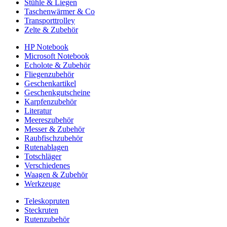
Stühle & Liegen
Taschenwärmer & Co
Transporttrolley
Zelte & Zubehör
HP Notebook
Microsoft Notebook
Echolote & Zubehör
Fliegenzubehör
Geschenkartikel
Geschenkgutscheine
Karpfenzubehör
Literatur
Meereszubehör
Messer & Zubehör
Raubfischzubehör
Rutenablagen
Totschläger
Verschiedenes
Waagen & Zubehör
Werkzeuge
Teleskopruten
Steckruten
Rutenzubehör