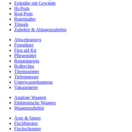
Erdstäbe mit Gewinde
Hi-Pods
Rod-Pods
Rutenhalter
Tripods
Zubehör & Ablagenzubehör
Abwehrsprays
Ferngläser
First aid Kit
Pflegemittel
Reparatursets
Rollerclips
Thermometer
Tiefenmesser
Unterwasserkameras
Vakuumierer
Analoge Waagen
Elektronische Waagen
Waagenzubehör
Äxte & Sägen
Fischbürsten
Fischschupper