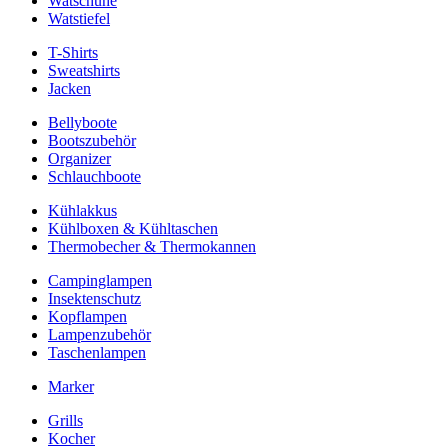
Watschuhe
Watstiefel
T-Shirts
Sweatshirts
Jacken
Bellyboote
Bootszubehör
Organizer
Schlauchboote
Kühlakkus
Kühlboxen & Kühltaschen
Thermobecher & Thermokannen
Campinglampen
Insektenschutz
Kopflampen
Lampenzubehör
Taschenlampen
Marker
Grills
Kocher