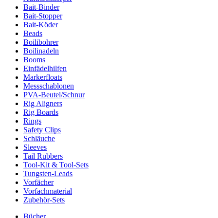
Bait-Binder
Bait-Stopper
Bait-Köder
Beads
Boilibohrer
Boilinadeln
Booms
Einfädelhilfen
Markerfloats
Messschablonen
PVA-Beutel/Schnur
Rig Aligners
Rig Boards
Rings
Safety Clips
Schläuche
Sleeves
Tail Rubbers
Tool-Kit & Tool-Sets
Tungsten-Leads
Vorfächer
Vorfachmaterial
Zubehör-Sets
Bücher