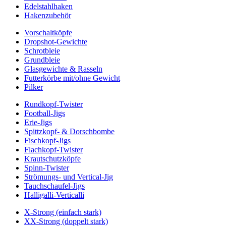
Edelstahlhaken
Hakenzubehör
Vorschaltköpfe
Dropshot-Gewichte
Schrotbleie
Grundbleie
Glasgewichte & Rasseln
Futterkörbe mit/ohne Gewicht
Pilker
Rundkopf-Twister
Football-Jigs
Erie-Jigs
Spittzkopf- & Dorschbombe
Fischkopf-Jigs
Flachkopf-Twister
Krautschutzköpfe
Spinn-Twister
Strömungs- und Vertical-Jig
Tauchschaufel-Jigs
Halligalli-Verticalli
X-Strong (einfach stark)
XX-Strong (doppelt stark)