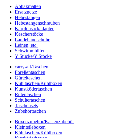
Abhakmatten
Ersatznetze
Hebestangen
Hebestangenschrauben
Karpfensackadapter
Kescherstöcke
Landehandschuhe
Leinen, etc.
Schwimmhilfen
Y-Stücke/Y-Stöcke
carry-all-Taschen
Forellentaschen
Gürteltaschen
Kühltaschen/Kühlboxen
Kunstködertaschen
Rutentaschen
Schultertaschen
Taschensets
Zubehörtaschen
Boxenzubehör/Kastenzubehör
Kleinteileboxen
Kühltaschen/Kühlboxen