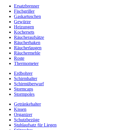
Ersatzbrenner
Fischgriller
Gaskartuschen
Gewürze
Heizungen
Kochersets
Räucheraufsätze
Räucherhaken
Räucherlaugen
Räuchermehle
Roste
Thermometer
Erdbohrer
Schirmhalter
Schirmüberwurf
Stormcaps
Stormpoles
Getränkehalter
Kissen
Organizer
Schutzbezüge
Stuhlaufsatz für Liegen