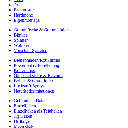
7x7
Paternoster
Hardmono
Eigenmontage
Gummifische & Gummiköder
Blinker
Spinner
Wobbler
Vorschalt-Systeme
Bienenmaden/Rotwürmer
Powerbait & Forellenteig
Köder Dips
Öle, Lockstoffe & Flavours
Boilies & Grundfutter
Lockstoff Sprays
Naturköderimitationen
Gebundene Haken
Einzelhaken
Einzelhaken als Teighaken
Jig-Haken
Drillinge
Meereshaken