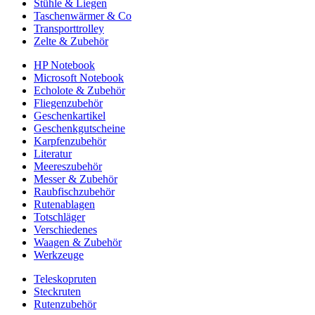
Stühle & Liegen
Taschenwärmer & Co
Transporttrolley
Zelte & Zubehör
HP Notebook
Microsoft Notebook
Echolote & Zubehör
Fliegenzubehör
Geschenkartikel
Geschenkgutscheine
Karpfenzubehör
Literatur
Meereszubehör
Messer & Zubehör
Raubfischzubehör
Rutenablagen
Totschläger
Verschiedenes
Waagen & Zubehör
Werkzeuge
Teleskopruten
Steckruten
Rutenzubehör