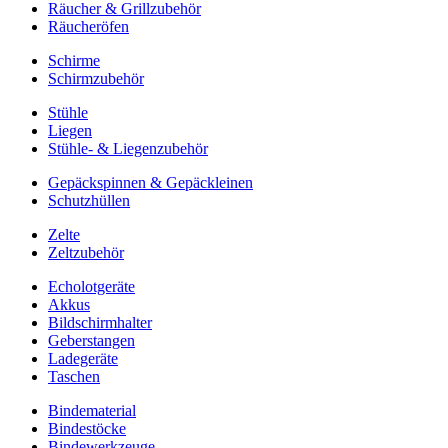
Räucher & Grillzubehör
Räucheröfen
Schirme
Schirmzubehör
Stühle
Liegen
Stühle- & Liegenzubehör
Gepäckspinnen & Gepäckleinen
Schutzhüllen
Zelte
Zeltzubehör
Echolotgeräte
Akkus
Bildschirmhalter
Geberstangen
Ladegeräte
Taschen
Bindematerial
Bindestöcke
Bindewerkzeuge