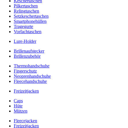
Keschertaschen
Pilkertaschen
Relingtaschen
Setzkeschertaschen
Smartphonehüllen
Tragegurte
Vorfachtaschen
Lure-Holder
Brillenaufstecker
Brillenzubehör
Thermohandschuhe
Fingerschutz
Neoprenhandschuhe
Fleecehandschuhe
Freizeitjacken
Caps
Hüte
Mützen
Fleecejacken
Freizeitjacken