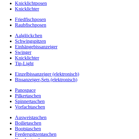
Knicklichtposen
Knicklichter
Friedfischposen
Raubfischposen
Aalglöckchen
Schwingspitzen
Einhängebissanzeiger
Swinger
Knicklichter
Tip-Light
Einzelbissanzeiger (elektronisch)
Bissanzeiger-Sets (elektronisch)
Panospace
Pilkertaschen
Spinnertaschen
Vorfachtaschen
Ausweistaschen
Boilietaschen
Bootstaschen
Feederspitzentaschen