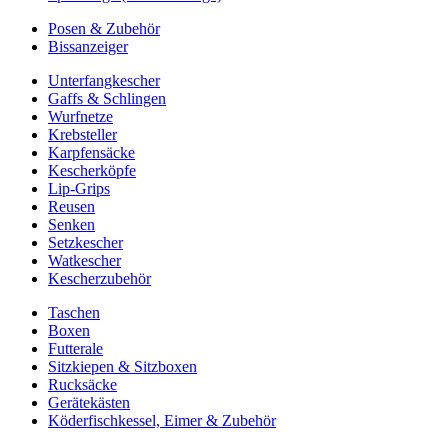
Posen & Zubehör
Bissanzeiger
Unterfangkescher
Gaffs & Schlingen
Wurfnetze
Krebsteller
Karpfensäcke
Kescherköpfe
Lip-Grips
Reusen
Senken
Setzkescher
Watkescher
Kescherzubehör
Taschen
Boxen
Futterale
Sitzkiepen & Sitzboxen
Rucksäcke
Gerätekästen
Köderfischkessel, Eimer & Zubehör