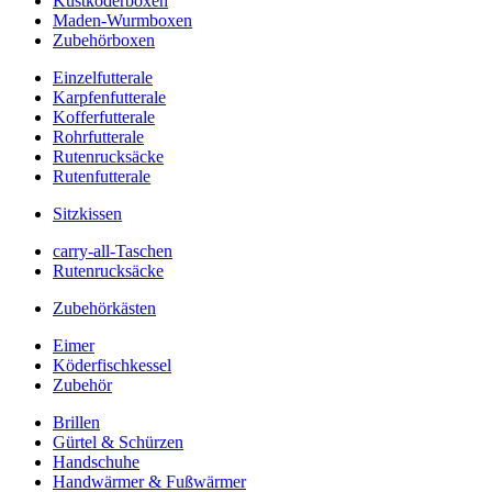
Kustköderboxen
Maden-Wurmboxen
Zubehörboxen
Einzelfutterale
Karpfenfutterale
Kofferfutterale
Rohrfutterale
Rutenrucksäcke
Rutenfutterale
Sitzkissen
carry-all-Taschen
Rutenrucksäcke
Zubehörkästen
Eimer
Köderfischkessel
Zubehör
Brillen
Gürtel & Schürzen
Handschuhe
Handwärmer & Fußwärmer