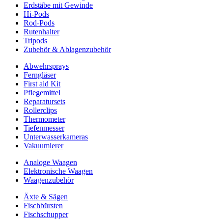
Erdstäbe mit Gewinde
Hi-Pods
Rod-Pods
Rutenhalter
Tripods
Zubehör & Ablagenzubehör
Abwehrsprays
Ferngläser
First aid Kit
Pflegemittel
Reparatursets
Rollerclips
Thermometer
Tiefenmesser
Unterwasserkameras
Vakuumierer
Analoge Waagen
Elektronische Waagen
Waagenzubehör
Äxte & Sägen
Fischbürsten
Fischschupper