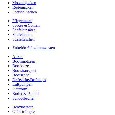
Moskitojacken
Regenjacken
Softshelljacken
Pflegemittel
Spikes & Sohlen
Stiefeleinsätze
Stiefelhalter
Stiefeltaschen
Zubehör Schwimmwesten
Anker
Bootsmotoren
Bootssitze
Bootstransport
Bootszelte
Driftsäcke/Driftstops
Luftpumpen
Plattform
Ruder & Paddel
Schöpfbecher
Benzinersatz
Glühstrümpfe