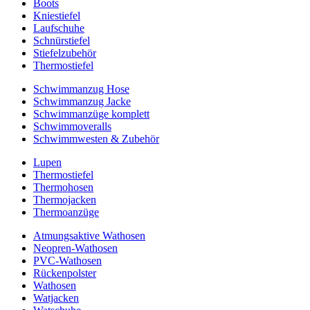
Boots
Kniestiefel
Laufschuhe
Schnürstiefel
Stiefelzubehör
Thermostiefel
Schwimmanzug Hose
Schwimmanzug Jacke
Schwimmanzüge komplett
Schwimmoveralls
Schwimmwesten & Zubehör
Lupen
Thermostiefel
Thermohosen
Thermojacken
Thermoanzüge
Atmungsaktive Wathosen
Neopren-Wathosen
PVC-Wathosen
Rückenpolster
Wathosen
Watjacken