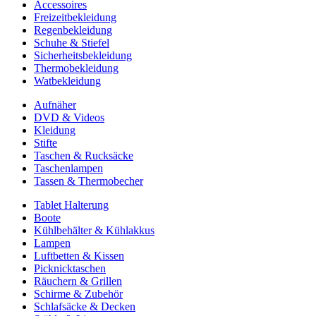
Accessoires
Freizeitbekleidung
Regenbekleidung
Schuhe & Stiefel
Sicherheitsbekleidung
Thermobekleidung
Watbekleidung
Aufnäher
DVD & Videos
Kleidung
Stifte
Taschen & Rucksäcke
Taschenlampen
Tassen & Thermobecher
Tablet Halterung
Boote
Kühlbehälter & Kühlakkus
Lampen
Luftbetten & Kissen
Picknicktaschen
Räuchern & Grillen
Schirme & Zubehör
Schlafsäcke & Decken