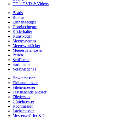
CD´s DVD & Videos
Beads
Booms
Einhängeclips
Hornhechtgarn
Köderhalter
Kunstköder
Meeressystem
Meeresvorfächer
Meerespaternoster
Perlen
Schläuche
Sortimente
Verschiedenes
Bowiemesser
Einhandmesser
Filetiermesser
Feststehende Messer
Filetiersets
Gürtelmesser
Kochmesser
Lachsmesser
Messerschärfer & Co.