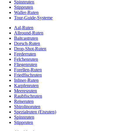
Spinnruten
Stippruten
Waller-Ruten
Tour-Guide-Systeme
Aal-Ruten
Allround-Ruten
Baitcastruten
Dorsch-Ruten
Drop-Shot-Ruten
Feederruten
Felchenruten
Fliegenruten
Forellen-Ruten
Friedfischruten
Inliner-Ruten
Karpfenruten
Meeresruten
Raubfischruten
Reiseruten
Sbirolinoruten
Spezialruten (Eisruten)
Spinnruten
Stippruten