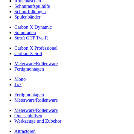
Rollentaschen
Schnuraufspulhilfe
Schnurfüllungen
Spulenbänder
Carbon X Dynamic
Spinnfaden
Stroft GTP Typ R
Carbon X Professional
Carbon X Soft
Meterware/Rollenware
Fertigmontagen
Mono
1x7
Fertigmontagen
Meterware/Rollenware
Meterware/Rollenware
Quetschhülsen
Werkzeuge und Zubehör
Attractoren