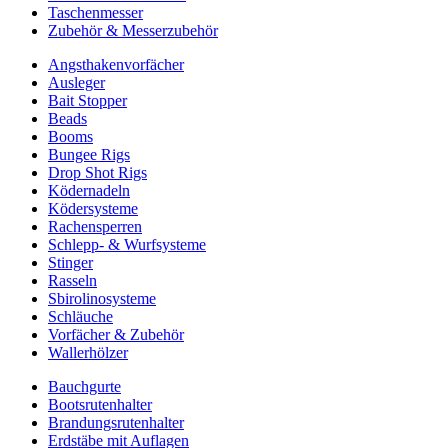
Taschenmesser
Zubehör & Messerzubehör
Angsthakenvorfächer
Ausleger
Bait Stopper
Beads
Booms
Bungee Rigs
Drop Shot Rigs
Ködernadeln
Ködersysteme
Rachensperren
Schlepp- & Wurfsysteme
Stinger
Rasseln
Sbirolinosysteme
Schläuche
Vorfächer & Zubehör
Wallerhölzer
Bauchgurte
Bootsrutenhalter
Brandungsrutenhalter
Erdstäbe mit Auflagen