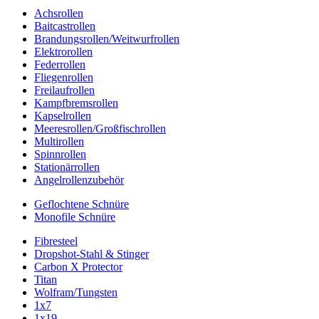
Achsrollen
Baitcastrollen
Brandungsrollen/Weitwurfrollen
Elektrorollen
Federrollen
Fliegenrollen
Freilaufrollen
Kampfbremsrollen
Kapselrollen
Meeresrollen/Großfischrollen
Multirollen
Spinnrollen
Stationärrollen
Angelrollenzubehör
Geflochtene Schnüre
Monofile Schnüre
Fibresteel
Dropshot-Stahl & Stinger
Carbon X Protector
Titan
Wolfram/Tungsten
1x7
1x19