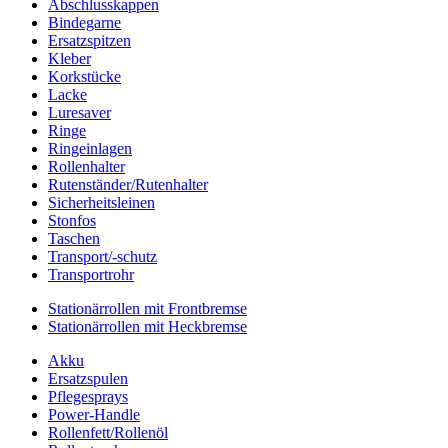
Abschlusskappen
Bindegarne
Ersatzspitzen
Kleber
Korkstücke
Lacke
Luresaver
Ringe
Ringeinlagen
Rollenhalter
Rutenständer/Rutenhalter
Sicherheitsleinen
Stonfos
Taschen
Transport/-schutz
Transportrohr
Stationärrollen mit Frontbremse
Stationärrollen mit Heckbremse
Akku
Ersatzspulen
Pflegesprays
Power-Handle
Rollenfett/Rollenöl