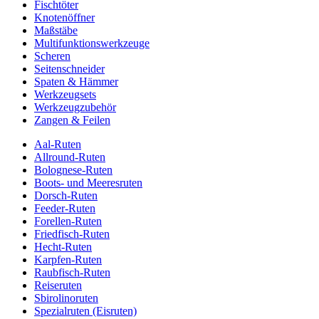
Fischtöter
Knotenöffner
Maßstäbe
Multifunktionswerkzeuge
Scheren
Seitenschneider
Spaten & Hämmer
Werkzeugsets
Werkzeugzubehör
Zangen & Feilen
Aal-Ruten
Allround-Ruten
Bolognese-Ruten
Boots- und Meeresruten
Dorsch-Ruten
Feeder-Ruten
Forellen-Ruten
Friedfisch-Ruten
Hecht-Ruten
Karpfen-Ruten
Raubfisch-Ruten
Reiseruten
Sbirolinoruten
Spezialruten (Eisruten)