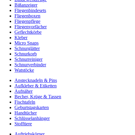
Bißanzeiger
Fliegenbindesets
Fliegenboxen
Fliegenpflege
Fliegenvorfächer
Geflechtkörbe
Kleber
Micro Snaps
Schnurglätter
Schnurkorb
Schnurreiniger
Schnurverbinder
Watstöcke
Anstecknadeln & Pins
Aufkleber & Etiketten
Aufnäher
Becher, Krüge & Tassen
Fischtafeln
Geburtstagskarten
Handtücher
Schlüsselanhänger
Stofftiere
Auftriebskörper