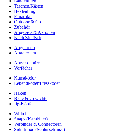
Landehilfen
Taschen/Kästen
Bekleidung
Fanartikel
Outdoor & Co.
Zubehör
Angelsets & Aktionen
Nach Zielfisch
Angelruten
Angelrollen
Angelschnüre
Vorfächer
Kunstköder
Lebendköder/Fressköder
Haken
Bleie & Gewichte
Jig-Köpfe
Wirbel
Snaps (Karabiner)
Verbinder & Connectoren
Splintringe (Schlüsselringe)