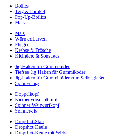
Boilies
Teig & Partikel
Pop-Up-Boilies
Mais
Mais
Würmer/Larven
Fliegen
Krebse & Frösche
Kleintiere & Sonstiges
Jig-Haken für Gummiköder
Tiefsee-Jig-Haken für Gummiköder
Jig-Haken für Gummiköder zum Selbstgießen
Spinner-Jigs
Doppelkopf
Kiemenvorschaltkopf
Spinner-Weitwurfkopf
Spinner-Jig
Dropshot-Stab
Dropshot-Keule
Dropshot-Keule mit Wirbel