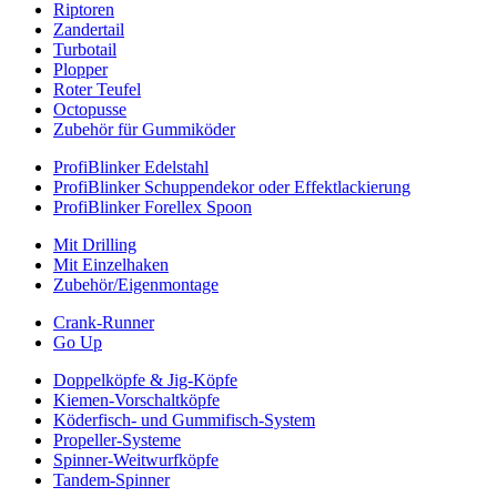
Riptoren
Zandertail
Turbotail
Plopper
Roter Teufel
Octopusse
Zubehör für Gummiköder
ProfiBlinker Edelstahl
ProfiBlinker Schuppendekor oder Effektlackierung
ProfiBlinker Forellex Spoon
Mit Drilling
Mit Einzelhaken
Zubehör/Eigenmontage
Crank-Runner
Go Up
Doppelköpfe & Jig-Köpfe
Kiemen-Vorschaltköpfe
Köderfisch- und Gummifisch-System
Propeller-Systeme
Spinner-Weitwurfköpfe
Tandem-Spinner