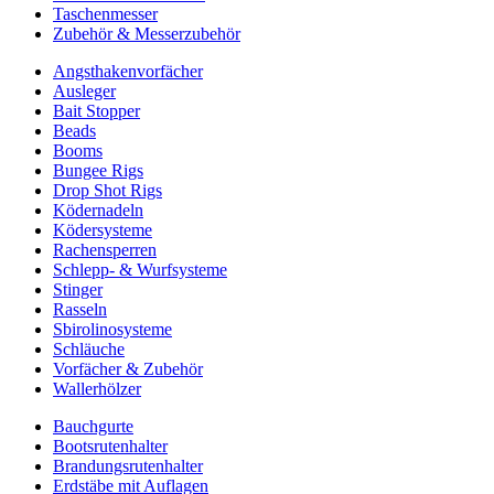
Taschenmesser
Zubehör & Messerzubehör
Angsthakenvorfächer
Ausleger
Bait Stopper
Beads
Booms
Bungee Rigs
Drop Shot Rigs
Ködernadeln
Ködersysteme
Rachensperren
Schlepp- & Wurfsysteme
Stinger
Rasseln
Sbirolinosysteme
Schläuche
Vorfächer & Zubehör
Wallerhölzer
Bauchgurte
Bootsrutenhalter
Brandungsrutenhalter
Erdstäbe mit Auflagen