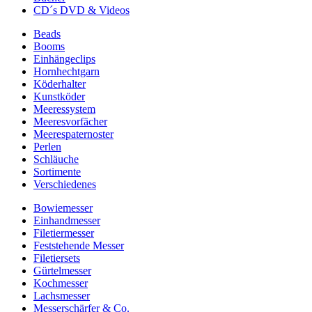
CD´s DVD & Videos
Beads
Booms
Einhängeclips
Hornhechtgarn
Köderhalter
Kunstköder
Meeressystem
Meeresvorfächer
Meerespaternoster
Perlen
Schläuche
Sortimente
Verschiedenes
Bowiemesser
Einhandmesser
Filetiermesser
Feststehende Messer
Filetiersets
Gürtelmesser
Kochmesser
Lachsmesser
Messerschärfer & Co.