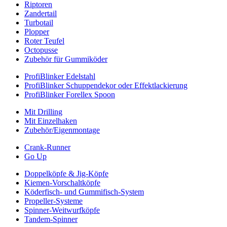
Riptoren
Zandertail
Turbotail
Plopper
Roter Teufel
Octopusse
Zubehör für Gummiköder
ProfiBlinker Edelstahl
ProfiBlinker Schuppendekor oder Effektlackierung
ProfiBlinker Forellex Spoon
Mit Drilling
Mit Einzelhaken
Zubehör/Eigenmontage
Crank-Runner
Go Up
Doppelköpfe & Jig-Köpfe
Kiemen-Vorschaltköpfe
Köderfisch- und Gummifisch-System
Propeller-Systeme
Spinner-Weitwurfköpfe
Tandem-Spinner