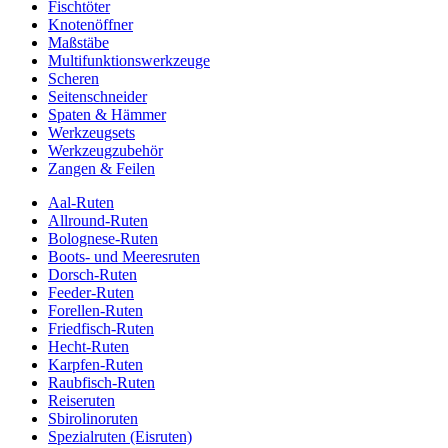
Fischtöter
Knotenöffner
Maßstäbe
Multifunktionswerkzeuge
Scheren
Seitenschneider
Spaten & Hämmer
Werkzeugsets
Werkzeugzubehör
Zangen & Feilen
Aal-Ruten
Allround-Ruten
Bolognese-Ruten
Boots- und Meeresruten
Dorsch-Ruten
Feeder-Ruten
Forellen-Ruten
Friedfisch-Ruten
Hecht-Ruten
Karpfen-Ruten
Raubfisch-Ruten
Reiseruten
Sbirolinoruten
Spezialruten (Eisruten)