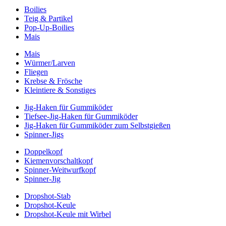
Boilies
Teig & Partikel
Pop-Up-Boilies
Mais
Mais
Würmer/Larven
Fliegen
Krebse & Frösche
Kleintiere & Sonstiges
Jig-Haken für Gummiköder
Tiefsee-Jig-Haken für Gummiköder
Jig-Haken für Gummiköder zum Selbstgießen
Spinner-Jigs
Doppelkopf
Kiemenvorschaltkopf
Spinner-Weitwurfkopf
Spinner-Jig
Dropshot-Stab
Dropshot-Keule
Dropshot-Keule mit Wirbel