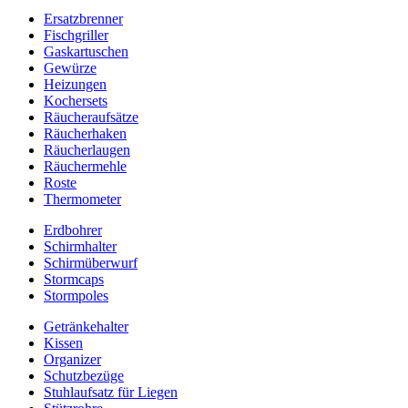
Ersatzbrenner
Fischgriller
Gaskartuschen
Gewürze
Heizungen
Kochersets
Räucheraufsätze
Räucherhaken
Räucherlaugen
Räuchermehle
Roste
Thermometer
Erdbohrer
Schirmhalter
Schirmüberwurf
Stormcaps
Stormpoles
Getränkehalter
Kissen
Organizer
Schutzbezüge
Stuhlaufsatz für Liegen