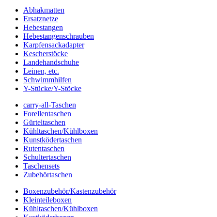
Abhakmatten
Ersatznetze
Hebestangen
Hebestangenschrauben
Karpfensackadapter
Kescherstöcke
Landehandschuhe
Leinen, etc.
Schwimmhilfen
Y-Stücke/Y-Stöcke
carry-all-Taschen
Forellentaschen
Gürteltaschen
Kühltaschen/Kühlboxen
Kunstködertaschen
Rutentaschen
Schultertaschen
Taschensets
Zubehörtaschen
Boxenzubehör/Kastenzubehör
Kleinteileboxen
Kühltaschen/Kühlboxen