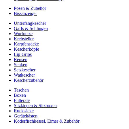
Posen & Zubehör
Bissanzeiger
Unterfangkescher
Gaffs & Schlingen
Wurfnetze
Krebsteller
Karpfensäcke
Kescherköpfe
Lip-Grips
Reusen
Senken
Setzkescher
Watkescher
Kescherzubehör
Taschen
Boxen
Futterale
Sitzkiepen & Sitzboxen
Rucksäcke
Gerätekästen
Köderfischkessel, Eimer & Zubehör