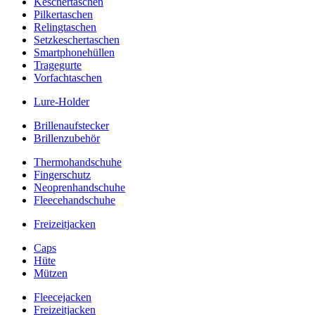
Keschertaschen
Pilkertaschen
Relingtaschen
Setzkeschertaschen
Smartphonehüllen
Tragegurte
Vorfachtaschen
Lure-Holder
Brillenaufstecker
Brillenzubehör
Thermohandschuhe
Fingerschutz
Neoprenhandschuhe
Fleecehandschuhe
Freizeitjacken
Caps
Hüte
Mützen
Fleecejacken
Freizeitjacken