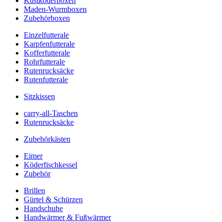
Kustköderboxen
Maden-Wurmboxen
Zubehörboxen
Einzelfutterale
Karpfenfutterale
Kofferfutterale
Rohrfutterale
Rutenrucksäcke
Rutenfutterale
Sitzkissen
carry-all-Taschen
Rutenrucksäcke
Zubehörkästen
Eimer
Köderfischkessel
Zubehör
Brillen
Gürtel & Schürzen
Handschuhe
Handwärmer & Fußwärmer