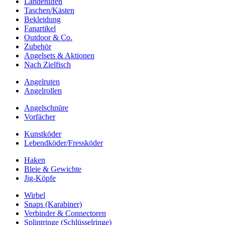
Landehilfen
Taschen/Kästen
Bekleidung
Fanartikel
Outdoor & Co.
Zubehör
Angelsets & Aktionen
Nach Zielfisch
Angelruten
Angelrollen
Angelschnüre
Vorfächer
Kunstköder
Lebendköder/Fressköder
Haken
Bleie & Gewichte
Jig-Köpfe
Wirbel
Snaps (Karabiner)
Verbinder & Connectoren
Splintringe (Schlüsselringe)