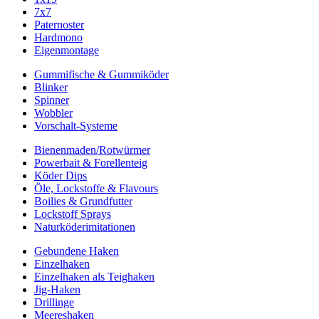
7x7
Paternoster
Hardmono
Eigenmontage
Gummifische & Gummiköder
Blinker
Spinner
Wobbler
Vorschalt-Systeme
Bienenmaden/Rotwürmer
Powerbait & Forellenteig
Köder Dips
Öle, Lockstoffe & Flavours
Boilies & Grundfutter
Lockstoff Sprays
Naturköderimitationen
Gebundene Haken
Einzelhaken
Einzelhaken als Teighaken
Jig-Haken
Drillinge
Meereshaken