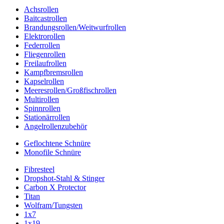
Achsrollen
Baitcastrollen
Brandungsrollen/Weitwurfrollen
Elektrorollen
Federrollen
Fliegenrollen
Freilaufrollen
Kampfbremsrollen
Kapselrollen
Meeresrollen/Großfischrollen
Multirollen
Spinnrollen
Stationärrollen
Angelrollenzubehör
Geflochtene Schnüre
Monofile Schnüre
Fibresteel
Dropshot-Stahl & Stinger
Carbon X Protector
Titan
Wolfram/Tungsten
1x7
1x19