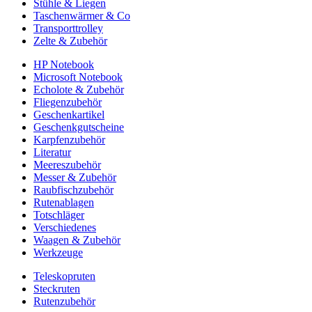
Stühle & Liegen
Taschenwärmer & Co
Transporttrolley
Zelte & Zubehör
HP Notebook
Microsoft Notebook
Echolote & Zubehör
Fliegenzubehör
Geschenkartikel
Geschenkgutscheine
Karpfenzubehör
Literatur
Meereszubehör
Messer & Zubehör
Raubfischzubehör
Rutenablagen
Totschläger
Verschiedenes
Waagen & Zubehör
Werkzeuge
Teleskopruten
Steckruten
Rutenzubehör