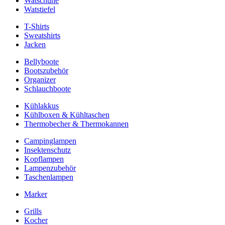
Watschuhe
Watstiefel
T-Shirts
Sweatshirts
Jacken
Bellyboote
Bootszubehör
Organizer
Schlauchboote
Kühlakkus
Kühlboxen & Kühltaschen
Thermobecher & Thermokannen
Campinglampen
Insektenschutz
Kopflampen
Lampenzubehör
Taschenlampen
Marker
Grills
Kocher