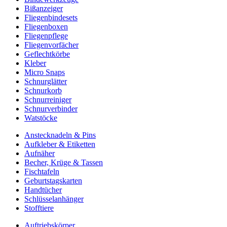
Bißanzeiger
Fliegenbindesets
Fliegenboxen
Fliegenpflege
Fliegenvorfächer
Geflechtkörbe
Kleber
Micro Snaps
Schnurglätter
Schnurkorb
Schnurreiniger
Schnurverbinder
Watstöcke
Anstecknadeln & Pins
Aufkleber & Etiketten
Aufnäher
Becher, Krüge & Tassen
Fischtafeln
Geburtstagskarten
Handtücher
Schlüsselanhänger
Stofftiere
Auftriebskörper