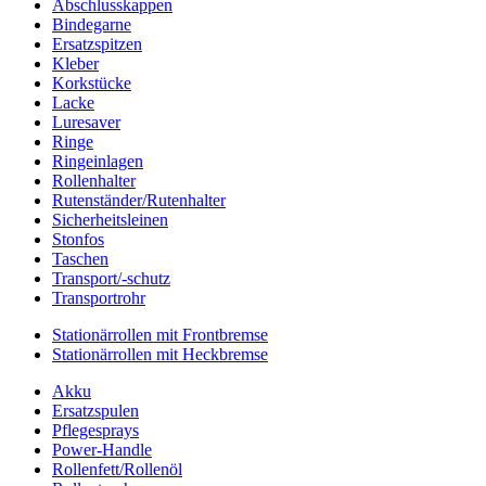
Abschlusskappen
Bindegarne
Ersatzspitzen
Kleber
Korkstücke
Lacke
Luresaver
Ringe
Ringeinlagen
Rollenhalter
Rutenständer/Rutenhalter
Sicherheitsleinen
Stonfos
Taschen
Transport/-schutz
Transportrohr
Stationärrollen mit Frontbremse
Stationärrollen mit Heckbremse
Akku
Ersatzspulen
Pflegesprays
Power-Handle
Rollenfett/Rollenöl