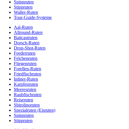
Spinnruten
Stippruten
Waller-Ruten
Tour-Guide-Systeme
Aal-Ruten
Allround-Ruten
Baitcastruten
Dorsch-Ruten
Drop-Shot-Ruten
Feederruten
Felchenruten
Fliegenruten
Forellen-Ruten
Friedfischruten
Inliner-Ruten
Karpfenruten
Meeresruten
Raubfischruten
Reiseruten
Sbirolinoruten
Spezialruten (Eisruten)
Spinnruten
Stippruten