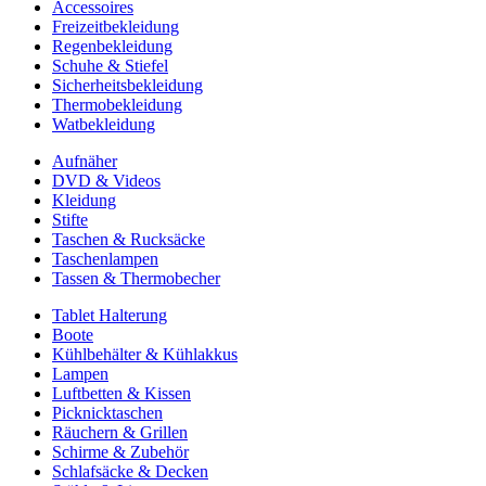
Accessoires
Freizeitbekleidung
Regenbekleidung
Schuhe & Stiefel
Sicherheitsbekleidung
Thermobekleidung
Watbekleidung
Aufnäher
DVD & Videos
Kleidung
Stifte
Taschen & Rucksäcke
Taschenlampen
Tassen & Thermobecher
Tablet Halterung
Boote
Kühlbehälter & Kühlakkus
Lampen
Luftbetten & Kissen
Picknicktaschen
Räuchern & Grillen
Schirme & Zubehör
Schlafsäcke & Decken