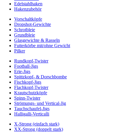
Edelstahlhaken
Hakenzubehör
Vorschaltköpfe
Dropshot-Gewichte
Schrotbleie
Grundbleie
Glasgewichte & Rasseln
Futterkörbe mit/ohne Gewicht
Pilker
Rundkopf-Twister
Football-Jigs
Erie-Jigs
Spittzkopf- & Dorschbombe
Fischkopf-Jigs
Flachkopf-Twister
Krautschutzköpfe
Spinn-Twister
Strömungs- und Vertical-Jig
Tauchschaufel-Jigs
Halligalli-Verticalli
X-Strong (einfach stark)
XX-Strong (doppelt stark)