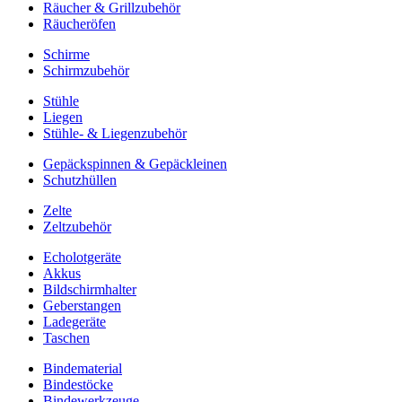
Räucher & Grillzubehör
Räucheröfen
Schirme
Schirmzubehör
Stühle
Liegen
Stühle- & Liegenzubehör
Gepäckspinnen & Gepäckleinen
Schutzhüllen
Zelte
Zeltzubehör
Echolotgeräte
Akkus
Bildschirmhalter
Geberstangen
Ladegeräte
Taschen
Bindematerial
Bindestöcke
Bindewerkzeuge