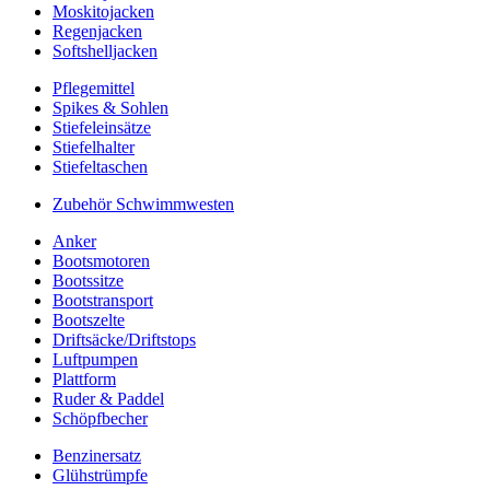
Moskitojacken
Regenjacken
Softshelljacken
Pflegemittel
Spikes & Sohlen
Stiefeleinsätze
Stiefelhalter
Stiefeltaschen
Zubehör Schwimmwesten
Anker
Bootsmotoren
Bootssitze
Bootstransport
Bootszelte
Driftsäcke/Driftstops
Luftpumpen
Plattform
Ruder & Paddel
Schöpfbecher
Benzinersatz
Glühstrümpfe