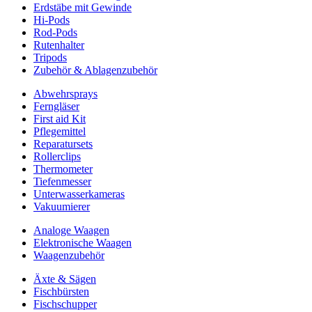
Erdstäbe mit Gewinde
Hi-Pods
Rod-Pods
Rutenhalter
Tripods
Zubehör & Ablagenzubehör
Abwehrsprays
Ferngläser
First aid Kit
Pflegemittel
Reparatursets
Rollerclips
Thermometer
Tiefenmesser
Unterwasserkameras
Vakuumierer
Analoge Waagen
Elektronische Waagen
Waagenzubehör
Äxte & Sägen
Fischbürsten
Fischschupper