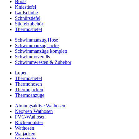
Boots
Kniestiefel
Laufschuhe
Schnürstiefel
Stiefelzubehör
Thermostiefel
Schwimmanzug Hose
Schwimmanzug Jacke
Schwimmanzüge komplett
Schwimmoveralls
Schwimmwesten & Zubehör
Lupen
Thermostiefel
Thermohosen
Thermojacken
Thermoanzüge
Atmungsaktive Wathosen
Neopren-Wathosen
PVC-Wathosen
Rückenpolster
Wathosen
Watjacken