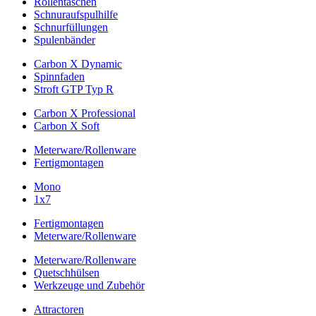
Rollentaschen
Schnuraufspulhilfe
Schnurfüllungen
Spulenbänder
Carbon X Dynamic
Spinnfaden
Stroft GTP Typ R
Carbon X Professional
Carbon X Soft
Meterware/Rollenware
Fertigmontagen
Mono
1x7
Fertigmontagen
Meterware/Rollenware
Meterware/Rollenware
Quetschhülsen
Werkzeuge und Zubehör
Attractoren