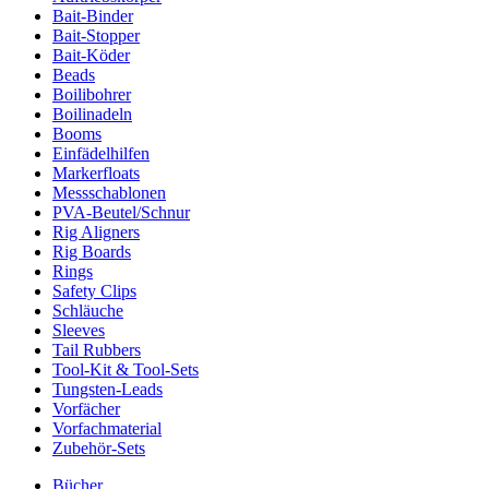
Bait-Binder
Bait-Stopper
Bait-Köder
Beads
Boilibohrer
Boilinadeln
Booms
Einfädelhilfen
Markerfloats
Messschablonen
PVA-Beutel/Schnur
Rig Aligners
Rig Boards
Rings
Safety Clips
Schläuche
Sleeves
Tail Rubbers
Tool-Kit & Tool-Sets
Tungsten-Leads
Vorfächer
Vorfachmaterial
Zubehör-Sets
Bücher