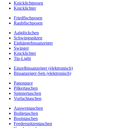
Knicklichtposen
Knicklichter
Friedfischposen
Raubfischposen
Aalglöckchen
Schwingspitzen
Einhängebissanzeiger
Swinger
Knicklichter
Tip-Light
Einzelbissanzeiger (elektronisch)
Bissanzeiger-Sets (elektronisch)
Panospace
Pilkertaschen
Spinnertaschen
Vorfachtaschen
Ausweistaschen
Boilietaschen
Bootstaschen
Feederspitzentaschen