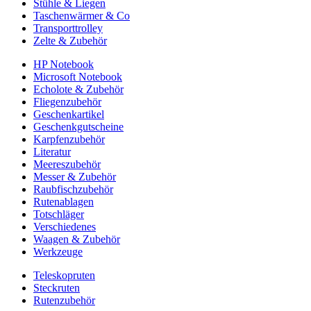
Stühle & Liegen
Taschenwärmer & Co
Transporttrolley
Zelte & Zubehör
HP Notebook
Microsoft Notebook
Echolote & Zubehör
Fliegenzubehör
Geschenkartikel
Geschenkgutscheine
Karpfenzubehör
Literatur
Meereszubehör
Messer & Zubehör
Raubfischzubehör
Rutenablagen
Totschläger
Verschiedenes
Waagen & Zubehör
Werkzeuge
Teleskopruten
Steckruten
Rutenzubehör