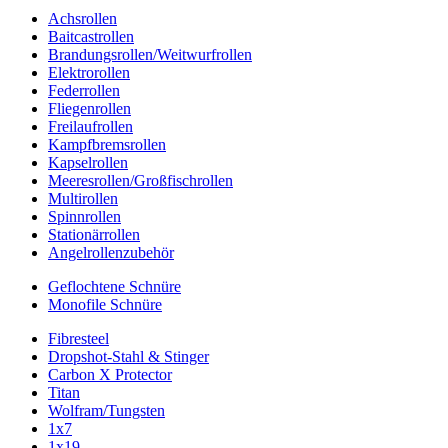
Achsrollen
Baitcastrollen
Brandungsrollen/Weitwurfrollen
Elektrorollen
Federrollen
Fliegenrollen
Freilaufrollen
Kampfbremsrollen
Kapselrollen
Meeresrollen/Großfischrollen
Multirollen
Spinnrollen
Stationärrollen
Angelrollenzubehör
Geflochtene Schnüre
Monofile Schnüre
Fibresteel
Dropshot-Stahl & Stinger
Carbon X Protector
Titan
Wolfram/Tungsten
1x7
1x19