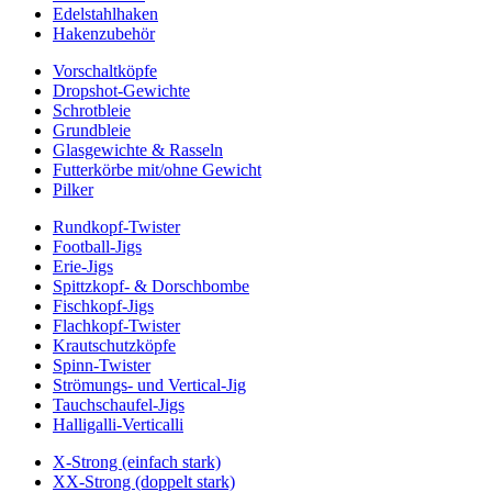
Edelstahlhaken
Hakenzubehör
Vorschaltköpfe
Dropshot-Gewichte
Schrotbleie
Grundbleie
Glasgewichte & Rasseln
Futterkörbe mit/ohne Gewicht
Pilker
Rundkopf-Twister
Football-Jigs
Erie-Jigs
Spittzkopf- & Dorschbombe
Fischkopf-Jigs
Flachkopf-Twister
Krautschutzköpfe
Spinn-Twister
Strömungs- und Vertical-Jig
Tauchschaufel-Jigs
Halligalli-Verticalli
X-Strong (einfach stark)
XX-Strong (doppelt stark)