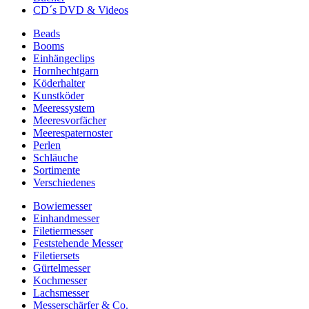
CD´s DVD & Videos
Beads
Booms
Einhängeclips
Hornhechtgarn
Köderhalter
Kunstköder
Meeressystem
Meeresvorfächer
Meerespaternoster
Perlen
Schläuche
Sortimente
Verschiedenes
Bowiemesser
Einhandmesser
Filetiermesser
Feststehende Messer
Filetiersets
Gürtelmesser
Kochmesser
Lachsmesser
Messerschärfer & Co.