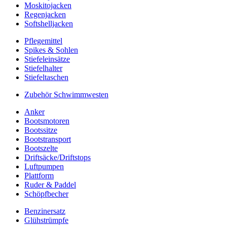
Moskitojacken
Regenjacken
Softshelljacken
Pflegemittel
Spikes & Sohlen
Stiefeleinsätze
Stiefelhalter
Stiefeltaschen
Zubehör Schwimmwesten
Anker
Bootsmotoren
Bootssitze
Bootstransport
Bootszelte
Driftsäcke/Driftstops
Luftpumpen
Plattform
Ruder & Paddel
Schöpfbecher
Benzinersatz
Glühstrümpfe