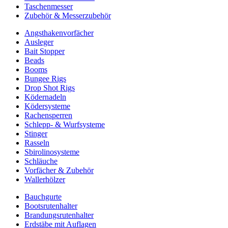
Taschenmesser
Zubehör & Messerzubehör
Angsthakenvorfächer
Ausleger
Bait Stopper
Beads
Booms
Bungee Rigs
Drop Shot Rigs
Ködernadeln
Ködersysteme
Rachensperren
Schlepp- & Wurfsysteme
Stinger
Rasseln
Sbirolinosysteme
Schläuche
Vorfächer & Zubehör
Wallerhölzer
Bauchgurte
Bootsrutenhalter
Brandungsrutenhalter
Erdstäbe mit Auflagen