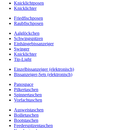
Knicklichtposen
Knicklichter
Friedfischposen
Raubfischposen
Aalglöckchen
Schwingspitzen
Einhängebissanzeiger
Swinger
Knicklichter
Tip-Light
Einzelbissanzeiger (elektronisch)
Bissanzeiger-Sets (elektronisch)
Panospace
Pilkertaschen
Spinnertaschen
Vorfachtaschen
Ausweistaschen
Boilietaschen
Bootstaschen
Feederspitzentaschen