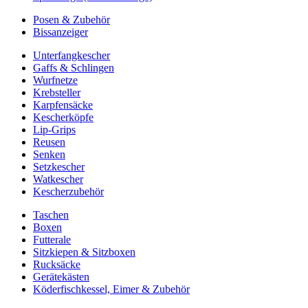
Posen & Zubehör
Bissanzeiger
Unterfangkescher
Gaffs & Schlingen
Wurfnetze
Krebsteller
Karpfensäcke
Kescherköpfe
Lip-Grips
Reusen
Senken
Setzkescher
Watkescher
Kescherzubehör
Taschen
Boxen
Futterale
Sitzkiepen & Sitzboxen
Rucksäcke
Gerätekästen
Köderfischkessel, Eimer & Zubehör