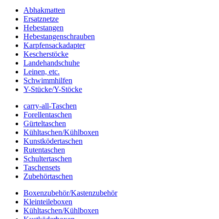
Abhakmatten
Ersatznetze
Hebestangen
Hebestangenschrauben
Karpfensackadapter
Kescherstöcke
Landehandschuhe
Leinen, etc.
Schwimmhilfen
Y-Stücke/Y-Stöcke
carry-all-Taschen
Forellentaschen
Gürteltaschen
Kühltaschen/Kühlboxen
Kunstködertaschen
Rutentaschen
Schultertaschen
Taschensets
Zubehörtaschen
Boxenzubehör/Kastenzubehör
Kleinteileboxen
Kühltaschen/Kühlboxen