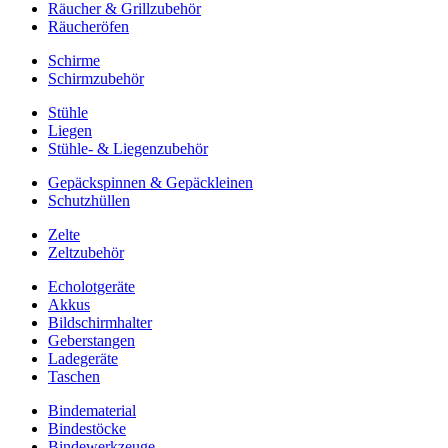
Räucher & Grillzubehör
Räucheröfen
Schirme
Schirmzubehör
Stühle
Liegen
Stühle- & Liegenzubehör
Gepäckspinnen & Gepäckleinen
Schutzhüllen
Zelte
Zeltzubehör
Echolotgeräte
Akkus
Bildschirmhalter
Geberstangen
Ladegeräte
Taschen
Bindematerial
Bindestöcke
Bindewerkzeuge