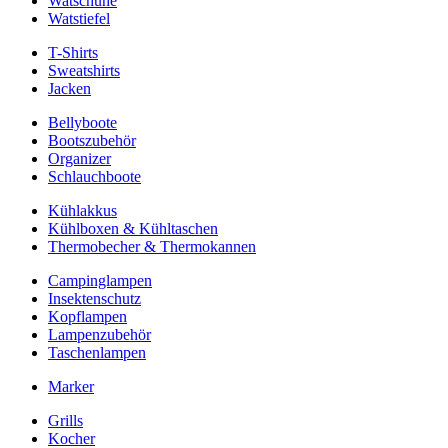
Watschuhe
Watstiefel
T-Shirts
Sweatshirts
Jacken
Bellyboote
Bootszubehör
Organizer
Schlauchboote
Kühlakkus
Kühlboxen & Kühltaschen
Thermobecher & Thermokannen
Campinglampen
Insektenschutz
Kopflampen
Lampenzubehör
Taschenlampen
Marker
Grills
Kocher