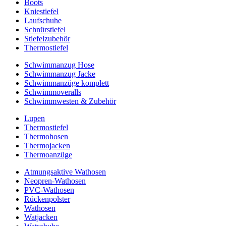
Boots
Kniestiefel
Laufschuhe
Schnürstiefel
Stiefelzubehör
Thermostiefel
Schwimmanzug Hose
Schwimmanzug Jacke
Schwimmanzüge komplett
Schwimmoveralls
Schwimmwesten & Zubehör
Lupen
Thermostiefel
Thermohosen
Thermojacken
Thermoanzüge
Atmungsaktive Wathosen
Neopren-Wathosen
PVC-Wathosen
Rückenpolster
Wathosen
Watjacken