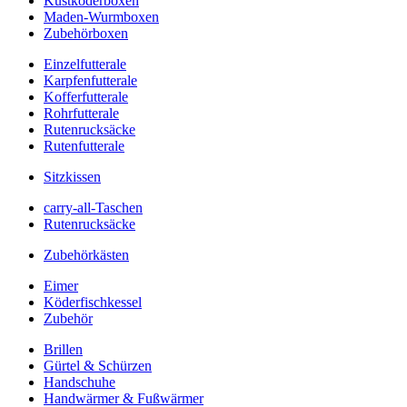
Kustköderboxen
Maden-Wurmboxen
Zubehörboxen
Einzelfutterale
Karpfenfutterale
Kofferfutterale
Rohrfutterale
Rutenrucksäcke
Rutenfutterale
Sitzkissen
carry-all-Taschen
Rutenrucksäcke
Zubehörkästen
Eimer
Köderfischkessel
Zubehör
Brillen
Gürtel & Schürzen
Handschuhe
Handwärmer & Fußwärmer