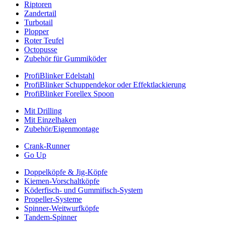
Riptoren
Zandertail
Turbotail
Plopper
Roter Teufel
Octopusse
Zubehör für Gummiköder
ProfiBlinker Edelstahl
ProfiBlinker Schuppendekor oder Effektlackierung
ProfiBlinker Forellex Spoon
Mit Drilling
Mit Einzelhaken
Zubehör/Eigenmontage
Crank-Runner
Go Up
Doppelköpfe & Jig-Köpfe
Kiemen-Vorschaltköpfe
Köderfisch- und Gummifisch-System
Propeller-Systeme
Spinner-Weitwurfköpfe
Tandem-Spinner