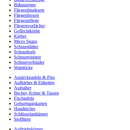
Bißanzeiger
Fliegenbindesets
Fliegenboxen
Fliegenpflege
Fliegenvorfächer
Geflechtkörbe
Kleber
Micro Snaps
Schnurglätter
Schnurkorb
Schnurreiniger
Schnurverbinder
Watstöcke
Anstecknadeln & Pins
Aufkleber & Etiketten
Aufnäher
Becher, Krüge & Tassen
Fischtafeln
Geburtstagskarten
Handtücher
Schlüsselanhänger
Stofftiere
Auftriebskörper