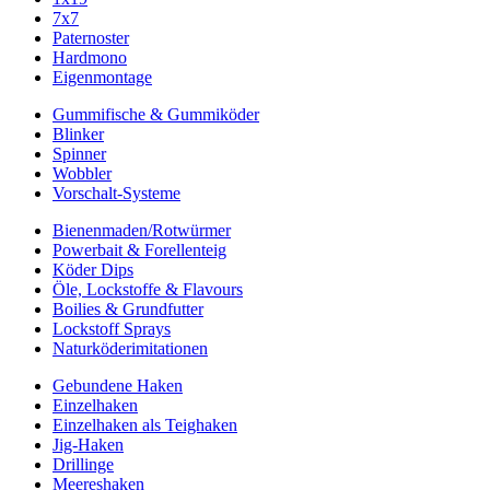
7x7
Paternoster
Hardmono
Eigenmontage
Gummifische & Gummiköder
Blinker
Spinner
Wobbler
Vorschalt-Systeme
Bienenmaden/Rotwürmer
Powerbait & Forellenteig
Köder Dips
Öle, Lockstoffe & Flavours
Boilies & Grundfutter
Lockstoff Sprays
Naturköderimitationen
Gebundene Haken
Einzelhaken
Einzelhaken als Teighaken
Jig-Haken
Drillinge
Meereshaken