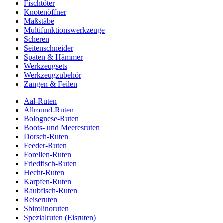
Fischtöter
Knotenöffner
Maßstäbe
Multifunktionswerkzeuge
Scheren
Seitenschneider
Spaten & Hämmer
Werkzeugsets
Werkzeugzubehör
Zangen & Feilen
Aal-Ruten
Allround-Ruten
Bolognese-Ruten
Boots- und Meeresruten
Dorsch-Ruten
Feeder-Ruten
Forellen-Ruten
Friedfisch-Ruten
Hecht-Ruten
Karpfen-Ruten
Raubfisch-Ruten
Reiseruten
Sbirolinoruten
Spezialruten (Eisruten)