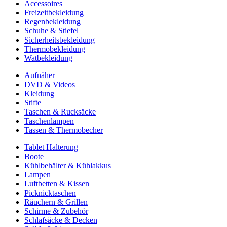
Accessoires
Freizeitbekleidung
Regenbekleidung
Schuhe & Stiefel
Sicherheitsbekleidung
Thermobekleidung
Watbekleidung
Aufnäher
DVD & Videos
Kleidung
Stifte
Taschen & Rucksäcke
Taschenlampen
Tassen & Thermobecher
Tablet Halterung
Boote
Kühlbehälter & Kühlakkus
Lampen
Luftbetten & Kissen
Picknicktaschen
Räuchern & Grillen
Schirme & Zubehör
Schlafsäcke & Decken