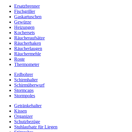
Ersatzbrenner
Fischgriller
Gaskartuschen
Gewürze
Heizungen
Kochersets
Räucheraufsätze
Räucherhaken
Räucherlaugen
Räuchermehle
Roste
Thermometer
Erdbohrer
Schirmhalter
Schirmüberwurf
Stormcaps
Stormpoles
Getränkehalter
Kissen
Organizer
Schutzbezüge
Stuhlaufsatz für Liegen