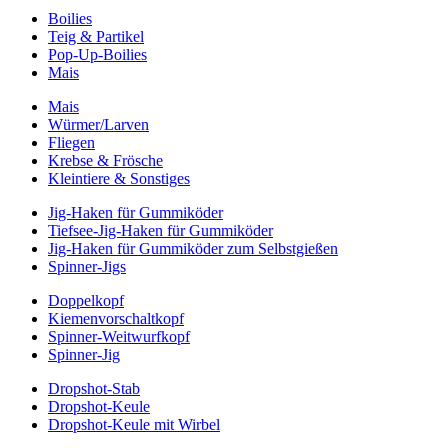
Boilies
Teig & Partikel
Pop-Up-Boilies
Mais
Mais
Würmer/Larven
Fliegen
Krebse & Frösche
Kleintiere & Sonstiges
Jig-Haken für Gummiköder
Tiefsee-Jig-Haken für Gummiköder
Jig-Haken für Gummiköder zum Selbstgießen
Spinner-Jigs
Doppelkopf
Kiemenvorschaltkopf
Spinner-Weitwurfkopf
Spinner-Jig
Dropshot-Stab
Dropshot-Keule
Dropshot-Keule mit Wirbel