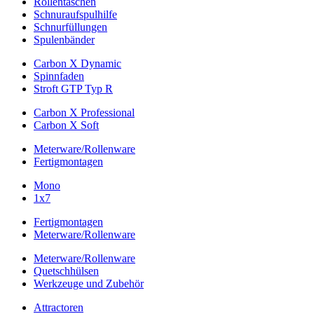
Rollentaschen
Schnuraufspulhilfe
Schnurfüllungen
Spulenbänder
Carbon X Dynamic
Spinnfaden
Stroft GTP Typ R
Carbon X Professional
Carbon X Soft
Meterware/Rollenware
Fertigmontagen
Mono
1x7
Fertigmontagen
Meterware/Rollenware
Meterware/Rollenware
Quetschhülsen
Werkzeuge und Zubehör
Attractoren