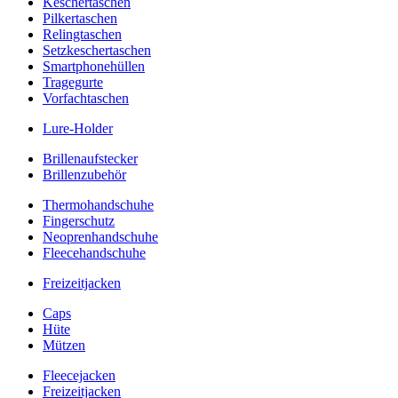
Keschertaschen
Pilkertaschen
Relingtaschen
Setzkeschertaschen
Smartphonehüllen
Tragegurte
Vorfachtaschen
Lure-Holder
Brillenaufstecker
Brillenzubehör
Thermohandschuhe
Fingerschutz
Neoprenhandschuhe
Fleecehandschuhe
Freizeitjacken
Caps
Hüte
Mützen
Fleecejacken
Freizeitjacken