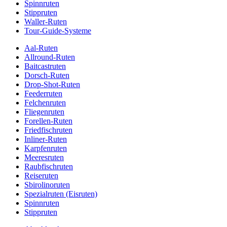
Spinnruten
Stippruten
Waller-Ruten
Tour-Guide-Systeme
Aal-Ruten
Allround-Ruten
Baitcastruten
Dorsch-Ruten
Drop-Shot-Ruten
Feederruten
Felchenruten
Fliegenruten
Forellen-Ruten
Friedfischruten
Inliner-Ruten
Karpfenruten
Meeresruten
Raubfischruten
Reiseruten
Sbirolinoruten
Spezialruten (Eisruten)
Spinnruten
Stippruten