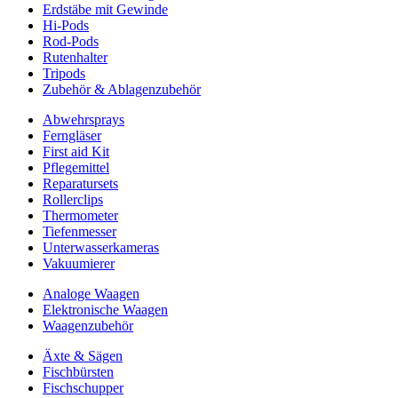
Erdstäbe mit Gewinde
Hi-Pods
Rod-Pods
Rutenhalter
Tripods
Zubehör & Ablagenzubehör
Abwehrsprays
Ferngläser
First aid Kit
Pflegemittel
Reparatursets
Rollerclips
Thermometer
Tiefenmesser
Unterwasserkameras
Vakuumierer
Analoge Waagen
Elektronische Waagen
Waagenzubehör
Äxte & Sägen
Fischbürsten
Fischschupper