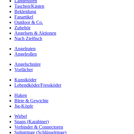
Landehilfen
Taschen/Kästen
Bekleidung
Fanartikel
Outdoor & Co.
Zubehör
Angelsets & Aktionen
Nach Zielfisch
Angelruten
Angelrollen
Angelschnüre
Vorfächer
Kunstköder
Lebendköder/Fressköder
Haken
Bleie & Gewichte
Jig-Köpfe
Wirbel
Snaps (Karabiner)
Verbinder & Connectoren
Splintringe (Schlüsselringe)