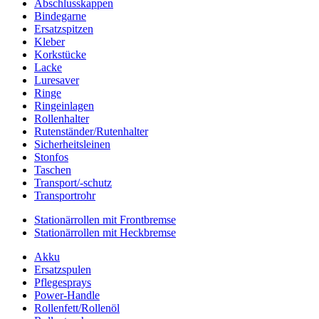
Abschlusskappen
Bindegarne
Ersatzspitzen
Kleber
Korkstücke
Lacke
Luresaver
Ringe
Ringeinlagen
Rollenhalter
Rutenständer/Rutenhalter
Sicherheitsleinen
Stonfos
Taschen
Transport/-schutz
Transportrohr
Stationärrollen mit Frontbremse
Stationärrollen mit Heckbremse
Akku
Ersatzspulen
Pflegesprays
Power-Handle
Rollenfett/Rollenöl