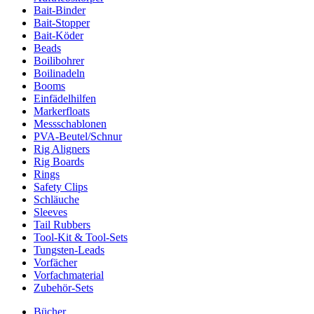
Bait-Binder
Bait-Stopper
Bait-Köder
Beads
Boilibohrer
Boilinadeln
Booms
Einfädelhilfen
Markerfloats
Messschablonen
PVA-Beutel/Schnur
Rig Aligners
Rig Boards
Rings
Safety Clips
Schläuche
Sleeves
Tail Rubbers
Tool-Kit & Tool-Sets
Tungsten-Leads
Vorfächer
Vorfachmaterial
Zubehör-Sets
Bücher