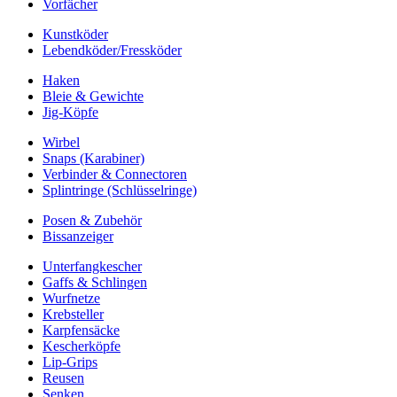
Vorfächer
Kunstköder
Lebendköder/Fressköder
Haken
Bleie & Gewichte
Jig-Köpfe
Wirbel
Snaps (Karabiner)
Verbinder & Connectoren
Splintringe (Schlüsselringe)
Posen & Zubehör
Bissanzeiger
Unterfangkescher
Gaffs & Schlingen
Wurfnetze
Krebsteller
Karpfensäcke
Kescherköpfe
Lip-Grips
Reusen
Senken