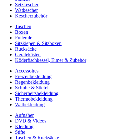
Setzkescher
Watkescher
Kescherzubehör
Taschen
Boxen
Futterale
Sitzkiepen & Sitzboxen
Rucksäcke
Gerätekästen
Köderfischkessel, Eimer & Zubehör
Accessoires
Freizeitbekleidung
Regenbekleidung
Schuhe & Stiefel
Sicherheitsbekleidung
Thermobekleidung
Watbekleidung
Aufnäher
DVD & Videos
Kleidung
Stifte
Taschen & Rucksäcke