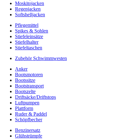
Moskitojacken
Regenjacken
Softshelljacken
Pflegemittel
Spikes & Sohlen
Stiefeleinsätze
Stiefelhalter
Stiefeltaschen
Zubehör Schwimmwesten
Anker
Bootsmotoren
Bootssitze
Bootstransport
Bootszelte
Driftsäcke/Driftstops
Luftpumpen
Plattform
Ruder & Paddel
Schöpfbecher
Benzinersatz
Glühstrümpfe