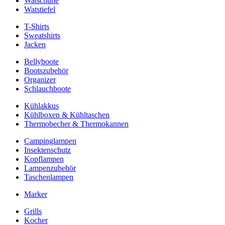
Watschuhe
Watstiefel
T-Shirts
Sweatshirts
Jacken
Bellyboote
Bootszubehör
Organizer
Schlauchboote
Kühlakkus
Kühlboxen & Kühltaschen
Thermobecher & Thermokannen
Campinglampen
Insektenschutz
Kopflampen
Lampenzubehör
Taschenlampen
Marker
Grills
Kocher