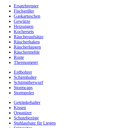
Ersatzbrenner
Fischgriller
Gaskartuschen
Gewürze
Heizungen
Kochersets
Räucheraufsätze
Räucherhaken
Räucherlaugen
Räuchermehle
Roste
Thermometer
Erdbohrer
Schirmhalter
Schirmüberwurf
Stormcaps
Stormpoles
Getränkehalter
Kissen
Organizer
Schutzbezüge
Stuhlaufsatz für Liegen