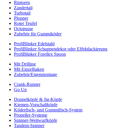
Riptoren
Zandertail
Turbotail
Plopper
Roter Teufel
Octopusse
Zubehör für Gummiköder
ProfiBlinker Edelstahl
ProfiBlinker Schuppendekor oder Effektlackierung
ProfiBlinker Forellex Spoon
Mit Drilling
Mit Einzelhaken
Zubehör/Eigenmontage
Crank-Runner
Go Up
Doppelköpfe & Jig-Köpfe
Kiemen-Vorschaltköpfe
Köderfisch- und Gummifisch-System
Propeller-Systeme
Spinner-Weitwurfköpfe
Tandem-Spinner