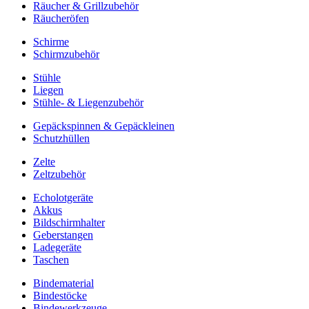
Räucher & Grillzubehör
Räucheröfen
Schirme
Schirmzubehör
Stühle
Liegen
Stühle- & Liegenzubehör
Gepäckspinnen & Gepäckleinen
Schutzhüllen
Zelte
Zeltzubehör
Echolotgeräte
Akkus
Bildschirmhalter
Geberstangen
Ladegeräte
Taschen
Bindematerial
Bindestöcke
Bindewerkzeuge