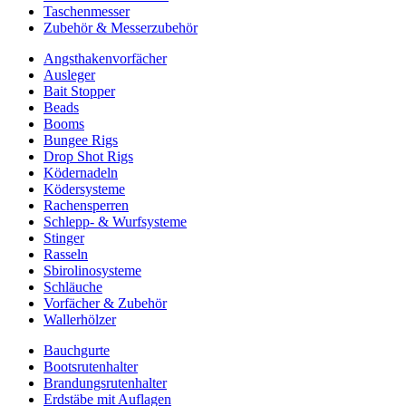
Taschenmesser
Zubehör & Messerzubehör
Angsthakenvorfächer
Ausleger
Bait Stopper
Beads
Booms
Bungee Rigs
Drop Shot Rigs
Ködernadeln
Ködersysteme
Rachensperren
Schlepp- & Wurfsysteme
Stinger
Rasseln
Sbirolinosysteme
Schläuche
Vorfächer & Zubehör
Wallerhölzer
Bauchgurte
Bootsrutenhalter
Brandungsrutenhalter
Erdstäbe mit Auflagen