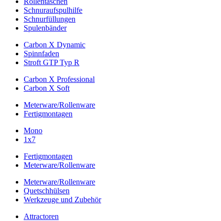
Rollentaschen
Schnuraufspulhilfe
Schnurfüllungen
Spulenbänder
Carbon X Dynamic
Spinnfaden
Stroft GTP Typ R
Carbon X Professional
Carbon X Soft
Meterware/Rollenware
Fertigmontagen
Mono
1x7
Fertigmontagen
Meterware/Rollenware
Meterware/Rollenware
Quetschhülsen
Werkzeuge und Zubehör
Attractoren