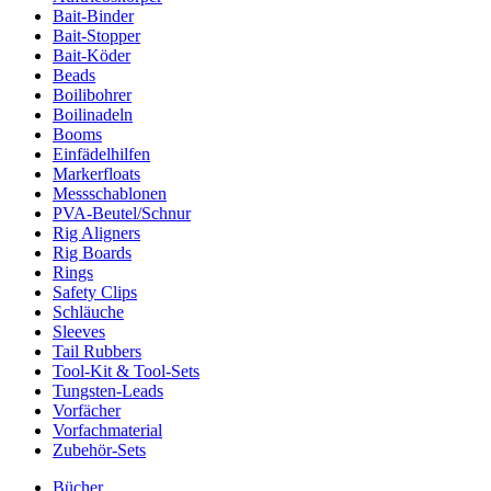
Bait-Binder
Bait-Stopper
Bait-Köder
Beads
Boilibohrer
Boilinadeln
Booms
Einfädelhilfen
Markerfloats
Messschablonen
PVA-Beutel/Schnur
Rig Aligners
Rig Boards
Rings
Safety Clips
Schläuche
Sleeves
Tail Rubbers
Tool-Kit & Tool-Sets
Tungsten-Leads
Vorfächer
Vorfachmaterial
Zubehör-Sets
Bücher