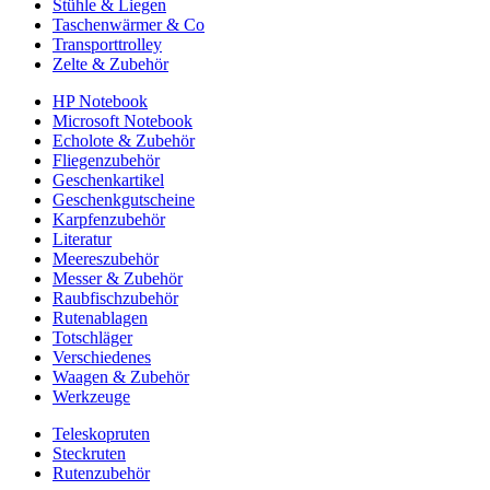
Stühle & Liegen
Taschenwärmer & Co
Transporttrolley
Zelte & Zubehör
HP Notebook
Microsoft Notebook
Echolote & Zubehör
Fliegenzubehör
Geschenkartikel
Geschenkgutscheine
Karpfenzubehör
Literatur
Meereszubehör
Messer & Zubehör
Raubfischzubehör
Rutenablagen
Totschläger
Verschiedenes
Waagen & Zubehör
Werkzeuge
Teleskopruten
Steckruten
Rutenzubehör