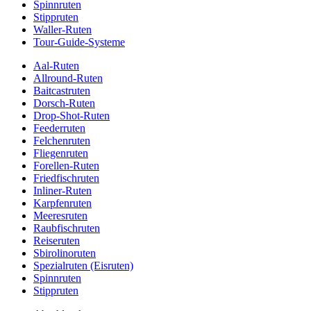
Spinnruten
Stippruten
Waller-Ruten
Tour-Guide-Systeme
Aal-Ruten
Allround-Ruten
Baitcastruten
Dorsch-Ruten
Drop-Shot-Ruten
Feederruten
Felchenruten
Fliegenruten
Forellen-Ruten
Friedfischruten
Inliner-Ruten
Karpfenruten
Meeresruten
Raubfischruten
Reiseruten
Sbirolinoruten
Spezialruten (Eisruten)
Spinnruten
Stippruten