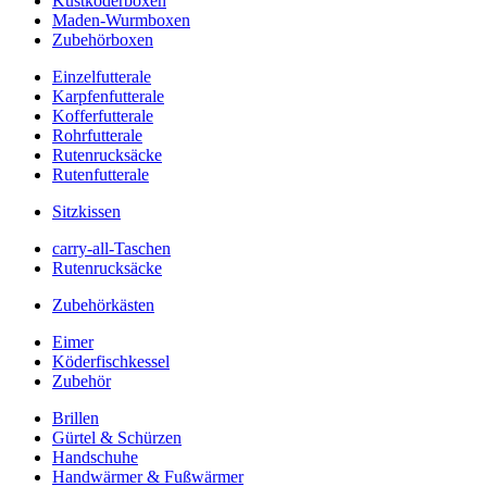
Kustköderboxen
Maden-Wurmboxen
Zubehörboxen
Einzelfutterale
Karpfenfutterale
Kofferfutterale
Rohrfutterale
Rutenrucksäcke
Rutenfutterale
Sitzkissen
carry-all-Taschen
Rutenrucksäcke
Zubehörkästen
Eimer
Köderfischkessel
Zubehör
Brillen
Gürtel & Schürzen
Handschuhe
Handwärmer & Fußwärmer