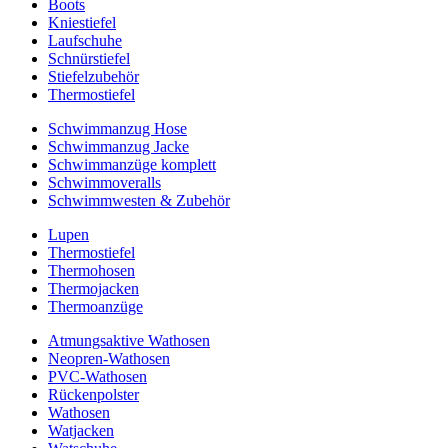
Boots
Kniestiefel
Laufschuhe
Schnürstiefel
Stiefelzubehör
Thermostiefel
Schwimmanzug Hose
Schwimmanzug Jacke
Schwimmanzüge komplett
Schwimmoveralls
Schwimmwesten & Zubehör
Lupen
Thermostiefel
Thermohosen
Thermojacken
Thermoanzüge
Atmungsaktive Wathosen
Neopren-Wathosen
PVC-Wathosen
Rückenpolster
Wathosen
Watjacken