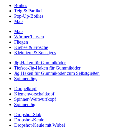
Boilies
Teig & Partikel
Pop-Up-Boilies
Mais
Mais
Würmer/Larven
Fliegen
Krebse & Frösche
Kleintiere & Sonstiges
Jig-Haken für Gummiköder
Tiefsee-Jig-Haken für Gummiköder
Jig-Haken für Gummiköder zum Selbstgießen
Spinner-Jigs
Doppelkopf
Kiemenvorschaltkopf
Spinner-Weitwurfkopf
Spinner-Jig
Dropshot-Stab
Dropshot-Keule
Dropshot-Keule mit Wirbel