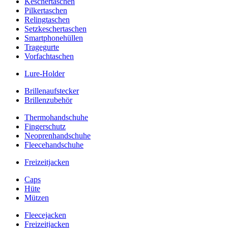
Keschertaschen
Pilkertaschen
Relingtaschen
Setzkeschertaschen
Smartphonehüllen
Tragegurte
Vorfachtaschen
Lure-Holder
Brillenaufstecker
Brillenzubehör
Thermohandschuhe
Fingerschutz
Neoprenhandschuhe
Fleecehandschuhe
Freizeitjacken
Caps
Hüte
Mützen
Fleecejacken
Freizeitjacken