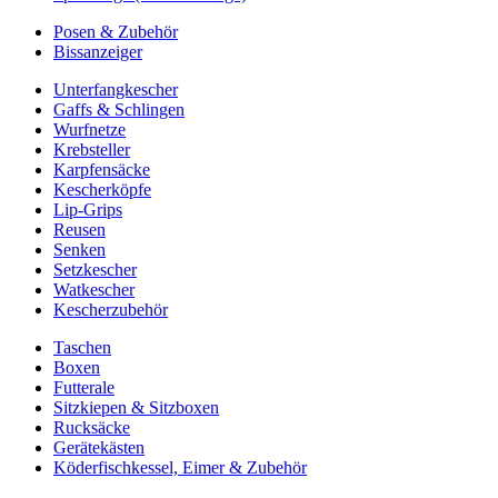
Posen & Zubehör
Bissanzeiger
Unterfangkescher
Gaffs & Schlingen
Wurfnetze
Krebsteller
Karpfensäcke
Kescherköpfe
Lip-Grips
Reusen
Senken
Setzkescher
Watkescher
Kescherzubehör
Taschen
Boxen
Futterale
Sitzkiepen & Sitzboxen
Rucksäcke
Gerätekästen
Köderfischkessel, Eimer & Zubehör