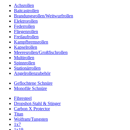
Achsrollen
Baitcastrollen
Brandungsrollen/Weitwurfrollen
Elektrorollen
Federrollen
Fliegenrollen
Freilaufrollen
Kampfbremsrollen
Kapselrollen
Meeresrollen/Großfischrollen
Multirollen
Spinnrollen
Stationärrollen
Angelrollenzubehör
Geflochtene Schnüre
Monofile Schnüre
Fibresteel
Dropshot-Stahl & Stinger
Carbon X Protector
Titan
Wolfram/Tungsten
1x7
1x19