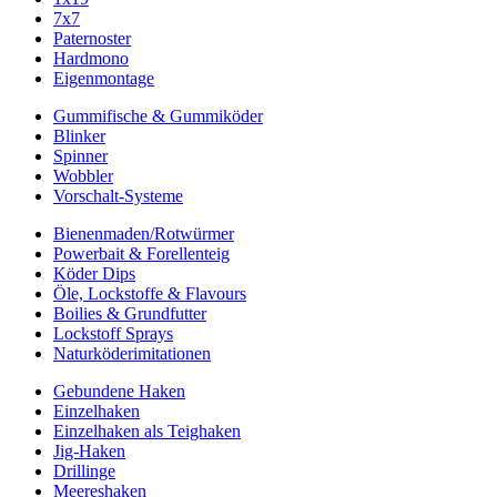
7x7
Paternoster
Hardmono
Eigenmontage
Gummifische & Gummiköder
Blinker
Spinner
Wobbler
Vorschalt-Systeme
Bienenmaden/Rotwürmer
Powerbait & Forellenteig
Köder Dips
Öle, Lockstoffe & Flavours
Boilies & Grundfutter
Lockstoff Sprays
Naturköderimitationen
Gebundene Haken
Einzelhaken
Einzelhaken als Teighaken
Jig-Haken
Drillinge
Meereshaken