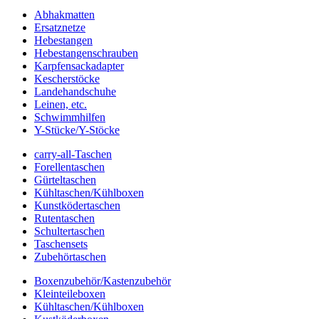
Abhakmatten
Ersatznetze
Hebestangen
Hebestangenschrauben
Karpfensackadapter
Kescherstöcke
Landehandschuhe
Leinen, etc.
Schwimmhilfen
Y-Stücke/Y-Stöcke
carry-all-Taschen
Forellentaschen
Gürteltaschen
Kühltaschen/Kühlboxen
Kunstködertaschen
Rutentaschen
Schultertaschen
Taschensets
Zubehörtaschen
Boxenzubehör/Kastenzubehör
Kleinteileboxen
Kühltaschen/Kühlboxen