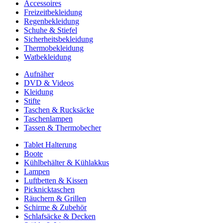
Accessoires
Freizeitbekleidung
Regenbekleidung
Schuhe & Stiefel
Sicherheitsbekleidung
Thermobekleidung
Watbekleidung
Aufnäher
DVD & Videos
Kleidung
Stifte
Taschen & Rucksäcke
Taschenlampen
Tassen & Thermobecher
Tablet Halterung
Boote
Kühlbehälter & Kühlakkus
Lampen
Luftbetten & Kissen
Picknicktaschen
Räuchern & Grillen
Schirme & Zubehör
Schlafsäcke & Decken