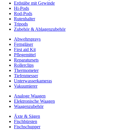
Erdstäbe mit Gewinde
Hi-Pods
Rod-Pods
Rutenhalter
Tripods
Zubehör & Ablagenzubehör
Abwehrsprays
Ferngläser
First aid Kit
Pflegemittel
Reparatursets
Rollerclips
Thermometer
Tiefenmesser
Unterwasserkameras
Vakuumierer
Analoge Waagen
Elektronische Waagen
Waagenzubehör
Äxte & Sägen
Fischbürsten
Fischschupper