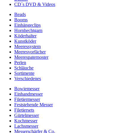
CD´s DVD & Videos
Beads
Booms
Einhängeclips
Hornhechtgarn
Köderhalter
Kunstköder
Meeressystem
Meeresvorfächer
Meerespaternoster
Perlen
Schläuche
Sortimente
Verschiedenes
Bowiemesser
Einhandmesser
Filetiermesser
Feststehende Messer
Filetiersets
Gürtelmesser
Kochmesser
Lachsmesser
Messerschärfer & Co.