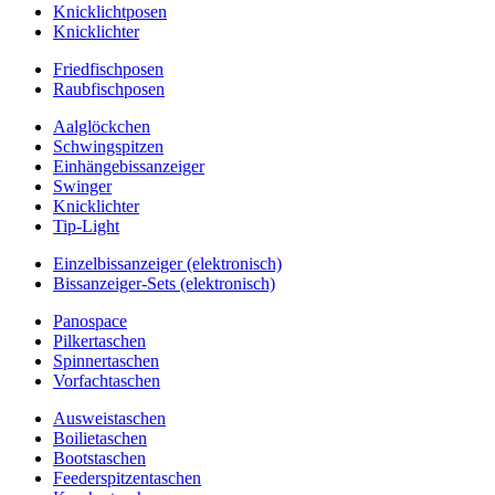
Knicklichtposen
Knicklichter
Friedfischposen
Raubfischposen
Aalglöckchen
Schwingspitzen
Einhängebissanzeiger
Swinger
Knicklichter
Tip-Light
Einzelbissanzeiger (elektronisch)
Bissanzeiger-Sets (elektronisch)
Panospace
Pilkertaschen
Spinnertaschen
Vorfachtaschen
Ausweistaschen
Boilietaschen
Bootstaschen
Feederspitzentaschen