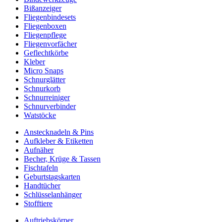
Bißanzeiger
Fliegenbindesets
Fliegenboxen
Fliegenpflege
Fliegenvorfächer
Geflechtkörbe
Kleber
Micro Snaps
Schnurglätter
Schnurkorb
Schnurreiniger
Schnurverbinder
Watstöcke
Anstecknadeln & Pins
Aufkleber & Etiketten
Aufnäher
Becher, Krüge & Tassen
Fischtafeln
Geburtstagskarten
Handtücher
Schlüsselanhänger
Stofftiere
Auftriebskörper