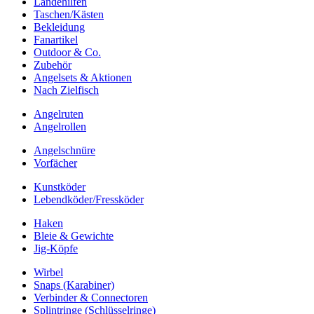
Landehilfen
Taschen/Kästen
Bekleidung
Fanartikel
Outdoor & Co.
Zubehör
Angelsets & Aktionen
Nach Zielfisch
Angelruten
Angelrollen
Angelschnüre
Vorfächer
Kunstköder
Lebendköder/Fressköder
Haken
Bleie & Gewichte
Jig-Köpfe
Wirbel
Snaps (Karabiner)
Verbinder & Connectoren
Splintringe (Schlüsselringe)