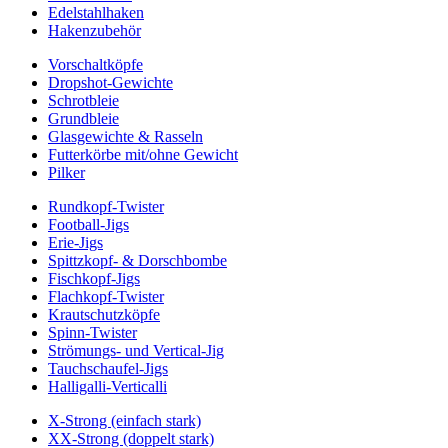
Edelstahlhaken
Hakenzubehör
Vorschaltköpfe
Dropshot-Gewichte
Schrotbleie
Grundbleie
Glasgewichte & Rasseln
Futterkörbe mit/ohne Gewicht
Pilker
Rundkopf-Twister
Football-Jigs
Erie-Jigs
Spittzkopf- & Dorschbombe
Fischkopf-Jigs
Flachkopf-Twister
Krautschutzköpfe
Spinn-Twister
Strömungs- und Vertical-Jig
Tauchschaufel-Jigs
Halligalli-Verticalli
X-Strong (einfach stark)
XX-Strong (doppelt stark)