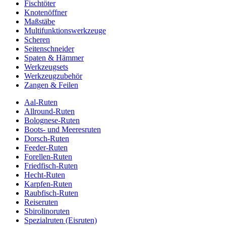
Fischtöter
Knotenöffner
Maßstäbe
Multifunktionswerkzeuge
Scheren
Seitenschneider
Spaten & Hämmer
Werkzeugsets
Werkzeugzubehör
Zangen & Feilen
Aal-Ruten
Allround-Ruten
Bolognese-Ruten
Boots- und Meeresruten
Dorsch-Ruten
Feeder-Ruten
Forellen-Ruten
Friedfisch-Ruten
Hecht-Ruten
Karpfen-Ruten
Raubfisch-Ruten
Reiseruten
Sbirolinoruten
Spezialruten (Eisruten)