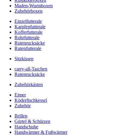
Kustköderboxen
Maden-Wurmboxen
Zubehörboxen
Einzelfutterale
Karpfenfutterale
Kofferfutterale
Rohrfutterale
Rutenrucksäcke
Rutenfutterale
Sitzkissen
carry-all-Taschen
Rutenrucksäcke
Zubehörkästen
Eimer
Köderfischkessel
Zubehör
Brillen
Gürtel & Schürzen
Handschuhe
Handwärmer & Fußwärmer