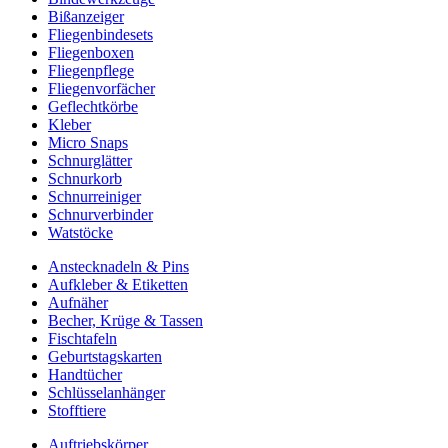
Bißanzeiger
Fliegenbindesets
Fliegenboxen
Fliegenpflege
Fliegenvorfächer
Geflechtkörbe
Kleber
Micro Snaps
Schnurglätter
Schnurkorb
Schnurreiniger
Schnurverbinder
Watstöcke
Anstecknadeln & Pins
Aufkleber & Etiketten
Aufnäher
Becher, Krüge & Tassen
Fischtafeln
Geburtstagskarten
Handtücher
Schlüsselanhänger
Stofftiere
Auftriebskörper