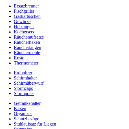
Ersatzbrenner
Fischgriller
Gaskartuschen
Gewürze
Heizungen
Kochersets
Räucheraufsätze
Räucherhaken
Räucherlaugen
Räuchermehle
Roste
Thermometer
Erdbohrer
Schirmhalter
Schirmüberwurf
Stormcaps
Stormpoles
Getränkehalter
Kissen
Organizer
Schutzbezüge
Stuhlaufsatz für Liegen