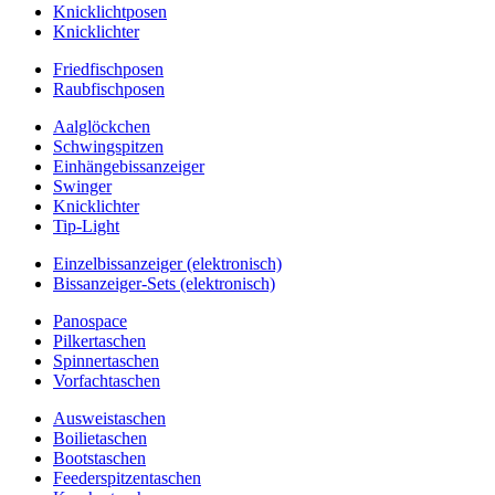
Knicklichtposen
Knicklichter
Friedfischposen
Raubfischposen
Aalglöckchen
Schwingspitzen
Einhängebissanzeiger
Swinger
Knicklichter
Tip-Light
Einzelbissanzeiger (elektronisch)
Bissanzeiger-Sets (elektronisch)
Panospace
Pilkertaschen
Spinnertaschen
Vorfachtaschen
Ausweistaschen
Boilietaschen
Bootstaschen
Feederspitzentaschen