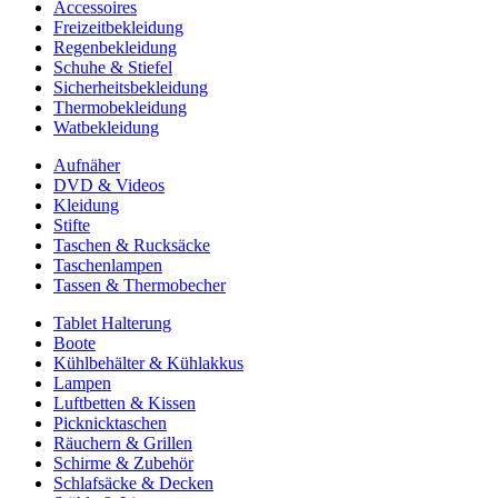
Accessoires
Freizeitbekleidung
Regenbekleidung
Schuhe & Stiefel
Sicherheitsbekleidung
Thermobekleidung
Watbekleidung
Aufnäher
DVD & Videos
Kleidung
Stifte
Taschen & Rucksäcke
Taschenlampen
Tassen & Thermobecher
Tablet Halterung
Boote
Kühlbehälter & Kühlakkus
Lampen
Luftbetten & Kissen
Picknicktaschen
Räuchern & Grillen
Schirme & Zubehör
Schlafsäcke & Decken