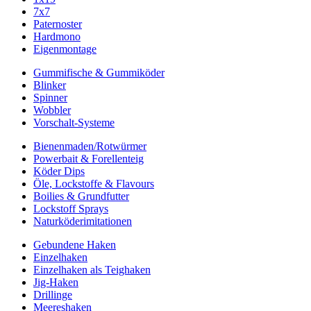
7x7
Paternoster
Hardmono
Eigenmontage
Gummifische & Gummiköder
Blinker
Spinner
Wobbler
Vorschalt-Systeme
Bienenmaden/Rotwürmer
Powerbait & Forellenteig
Köder Dips
Öle, Lockstoffe & Flavours
Boilies & Grundfutter
Lockstoff Sprays
Naturköderimitationen
Gebundene Haken
Einzelhaken
Einzelhaken als Teighaken
Jig-Haken
Drillinge
Meereshaken