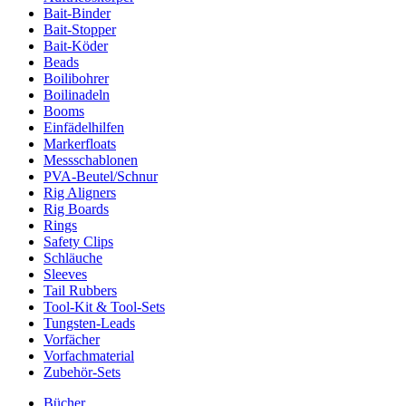
Bait-Binder
Bait-Stopper
Bait-Köder
Beads
Boilibohrer
Boilinadeln
Booms
Einfädelhilfen
Markerfloats
Messschablonen
PVA-Beutel/Schnur
Rig Aligners
Rig Boards
Rings
Safety Clips
Schläuche
Sleeves
Tail Rubbers
Tool-Kit & Tool-Sets
Tungsten-Leads
Vorfächer
Vorfachmaterial
Zubehör-Sets
Bücher