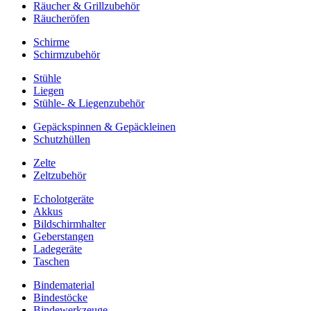
Räucher & Grillzubehör
Räucheröfen
Schirme
Schirmzubehör
Stühle
Liegen
Stühle- & Liegenzubehör
Gepäckspinnen & Gepäckleinen
Schutzhüllen
Zelte
Zeltzubehör
Echolotgeräte
Akkus
Bildschirmhalter
Geberstangen
Ladegeräte
Taschen
Bindematerial
Bindestöcke
Bindewerkzeuge