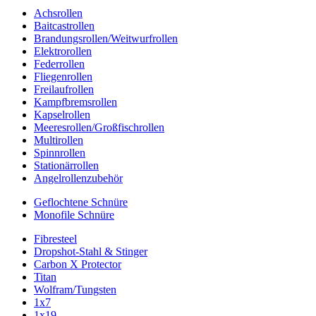
Achsrollen
Baitcastrollen
Brandungsrollen/Weitwurfrollen
Elektrorollen
Federrollen
Fliegenrollen
Freilaufrollen
Kampfbremsrollen
Kapselrollen
Meeresrollen/Großfischrollen
Multirollen
Spinnrollen
Stationärrollen
Angelrollenzubehör
Geflochtene Schnüre
Monofile Schnüre
Fibresteel
Dropshot-Stahl & Stinger
Carbon X Protector
Titan
Wolfram/Tungsten
1x7
1x19