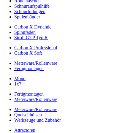
Rollentaschen
Schnuraufspulhilfe
Schnurfüllungen
Spulenbänder
Carbon X Dynamic
Spinnfaden
Stroft GTP Typ R
Carbon X Professional
Carbon X Soft
Meterware/Rollenware
Fertigmontagen
Mono
1x7
Fertigmontagen
Meterware/Rollenware
Meterware/Rollenware
Quetschhülsen
Werkzeuge und Zubehör
Attractoren