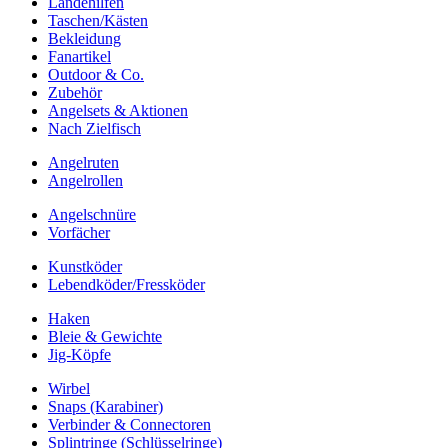
Landehilfen
Taschen/Kästen
Bekleidung
Fanartikel
Outdoor & Co.
Zubehör
Angelsets & Aktionen
Nach Zielfisch
Angelruten
Angelrollen
Angelschnüre
Vorfächer
Kunstköder
Lebendköder/Fressköder
Haken
Bleie & Gewichte
Jig-Köpfe
Wirbel
Snaps (Karabiner)
Verbinder & Connectoren
Splintringe (Schlüsselringe)