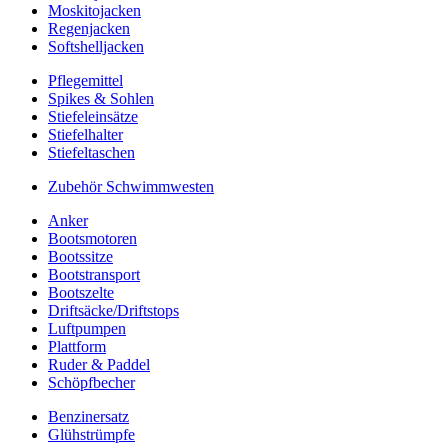
Moskitojacken
Regenjacken
Softshelljacken
Pflegemittel
Spikes & Sohlen
Stiefeleinsätze
Stiefelhalter
Stiefeltaschen
Zubehör Schwimmwesten
Anker
Bootsmotoren
Bootssitze
Bootstransport
Bootszelte
Driftsäcke/Driftstops
Luftpumpen
Plattform
Ruder & Paddel
Schöpfbecher
Benzinersatz
Glühstrümpfe