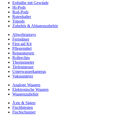
Erdstäbe mit Gewinde
Hi-Pods
Rod-Pods
Rutenhalter
Tripods
Zubehör & Ablagenzubehör
Abwehrsprays
Ferngläser
First aid Kit
Pflegemittel
Reparatursets
Rollerclips
Thermometer
Tiefenmesser
Unterwasserkameras
Vakuumierer
Analoge Waagen
Elektronische Waagen
Waagenzubehör
Äxte & Sägen
Fischbürsten
Fischschupper