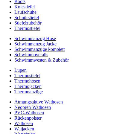
Boots
Kniestiefel
Laufschuhe
Schnürstiefel
Stiefelzubehör
Thermostiefel
Schwimmanzug Hose
Schwimmanzug Jacke
Schwimmanzüge komplett
Schwimmoveralls
Schwimmwesten & Zubehör
Lupen
Thermostiefel
Thermohosen
Thermojacken
Thermoanzüge
Atmungsaktive Wathosen
Neopren-Wathosen
PVC-Wathosen
Rückenpolster
Wathosen
Watjacken