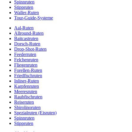
Spinnruten
Stippruten
Waller-Ruten
Tour-Guide-Systeme
Aal-Ruten
Allround-Ruten
Baitcastruten
Dorsch-Ruten
Drop-Shot-Ruten
Feederruten
Felchenruten
Fliegenruten
Forellen-Ruten
Friedfischruten
Inliner-Ruten
Karpfenruten
Meeresruten
Raubfischruten
Reiseruten
Sbirolinoruten
Spezialruten (Eisruten)
Spinnruten
Stippruten