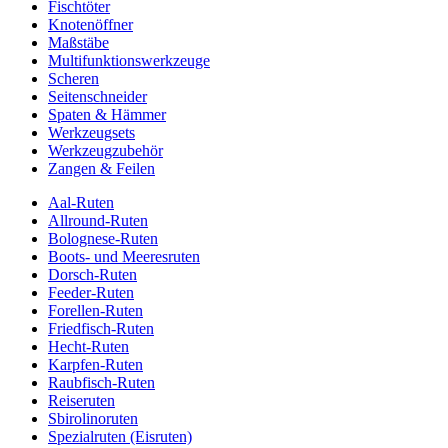
Fischtöter
Knotenöffner
Maßstäbe
Multifunktionswerkzeuge
Scheren
Seitenschneider
Spaten & Hämmer
Werkzeugsets
Werkzeugzubehör
Zangen & Feilen
Aal-Ruten
Allround-Ruten
Bolognese-Ruten
Boots- und Meeresruten
Dorsch-Ruten
Feeder-Ruten
Forellen-Ruten
Friedfisch-Ruten
Hecht-Ruten
Karpfen-Ruten
Raubfisch-Ruten
Reiseruten
Sbirolinoruten
Spezialruten (Eisruten)