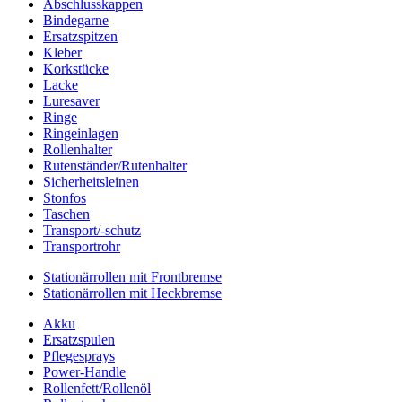
Abschlusskappen
Bindegarne
Ersatzspitzen
Kleber
Korkstücke
Lacke
Luresaver
Ringe
Ringeinlagen
Rollenhalter
Rutenständer/Rutenhalter
Sicherheitsleinen
Stonfos
Taschen
Transport/-schutz
Transportrohr
Stationärrollen mit Frontbremse
Stationärrollen mit Heckbremse
Akku
Ersatzspulen
Pflegesprays
Power-Handle
Rollenfett/Rollenöl