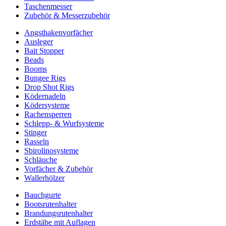
Taschenmesser
Zubehör & Messerzubehör
Angsthakenvorfächer
Ausleger
Bait Stopper
Beads
Booms
Bungee Rigs
Drop Shot Rigs
Ködernadeln
Ködersysteme
Rachensperren
Schlepp- & Wurfsysteme
Stinger
Rasseln
Sbirolinosysteme
Schläuche
Vorfächer & Zubehör
Wallerhölzer
Bauchgurte
Bootsrutenhalter
Brandungsrutenhalter
Erdstäbe mit Auflagen