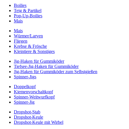
Boilies
Teig & Partikel
Pop-Up-Boilies
Mais
Mais
Würmer/Larven
Fliegen
Krebse & Frösche
Kleintiere & Sonstiges
Jig-Haken für Gummiköder
Tiefsee-Jig-Haken für Gummiköder
Jig-Haken für Gummiköder zum Selbstgießen
Spinner-Jigs
Doppelkopf
Kiemenvorschaltkopf
Spinner-Weitwurfkopf
Spinner-Jig
Dropshot-Stab
Dropshot-Keule
Dropshot-Keule mit Wirbel