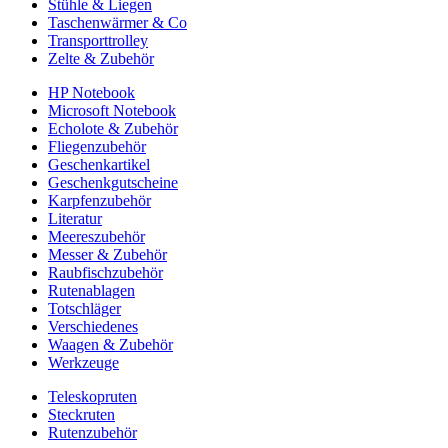
Stühle & Liegen
Taschenwärmer & Co
Transporttrolley
Zelte & Zubehör
HP Notebook
Microsoft Notebook
Echolote & Zubehör
Fliegenzubehör
Geschenkartikel
Geschenkgutscheine
Karpfenzubehör
Literatur
Meereszubehör
Messer & Zubehör
Raubfischzubehör
Rutenablagen
Totschläger
Verschiedenes
Waagen & Zubehör
Werkzeuge
Teleskopruten
Steckruten
Rutenzubehör