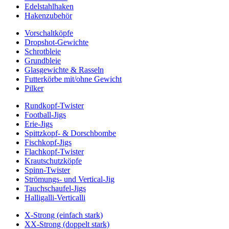
Edelstahlhaken
Hakenzubehör
Vorschaltköpfe
Dropshot-Gewichte
Schrotbleie
Grundbleie
Glasgewichte & Rasseln
Futterkörbe mit/ohne Gewicht
Pilker
Rundkopf-Twister
Football-Jigs
Erie-Jigs
Spittzkopf- & Dorschbombe
Fischkopf-Jigs
Flachkopf-Twister
Krautschutzköpfe
Spinn-Twister
Strömungs- und Vertical-Jig
Tauchschaufel-Jigs
Halligalli-Verticalli
X-Strong (einfach stark)
XX-Strong (doppelt stark)