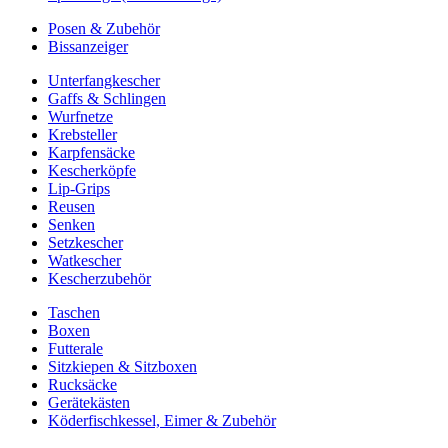
Posen & Zubehör
Bissanzeiger
Unterfangkescher
Gaffs & Schlingen
Wurfnetze
Krebsteller
Karpfensäcke
Kescherköpfe
Lip-Grips
Reusen
Senken
Setzkescher
Watkescher
Kescherzubehör
Taschen
Boxen
Futterale
Sitzkiepen & Sitzboxen
Rucksäcke
Gerätekästen
Köderfischkessel, Eimer & Zubehör