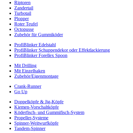
Riptoren
Zandertail
Turbotail
Plopper
Roter Teufel
Octopusse
Zubehör für Gummiköder
ProfiBlinker Edelstahl
ProfiBlinker Schuppendekor oder Effektlackierung
ProfiBlinker Forellex Spoon
Mit Drilling
Mit Einzelhaken
Zubehör/Eigenmontage
Crank-Runner
Go Up
Doppelköpfe & Jig-Köpfe
Kiemen-Vorschaltköpfe
Köderfisch- und Gummifisch-System
Propeller-Systeme
Spinner-Weitwurfköpfe
Tandem-Spinner