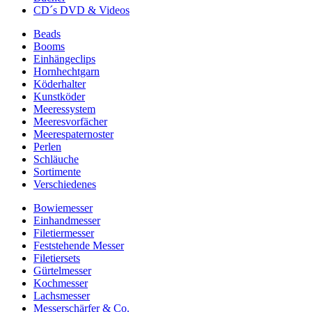
CD´s DVD & Videos
Beads
Booms
Einhängeclips
Hornhechtgarn
Köderhalter
Kunstköder
Meeressystem
Meeresvorfächer
Meerespaternoster
Perlen
Schläuche
Sortimente
Verschiedenes
Bowiemesser
Einhandmesser
Filetiermesser
Feststehende Messer
Filetiersets
Gürtelmesser
Kochmesser
Lachsmesser
Messerschärfer & Co.