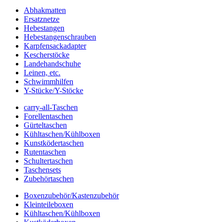
Abhakmatten
Ersatznetze
Hebestangen
Hebestangenschrauben
Karpfensackadapter
Kescherstöcke
Landehandschuhe
Leinen, etc.
Schwimmhilfen
Y-Stücke/Y-Stöcke
carry-all-Taschen
Forellentaschen
Gürteltaschen
Kühltaschen/Kühlboxen
Kunstködertaschen
Rutentaschen
Schultertaschen
Taschensets
Zubehörtaschen
Boxenzubehör/Kastenzubehör
Kleinteileboxen
Kühltaschen/Kühlboxen