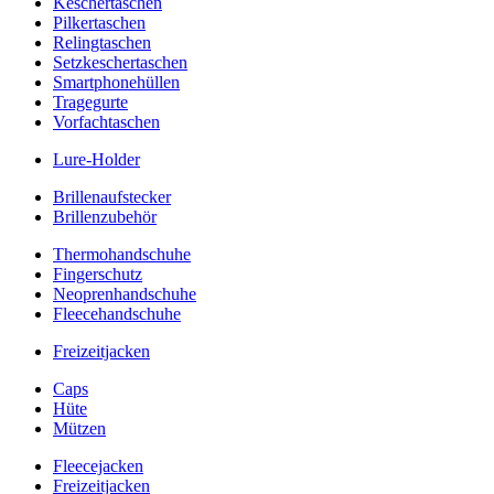
Keschertaschen
Pilkertaschen
Relingtaschen
Setzkeschertaschen
Smartphonehüllen
Tragegurte
Vorfachtaschen
Lure-Holder
Brillenaufstecker
Brillenzubehör
Thermohandschuhe
Fingerschutz
Neoprenhandschuhe
Fleecehandschuhe
Freizeitjacken
Caps
Hüte
Mützen
Fleecejacken
Freizeitjacken