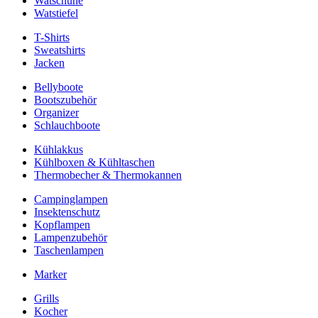
Watschuhe
Watstiefel
T-Shirts
Sweatshirts
Jacken
Bellyboote
Bootszubehör
Organizer
Schlauchboote
Kühlakkus
Kühlboxen & Kühltaschen
Thermobecher & Thermokannen
Campinglampen
Insektenschutz
Kopflampen
Lampenzubehör
Taschenlampen
Marker
Grills
Kocher