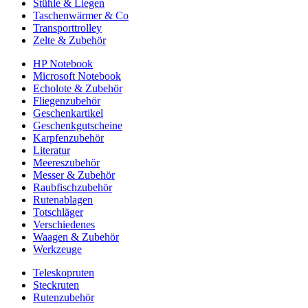
Stühle & Liegen
Taschenwärmer & Co
Transporttrolley
Zelte & Zubehör
HP Notebook
Microsoft Notebook
Echolote & Zubehör
Fliegenzubehör
Geschenkartikel
Geschenkgutscheine
Karpfenzubehör
Literatur
Meereszubehör
Messer & Zubehör
Raubfischzubehör
Rutenablagen
Totschläger
Verschiedenes
Waagen & Zubehör
Werkzeuge
Teleskopruten
Steckruten
Rutenzubehör