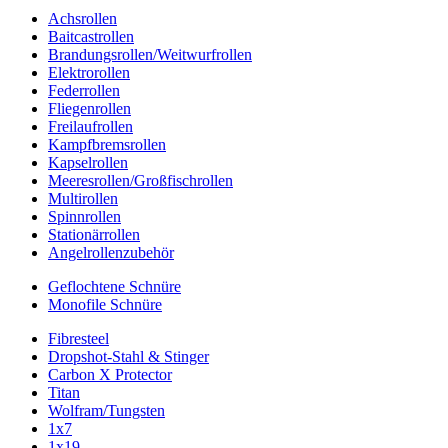
Achsrollen
Baitcastrollen
Brandungsrollen/Weitwurfrollen
Elektrorollen
Federrollen
Fliegenrollen
Freilaufrollen
Kampfbremsrollen
Kapselrollen
Meeresrollen/Großfischrollen
Multirollen
Spinnrollen
Stationärrollen
Angelrollenzubehör
Geflochtene Schnüre
Monofile Schnüre
Fibresteel
Dropshot-Stahl & Stinger
Carbon X Protector
Titan
Wolfram/Tungsten
1x7
1x19