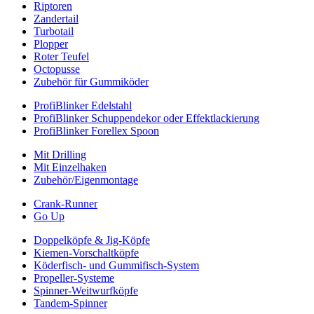
Riptoren
Zandertail
Turbotail
Plopper
Roter Teufel
Octopusse
Zubehör für Gummiköder
ProfiBlinker Edelstahl
ProfiBlinker Schuppendekor oder Effektlackierung
ProfiBlinker Forellex Spoon
Mit Drilling
Mit Einzelhaken
Zubehör/Eigenmontage
Crank-Runner
Go Up
Doppelköpfe & Jig-Köpfe
Kiemen-Vorschaltköpfe
Köderfisch- und Gummifisch-System
Propeller-Systeme
Spinner-Weitwurfköpfe
Tandem-Spinner