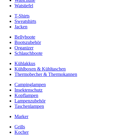
Watschuhe
Watstiefel
T-Shirts
Sweatshirts
Jacken
Bellyboote
Bootszubehör
Organizer
Schlauchboote
Kühlakkus
Kühlboxen & Kühltaschen
Thermobecher & Thermokannen
Campinglampen
Insektenschutz
Kopflampen
Lampenzubehör
Taschenlampen
Marker
Grills
Kocher