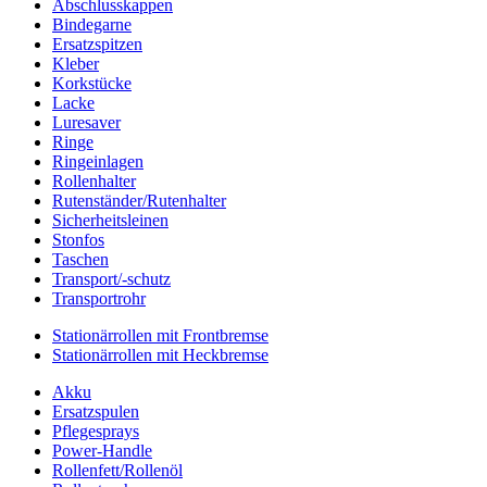
Abschlusskappen
Bindegarne
Ersatzspitzen
Kleber
Korkstücke
Lacke
Luresaver
Ringe
Ringeinlagen
Rollenhalter
Rutenständer/Rutenhalter
Sicherheitsleinen
Stonfos
Taschen
Transport/-schutz
Transportrohr
Stationärrollen mit Frontbremse
Stationärrollen mit Heckbremse
Akku
Ersatzspulen
Pflegesprays
Power-Handle
Rollenfett/Rollenöl