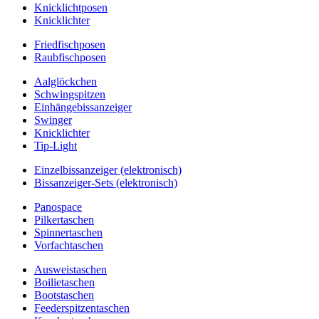
Knicklichtposen
Knicklichter
Friedfischposen
Raubfischposen
Aalglöckchen
Schwingspitzen
Einhängebissanzeiger
Swinger
Knicklichter
Tip-Light
Einzelbissanzeiger (elektronisch)
Bissanzeiger-Sets (elektronisch)
Panospace
Pilkertaschen
Spinnertaschen
Vorfachtaschen
Ausweistaschen
Boilietaschen
Bootstaschen
Feederspitzentaschen