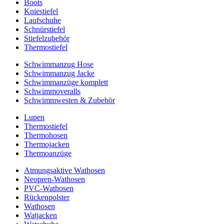
Boots
Kniestiefel
Laufschuhe
Schnürstiefel
Stiefelzubehör
Thermostiefel
Schwimmanzug Hose
Schwimmanzug Jacke
Schwimmanzüge komplett
Schwimmoveralls
Schwimmwesten & Zubehör
Lupen
Thermostiefel
Thermohosen
Thermojacken
Thermoanzüge
Atmungsaktive Wathosen
Neopren-Wathosen
PVC-Wathosen
Rückenpolster
Wathosen
Watjacken