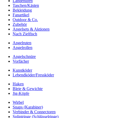
Landehilfen
Taschen/Kästen
Bekleidung
Fanartikel
Outdoor & Co.
Zubehör
Angelsets & Aktionen
Nach Zielfisch
Angelruten
Angelrollen
Angelschnüre
Vorfächer
Kunstköder
Lebendköder/Fressköder
Haken
Bleie & Gewichte
Jig-Köpfe
Wirbel
Snaps (Karabiner)
Verbinder & Connectoren
Splintringe (Schlüsselringe)