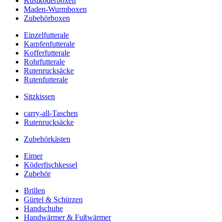
Kustköderboxen
Maden-Wurmboxen
Zubehörboxen
Einzelfutterale
Karpfenfutterale
Kofferfutterale
Rohrfutterale
Rutenrucksäcke
Rutenfutterale
Sitzkissen
carry-all-Taschen
Rutenrucksäcke
Zubehörkästen
Eimer
Köderfischkessel
Zubehör
Brillen
Gürtel & Schürzen
Handschuhe
Handwärmer & Fußwärmer