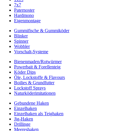
7x7
Paternoster
Hardmono
Eigenmontage
Gummifische & Gummiköder
Blinker
Spinner
Wobbler
Vorschalt-Systeme
Bienenmaden/Rotwürmer
Powerbait & Forellenteig
Köder Dips
Öle, Lockstoffe & Flavours
Boilies & Grundfutter
Lockstoff Sprays
Naturköderimitationen
Gebundene Haken
Einzelhaken
Einzelhaken als Teighaken
Jig-Haken
Drillinge
Meereshaken