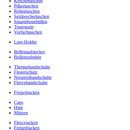
Keschertaschen
Pilkertaschen
Relingtaschen
Setzkeschertaschen
Smartphonehüllen
Tragegurte
Vorfachtaschen
Lure-Holder
Brillenaufstecker
Brillenzubehör
Thermohandschuhe
Fingerschutz
Neoprenhandschuhe
Fleecehandschuhe
Freizeitjacken
Caps
Hüte
Mützen
Fleecejacken
Freizeitjacken