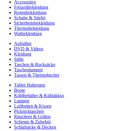
Accessoires
Freizeitbekleidung
Regenbekleidung
Schuhe & Stiefel
Sicherheitsbekleidung
Thermobekleidung
Watbekleidung
Aufnäher
DVD & Videos
Kleidung
Stifte
Taschen & Rucksäcke
Taschenlampen
Tassen & Thermobecher
Tablet Halterung
Boote
Kühlbehälter & Kühlakkus
Lampen
Luftbetten & Kissen
Picknicktaschen
Räuchern & Grillen
Schirme & Zubehör
Schlafsäcke & Decken