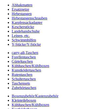
Abhakmatten
Ersatznetze
Hebestangen
Hebestangenschrauben
Karpfensackadapter
Kescherstöcke
Landehandschuhe
Leinen, etc.
Schwimmhilfen
Y-Stücke/Y-Stöcke
carry-all-Taschen
Forellentaschen
Gürteltaschen
Kühltaschen/Kühlboxen
Kunstködertaschen
Rutentaschen
Schultertaschen
Taschensets
Zubehörtaschen
Boxenzubehör/Kastenzubehör
Kleinteileboxen
Kühltaschen/Kühlboxen