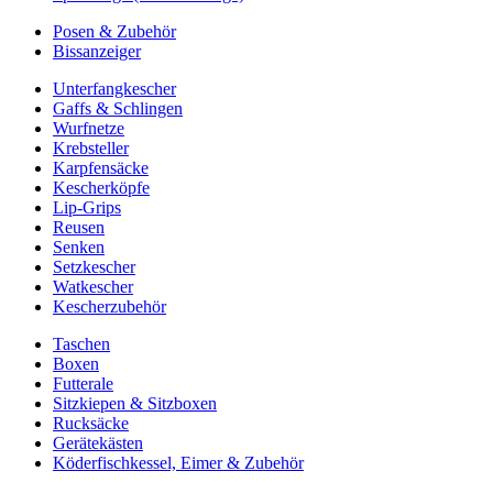
Posen & Zubehör
Bissanzeiger
Unterfangkescher
Gaffs & Schlingen
Wurfnetze
Krebsteller
Karpfensäcke
Kescherköpfe
Lip-Grips
Reusen
Senken
Setzkescher
Watkescher
Kescherzubehör
Taschen
Boxen
Futterale
Sitzkiepen & Sitzboxen
Rucksäcke
Gerätekästen
Köderfischkessel, Eimer & Zubehör