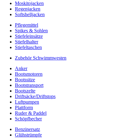
Moskitojacken
Regenjacken
Softshelljacken
Pflegemittel
Spikes & Sohlen
Stiefeleinsätze
Stiefelhalter
Stiefeltaschen
Zubehör Schwimmwesten
Anker
Bootsmotoren
Bootssitze
Bootstransport
Bootszelte
Driftsäcke/Driftstops
Luftpumpen
Plattform
Ruder & Paddel
Schöpfbecher
Benzinersatz
Glühstrümpfe