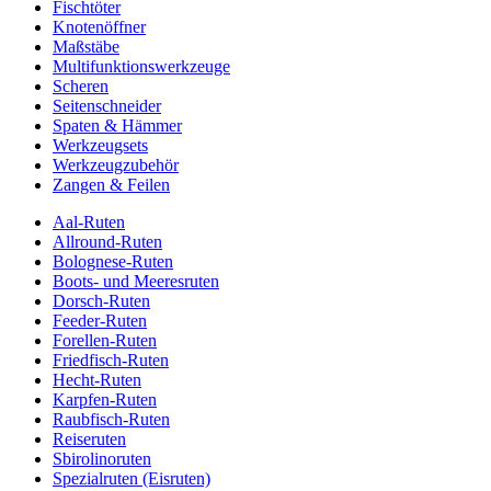
Fischtöter
Knotenöffner
Maßstäbe
Multifunktionswerkzeuge
Scheren
Seitenschneider
Spaten & Hämmer
Werkzeugsets
Werkzeugzubehör
Zangen & Feilen
Aal-Ruten
Allround-Ruten
Bolognese-Ruten
Boots- und Meeresruten
Dorsch-Ruten
Feeder-Ruten
Forellen-Ruten
Friedfisch-Ruten
Hecht-Ruten
Karpfen-Ruten
Raubfisch-Ruten
Reiseruten
Sbirolinoruten
Spezialruten (Eisruten)