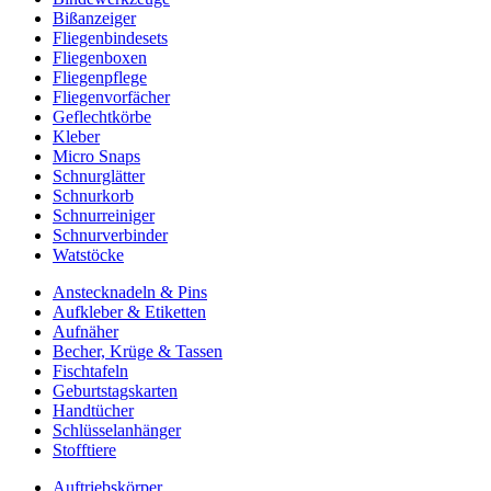
Bißanzeiger
Fliegenbindesets
Fliegenboxen
Fliegenpflege
Fliegenvorfächer
Geflechtkörbe
Kleber
Micro Snaps
Schnurglätter
Schnurkorb
Schnurreiniger
Schnurverbinder
Watstöcke
Anstecknadeln & Pins
Aufkleber & Etiketten
Aufnäher
Becher, Krüge & Tassen
Fischtafeln
Geburtstagskarten
Handtücher
Schlüsselanhänger
Stofftiere
Auftriebskörper