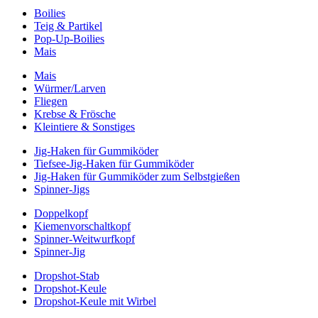
Boilies
Teig & Partikel
Pop-Up-Boilies
Mais
Mais
Würmer/Larven
Fliegen
Krebse & Frösche
Kleintiere & Sonstiges
Jig-Haken für Gummiköder
Tiefsee-Jig-Haken für Gummiköder
Jig-Haken für Gummiköder zum Selbstgießen
Spinner-Jigs
Doppelkopf
Kiemenvorschaltkopf
Spinner-Weitwurfkopf
Spinner-Jig
Dropshot-Stab
Dropshot-Keule
Dropshot-Keule mit Wirbel