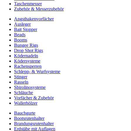
Taschenmesser
Zubehör & Messerzubehör
Angsthakenvorfächer
Ausleger
Bait Stopper
Beads
Booms
Bungee Rigs
Drop Shot Rigs
Ködernadeln
Ködersysteme
Rachensperren
Schlepp- & Wurfsysteme
Stinger
Rasseln
Sbirolinosysteme
Schläuche
Vorfächer & Zubehör
Wallerhölzer
Bauchgurte
Bootsrutenhalter
Brandungsrutenhalter
Erdstäbe mit Auflagen