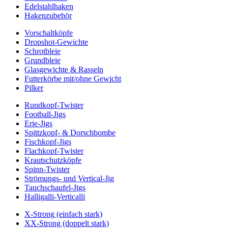
Edelstahlhaken
Hakenzubehör
Vorschaltköpfe
Dropshot-Gewichte
Schrotbleie
Grundbleie
Glasgewichte & Rasseln
Futterkörbe mit/ohne Gewicht
Pilker
Rundkopf-Twister
Football-Jigs
Erie-Jigs
Spittzkopf- & Dorschbombe
Fischkopf-Jigs
Flachkopf-Twister
Krautschutzköpfe
Spinn-Twister
Strömungs- und Vertical-Jig
Tauchschaufel-Jigs
Halligalli-Verticalli
X-Strong (einfach stark)
XX-Strong (doppelt stark)