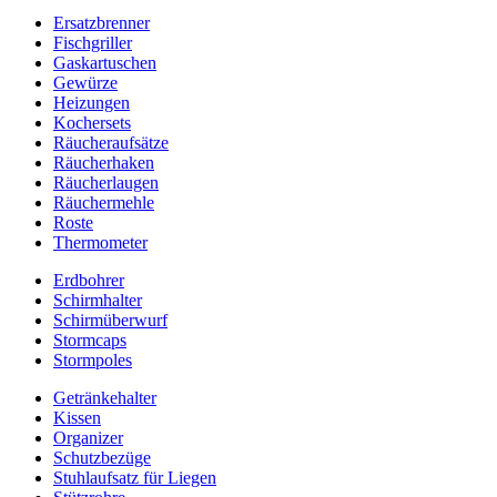
Ersatzbrenner
Fischgriller
Gaskartuschen
Gewürze
Heizungen
Kochersets
Räucheraufsätze
Räucherhaken
Räucherlaugen
Räuchermehle
Roste
Thermometer
Erdbohrer
Schirmhalter
Schirmüberwurf
Stormcaps
Stormpoles
Getränkehalter
Kissen
Organizer
Schutzbezüge
Stuhlaufsatz für Liegen