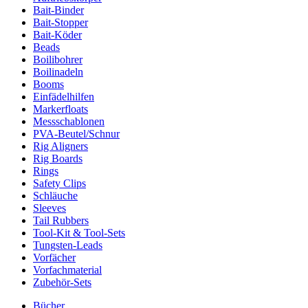
Bait-Binder
Bait-Stopper
Bait-Köder
Beads
Boilibohrer
Boilinadeln
Booms
Einfädelhilfen
Markerfloats
Messschablonen
PVA-Beutel/Schnur
Rig Aligners
Rig Boards
Rings
Safety Clips
Schläuche
Sleeves
Tail Rubbers
Tool-Kit & Tool-Sets
Tungsten-Leads
Vorfächer
Vorfachmaterial
Zubehör-Sets
Bücher