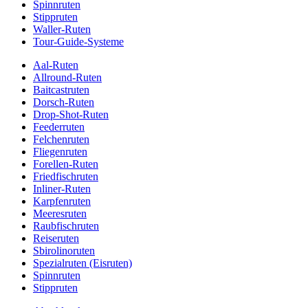
Spinnruten
Stippruten
Waller-Ruten
Tour-Guide-Systeme
Aal-Ruten
Allround-Ruten
Baitcastruten
Dorsch-Ruten
Drop-Shot-Ruten
Feederruten
Felchenruten
Fliegenruten
Forellen-Ruten
Friedfischruten
Inliner-Ruten
Karpfenruten
Meeresruten
Raubfischruten
Reiseruten
Sbirolinoruten
Spezialruten (Eisruten)
Spinnruten
Stippruten