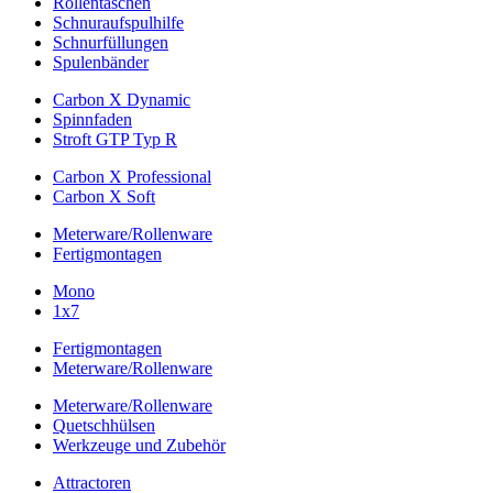
Rollentaschen
Schnuraufspulhilfe
Schnurfüllungen
Spulenbänder
Carbon X Dynamic
Spinnfaden
Stroft GTP Typ R
Carbon X Professional
Carbon X Soft
Meterware/Rollenware
Fertigmontagen
Mono
1x7
Fertigmontagen
Meterware/Rollenware
Meterware/Rollenware
Quetschhülsen
Werkzeuge und Zubehör
Attractoren