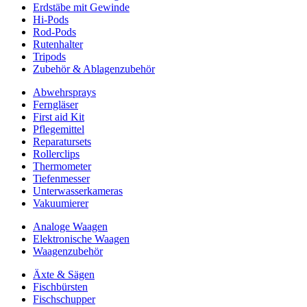
Erdstäbe mit Gewinde
Hi-Pods
Rod-Pods
Rutenhalter
Tripods
Zubehör & Ablagenzubehör
Abwehrsprays
Ferngläser
First aid Kit
Pflegemittel
Reparatursets
Rollerclips
Thermometer
Tiefenmesser
Unterwasserkameras
Vakuumierer
Analoge Waagen
Elektronische Waagen
Waagenzubehör
Äxte & Sägen
Fischbürsten
Fischschupper