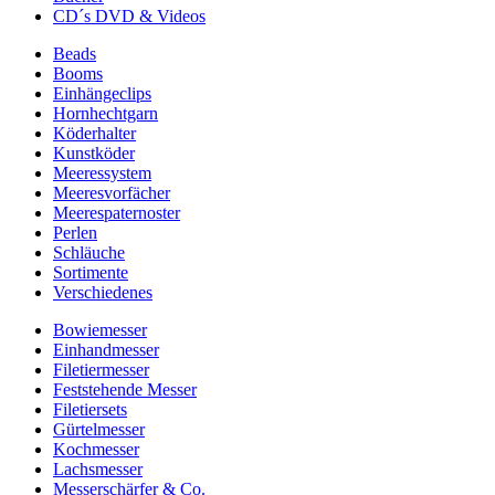
CD´s DVD & Videos
Beads
Booms
Einhängeclips
Hornhechtgarn
Köderhalter
Kunstköder
Meeressystem
Meeresvorfächer
Meerespaternoster
Perlen
Schläuche
Sortimente
Verschiedenes
Bowiemesser
Einhandmesser
Filetiermesser
Feststehende Messer
Filetiersets
Gürtelmesser
Kochmesser
Lachsmesser
Messerschärfer & Co.