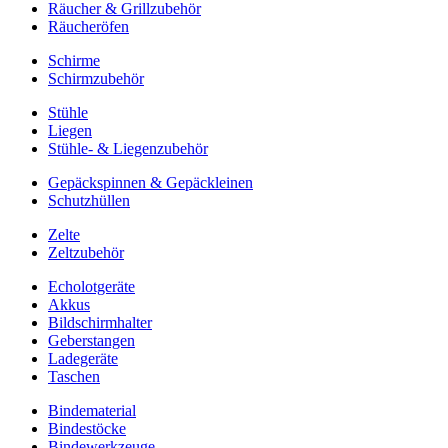
Räucher & Grillzubehör
Räucheröfen
Schirme
Schirmzubehör
Stühle
Liegen
Stühle- & Liegenzubehör
Gepäckspinnen & Gepäckleinen
Schutzhüllen
Zelte
Zeltzubehör
Echolotgeräte
Akkus
Bildschirmhalter
Geberstangen
Ladegeräte
Taschen
Bindematerial
Bindestöcke
Bindewerkzeuge