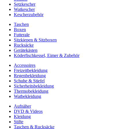
Setzkescher
Watkescher
Kescherzubehör
Taschen
Boxen
Futterale
Sitzkiepen & Sitzboxen
Rucksäcke
Gerätekästen
Köderfischkessel, Eimer & Zubehör
Accessoires
Freizeitbekleidung
Regenbekleidung
Schuhe & Stiefel
Sicherheitsbekleidung
Thermobekleidung
Watbekleidung
Aufnäher
DVD & Videos
Kleidung
Stifte
Taschen & Rucksäcke