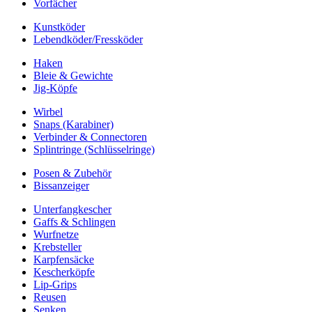
Vorfächer
Kunstköder
Lebendköder/Fressköder
Haken
Bleie & Gewichte
Jig-Köpfe
Wirbel
Snaps (Karabiner)
Verbinder & Connectoren
Splintringe (Schlüsselringe)
Posen & Zubehör
Bissanzeiger
Unterfangkescher
Gaffs & Schlingen
Wurfnetze
Krebsteller
Karpfensäcke
Kescherköpfe
Lip-Grips
Reusen
Senken