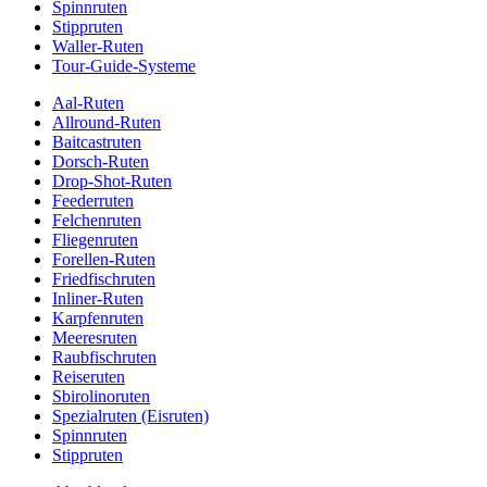
Spinnruten
Stippruten
Waller-Ruten
Tour-Guide-Systeme
Aal-Ruten
Allround-Ruten
Baitcastruten
Dorsch-Ruten
Drop-Shot-Ruten
Feederruten
Felchenruten
Fliegenruten
Forellen-Ruten
Friedfischruten
Inliner-Ruten
Karpfenruten
Meeresruten
Raubfischruten
Reiseruten
Sbirolinoruten
Spezialruten (Eisruten)
Spinnruten
Stippruten