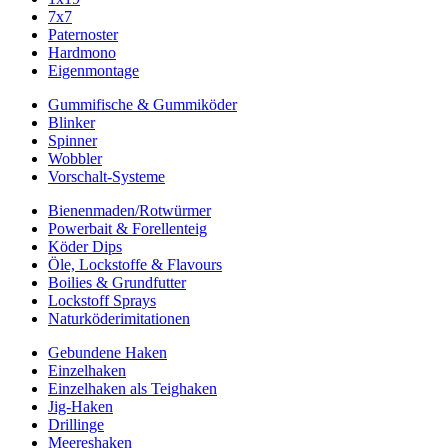
7x7
Paternoster
Hardmono
Eigenmontage
Gummifische & Gummiköder
Blinker
Spinner
Wobbler
Vorschalt-Systeme
Bienenmaden/Rotwürmer
Powerbait & Forellenteig
Köder Dips
Öle, Lockstoffe & Flavours
Boilies & Grundfutter
Lockstoff Sprays
Naturköderimitationen
Gebundene Haken
Einzelhaken
Einzelhaken als Teighaken
Jig-Haken
Drillinge
Meereshaken