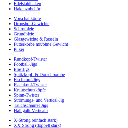
Edelstahlhaken
Hakenzubehör
Vorschaltköpfe
Dropshot-Gewichte
Schrotbleie
Grundbleie
Glasgewichte & Rasseln
Futterkörbe mit/ohne Gewicht
Pilker
Rundkopf-Twister
Football-Jigs
Erie-Jigs
Spittzkopf- & Dorschbombe
Fischkopf-Jigs
Flachkopf-Twister
Krautschutzköpfe
Spinn-Twister
Strömungs- und Vertical-Jig
Tauchschaufel-Jigs
Halligalli-Verticalli
X-Strong (einfach stark)
XX-Strong (doppelt stark)