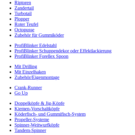
Riptoren
Zandertail
Turbotail
Plopper
Roter Teufel
Octopusse
Zubehör für Gummiköder
ProfiBlinker Edelstahl
ProfiBlinker Schuppendekor oder Effektlackierung
ProfiBlinker Forellex Spoon
Mit Drilling
Mit Einzelhaken
Zubehör/Eigenmontage
Crank-Runner
Go Up
Doppelköpfe & Jig-Köpfe
Kiemen-Vorschaltköpfe
Köderfisch- und Gummifisch-System
Propeller-Systeme
Spinner-Weitwurfköpfe
Tandem-Spinner