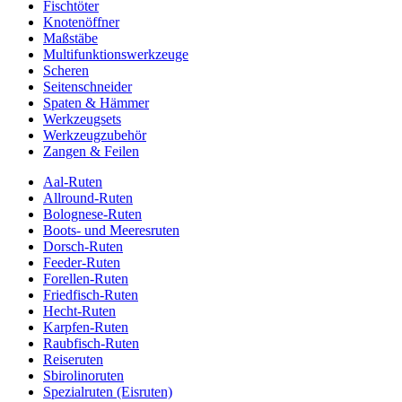
Fischtöter
Knotenöffner
Maßstäbe
Multifunktionswerkzeuge
Scheren
Seitenschneider
Spaten & Hämmer
Werkzeugsets
Werkzeugzubehör
Zangen & Feilen
Aal-Ruten
Allround-Ruten
Bolognese-Ruten
Boots- und Meeresruten
Dorsch-Ruten
Feeder-Ruten
Forellen-Ruten
Friedfisch-Ruten
Hecht-Ruten
Karpfen-Ruten
Raubfisch-Ruten
Reiseruten
Sbirolinoruten
Spezialruten (Eisruten)