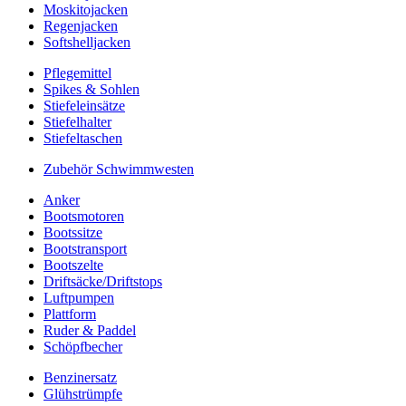
Moskitojacken
Regenjacken
Softshelljacken
Pflegemittel
Spikes & Sohlen
Stiefeleinsätze
Stiefelhalter
Stiefeltaschen
Zubehör Schwimmwesten
Anker
Bootsmotoren
Bootssitze
Bootstransport
Bootszelte
Driftsäcke/Driftstops
Luftpumpen
Plattform
Ruder & Paddel
Schöpfbecher
Benzinersatz
Glühstrümpfe