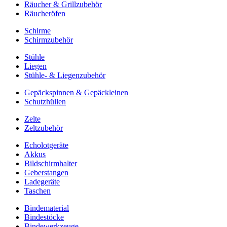
Räucher & Grillzubehör
Räucheröfen
Schirme
Schirmzubehör
Stühle
Liegen
Stühle- & Liegenzubehör
Gepäckspinnen & Gepäckleinen
Schutzhüllen
Zelte
Zeltzubehör
Echolotgeräte
Akkus
Bildschirmhalter
Geberstangen
Ladegeräte
Taschen
Bindematerial
Bindestöcke
Bindewerkzeuge