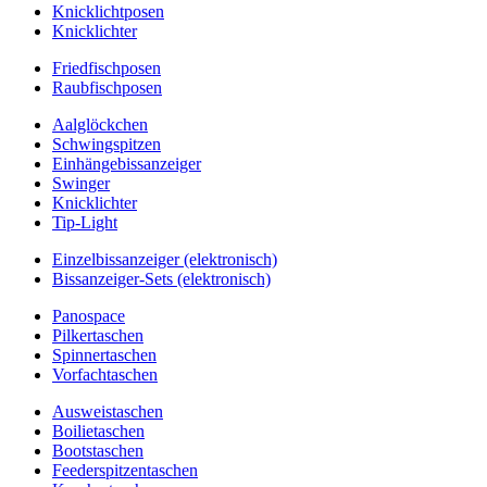
Knicklichtposen
Knicklichter
Friedfischposen
Raubfischposen
Aalglöckchen
Schwingspitzen
Einhängebissanzeiger
Swinger
Knicklichter
Tip-Light
Einzelbissanzeiger (elektronisch)
Bissanzeiger-Sets (elektronisch)
Panospace
Pilkertaschen
Spinnertaschen
Vorfachtaschen
Ausweistaschen
Boilietaschen
Bootstaschen
Feederspitzentaschen