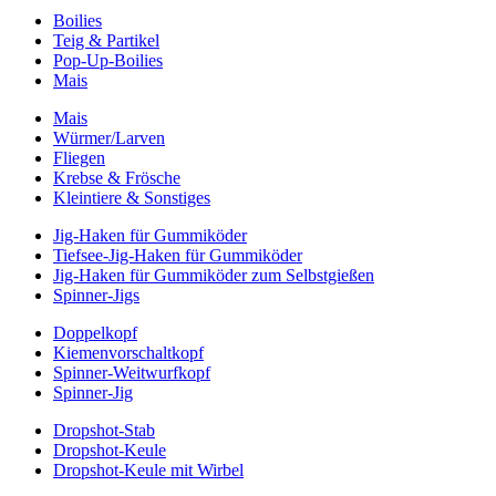
Boilies
Teig & Partikel
Pop-Up-Boilies
Mais
Mais
Würmer/Larven
Fliegen
Krebse & Frösche
Kleintiere & Sonstiges
Jig-Haken für Gummiköder
Tiefsee-Jig-Haken für Gummiköder
Jig-Haken für Gummiköder zum Selbstgießen
Spinner-Jigs
Doppelkopf
Kiemenvorschaltkopf
Spinner-Weitwurfkopf
Spinner-Jig
Dropshot-Stab
Dropshot-Keule
Dropshot-Keule mit Wirbel