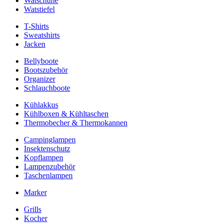
Watschuhe
Watstiefel
T-Shirts
Sweatshirts
Jacken
Bellyboote
Bootszubehör
Organizer
Schlauchboote
Kühlakkus
Kühlboxen & Kühltaschen
Thermobecher & Thermokannen
Campinglampen
Insektenschutz
Kopflampen
Lampenzubehör
Taschenlampen
Marker
Grills
Kocher