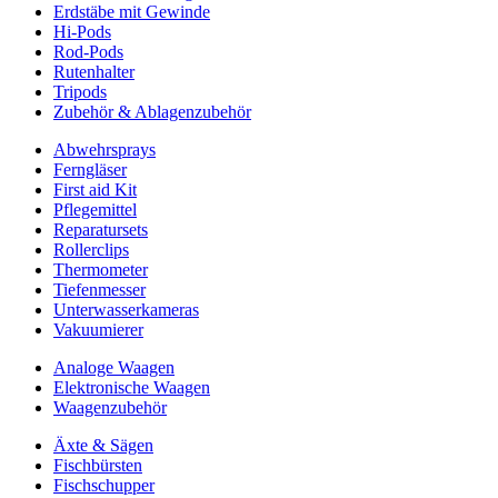
Erdstäbe mit Gewinde
Hi-Pods
Rod-Pods
Rutenhalter
Tripods
Zubehör & Ablagenzubehör
Abwehrsprays
Ferngläser
First aid Kit
Pflegemittel
Reparatursets
Rollerclips
Thermometer
Tiefenmesser
Unterwasserkameras
Vakuumierer
Analoge Waagen
Elektronische Waagen
Waagenzubehör
Äxte & Sägen
Fischbürsten
Fischschupper