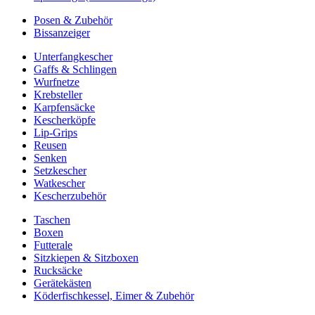
Posen & Zubehör
Bissanzeiger
Unterfangkescher
Gaffs & Schlingen
Wurfnetze
Krebsteller
Karpfensäcke
Kescherköpfe
Lip-Grips
Reusen
Senken
Setzkescher
Watkescher
Kescherzubehör
Taschen
Boxen
Futterale
Sitzkiepen & Sitzboxen
Rucksäcke
Gerätekästen
Köderfischkessel, Eimer & Zubehör