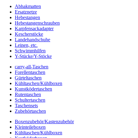
Abhakmatten
Ersatznetze
Hebestangen
Hebestangenschrauben
Karpfensackadapter
Kescherstöcke
Landehandschuhe
Leinen, etc.
Schwimmhilfen
Y-Stücke/Y-Stöcke
carry-all-Taschen
Forellentaschen
Gürteltaschen
Kühltaschen/Kühlboxen
Kunstködertaschen
Rutentaschen
Schultertaschen
Taschensets
Zubehörtaschen
Boxenzubehör/Kastenzubehör
Kleinteileboxen
Kühltaschen/Kühlboxen