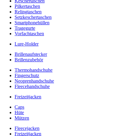
Keschertaschen
Pilkertaschen
Relingtaschen
Setzkeschertaschen
Smartphonehüllen
Tragegurte
Vorfachtaschen
Lure-Holder
Brillenaufstecker
Brillenzubehör
Thermohandschuhe
Fingerschutz
Neoprenhandschuhe
Fleecehandschuhe
Freizeitjacken
Caps
Hüte
Mützen
Fleecejacken
Freizeitjacken