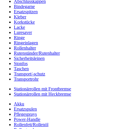
Abschlusskappen
Bindegarne
Ersatzspitzen
Kleber
Korkstücke
Lacke
Luresaver
Ringe
Ringeinlagen
Rollenhalter
Rutenständer/Rutenhalter
Sicherheitsleinen
Stonfos
Taschen
Transport/-schutz
Transportrohr
Stationärrollen mit Frontbremse
Stationärrollen mit Heckbremse
Akku
Ersatzspulen
Pflegesprays
Power-Handle
Rollenfett/Rollenöl