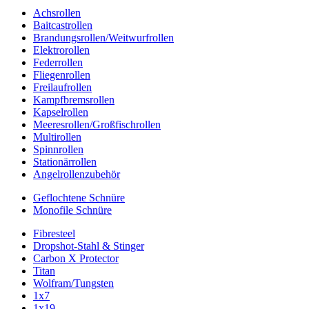
Achsrollen
Baitcastrollen
Brandungsrollen/Weitwurfrollen
Elektrorollen
Federrollen
Fliegenrollen
Freilaufrollen
Kampfbremsrollen
Kapselrollen
Meeresrollen/Großfischrollen
Multirollen
Spinnrollen
Stationärrollen
Angelrollenzubehör
Geflochtene Schnüre
Monofile Schnüre
Fibresteel
Dropshot-Stahl & Stinger
Carbon X Protector
Titan
Wolfram/Tungsten
1x7
1x19