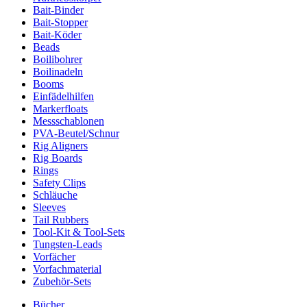
Bait-Binder
Bait-Stopper
Bait-Köder
Beads
Boilibohrer
Boilinadeln
Booms
Einfädelhilfen
Markerfloats
Messschablonen
PVA-Beutel/Schnur
Rig Aligners
Rig Boards
Rings
Safety Clips
Schläuche
Sleeves
Tail Rubbers
Tool-Kit & Tool-Sets
Tungsten-Leads
Vorfächer
Vorfachmaterial
Zubehör-Sets
Bücher