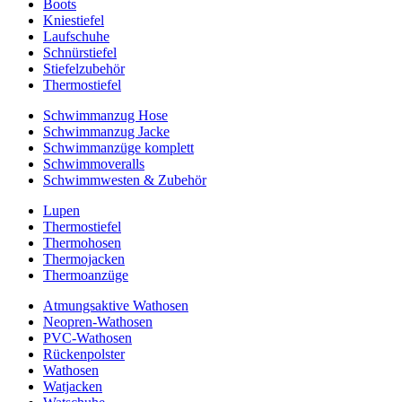
Boots
Kniestiefel
Laufschuhe
Schnürstiefel
Stiefelzubehör
Thermostiefel
Schwimmanzug Hose
Schwimmanzug Jacke
Schwimmanzüge komplett
Schwimmoveralls
Schwimmwesten & Zubehör
Lupen
Thermostiefel
Thermohosen
Thermojacken
Thermoanzüge
Atmungsaktive Wathosen
Neopren-Wathosen
PVC-Wathosen
Rückenpolster
Wathosen
Watjacken