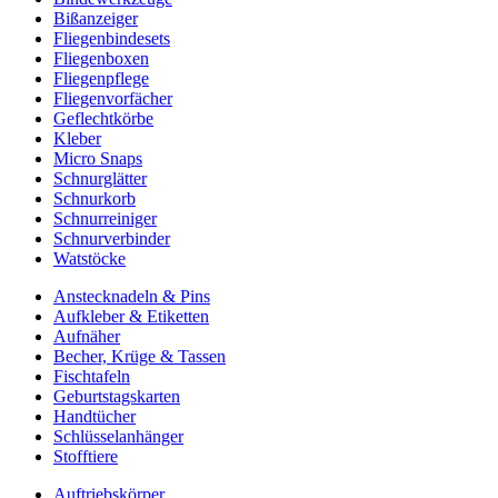
Bißanzeiger
Fliegenbindesets
Fliegenboxen
Fliegenpflege
Fliegenvorfächer
Geflechtkörbe
Kleber
Micro Snaps
Schnurglätter
Schnurkorb
Schnurreiniger
Schnurverbinder
Watstöcke
Anstecknadeln & Pins
Aufkleber & Etiketten
Aufnäher
Becher, Krüge & Tassen
Fischtafeln
Geburtstagskarten
Handtücher
Schlüsselanhänger
Stofftiere
Auftriebskörper