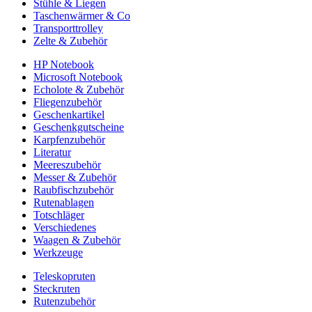
Stühle & Liegen
Taschenwärmer & Co
Transporttrolley
Zelte & Zubehör
HP Notebook
Microsoft Notebook
Echolote & Zubehör
Fliegenzubehör
Geschenkartikel
Geschenkgutscheine
Karpfenzubehör
Literatur
Meereszubehör
Messer & Zubehör
Raubfischzubehör
Rutenablagen
Totschläger
Verschiedenes
Waagen & Zubehör
Werkzeuge
Teleskopruten
Steckruten
Rutenzubehör