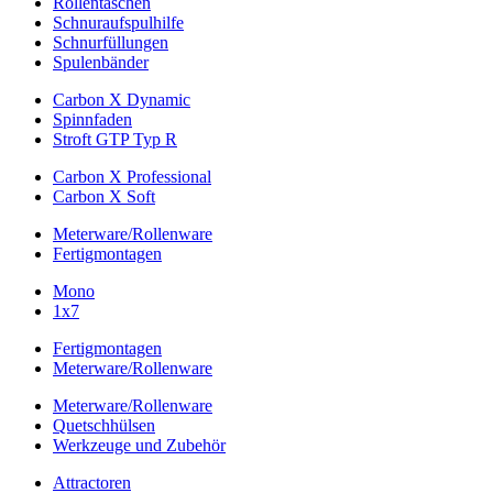
Rollentaschen
Schnuraufspulhilfe
Schnurfüllungen
Spulenbänder
Carbon X Dynamic
Spinnfaden
Stroft GTP Typ R
Carbon X Professional
Carbon X Soft
Meterware/Rollenware
Fertigmontagen
Mono
1x7
Fertigmontagen
Meterware/Rollenware
Meterware/Rollenware
Quetschhülsen
Werkzeuge und Zubehör
Attractoren