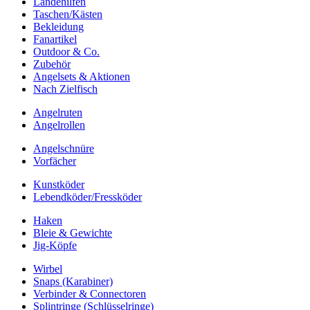
Landehilfen
Taschen/Kästen
Bekleidung
Fanartikel
Outdoor & Co.
Zubehör
Angelsets & Aktionen
Nach Zielfisch
Angelruten
Angelrollen
Angelschnüre
Vorfächer
Kunstköder
Lebendköder/Fressköder
Haken
Bleie & Gewichte
Jig-Köpfe
Wirbel
Snaps (Karabiner)
Verbinder & Connectoren
Splintringe (Schlüsselringe)