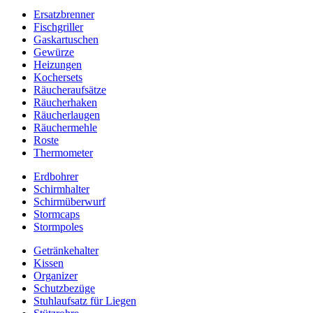
Ersatzbrenner
Fischgriller
Gaskartuschen
Gewürze
Heizungen
Kochersets
Räucheraufsätze
Räucherhaken
Räucherlaugen
Räuchermehle
Roste
Thermometer
Erdbohrer
Schirmhalter
Schirmüberwurf
Stormcaps
Stormpoles
Getränkehalter
Kissen
Organizer
Schutzbezüge
Stuhlaufsatz für Liegen