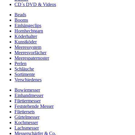
CD´s DVD & Videos
Beads
Booms
Einhängeclips
Hornhechtgarn
Köderhalter
Kunstköder
Meeressystem
Meeresvorfächer
Meerespaternoster
Perlen
Schläuche
Sortimente
Verschiedenes
Bowiemesser
Einhandmesser
Filetiermesser
Feststehende Messer
Filetiersets
Gürtelmesser
Kochmesser
Lachsmesser
Messerschärfer & Co.