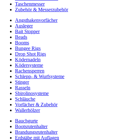
Taschenmesser
Zubehör & Messerzubehör
Angsthakenvorfächer
Ausleger
Bait Stopper
Beads
Booms
Bungee Rigs
Drop Shot Rigs
Ködernadeln
Ködersysteme
Rachensperren
Schlepp- & Wurfsysteme
Stinger
Rasseln
Sbirolinosysteme
Schläuche
Vorfächer & Zubehör
Wallerhölzer
Bauchgurte
Bootsrutenhalter
Brandungsrutenhalter
Erdstäbe mit Auflagen