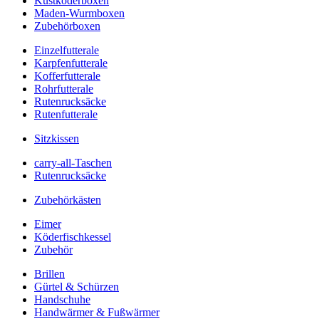
Kustköderboxen
Maden-Wurmboxen
Zubehörboxen
Einzelfutterale
Karpfenfutterale
Kofferfutterale
Rohrfutterale
Rutenrucksäcke
Rutenfutterale
Sitzkissen
carry-all-Taschen
Rutenrucksäcke
Zubehörkästen
Eimer
Köderfischkessel
Zubehör
Brillen
Gürtel & Schürzen
Handschuhe
Handwärmer & Fußwärmer