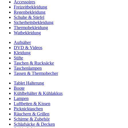
Accessoires
Freizeitbekleidung
Regenbekleidung
Schuhe & Stiefel
Sicherheitsbekleidung
Thermobekleidung
Watbekleidung
Aufnäher
DVD & Videos
Kleidung
Stifte
Taschen & Rucksäcke
Taschenlampen
Tassen & Thermobecher
Tablet Halterung
Boote
Kühlbehälter & Kühlakkus
Lampen
Luftbetten & Kissen
Picknicktaschen
Räuchern & Grillen
Schirme & Zubehör
Schlafsäcke & Decken