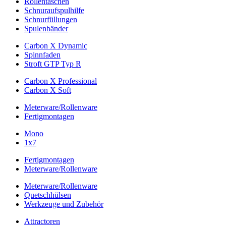
Rollentaschen
Schnuraufspulhilfe
Schnurfüllungen
Spulenbänder
Carbon X Dynamic
Spinnfaden
Stroft GTP Typ R
Carbon X Professional
Carbon X Soft
Meterware/Rollenware
Fertigmontagen
Mono
1x7
Fertigmontagen
Meterware/Rollenware
Meterware/Rollenware
Quetschhülsen
Werkzeuge und Zubehör
Attractoren