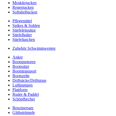
Moskitojacken
Regenjacken
Softshelljacken
Pflegemittel
Spikes & Sohlen
Stiefeleinsätze
Stiefelhalter
Stiefeltaschen
Zubehör Schwimmwesten
Anker
Bootsmotoren
Bootssitze
Bootstransport
Bootszelte
Driftsäcke/Driftstops
Luftpumpen
Plattform
Ruder & Paddel
Schöpfbecher
Benzinersatz
Glühstrümpfe