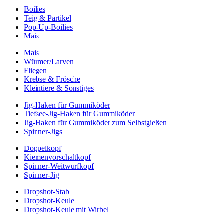
Boilies
Teig & Partikel
Pop-Up-Boilies
Mais
Mais
Würmer/Larven
Fliegen
Krebse & Frösche
Kleintiere & Sonstiges
Jig-Haken für Gummiköder
Tiefsee-Jig-Haken für Gummiköder
Jig-Haken für Gummiköder zum Selbstgießen
Spinner-Jigs
Doppelkopf
Kiemenvorschaltkopf
Spinner-Weitwurfkopf
Spinner-Jig
Dropshot-Stab
Dropshot-Keule
Dropshot-Keule mit Wirbel