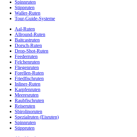
Spinnruten
Stippruten
Waller-Ruten
Tour-Guide-Systeme
Aal-Ruten
Allround-Ruten
Baitcastruten
Dorsch-Ruten
Drop-Shot-Ruten
Feederruten
Felchenruten
Fliegenruten
Forellen-Ruten
Friedfischruten
Inliner-Ruten
Karpfenruten
Meeresruten
Raubfischruten
Reiseruten
Sbirolinoruten
Spezialruten (Eisruten)
Spinnruten
Stippruten