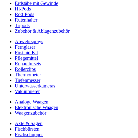
Erdstäbe mit Gewinde
Hi-Pods
Rod-Pods
Rutenhalter
Tripods
Zubehör & Ablagenzubehör
Abwehrsprays
Ferngläser
First aid Kit
Pflegemittel
Reparatursets
Rollerclips
Thermometer
Tiefenmesser
Unterwasserkameras
Vakuumierer
Analoge Waagen
Elektronische Waagen
Waagenzubehör
Äxte & Sägen
Fischbürsten
Fischschupper