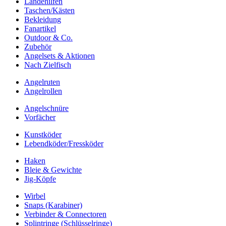
Landehilfen
Taschen/Kästen
Bekleidung
Fanartikel
Outdoor & Co.
Zubehör
Angelsets & Aktionen
Nach Zielfisch
Angelruten
Angelrollen
Angelschnüre
Vorfächer
Kunstköder
Lebendköder/Fressköder
Haken
Bleie & Gewichte
Jig-Köpfe
Wirbel
Snaps (Karabiner)
Verbinder & Connectoren
Splintringe (Schlüsselringe)