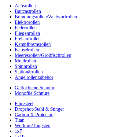
Achsrollen
Baitcastrollen
Brandungsrollen/Weitwurfrollen
Elektrorollen
Federrollen
Fliegenrollen
Freilaufrollen
Kampfbremsrollen
Kapselrollen
Meeresrollen/Großfischrollen
Multirollen
Spinnrollen
Stationärrollen
Angelrollenzubehör
Geflochtene Schnüre
Monofile Schnüre
Fibresteel
Dropshot-Stahl & Stinger
Carbon X Protector
Titan
Wolfram/Tungsten
1x7
1x19