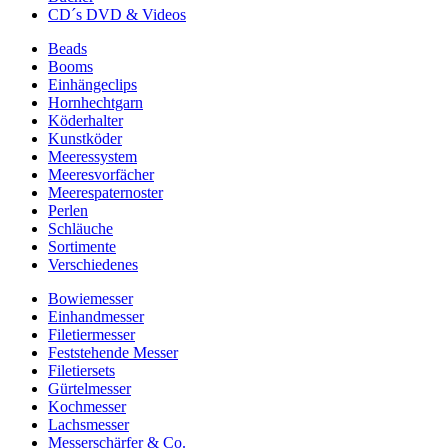
CD´s DVD & Videos
Beads
Booms
Einhängeclips
Hornhechtgarn
Köderhalter
Kunstköder
Meeressystem
Meeresvorfächer
Meerespaternoster
Perlen
Schläuche
Sortimente
Verschiedenes
Bowiemesser
Einhandmesser
Filetiermesser
Feststehende Messer
Filetiersets
Gürtelmesser
Kochmesser
Lachsmesser
Messerschärfer & Co.