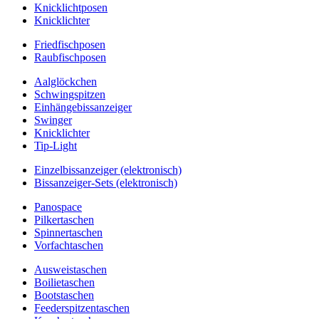
Knicklichtposen
Knicklichter
Friedfischposen
Raubfischposen
Aalglöckchen
Schwingspitzen
Einhängebissanzeiger
Swinger
Knicklichter
Tip-Light
Einzelbissanzeiger (elektronisch)
Bissanzeiger-Sets (elektronisch)
Panospace
Pilkertaschen
Spinnertaschen
Vorfachtaschen
Ausweistaschen
Boilietaschen
Bootstaschen
Feederspitzentaschen