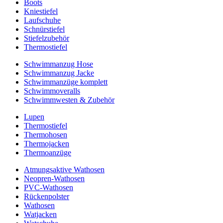
Boots
Kniestiefel
Laufschuhe
Schnürstiefel
Stiefelzubehör
Thermostiefel
Schwimmanzug Hose
Schwimmanzug Jacke
Schwimmanzüge komplett
Schwimmoveralls
Schwimmwesten & Zubehör
Lupen
Thermostiefel
Thermohosen
Thermojacken
Thermoanzüge
Atmungsaktive Wathosen
Neopren-Wathosen
PVC-Wathosen
Rückenpolster
Wathosen
Watjacken