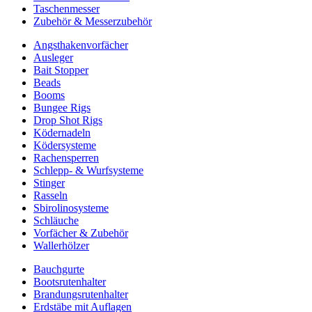
Taschenmesser
Zubehör & Messerzubehör
Angsthakenvorfächer
Ausleger
Bait Stopper
Beads
Booms
Bungee Rigs
Drop Shot Rigs
Ködernadeln
Ködersysteme
Rachensperren
Schlepp- & Wurfsysteme
Stinger
Rasseln
Sbirolinosysteme
Schläuche
Vorfächer & Zubehör
Wallerhölzer
Bauchgurte
Bootsrutenhalter
Brandungsrutenhalter
Erdstäbe mit Auflagen