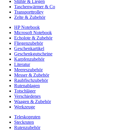
Stühle & Liegen
Taschenwärmer & Co
Transporttrolley
Zelte & Zubehör
HP Notebook
Microsoft Notebook
Echolote & Zubehör
Fliegenzubehör
Geschenkartikel
Geschenkgutscheine
Karpfenzubehör
Literatur
Meereszubehör
Messer & Zubehör
Raubfischzubehör
Rutenablagen
Totschläger
Verschiedenes
Waagen & Zubehör
Werkzeuge
Teleskopruten
Steckruten
Rutenzubehör