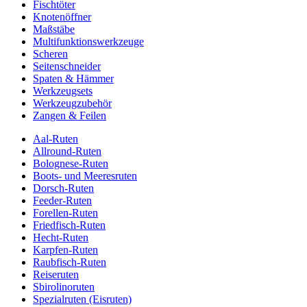
Fischtöter
Knotenöffner
Maßstäbe
Multifunktionswerkzeuge
Scheren
Seitenschneider
Spaten & Hämmer
Werkzeugsets
Werkzeugzubehör
Zangen & Feilen
Aal-Ruten
Allround-Ruten
Bolognese-Ruten
Boots- und Meeresruten
Dorsch-Ruten
Feeder-Ruten
Forellen-Ruten
Friedfisch-Ruten
Hecht-Ruten
Karpfen-Ruten
Raubfisch-Ruten
Reiseruten
Sbirolinoruten
Spezialruten (Eisruten)