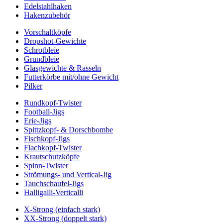
Edelstahlhaken
Hakenzubehör
Vorschaltköpfe
Dropshot-Gewichte
Schrotbleie
Grundbleie
Glasgewichte & Rasseln
Futterkörbe mit/ohne Gewicht
Pilker
Rundkopf-Twister
Football-Jigs
Erie-Jigs
Spittzkopf- & Dorschbombe
Fischkopf-Jigs
Flachkopf-Twister
Krautschutzköpfe
Spinn-Twister
Strömungs- und Vertical-Jig
Tauchschaufel-Jigs
Halligalli-Verticalli
X-Strong (einfach stark)
XX-Strong (doppelt stark)