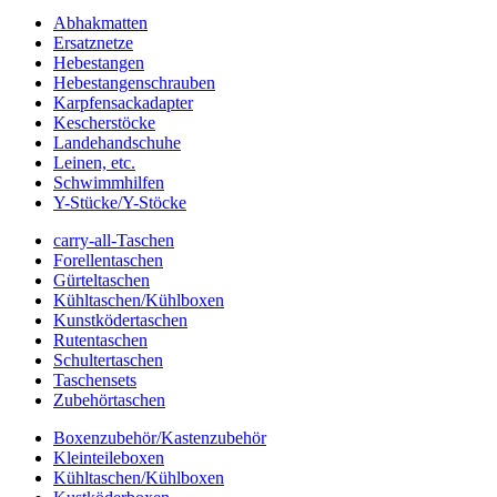
Abhakmatten
Ersatznetze
Hebestangen
Hebestangenschrauben
Karpfensackadapter
Kescherstöcke
Landehandschuhe
Leinen, etc.
Schwimmhilfen
Y-Stücke/Y-Stöcke
carry-all-Taschen
Forellentaschen
Gürteltaschen
Kühltaschen/Kühlboxen
Kunstködertaschen
Rutentaschen
Schultertaschen
Taschensets
Zubehörtaschen
Boxenzubehör/Kastenzubehör
Kleinteileboxen
Kühltaschen/Kühlboxen