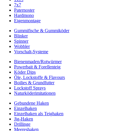
7x7
Paternoster
Hardmono
Eigenmontage
Gummifische & Gummiköder
Blinker
Spinner
Wobbler
Vorschalt-Systeme
Bienenmaden/Rotwürmer
Powerbait & Forellenteig
Köder Dips
Öle, Lockstoffe & Flavours
Boilies & Grundfutter
Lockstoff Sprays
Naturköderimitationen
Gebundene Haken
Einzelhaken
Einzelhaken als Teighaken
Jig-Haken
Drillinge
Meereshaken