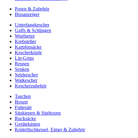
Posen & Zubehör
Bissanzeiger
Unterfangkescher
Gaffs & Schlingen
Wurfnetze
Krebsteller
Karpfensäcke
Kescherköpfe
Lip-Grips
Reusen
Senken
Setzkescher
Watkescher
Kescherzubehör
Taschen
Boxen
Futterale
Sitzkiepen & Sitzboxen
Rucksäcke
Gerätekästen
Köderfischkessel, Eimer & Zubehör