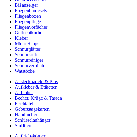
Bißanzeiger
Fliegenbindesets
Fliegenboxen
Fliegenpflege
Fliegenvorfächer
Geflechtkörbe
Kleber
Micro Snaps
Schnurglätter
Schnurkorb
Schnurreiniger
Schnurverbinder
Watstöcke
Anstecknadeln & Pins
Aufkleber & Etiketten
Aufnäher
Becher, Krüge & Tassen
Fischtafeln
Geburtstagskarten
Handtücher
Schlüsselanhänger
Stofftiere
Auftriebskörper