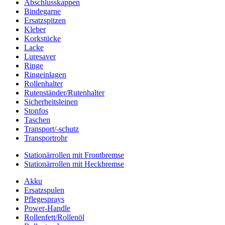
Abschlusskappen
Bindegarne
Ersatzspitzen
Kleber
Korkstücke
Lacke
Luresaver
Ringe
Ringeinlagen
Rollenhalter
Rutenständer/Rutenhalter
Sicherheitsleinen
Stonfos
Taschen
Transport/-schutz
Transportrohr
Stationärrollen mit Frontbremse
Stationärrollen mit Heckbremse
Akku
Ersatzspulen
Pflegesprays
Power-Handle
Rollenfett/Rollenöl