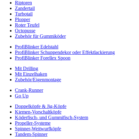
Riptoren
Zandertail
Turbotail
Plopper
Roter Teufel
Octopusse
Zubehör für Gummiköder
ProfiBlinker Edelstahl
ProfiBlinker Schuppendekor oder Effektlackierung
ProfiBlinker Forellex Spoon
Mit Drilling
Mit Einzelhaken
Zubehör/Eigenmontage
Crank-Runner
Go Up
Doppelköpfe & Jig-Köpfe
Kiemen-Vorschaltköpfe
Köderfisch- und Gummifisch-System
Propeller-Systeme
Spinner-Weitwurfköpfe
Tandem-Spinner