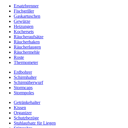
Ersatzbrenner
Fischgriller
Gaskartuschen
Gewürze
Heizungen
Kochersets
Räucheraufsätze
Räucherhaken
Räucherlaugen
Räuchermehle
Roste
Thermometer
Erdbohrer
Schirmhalter
Schirmüberwurf
Stormcaps
Stormpoles
Getränkehalter
Kissen
Organizer
Schutzbezüge
Stuhlaufsatz für Liegen