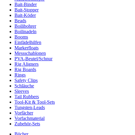
Bait-Binder
Bait-Stopper
Bait-Köder
Beads
Boilibohrer
Boilinadeln
Booms
Einfädelhilfen
Markerfloats
Messschablonen
PVA-Beutel/Schnur
Rig Aligners
Rig Boards
Rings
Safety Clips
Schläuche
Sleeves
Tail Rubbers
Tool-Kit & Tool-Sets
Tungsten-Leads
Vorfächer
Vorfachmaterial
Zubehör-Sets
Bücher