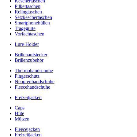
Keschertaschen
Pilkertaschen
Relingtaschen
Setzkeschertaschen
Smartphonehüllen
Tragegurte
Vorfachtaschen
Lure-Holder
Brillenaufstecker
Brillenzubehör
Thermohandschuhe
Fingerschutz
Neoprenhandschuhe
Fleecehandschuhe
Freizeitjacken
Caps
Hüte
Mützen
Fleecejacken
Freizeitjacken