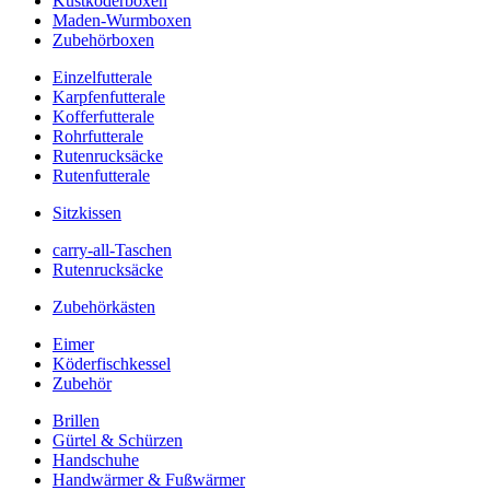
Kustköderboxen
Maden-Wurmboxen
Zubehörboxen
Einzelfutterale
Karpfenfutterale
Kofferfutterale
Rohrfutterale
Rutenrucksäcke
Rutenfutterale
Sitzkissen
carry-all-Taschen
Rutenrucksäcke
Zubehörkästen
Eimer
Köderfischkessel
Zubehör
Brillen
Gürtel & Schürzen
Handschuhe
Handwärmer & Fußwärmer