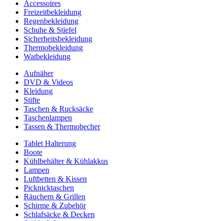
Accessoires
Freizeitbekleidung
Regenbekleidung
Schuhe & Stiefel
Sicherheitsbekleidung
Thermobekleidung
Watbekleidung
Aufnäher
DVD & Videos
Kleidung
Stifte
Taschen & Rucksäcke
Taschenlampen
Tassen & Thermobecher
Tablet Halterung
Boote
Kühlbehälter & Kühlakkus
Lampen
Luftbetten & Kissen
Picknicktaschen
Räuchern & Grillen
Schirme & Zubehör
Schlafsäcke & Decken