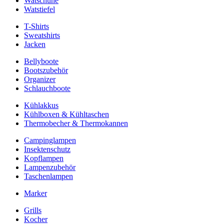
Watschuhe
Watstiefel
T-Shirts
Sweatshirts
Jacken
Bellyboote
Bootszubehör
Organizer
Schlauchboote
Kühlakkus
Kühlboxen & Kühltaschen
Thermobecher & Thermokannen
Campinglampen
Insektenschutz
Kopflampen
Lampenzubehör
Taschenlampen
Marker
Grills
Kocher