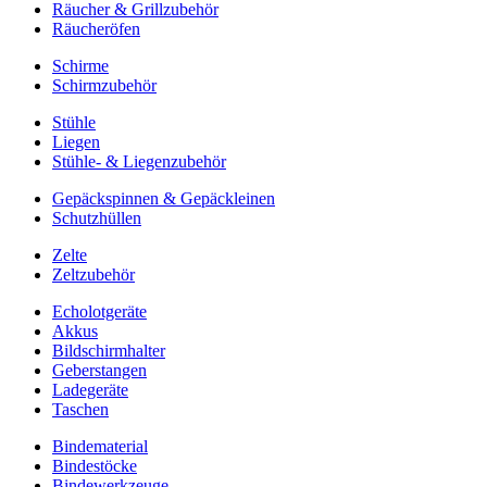
Räucher & Grillzubehör
Räucheröfen
Schirme
Schirmzubehör
Stühle
Liegen
Stühle- & Liegenzubehör
Gepäckspinnen & Gepäckleinen
Schutzhüllen
Zelte
Zeltzubehör
Echolotgeräte
Akkus
Bildschirmhalter
Geberstangen
Ladegeräte
Taschen
Bindematerial
Bindestöcke
Bindewerkzeuge