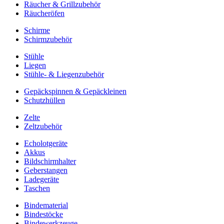
Räucher & Grillzubehör
Räucheröfen
Schirme
Schirmzubehör
Stühle
Liegen
Stühle- & Liegenzubehör
Gepäckspinnen & Gepäckleinen
Schutzhüllen
Zelte
Zeltzubehör
Echolotgeräte
Akkus
Bildschirmhalter
Geberstangen
Ladegeräte
Taschen
Bindematerial
Bindestöcke
Bindewerkzeuge