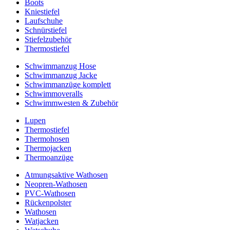
Boots
Kniestiefel
Laufschuhe
Schnürstiefel
Stiefelzubehör
Thermostiefel
Schwimmanzug Hose
Schwimmanzug Jacke
Schwimmanzüge komplett
Schwimmoveralls
Schwimmwesten & Zubehör
Lupen
Thermostiefel
Thermohosen
Thermojacken
Thermoanzüge
Atmungsaktive Wathosen
Neopren-Wathosen
PVC-Wathosen
Rückenpolster
Wathosen
Watjacken