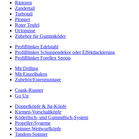
Riptoren
Zandertail
Turbotail
Plopper
Roter Teufel
Octopusse
Zubehör für Gummiköder
ProfiBlinker Edelstahl
ProfiBlinker Schuppendekor oder Effektlackierung
ProfiBlinker Forellex Spoon
Mit Drilling
Mit Einzelhaken
Zubehör/Eigenmontage
Crank-Runner
Go Up
Doppelköpfe & Jig-Köpfe
Kiemen-Vorschaltköpfe
Köderfisch- und Gummifisch-System
Propeller-Systeme
Spinner-Weitwurfköpfe
Tandem-Spinner