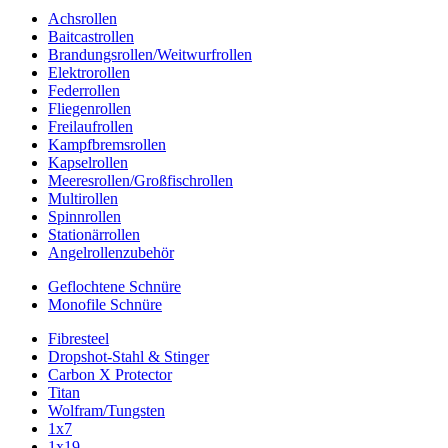
Achsrollen
Baitcastrollen
Brandungsrollen/Weitwurfrollen
Elektrorollen
Federrollen
Fliegenrollen
Freilaufrollen
Kampfbremsrollen
Kapselrollen
Meeresrollen/Großfischrollen
Multirollen
Spinnrollen
Stationärrollen
Angelrollenzubehör
Geflochtene Schnüre
Monofile Schnüre
Fibresteel
Dropshot-Stahl & Stinger
Carbon X Protector
Titan
Wolfram/Tungsten
1x7
1x19