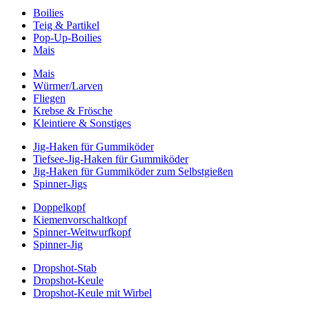
Boilies
Teig & Partikel
Pop-Up-Boilies
Mais
Mais
Würmer/Larven
Fliegen
Krebse & Frösche
Kleintiere & Sonstiges
Jig-Haken für Gummiköder
Tiefsee-Jig-Haken für Gummiköder
Jig-Haken für Gummiköder zum Selbstgießen
Spinner-Jigs
Doppelkopf
Kiemenvorschaltkopf
Spinner-Weitwurfkopf
Spinner-Jig
Dropshot-Stab
Dropshot-Keule
Dropshot-Keule mit Wirbel