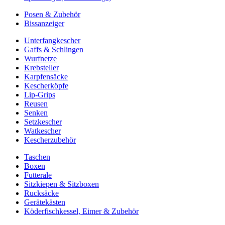
Posen & Zubehör
Bissanzeiger
Unterfangkescher
Gaffs & Schlingen
Wurfnetze
Krebsteller
Karpfensäcke
Kescherköpfe
Lip-Grips
Reusen
Senken
Setzkescher
Watkescher
Kescherzubehör
Taschen
Boxen
Futterale
Sitzkiepen & Sitzboxen
Rucksäcke
Gerätekästen
Köderfischkessel, Eimer & Zubehör