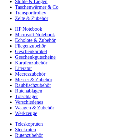
Stühle & Liegen
Taschenwärmer & Co
Transporttrolley
Zelte & Zubehör
HP Notebook
Microsoft Notebook
Echolote & Zubehör
Fliegenzubehör
Geschenkartikel
Geschenkgutscheine
Karpfenzubehör
Literatur
Meereszubehör
Messer & Zubehör
Raubfischzubehör
Rutenablagen
Totschläger
Verschiedenes
Waagen & Zubehör
Werkzeuge
Teleskopruten
Steckruten
Rutenzubehör