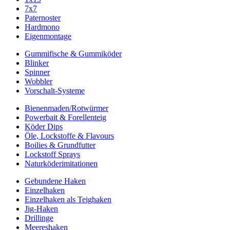
7x7
Paternoster
Hardmono
Eigenmontage
Gummifische & Gummiköder
Blinker
Spinner
Wobbler
Vorschalt-Systeme
Bienenmaden/Rotwürmer
Powerbait & Forellenteig
Köder Dips
Öle, Lockstoffe & Flavours
Boilies & Grundfutter
Lockstoff Sprays
Naturköderimitationen
Gebundene Haken
Einzelhaken
Einzelhaken als Teighaken
Jig-Haken
Drillinge
Meereshaken