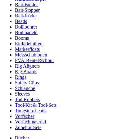
Bait-Binder
Bait-Stopper
Bait-Köder
Beads
Boilibohrer
Boilinadeln
Booms
Einfädelhilfen
Markerfloats
Messschablonen
PVA-Beutel/Schnur
Rig Aligners
Rig Boards
Rings
Safety Clips
Schläuche
Sleeves
Tail Rubbers
Tool-Kit & Tool-Sets
Tungsten-Leads
Vorfächer
Vorfachmaterial
Zubehör-Sets
Bücher