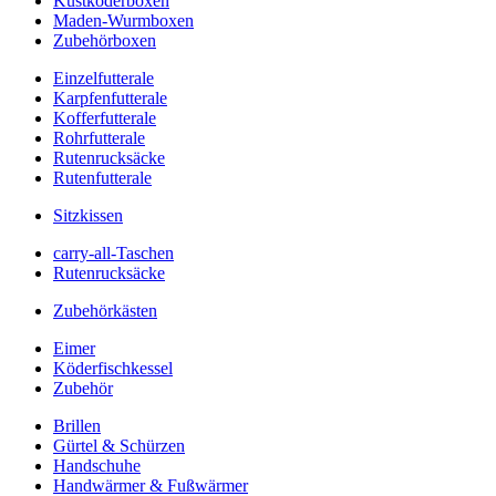
Kustköderboxen
Maden-Wurmboxen
Zubehörboxen
Einzelfutterale
Karpfenfutterale
Kofferfutterale
Rohrfutterale
Rutenrucksäcke
Rutenfutterale
Sitzkissen
carry-all-Taschen
Rutenrucksäcke
Zubehörkästen
Eimer
Köderfischkessel
Zubehör
Brillen
Gürtel & Schürzen
Handschuhe
Handwärmer & Fußwärmer