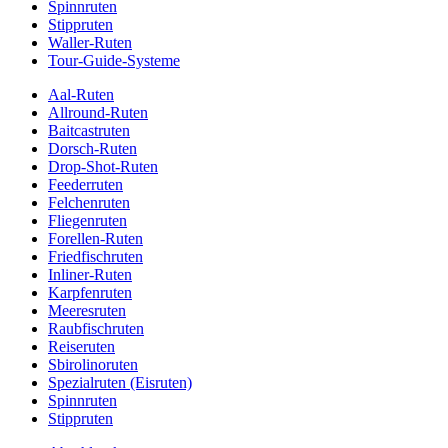
Spinnruten
Stippruten
Waller-Ruten
Tour-Guide-Systeme
Aal-Ruten
Allround-Ruten
Baitcastruten
Dorsch-Ruten
Drop-Shot-Ruten
Feederruten
Felchenruten
Fliegenruten
Forellen-Ruten
Friedfischruten
Inliner-Ruten
Karpfenruten
Meeresruten
Raubfischruten
Reiseruten
Sbirolinoruten
Spezialruten (Eisruten)
Spinnruten
Stippruten