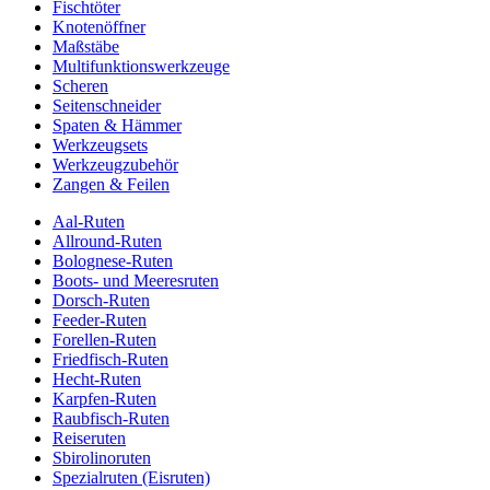
Fischtöter
Knotenöffner
Maßstäbe
Multifunktionswerkzeuge
Scheren
Seitenschneider
Spaten & Hämmer
Werkzeugsets
Werkzeugzubehör
Zangen & Feilen
Aal-Ruten
Allround-Ruten
Bolognese-Ruten
Boots- und Meeresruten
Dorsch-Ruten
Feeder-Ruten
Forellen-Ruten
Friedfisch-Ruten
Hecht-Ruten
Karpfen-Ruten
Raubfisch-Ruten
Reiseruten
Sbirolinoruten
Spezialruten (Eisruten)