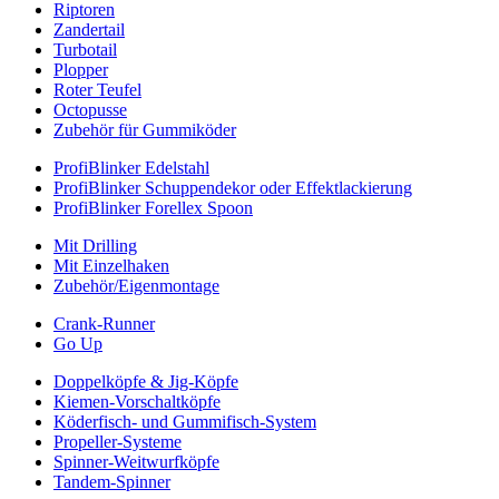
Riptoren
Zandertail
Turbotail
Plopper
Roter Teufel
Octopusse
Zubehör für Gummiköder
ProfiBlinker Edelstahl
ProfiBlinker Schuppendekor oder Effektlackierung
ProfiBlinker Forellex Spoon
Mit Drilling
Mit Einzelhaken
Zubehör/Eigenmontage
Crank-Runner
Go Up
Doppelköpfe & Jig-Köpfe
Kiemen-Vorschaltköpfe
Köderfisch- und Gummifisch-System
Propeller-Systeme
Spinner-Weitwurfköpfe
Tandem-Spinner