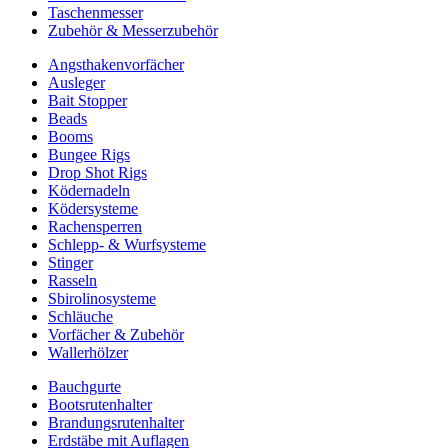
Taschenmesser
Zubehör & Messerzubehör
Angsthakenvorfächer
Ausleger
Bait Stopper
Beads
Booms
Bungee Rigs
Drop Shot Rigs
Ködernadeln
Ködersysteme
Rachensperren
Schlepp- & Wurfsysteme
Stinger
Rasseln
Sbirolinosysteme
Schläuche
Vorfächer & Zubehör
Wallerhölzer
Bauchgurte
Bootsrutenhalter
Brandungsrutenhalter
Erdstäbe mit Auflagen