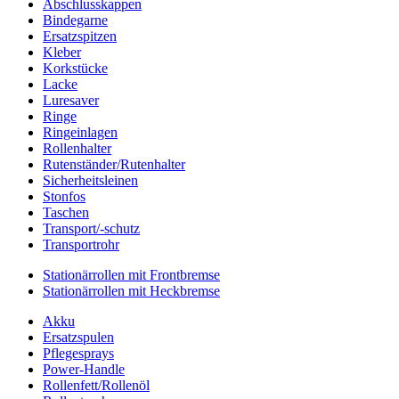
Abschlusskappen
Bindegarne
Ersatzspitzen
Kleber
Korkstücke
Lacke
Luresaver
Ringe
Ringeinlagen
Rollenhalter
Rutenständer/Rutenhalter
Sicherheitsleinen
Stonfos
Taschen
Transport/-schutz
Transportrohr
Stationärrollen mit Frontbremse
Stationärrollen mit Heckbremse
Akku
Ersatzspulen
Pflegesprays
Power-Handle
Rollenfett/Rollenöl