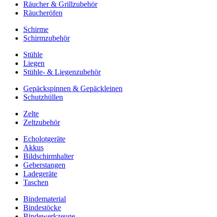
Räucher & Grillzubehör
Räucheröfen
Schirme
Schirmzubehör
Stühle
Liegen
Stühle- & Liegenzubehör
Gepäckspinnen & Gepäckleinen
Schutzhüllen
Zelte
Zeltzubehör
Echolotgeräte
Akkus
Bildschirmhalter
Geberstangen
Ladegeräte
Taschen
Bindematerial
Bindestöcke
Bindewerkzeuge