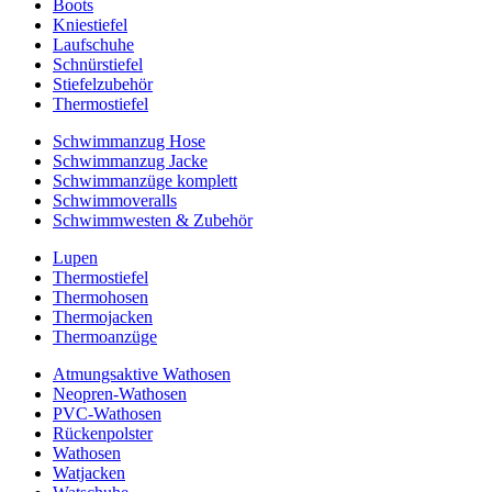
Boots
Kniestiefel
Laufschuhe
Schnürstiefel
Stiefelzubehör
Thermostiefel
Schwimmanzug Hose
Schwimmanzug Jacke
Schwimmanzüge komplett
Schwimmoveralls
Schwimmwesten & Zubehör
Lupen
Thermostiefel
Thermohosen
Thermojacken
Thermoanzüge
Atmungsaktive Wathosen
Neopren-Wathosen
PVC-Wathosen
Rückenpolster
Wathosen
Watjacken