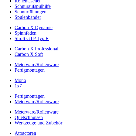
Rollentaschen
Schnuraufspulhilfe
Schnurfüllungen
Spulenbänder
Carbon X Dynamic
Spinnfaden
Stroft GTP Typ R
Carbon X Professional
Carbon X Soft
Meterware/Rollenware
Fertigmontagen
Mono
1x7
Fertigmontagen
Meterware/Rollenware
Meterware/Rollenware
Quetschhülsen
Werkzeuge und Zubehör
Attractoren