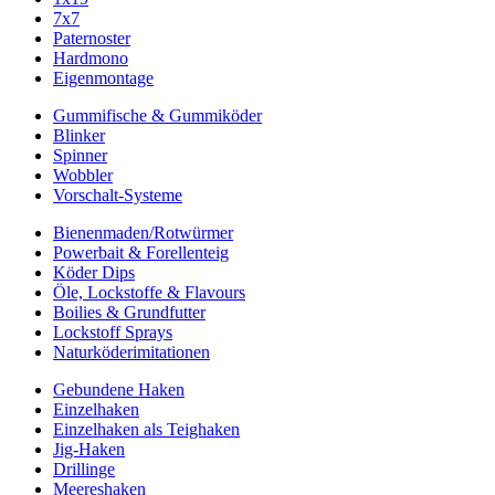
7x7
Paternoster
Hardmono
Eigenmontage
Gummifische & Gummiköder
Blinker
Spinner
Wobbler
Vorschalt-Systeme
Bienenmaden/Rotwürmer
Powerbait & Forellenteig
Köder Dips
Öle, Lockstoffe & Flavours
Boilies & Grundfutter
Lockstoff Sprays
Naturköderimitationen
Gebundene Haken
Einzelhaken
Einzelhaken als Teighaken
Jig-Haken
Drillinge
Meereshaken