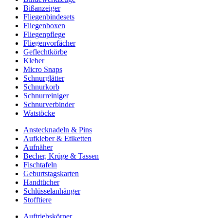
Bißanzeiger
Fliegenbindesets
Fliegenboxen
Fliegenpflege
Fliegenvorfächer
Geflechtkörbe
Kleber
Micro Snaps
Schnurglätter
Schnurkorb
Schnurreiniger
Schnurverbinder
Watstöcke
Anstecknadeln & Pins
Aufkleber & Etiketten
Aufnäher
Becher, Krüge & Tassen
Fischtafeln
Geburtstagskarten
Handtücher
Schlüsselanhänger
Stofftiere
Auftriebskörper