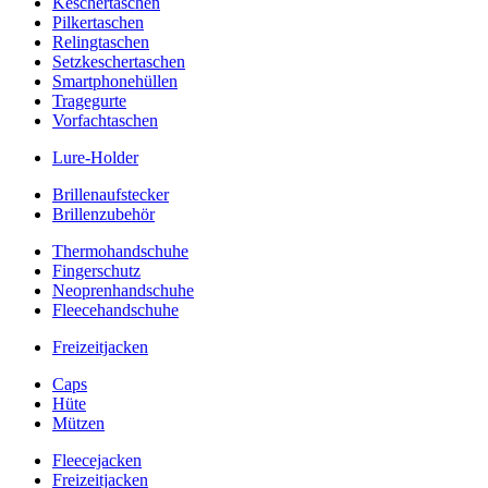
Keschertaschen
Pilkertaschen
Relingtaschen
Setzkeschertaschen
Smartphonehüllen
Tragegurte
Vorfachtaschen
Lure-Holder
Brillenaufstecker
Brillenzubehör
Thermohandschuhe
Fingerschutz
Neoprenhandschuhe
Fleecehandschuhe
Freizeitjacken
Caps
Hüte
Mützen
Fleecejacken
Freizeitjacken