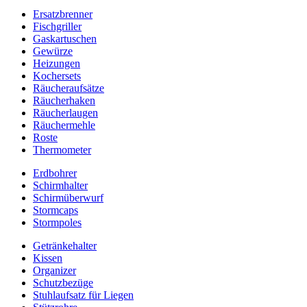
Ersatzbrenner
Fischgriller
Gaskartuschen
Gewürze
Heizungen
Kochersets
Räucheraufsätze
Räucherhaken
Räucherlaugen
Räuchermehle
Roste
Thermometer
Erdbohrer
Schirmhalter
Schirmüberwurf
Stormcaps
Stormpoles
Getränkehalter
Kissen
Organizer
Schutzbezüge
Stuhlaufsatz für Liegen