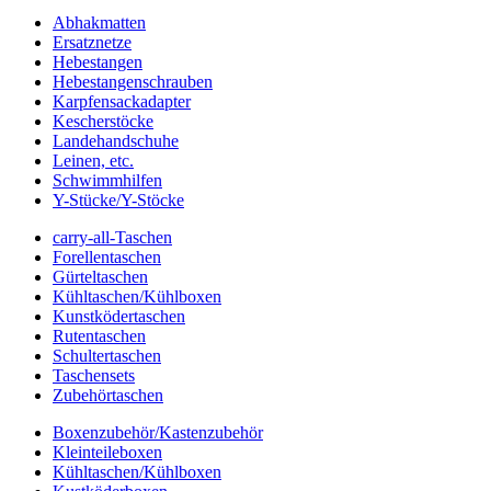
Abhakmatten
Ersatznetze
Hebestangen
Hebestangenschrauben
Karpfensackadapter
Kescherstöcke
Landehandschuhe
Leinen, etc.
Schwimmhilfen
Y-Stücke/Y-Stöcke
carry-all-Taschen
Forellentaschen
Gürteltaschen
Kühltaschen/Kühlboxen
Kunstködertaschen
Rutentaschen
Schultertaschen
Taschensets
Zubehörtaschen
Boxenzubehör/Kastenzubehör
Kleinteileboxen
Kühltaschen/Kühlboxen