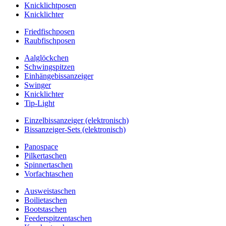
Knicklichtposen
Knicklichter
Friedfischposen
Raubfischposen
Aalglöckchen
Schwingspitzen
Einhängebissanzeiger
Swinger
Knicklichter
Tip-Light
Einzelbissanzeiger (elektronisch)
Bissanzeiger-Sets (elektronisch)
Panospace
Pilkertaschen
Spinnertaschen
Vorfachtaschen
Ausweistaschen
Boilietaschen
Bootstaschen
Feederspitzentaschen