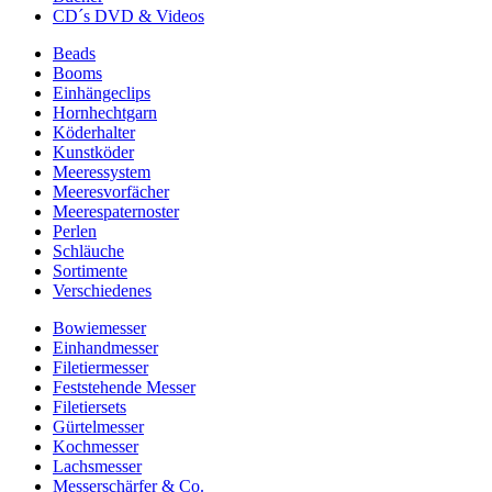
CD´s DVD & Videos
Beads
Booms
Einhängeclips
Hornhechtgarn
Köderhalter
Kunstköder
Meeressystem
Meeresvorfächer
Meerespaternoster
Perlen
Schläuche
Sortimente
Verschiedenes
Bowiemesser
Einhandmesser
Filetiermesser
Feststehende Messer
Filetiersets
Gürtelmesser
Kochmesser
Lachsmesser
Messerschärfer & Co.