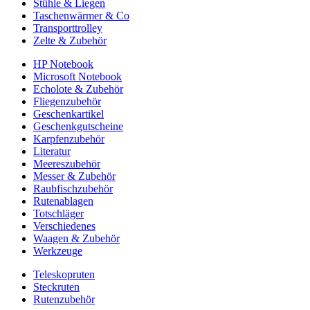
Stühle & Liegen
Taschenwärmer & Co
Transporttrolley
Zelte & Zubehör
HP Notebook
Microsoft Notebook
Echolote & Zubehör
Fliegenzubehör
Geschenkartikel
Geschenkgutscheine
Karpfenzubehör
Literatur
Meereszubehör
Messer & Zubehör
Raubfischzubehör
Rutenablagen
Totschläger
Verschiedenes
Waagen & Zubehör
Werkzeuge
Teleskopruten
Steckruten
Rutenzubehör