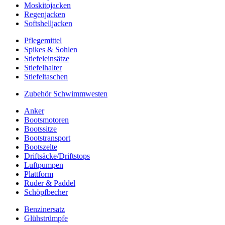
Moskitojacken
Regenjacken
Softshelljacken
Pflegemittel
Spikes & Sohlen
Stiefeleinsätze
Stiefelhalter
Stiefeltaschen
Zubehör Schwimmwesten
Anker
Bootsmotoren
Bootssitze
Bootstransport
Bootszelte
Driftsäcke/Driftstops
Luftpumpen
Plattform
Ruder & Paddel
Schöpfbecher
Benzinersatz
Glühstrümpfe