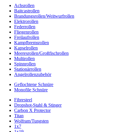
Achsrollen
Baitcastrollen
Brandungsrollen/Weitwurfrollen
Elektrorollen
Federrollen
Fliegenrollen
Freilaufrollen
Kampfbremsrollen
Kapselrollen
Meeresrollen/Großfischrollen
Multirollen
Spinnrollen
Stationärrollen
Angelrollenzubehör
Geflochtene Schnüre
Monofile Schnüre
Fibresteel
Dropshot-Stahl & Stinger
Carbon X Protector
Titan
Wolfram/Tungsten
1x7
1x19