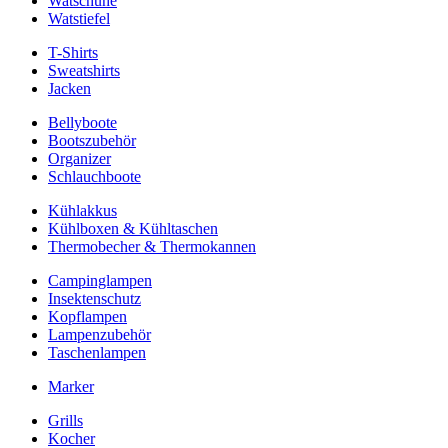
Watschuhe
Watstiefel
T-Shirts
Sweatshirts
Jacken
Bellyboote
Bootszubehör
Organizer
Schlauchboote
Kühlakkus
Kühlboxen & Kühltaschen
Thermobecher & Thermokannen
Campinglampen
Insektenschutz
Kopflampen
Lampenzubehör
Taschenlampen
Marker
Grills
Kocher