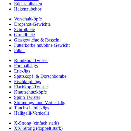
Edelstahlhaken
Hakenzubehör
Vorschaltköpfe
Dropshot-Gewichte
Schrotbleie
Grundbleie
Glasgewichte & Rasseln
Futterkörbe mit/ohne Gewicht
Pilker
Rundkopf-Twister
Football-Jigs
Erie-Jigs
Spittzkopf- & Dorschbombe
Fischkopf-Jigs
Flachkopf-Twister
Krautschutzköpfe
Spinn-Twister
Strömungs- und Vertical-Jig
Tauchschaufel-Jigs
Halligalli-Verticalli
X-Strong (einfach stark)
XX-Strong (doppelt stark)