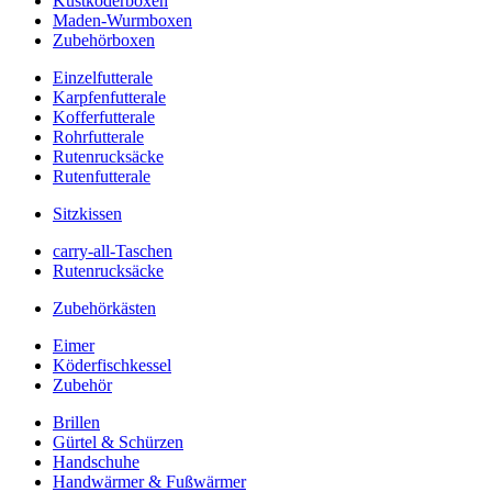
Kustköderboxen
Maden-Wurmboxen
Zubehörboxen
Einzelfutterale
Karpfenfutterale
Kofferfutterale
Rohrfutterale
Rutenrucksäcke
Rutenfutterale
Sitzkissen
carry-all-Taschen
Rutenrucksäcke
Zubehörkästen
Eimer
Köderfischkessel
Zubehör
Brillen
Gürtel & Schürzen
Handschuhe
Handwärmer & Fußwärmer