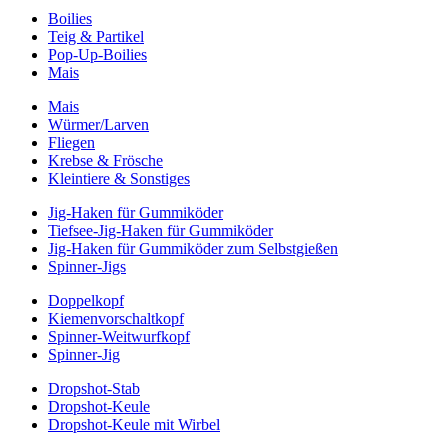
Boilies
Teig & Partikel
Pop-Up-Boilies
Mais
Mais
Würmer/Larven
Fliegen
Krebse & Frösche
Kleintiere & Sonstiges
Jig-Haken für Gummiköder
Tiefsee-Jig-Haken für Gummiköder
Jig-Haken für Gummiköder zum Selbstgießen
Spinner-Jigs
Doppelkopf
Kiemenvorschaltkopf
Spinner-Weitwurfkopf
Spinner-Jig
Dropshot-Stab
Dropshot-Keule
Dropshot-Keule mit Wirbel