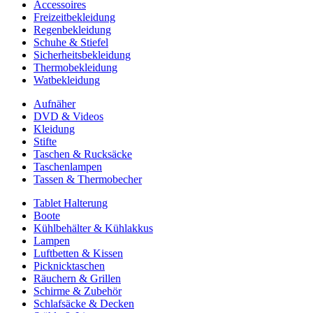
Accessoires
Freizeitbekleidung
Regenbekleidung
Schuhe & Stiefel
Sicherheitsbekleidung
Thermobekleidung
Watbekleidung
Aufnäher
DVD & Videos
Kleidung
Stifte
Taschen & Rucksäcke
Taschenlampen
Tassen & Thermobecher
Tablet Halterung
Boote
Kühlbehälter & Kühlakkus
Lampen
Luftbetten & Kissen
Picknicktaschen
Räuchern & Grillen
Schirme & Zubehör
Schlafsäcke & Decken