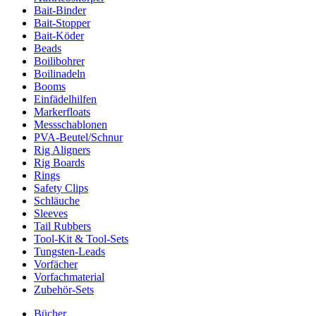
Bait-Binder
Bait-Stopper
Bait-Köder
Beads
Boilibohrer
Boilinadeln
Booms
Einfädelhilfen
Markerfloats
Messschablonen
PVA-Beutel/Schnur
Rig Aligners
Rig Boards
Rings
Safety Clips
Schläuche
Sleeves
Tail Rubbers
Tool-Kit & Tool-Sets
Tungsten-Leads
Vorfächer
Vorfachmaterial
Zubehör-Sets
Bücher