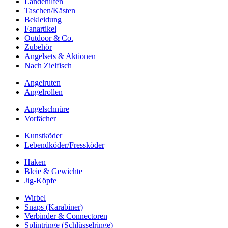
Landehilfen
Taschen/Kästen
Bekleidung
Fanartikel
Outdoor & Co.
Zubehör
Angelsets & Aktionen
Nach Zielfisch
Angelruten
Angelrollen
Angelschnüre
Vorfächer
Kunstköder
Lebendköder/Fressköder
Haken
Bleie & Gewichte
Jig-Köpfe
Wirbel
Snaps (Karabiner)
Verbinder & Connectoren
Splintringe (Schlüsselringe)