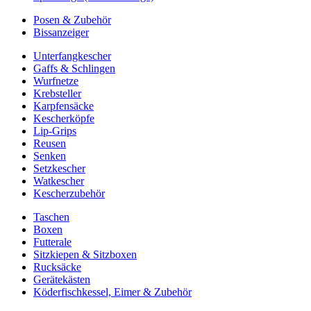
Posen & Zubehör
Bissanzeiger
Unterfangkescher
Gaffs & Schlingen
Wurfnetze
Krebsteller
Karpfensäcke
Kescherköpfe
Lip-Grips
Reusen
Senken
Setzkescher
Watkescher
Kescherzubehör
Taschen
Boxen
Futterale
Sitzkiepen & Sitzboxen
Rucksäcke
Gerätekästen
Köderfischkessel, Eimer & Zubehör