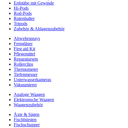
Erdstäbe mit Gewinde
Hi-Pods
Rod-Pods
Rutenhalter
Tripods
Zubehör & Ablagenzubehör
Abwehrsprays
Ferngläser
First aid Kit
Pflegemittel
Reparatursets
Rollerclips
Thermometer
Tiefenmesser
Unterwasserkameras
Vakuumierer
Analoge Waagen
Elektronische Waagen
Waagenzubehör
Äxte & Sägen
Fischbürsten
Fischschupper