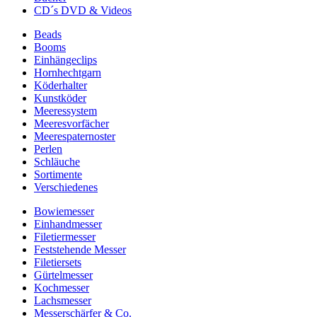
CD´s DVD & Videos
Beads
Booms
Einhängeclips
Hornhechtgarn
Köderhalter
Kunstköder
Meeressystem
Meeresvorfächer
Meerespaternoster
Perlen
Schläuche
Sortimente
Verschiedenes
Bowiemesser
Einhandmesser
Filetiermesser
Feststehende Messer
Filetiersets
Gürtelmesser
Kochmesser
Lachsmesser
Messerschärfer & Co.