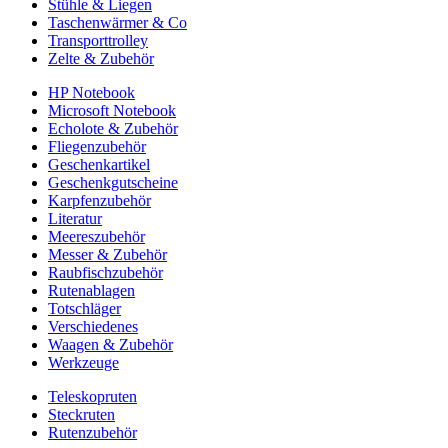
Stühle & Liegen
Taschenwärmer & Co
Transporttrolley
Zelte & Zubehör
HP Notebook
Microsoft Notebook
Echolote & Zubehör
Fliegenzubehör
Geschenkartikel
Geschenkgutscheine
Karpfenzubehör
Literatur
Meereszubehör
Messer & Zubehör
Raubfischzubehör
Rutenablagen
Totschläger
Verschiedenes
Waagen & Zubehör
Werkzeuge
Teleskopruten
Steckruten
Rutenzubehör