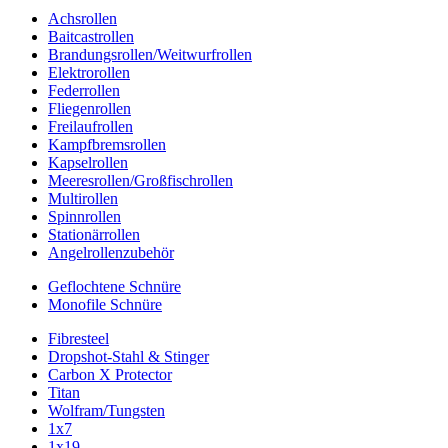
Achsrollen
Baitcastrollen
Brandungsrollen/Weitwurfrollen
Elektrorollen
Federrollen
Fliegenrollen
Freilaufrollen
Kampfbremsrollen
Kapselrollen
Meeresrollen/Großfischrollen
Multirollen
Spinnrollen
Stationärrollen
Angelrollenzubehör
Geflochtene Schnüre
Monofile Schnüre
Fibresteel
Dropshot-Stahl & Stinger
Carbon X Protector
Titan
Wolfram/Tungsten
1x7
1x19