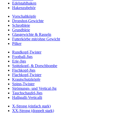
Edelstahlhaken
Hakenzubehör
Vorschaltköpfe
Dropshot-Gewichte
Schrotbleie
Grundbleie
Glasgewichte & Rasseln
Futterkörbe mit/ohne Gewicht
Pilker
Rundkopf-Twister
Football-Jigs
Erie-Jigs
Spittzkopf- & Dorschbombe
Fischkopf-Jigs
Flachkopf-Twister
Krautschutzköpfe
Spinn-Twister
Strömungs- und Vertical-Jig
Tauchschaufel-Jigs
Halligalli-Verticalli
X-Strong (einfach stark)
XX-Strong (doppelt stark)