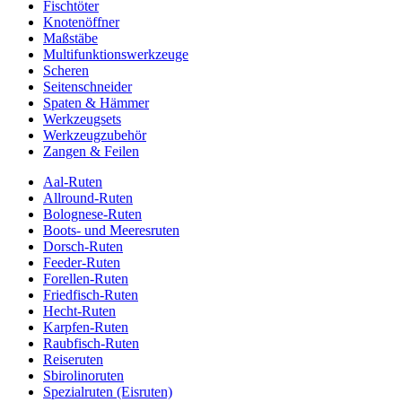
Fischtöter
Knotenöffner
Maßstäbe
Multifunktionswerkzeuge
Scheren
Seitenschneider
Spaten & Hämmer
Werkzeugsets
Werkzeugzubehör
Zangen & Feilen
Aal-Ruten
Allround-Ruten
Bolognese-Ruten
Boots- und Meeresruten
Dorsch-Ruten
Feeder-Ruten
Forellen-Ruten
Friedfisch-Ruten
Hecht-Ruten
Karpfen-Ruten
Raubfisch-Ruten
Reiseruten
Sbirolinoruten
Spezialruten (Eisruten)