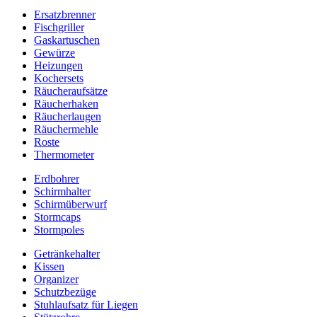
Ersatzbrenner
Fischgriller
Gaskartuschen
Gewürze
Heizungen
Kochersets
Räucheraufsätze
Räucherhaken
Räucherlaugen
Räuchermehle
Roste
Thermometer
Erdbohrer
Schirmhalter
Schirmüberwurf
Stormcaps
Stormpoles
Getränkehalter
Kissen
Organizer
Schutzbezüge
Stuhlaufsatz für Liegen