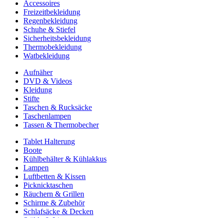
Accessoires
Freizeitbekleidung
Regenbekleidung
Schuhe & Stiefel
Sicherheitsbekleidung
Thermobekleidung
Watbekleidung
Aufnäher
DVD & Videos
Kleidung
Stifte
Taschen & Rucksäcke
Taschenlampen
Tassen & Thermobecher
Tablet Halterung
Boote
Kühlbehälter & Kühlakkus
Lampen
Luftbetten & Kissen
Picknicktaschen
Räuchern & Grillen
Schirme & Zubehör
Schlafsäcke & Decken