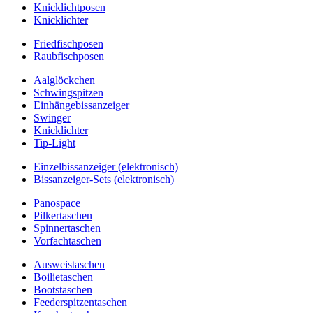
Knicklichtposen
Knicklichter
Friedfischposen
Raubfischposen
Aalglöckchen
Schwingspitzen
Einhängebissanzeiger
Swinger
Knicklichter
Tip-Light
Einzelbissanzeiger (elektronisch)
Bissanzeiger-Sets (elektronisch)
Panospace
Pilkertaschen
Spinnertaschen
Vorfachtaschen
Ausweistaschen
Boilietaschen
Bootstaschen
Feederspitzentaschen