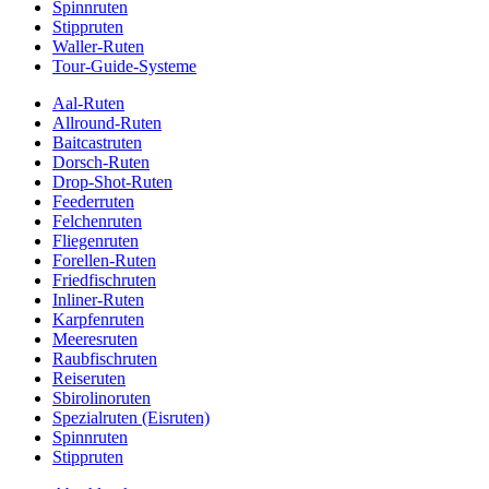
Spinnruten
Stippruten
Waller-Ruten
Tour-Guide-Systeme
Aal-Ruten
Allround-Ruten
Baitcastruten
Dorsch-Ruten
Drop-Shot-Ruten
Feederruten
Felchenruten
Fliegenruten
Forellen-Ruten
Friedfischruten
Inliner-Ruten
Karpfenruten
Meeresruten
Raubfischruten
Reiseruten
Sbirolinoruten
Spezialruten (Eisruten)
Spinnruten
Stippruten