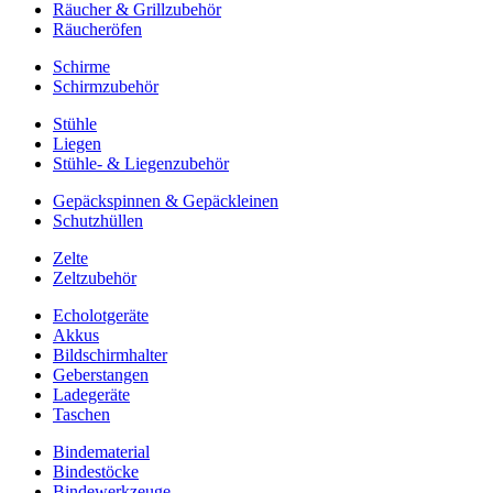
Räucher & Grillzubehör
Räucheröfen
Schirme
Schirmzubehör
Stühle
Liegen
Stühle- & Liegenzubehör
Gepäckspinnen & Gepäckleinen
Schutzhüllen
Zelte
Zeltzubehör
Echolotgeräte
Akkus
Bildschirmhalter
Geberstangen
Ladegeräte
Taschen
Bindematerial
Bindestöcke
Bindewerkzeuge