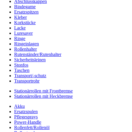
Abschlusskappen
Bindegarne
Ersatzspitzen
Kleber
Korkstücke
Lacke
Luresaver
Ringe
Ringeinlagen
Rollenhalter
Rutenständer/Rutenhalter
Sicherheitsleinen
Stonfos
Taschen
Transport/-schutz
Transportrohr
Stationärrollen mit Frontbremse
Stationärrollen mit Heckbremse
Akku
Ersatzspulen
Pflegesprays
Power-Handle
Rollenfett/Rollenöl