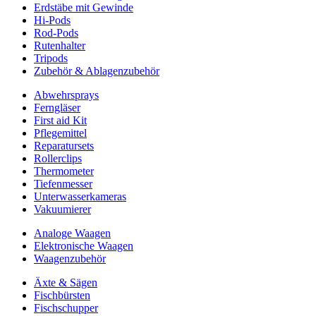
Erdstäbe mit Gewinde
Hi-Pods
Rod-Pods
Rutenhalter
Tripods
Zubehör & Ablagenzubehör
Abwehrsprays
Ferngläser
First aid Kit
Pflegemittel
Reparatursets
Rollerclips
Thermometer
Tiefenmesser
Unterwasserkameras
Vakuumierer
Analoge Waagen
Elektronische Waagen
Waagenzubehör
Äxte & Sägen
Fischbürsten
Fischschupper