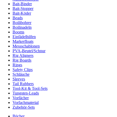
Bait-Binder
Bait-Stopper
Bait-Köder
Beads
Boilibohrer
Boilinadeln
Booms
Einfädelhilfen
Markerfloats
Messschablonen
PVA-Beutel/Schnur
Rig Aligners
Rig Boards
Rings
Safety Clips
Schläuche
Sleeves
Tail Rubbers
Tool-Kit & Tool-Sets
Tungsten-Leads
Vorfächer
Vorfachmaterial
Zubehör-Sets
Bücher