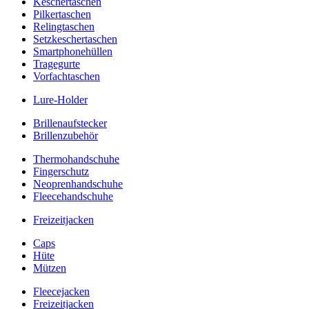
Keschertaschen
Pilkertaschen
Relingtaschen
Setzkeschertaschen
Smartphonehüllen
Tragegurte
Vorfachtaschen
Lure-Holder
Brillenaufstecker
Brillenzubehör
Thermohandschuhe
Fingerschutz
Neoprenhandschuhe
Fleecehandschuhe
Freizeitjacken
Caps
Hüte
Mützen
Fleecejacken
Freizeitjacken