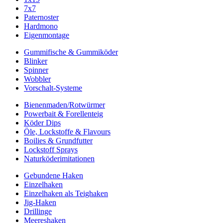
7x7
Paternoster
Hardmono
Eigenmontage
Gummifische & Gummiköder
Blinker
Spinner
Wobbler
Vorschalt-Systeme
Bienenmaden/Rotwürmer
Powerbait & Forellenteig
Köder Dips
Öle, Lockstoffe & Flavours
Boilies & Grundfutter
Lockstoff Sprays
Naturköderimitationen
Gebundene Haken
Einzelhaken
Einzelhaken als Teighaken
Jig-Haken
Drillinge
Meereshaken