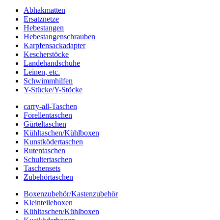
Abhakmatten
Ersatznetze
Hebestangen
Hebestangenschrauben
Karpfensackadapter
Kescherstöcke
Landehandschuhe
Leinen, etc.
Schwimmhilfen
Y-Stücke/Y-Stöcke
carry-all-Taschen
Forellentaschen
Gürteltaschen
Kühltaschen/Kühlboxen
Kunstködertaschen
Rutentaschen
Schultertaschen
Taschensets
Zubehörtaschen
Boxenzubehör/Kastenzubehör
Kleinteileboxen
Kühltaschen/Kühlboxen