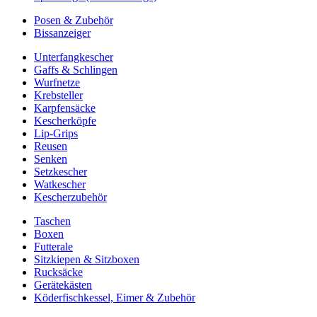
Posen & Zubehör
Bissanzeiger
Unterfangkescher
Gaffs & Schlingen
Wurfnetze
Krebsteller
Karpfensäcke
Kescherköpfe
Lip-Grips
Reusen
Senken
Setzkescher
Watkescher
Kescherzubehör
Taschen
Boxen
Futterale
Sitzkiepen & Sitzboxen
Rucksäcke
Gerätekästen
Köderfischkessel, Eimer & Zubehör