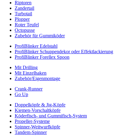
Riptoren
Zandertail
Turbotail
Plopper
Roter Teufel
Octopusse
Zubehör für Gummiköder
ProfiBlinker Edelstahl
ProfiBlinker Schuppendekor oder Effektlackierung
ProfiBlinker Forellex Spoon
Mit Drilling
Mit Einzelhaken
Zubehör/Eigenmontage
Crank-Runner
Go Up
Doppelköpfe & Jig-Köpfe
Kiemen-Vorschaltköpfe
Köderfisch- und Gummifisch-System
Propeller-Systeme
Spinner-Weitwurfköpfe
Tandem-Spinner