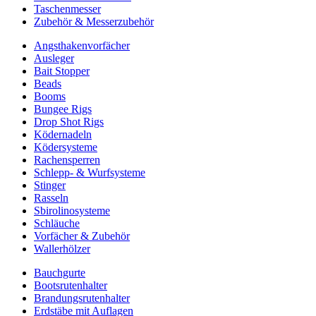
Taschenmesser
Zubehör & Messerzubehör
Angsthakenvorfächer
Ausleger
Bait Stopper
Beads
Booms
Bungee Rigs
Drop Shot Rigs
Ködernadeln
Ködersysteme
Rachensperren
Schlepp- & Wurfsysteme
Stinger
Rasseln
Sbirolinosysteme
Schläuche
Vorfächer & Zubehör
Wallerhölzer
Bauchgurte
Bootsrutenhalter
Brandungsrutenhalter
Erdstäbe mit Auflagen