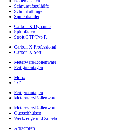
Rollentaschen
Schnuraufspulhilfe
Schnurfüllungen
Spulenbänder
Carbon X Dynamic
Spinnfaden
Stroft GTP Typ R
Carbon X Professional
Carbon X Soft
Meterware/Rollenware
Fertigmontagen
Mono
1x7
Fertigmontagen
Meterware/Rollenware
Meterware/Rollenware
Quetschhülsen
Werkzeuge und Zubehör
Attractoren