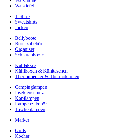
Watschuhe
Watstiefel
T-Shirts
Sweatshirts
Jacken
Bellyboote
Bootszubehör
Organizer
Schlauchboote
Kühlakkus
Kühlboxen & Kühltaschen
Thermobecher & Thermokannen
Campinglampen
Insektenschutz
Kopflampen
Lampenzubehör
Taschenlampen
Marker
Grills
Kocher