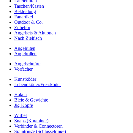
Landehilfen
Taschen/Kästen
Bekleidung
Fanartikel
Outdoor & Co.
Zubehör
Angelsets & Aktionen
Nach Zielfisch
Angelruten
Angelrollen
Angelschnüre
Vorfächer
Kunstköder
Lebendköder/Fressköder
Haken
Bleie & Gewichte
Jig-Köpfe
Wirbel
Snaps (Karabiner)
Verbinder & Connectoren
Splintringe (Schlüsselringe)