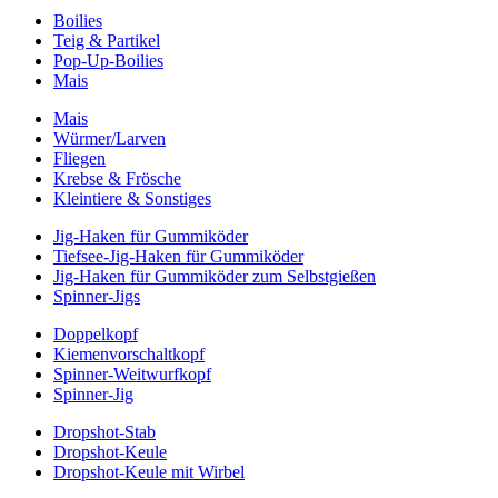
Boilies
Teig & Partikel
Pop-Up-Boilies
Mais
Mais
Würmer/Larven
Fliegen
Krebse & Frösche
Kleintiere & Sonstiges
Jig-Haken für Gummiköder
Tiefsee-Jig-Haken für Gummiköder
Jig-Haken für Gummiköder zum Selbstgießen
Spinner-Jigs
Doppelkopf
Kiemenvorschaltkopf
Spinner-Weitwurfkopf
Spinner-Jig
Dropshot-Stab
Dropshot-Keule
Dropshot-Keule mit Wirbel