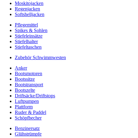
Moskitojacken
Regenjacken
Softshelljacken
Pflegemittel
Spikes & Sohlen
Stiefeleinsätze
Stiefelhalter
Stiefeltaschen
Zubehör Schwimmwesten
Anker
Bootsmotoren
Bootssitze
Bootstransport
Bootszelte
Driftsäcke/Driftstops
Luftpumpen
Plattform
Ruder & Paddel
Schöpfbecher
Benzinersatz
Glühstrümpfe