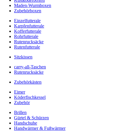
Kustköderboxen
Maden-Wurmboxen
Zubehörboxen
Einzelfutterale
Karpfenfutterale
Kofferfutterale
Rohrfutterale
Rutenrucksäcke
Rutenfutterale
Sitzkissen
carry-all-Taschen
Rutenrucksäcke
Zubehörkästen
Eimer
Köderfischkessel
Zubehör
Brillen
Gürtel & Schürzen
Handschuhe
Handwärmer & Fußwärmer