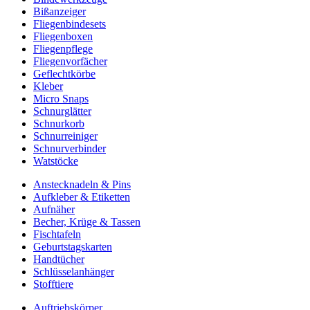
Bißanzeiger
Fliegenbindesets
Fliegenboxen
Fliegenpflege
Fliegenvorfächer
Geflechtkörbe
Kleber
Micro Snaps
Schnurglätter
Schnurkorb
Schnurreiniger
Schnurverbinder
Watstöcke
Anstecknadeln & Pins
Aufkleber & Etiketten
Aufnäher
Becher, Krüge & Tassen
Fischtafeln
Geburtstagskarten
Handtücher
Schlüsselanhänger
Stofftiere
Auftriebskörper