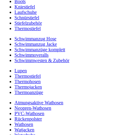
Boots
Kniestiefel
Laufschuhe
Schnürstiefel
Stiefelzubehör
Thermostiefel
Schwimmanzug Hose
Schwimmanzug Jacke
Schwimmanzüge komplett
Schwimmoveralls
Schwimmwesten & Zubehör
Lupen
Thermostiefel
Thermohosen
Thermojacken
Thermoanzüge
Atmungsaktive Wathosen
Neopren-Wathosen
PVC-Wathosen
Rückenpolster
Wathosen
Watjacken