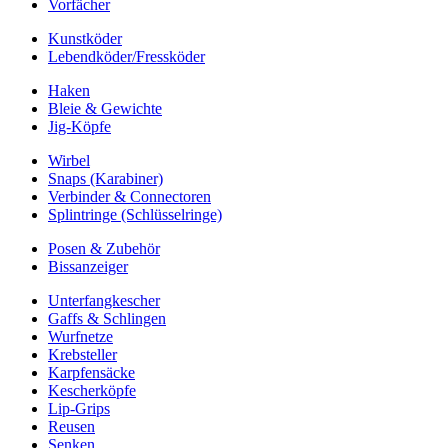
Vorfächer
Kunstköder
Lebendköder/Fressköder
Haken
Bleie & Gewichte
Jig-Köpfe
Wirbel
Snaps (Karabiner)
Verbinder & Connectoren
Splintringe (Schlüsselringe)
Posen & Zubehör
Bissanzeiger
Unterfangkescher
Gaffs & Schlingen
Wurfnetze
Krebsteller
Karpfensäcke
Kescherköpfe
Lip-Grips
Reusen
Senken