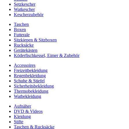
Setzkescher
Watkescher
Kescherzubehör
Taschen
Boxen
Futterale
Sitzkiepen & Sitzboxen
Rucksäcke
Gerätekästen
Köderfischkessel, Eimer & Zubehör
Accessoires
Freizeitbekleidung
Regenbekleidung
Schuhe & Stiefel
Sicherheitsbekleidung
Thermobekleidung
Watbekleidung
Aufnäher
DVD & Videos
Kleidung
Stifte
Taschen & Rucksäcke