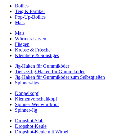
Boilies
Teig & Partikel
Pop-Up-Boilies
Mais
Mais
Würmer/Larven
Fliegen
Krebse & Frösche
Kleintiere & Sonstiges
Jig-Haken für Gummiköder
Tiefsee-Jig-Haken für Gummiköder
Jig-Haken für Gummiköder zum Selbstgießen
Spinner-Jigs
Doppelkopf
Kiemenvorschaltkopf
Spinner-Weitwurfkopf
Spinner-Jig
Dropshot-Stab
Dropshot-Keule
Dropshot-Keule mit Wirbel