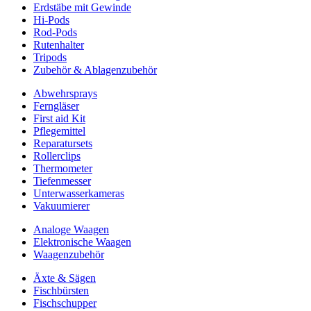
Erdstäbe mit Gewinde
Hi-Pods
Rod-Pods
Rutenhalter
Tripods
Zubehör & Ablagenzubehör
Abwehrsprays
Ferngläser
First aid Kit
Pflegemittel
Reparatursets
Rollerclips
Thermometer
Tiefenmesser
Unterwasserkameras
Vakuumierer
Analoge Waagen
Elektronische Waagen
Waagenzubehör
Äxte & Sägen
Fischbürsten
Fischschupper