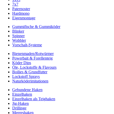
7x7
Paternoster
Hardmono
Eigenmontage
Gummifische & Gummiköder
Blinker
Spinner
Wobbler
Vorschalt-Systeme
Bienenmaden/Rotwürmer
Powerbait & Forellenteig
Köder Dips
Öle, Lockstoffe & Flavours
Boilies & Grundfutter
Lockstoff Sprays
Naturköderimitationen
Gebundene Haken
Einzelhaken
Einzelhaken als Teighaken
Jig-Haken
Drillinge
Meereshaken