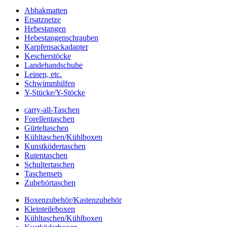
Abhakmatten
Ersatznetze
Hebestangen
Hebestangenschrauben
Karpfensackadapter
Kescherstöcke
Landehandschuhe
Leinen, etc.
Schwimmhilfen
Y-Stücke/Y-Stöcke
carry-all-Taschen
Forellentaschen
Gürteltaschen
Kühltaschen/Kühlboxen
Kunstködertaschen
Rutentaschen
Schultertaschen
Taschensets
Zubehörtaschen
Boxenzubehör/Kastenzubehör
Kleinteileboxen
Kühltaschen/Kühlboxen