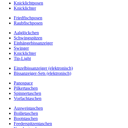
Knicklichtposen
Knicklichter
Friedfischposen
Raubfischposen
Aalglöckchen
Schwingspitzen
Einhängebissanzeiger
Swinger
Knicklichter
Tip-Light
Einzelbissanzeiger (elektronisch)
Bissanzeiger-Sets (elektronisch)
Panospace
Pilkertaschen
Spinnertaschen
Vorfachtaschen
Ausweistaschen
Boilietaschen
Bootstaschen
Feederspitzentaschen