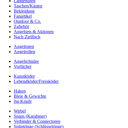
Landehilfen
Taschen/Kästen
Bekleidung
Fanartikel
Outdoor & Co.
Zubehör
Angelsets & Aktionen
Nach Zielfisch
Angelruten
Angelrollen
Angelschnüre
Vorfächer
Kunstköder
Lebendköder/Fressköder
Haken
Bleie & Gewichte
Jig-Köpfe
Wirbel
Snaps (Karabiner)
Verbinder & Connectoren
Splintringe (Schlüsselringe)