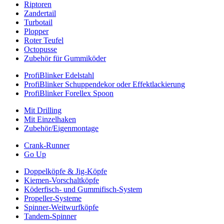
Riptoren
Zandertail
Turbotail
Plopper
Roter Teufel
Octopusse
Zubehör für Gummiköder
ProfiBlinker Edelstahl
ProfiBlinker Schuppendekor oder Effektlackierung
ProfiBlinker Forellex Spoon
Mit Drilling
Mit Einzelhaken
Zubehör/Eigenmontage
Crank-Runner
Go Up
Doppelköpfe & Jig-Köpfe
Kiemen-Vorschaltköpfe
Köderfisch- und Gummifisch-System
Propeller-Systeme
Spinner-Weitwurfköpfe
Tandem-Spinner