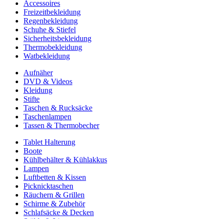
Accessoires
Freizeitbekleidung
Regenbekleidung
Schuhe & Stiefel
Sicherheitsbekleidung
Thermobekleidung
Watbekleidung
Aufnäher
DVD & Videos
Kleidung
Stifte
Taschen & Rucksäcke
Taschenlampen
Tassen & Thermobecher
Tablet Halterung
Boote
Kühlbehälter & Kühlakkus
Lampen
Luftbetten & Kissen
Picknicktaschen
Räuchern & Grillen
Schirme & Zubehör
Schlafsäcke & Decken