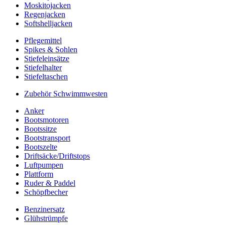
Moskitojacken
Regenjacken
Softshelljacken
Pflegemittel
Spikes & Sohlen
Stiefeleinsätze
Stiefelhalter
Stiefeltaschen
Zubehör Schwimmwesten
Anker
Bootsmotoren
Bootssitze
Bootstransport
Bootszelte
Driftsäcke/Driftstops
Luftpumpen
Plattform
Ruder & Paddel
Schöpfbecher
Benzinersatz
Glühstrümpfe