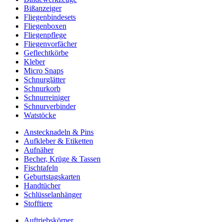
Bißanzeiger
Fliegenbindesets
Fliegenboxen
Fliegenpflege
Fliegenvorfächer
Geflechtkörbe
Kleber
Micro Snaps
Schnurglätter
Schnurkorb
Schnurreiniger
Schnurverbinder
Watstöcke
Anstecknadeln & Pins
Aufkleber & Etiketten
Aufnäher
Becher, Krüge & Tassen
Fischtafeln
Geburtstagskarten
Handtücher
Schlüsselanhänger
Stofftiere
Auftriebskörper