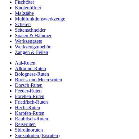
Fischtöter
Knotenöffner
Maßstäbe
Multifunktionswerkzeuge
Scheren
Seitenschneider
Spaten & Hämmer
Werkzeugsets
Werkzeugzubehör
Zangen & Feilen
Aal-Ruten
Allround-Ruten
Bolognese-Ruten
Boots- und Meeresruten
Dorsch-Ruten
Feeder-Ruten
Forellen-Ruten
Friedfisch-Ruten
Hecht-Ruten
Karpfen-Ruten
Raubfisch-Ruten
Reiseruten
Sbirolinoruten
Spezialruten (Eisruten)