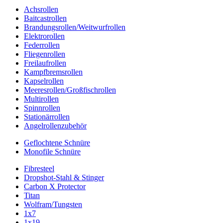
Achsrollen
Baitcastrollen
Brandungsrollen/Weitwurfrollen
Elektrorollen
Federrollen
Fliegenrollen
Freilaufrollen
Kampfbremsrollen
Kapselrollen
Meeresrollen/Großfischrollen
Multirollen
Spinnrollen
Stationärrollen
Angelrollenzubehör
Geflochtene Schnüre
Monofile Schnüre
Fibresteel
Dropshot-Stahl & Stinger
Carbon X Protector
Titan
Wolfram/Tungsten
1x7
1x19