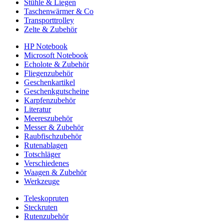
Stühle & Liegen
Taschenwärmer & Co
Transporttrolley
Zelte & Zubehör
HP Notebook
Microsoft Notebook
Echolote & Zubehör
Fliegenzubehör
Geschenkartikel
Geschenkgutscheine
Karpfenzubehör
Literatur
Meereszubehör
Messer & Zubehör
Raubfischzubehör
Rutenablagen
Totschläger
Verschiedenes
Waagen & Zubehör
Werkzeuge
Teleskopruten
Steckruten
Rutenzubehör