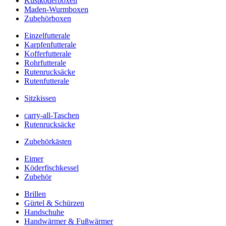
Kustköderboxen
Maden-Wurmboxen
Zubehörboxen
Einzelfutterale
Karpfenfutterale
Kofferfutterale
Rohrfutterale
Rutenrucksäcke
Rutenfutterale
Sitzkissen
carry-all-Taschen
Rutenrucksäcke
Zubehörkästen
Eimer
Köderfischkessel
Zubehör
Brillen
Gürtel & Schürzen
Handschuhe
Handwärmer & Fußwärmer