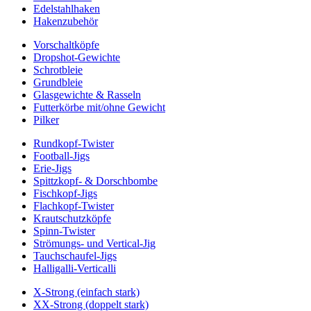
Edelstahlhaken
Hakenzubehör
Vorschaltköpfe
Dropshot-Gewichte
Schrotbleie
Grundbleie
Glasgewichte & Rasseln
Futterkörbe mit/ohne Gewicht
Pilker
Rundkopf-Twister
Football-Jigs
Erie-Jigs
Spittzkopf- & Dorschbombe
Fischkopf-Jigs
Flachkopf-Twister
Krautschutzköpfe
Spinn-Twister
Strömungs- und Vertical-Jig
Tauchschaufel-Jigs
Halligalli-Verticalli
X-Strong (einfach stark)
XX-Strong (doppelt stark)