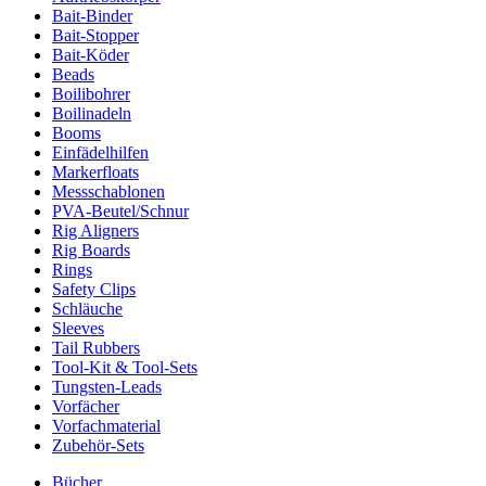
Bait-Binder
Bait-Stopper
Bait-Köder
Beads
Boilibohrer
Boilinadeln
Booms
Einfädelhilfen
Markerfloats
Messschablonen
PVA-Beutel/Schnur
Rig Aligners
Rig Boards
Rings
Safety Clips
Schläuche
Sleeves
Tail Rubbers
Tool-Kit & Tool-Sets
Tungsten-Leads
Vorfächer
Vorfachmaterial
Zubehör-Sets
Bücher