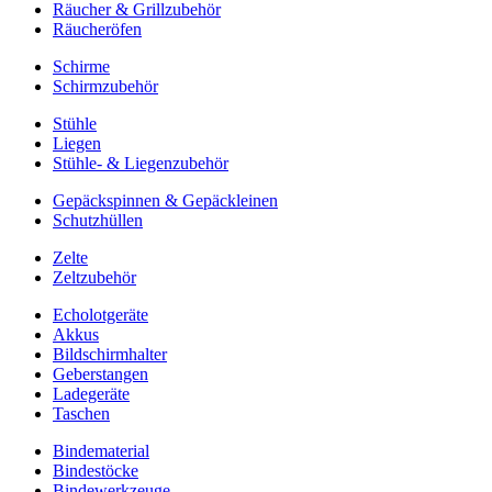
Räucher & Grillzubehör
Räucheröfen
Schirme
Schirmzubehör
Stühle
Liegen
Stühle- & Liegenzubehör
Gepäckspinnen & Gepäckleinen
Schutzhüllen
Zelte
Zeltzubehör
Echolotgeräte
Akkus
Bildschirmhalter
Geberstangen
Ladegeräte
Taschen
Bindematerial
Bindestöcke
Bindewerkzeuge