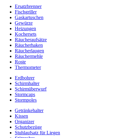
Ersatzbrenner
Fischgriller
Gaskartuschen
Gewürze
Heizungen
Kochersets
Räucheraufsätze
Räucherhaken
Räucherlaugen
Räuchermehle
Roste
Thermometer
Erdbohrer
Schirmhalter
Schirmüberwurf
Stormcaps
Stormpoles
Getränkehalter
Kissen
Organizer
Schutzbezüge
Stuhlaufsatz für Liegen