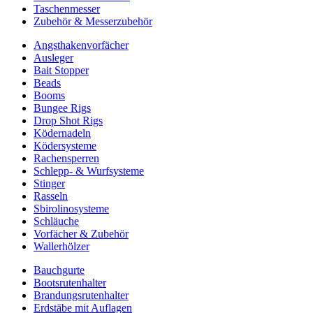
Taschenmesser
Zubehör & Messerzubehör
Angsthakenvorfächer
Ausleger
Bait Stopper
Beads
Booms
Bungee Rigs
Drop Shot Rigs
Ködernadeln
Ködersysteme
Rachensperren
Schlepp- & Wurfsysteme
Stinger
Rasseln
Sbirolinosysteme
Schläuche
Vorfächer & Zubehör
Wallerhölzer
Bauchgurte
Bootsrutenhalter
Brandungsrutenhalter
Erdstäbe mit Auflagen