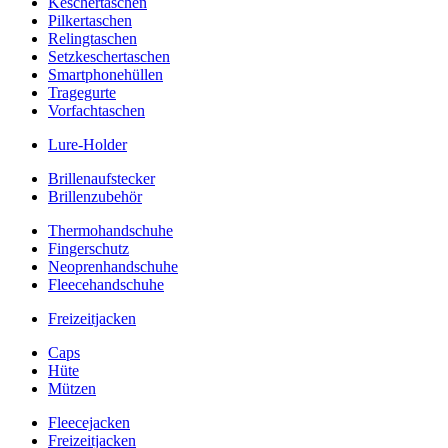
Keschertaschen
Pilkertaschen
Relingtaschen
Setzkeschertaschen
Smartphonehüllen
Tragegurte
Vorfachtaschen
Lure-Holder
Brillenaufstecker
Brillenzubehör
Thermohandschuhe
Fingerschutz
Neoprenhandschuhe
Fleecehandschuhe
Freizeitjacken
Caps
Hüte
Mützen
Fleecejacken
Freizeitjacken