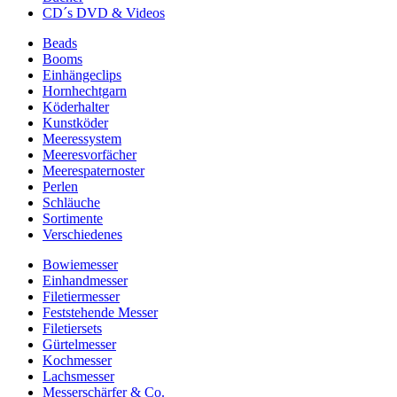
CD´s DVD & Videos
Beads
Booms
Einhängeclips
Hornhechtgarn
Köderhalter
Kunstköder
Meeressystem
Meeresvorfächer
Meerespaternoster
Perlen
Schläuche
Sortimente
Verschiedenes
Bowiemesser
Einhandmesser
Filetiermesser
Feststehende Messer
Filetiersets
Gürtelmesser
Kochmesser
Lachsmesser
Messerschärfer & Co.