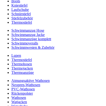
Boots
Kniestiefel
Laufschuhe
Schnürstiefel
Stiefelzubehör
Thermostiefel
Schwimmanzug Hose
Schwimmanzug Jacke
Schwimmanzüge komplett
Schwimmoveralls
Schwimmwesten & Zubehör
Lupen
Thermostiefel
Thermohosen
Thermojacken
Thermoanzüge
Atmungsaktive Wathosen
Neopren-Wathosen
PVC-Wathosen
Rückenpolster
Wathosen
Watjacken