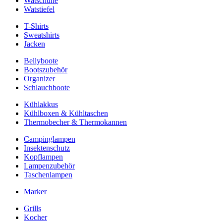
Watschuhe
Watstiefel
T-Shirts
Sweatshirts
Jacken
Bellyboote
Bootszubehör
Organizer
Schlauchboote
Kühlakkus
Kühlboxen & Kühltaschen
Thermobecher & Thermokannen
Campinglampen
Insektenschutz
Kopflampen
Lampenzubehör
Taschenlampen
Marker
Grills
Kocher