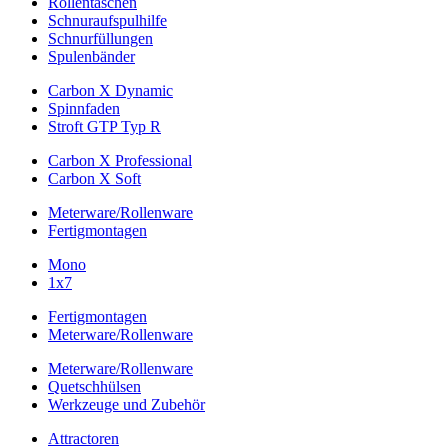
Rollentaschen
Schnuraufspulhilfe
Schnurfüllungen
Spulenbänder
Carbon X Dynamic
Spinnfaden
Stroft GTP Typ R
Carbon X Professional
Carbon X Soft
Meterware/Rollenware
Fertigmontagen
Mono
1x7
Fertigmontagen
Meterware/Rollenware
Meterware/Rollenware
Quetschhülsen
Werkzeuge und Zubehör
Attractoren