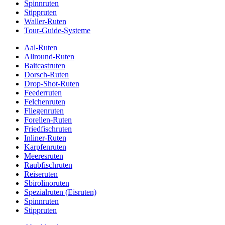
Spinnruten
Stippruten
Waller-Ruten
Tour-Guide-Systeme
Aal-Ruten
Allround-Ruten
Baitcastruten
Dorsch-Ruten
Drop-Shot-Ruten
Feederruten
Felchenruten
Fliegenruten
Forellen-Ruten
Friedfischruten
Inliner-Ruten
Karpfenruten
Meeresruten
Raubfischruten
Reiseruten
Sbirolinoruten
Spezialruten (Eisruten)
Spinnruten
Stippruten