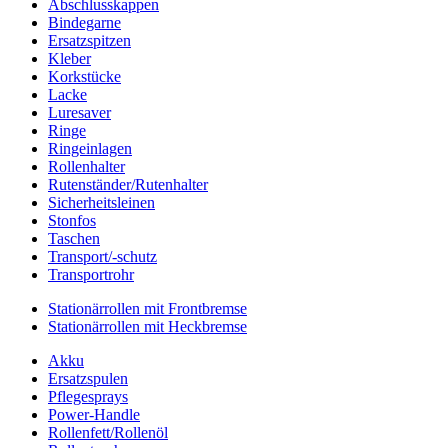
Abschlusskappen
Bindegarne
Ersatzspitzen
Kleber
Korkstücke
Lacke
Luresaver
Ringe
Ringeinlagen
Rollenhalter
Rutenständer/Rutenhalter
Sicherheitsleinen
Stonfos
Taschen
Transport/-schutz
Transportrohr
Stationärrollen mit Frontbremse
Stationärrollen mit Heckbremse
Akku
Ersatzspulen
Pflegesprays
Power-Handle
Rollenfett/Rollenöl