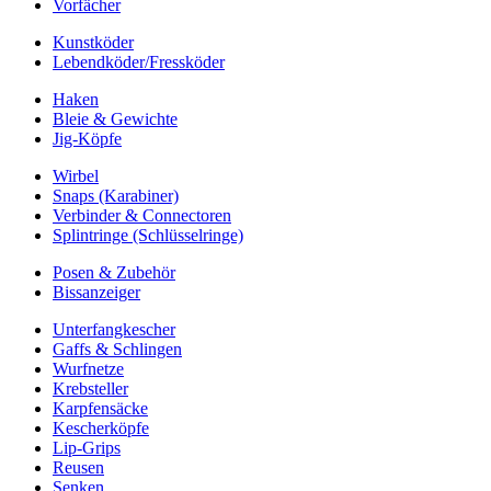
Vorfächer
Kunstköder
Lebendköder/Fressköder
Haken
Bleie & Gewichte
Jig-Köpfe
Wirbel
Snaps (Karabiner)
Verbinder & Connectoren
Splintringe (Schlüsselringe)
Posen & Zubehör
Bissanzeiger
Unterfangkescher
Gaffs & Schlingen
Wurfnetze
Krebsteller
Karpfensäcke
Kescherköpfe
Lip-Grips
Reusen
Senken