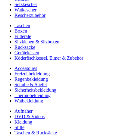
Setzkescher
Watkescher
Kescherzubehör
Taschen
Boxen
Futterale
Sitzkiepen & Sitzboxen
Rucksäcke
Gerätekästen
Köderfischkessel, Eimer & Zubehör
Accessoires
Freizeitbekleidung
Regenbekleidung
Schuhe & Stiefel
Sicherheitsbekleidung
Thermobekleidung
Watbekleidung
Aufnäher
DVD & Videos
Kleidung
Stifte
Taschen & Rucksäcke