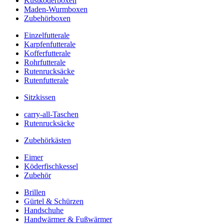
Kustköderboxen
Maden-Wurmboxen
Zubehörboxen
Einzelfutterale
Karpfenfutterale
Kofferfutterale
Rohrfutterale
Rutenrucksäcke
Rutenfutterale
Sitzkissen
carry-all-Taschen
Rutenrucksäcke
Zubehörkästen
Eimer
Köderfischkessel
Zubehör
Brillen
Gürtel & Schürzen
Handschuhe
Handwärmer & Fußwärmer