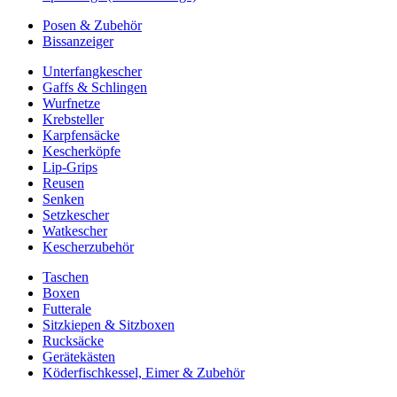
Posen & Zubehör
Bissanzeiger
Unterfangkescher
Gaffs & Schlingen
Wurfnetze
Krebsteller
Karpfensäcke
Kescherköpfe
Lip-Grips
Reusen
Senken
Setzkescher
Watkescher
Kescherzubehör
Taschen
Boxen
Futterale
Sitzkiepen & Sitzboxen
Rucksäcke
Gerätekästen
Köderfischkessel, Eimer & Zubehör