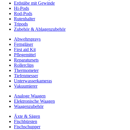
Erdstäbe mit Gewinde
Hi-Pods
Rod-Pods
Rutenhalter
Tripods
Zubehör & Ablagenzubehör
Abwehrsprays
Ferngläser
First aid Kit
Pflegemittel
Reparatursets
Rollerclips
Thermometer
Tiefenmesser
Unterwasserkameras
Vakuumierer
Analoge Waagen
Elektronische Waagen
Waagenzubehör
Äxte & Sägen
Fischbürsten
Fischschupper