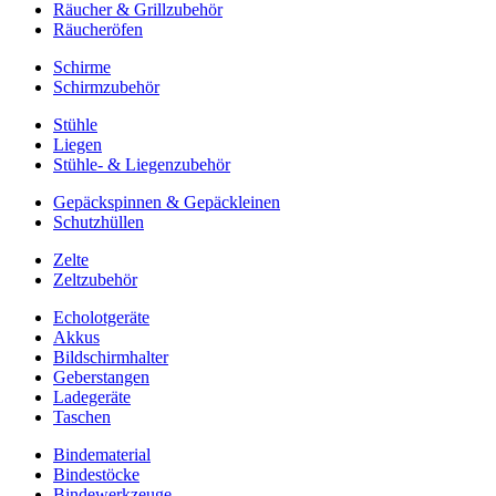
Räucher & Grillzubehör
Räucheröfen
Schirme
Schirmzubehör
Stühle
Liegen
Stühle- & Liegenzubehör
Gepäckspinnen & Gepäckleinen
Schutzhüllen
Zelte
Zeltzubehör
Echolotgeräte
Akkus
Bildschirmhalter
Geberstangen
Ladegeräte
Taschen
Bindematerial
Bindestöcke
Bindewerkzeuge