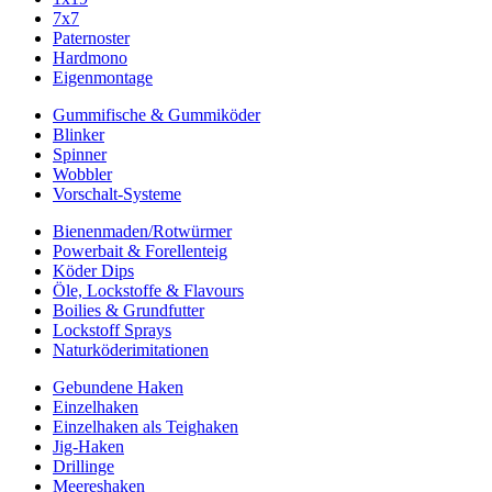
7x7
Paternoster
Hardmono
Eigenmontage
Gummifische & Gummiköder
Blinker
Spinner
Wobbler
Vorschalt-Systeme
Bienenmaden/Rotwürmer
Powerbait & Forellenteig
Köder Dips
Öle, Lockstoffe & Flavours
Boilies & Grundfutter
Lockstoff Sprays
Naturköderimitationen
Gebundene Haken
Einzelhaken
Einzelhaken als Teighaken
Jig-Haken
Drillinge
Meereshaken