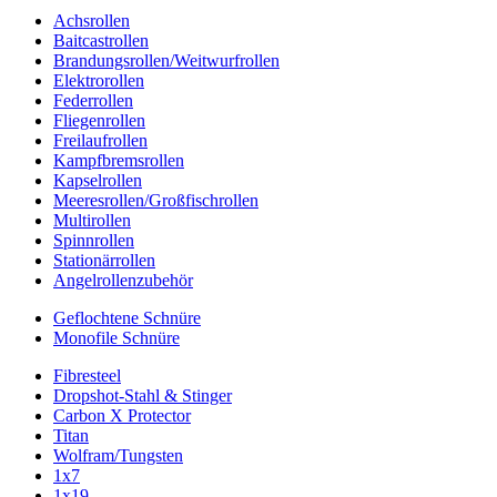
Achsrollen
Baitcastrollen
Brandungsrollen/Weitwurfrollen
Elektrorollen
Federrollen
Fliegenrollen
Freilaufrollen
Kampfbremsrollen
Kapselrollen
Meeresrollen/Großfischrollen
Multirollen
Spinnrollen
Stationärrollen
Angelrollenzubehör
Geflochtene Schnüre
Monofile Schnüre
Fibresteel
Dropshot-Stahl & Stinger
Carbon X Protector
Titan
Wolfram/Tungsten
1x7
1x19