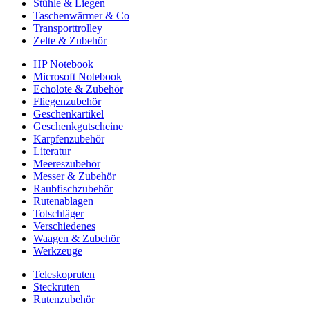
Stühle & Liegen
Taschenwärmer & Co
Transporttrolley
Zelte & Zubehör
HP Notebook
Microsoft Notebook
Echolote & Zubehör
Fliegenzubehör
Geschenkartikel
Geschenkgutscheine
Karpfenzubehör
Literatur
Meereszubehör
Messer & Zubehör
Raubfischzubehör
Rutenablagen
Totschläger
Verschiedenes
Waagen & Zubehör
Werkzeuge
Teleskopruten
Steckruten
Rutenzubehör