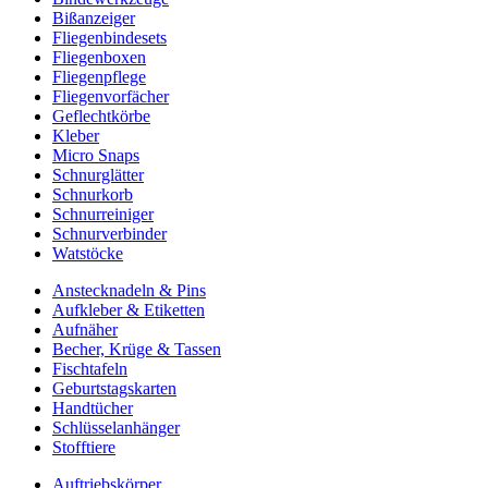
Bißanzeiger
Fliegenbindesets
Fliegenboxen
Fliegenpflege
Fliegenvorfächer
Geflechtkörbe
Kleber
Micro Snaps
Schnurglätter
Schnurkorb
Schnurreiniger
Schnurverbinder
Watstöcke
Anstecknadeln & Pins
Aufkleber & Etiketten
Aufnäher
Becher, Krüge & Tassen
Fischtafeln
Geburtstagskarten
Handtücher
Schlüsselanhänger
Stofftiere
Auftriebskörper