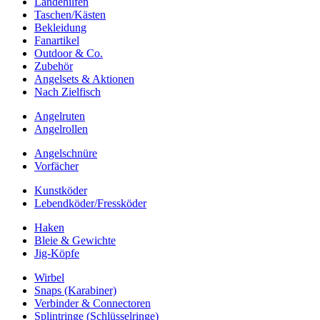
Landehilfen
Taschen/Kästen
Bekleidung
Fanartikel
Outdoor & Co.
Zubehör
Angelsets & Aktionen
Nach Zielfisch
Angelruten
Angelrollen
Angelschnüre
Vorfächer
Kunstköder
Lebendköder/Fressköder
Haken
Bleie & Gewichte
Jig-Köpfe
Wirbel
Snaps (Karabiner)
Verbinder & Connectoren
Splintringe (Schlüsselringe)