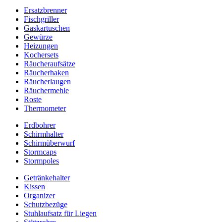
Ersatzbrenner
Fischgriller
Gaskartuschen
Gewürze
Heizungen
Kochersets
Räucheraufsätze
Räucherhaken
Räucherlaugen
Räuchermehle
Roste
Thermometer
Erdbohrer
Schirmhalter
Schirmüberwurf
Stormcaps
Stormpoles
Getränkehalter
Kissen
Organizer
Schutzbezüge
Stuhlaufsatz für Liegen