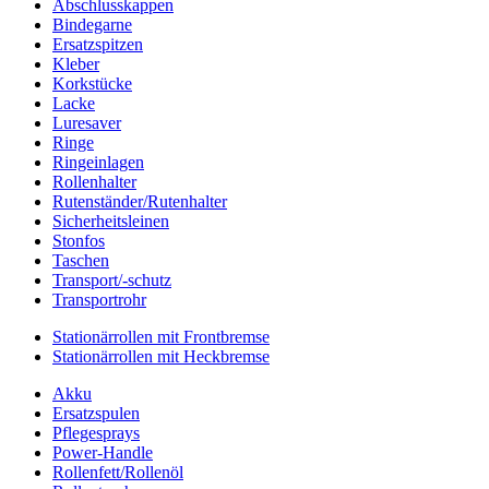
Abschlusskappen
Bindegarne
Ersatzspitzen
Kleber
Korkstücke
Lacke
Luresaver
Ringe
Ringeinlagen
Rollenhalter
Rutenständer/Rutenhalter
Sicherheitsleinen
Stonfos
Taschen
Transport/-schutz
Transportrohr
Stationärrollen mit Frontbremse
Stationärrollen mit Heckbremse
Akku
Ersatzspulen
Pflegesprays
Power-Handle
Rollenfett/Rollenöl