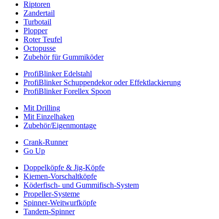
Riptoren
Zandertail
Turbotail
Plopper
Roter Teufel
Octopusse
Zubehör für Gummiköder
ProfiBlinker Edelstahl
ProfiBlinker Schuppendekor oder Effektlackierung
ProfiBlinker Forellex Spoon
Mit Drilling
Mit Einzelhaken
Zubehör/Eigenmontage
Crank-Runner
Go Up
Doppelköpfe & Jig-Köpfe
Kiemen-Vorschaltköpfe
Köderfisch- und Gummifisch-System
Propeller-Systeme
Spinner-Weitwurfköpfe
Tandem-Spinner