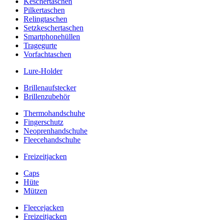
Keschertaschen
Pilkertaschen
Relingtaschen
Setzkeschertaschen
Smartphonehüllen
Tragegurte
Vorfachtaschen
Lure-Holder
Brillenaufstecker
Brillenzubehör
Thermohandschuhe
Fingerschutz
Neoprenhandschuhe
Fleecehandschuhe
Freizeitjacken
Caps
Hüte
Mützen
Fleecejacken
Freizeitjacken