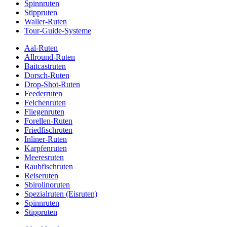
Spinnruten
Stippruten
Waller-Ruten
Tour-Guide-Systeme
Aal-Ruten
Allround-Ruten
Baitcastruten
Dorsch-Ruten
Drop-Shot-Ruten
Feederruten
Felchenruten
Fliegenruten
Forellen-Ruten
Friedfischruten
Inliner-Ruten
Karpfenruten
Meeresruten
Raubfischruten
Reiseruten
Sbirolinoruten
Spezialruten (Eisruten)
Spinnruten
Stippruten