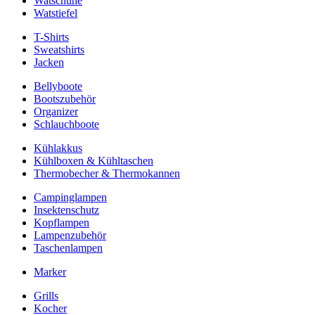
Watschuhe
Watstiefel
T-Shirts
Sweatshirts
Jacken
Bellyboote
Bootszubehör
Organizer
Schlauchboote
Kühlakkus
Kühlboxen & Kühltaschen
Thermobecher & Thermokannen
Campinglampen
Insektenschutz
Kopflampen
Lampenzubehör
Taschenlampen
Marker
Grills
Kocher