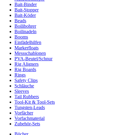
Bait-Binder
Bait-Stopper
Bait-Köder
Beads
Boilibohrer
Boilinadeln
Booms
Einfädelhilfen
Markerfloats
Messschablonen
PVA-Beutel/Schnur
Rig Aligners
Rig Boards
Rings
Safety Clips
Schläuche
Sleeves
Tail Rubbers
Tool-Kit & Tool-Sets
Tungsten-Leads
Vorfächer
Vorfachmaterial
Zubehör-Sets
Bücher