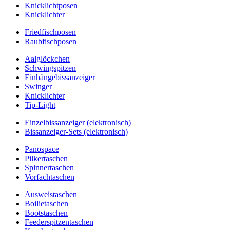
Knicklichtposen
Knicklichter
Friedfischposen
Raubfischposen
Aalglöckchen
Schwingspitzen
Einhängebissanzeiger
Swinger
Knicklichter
Tip-Light
Einzelbissanzeiger (elektronisch)
Bissanzeiger-Sets (elektronisch)
Panospace
Pilkertaschen
Spinnertaschen
Vorfachtaschen
Ausweistaschen
Boilietaschen
Bootstaschen
Feederspitzentaschen