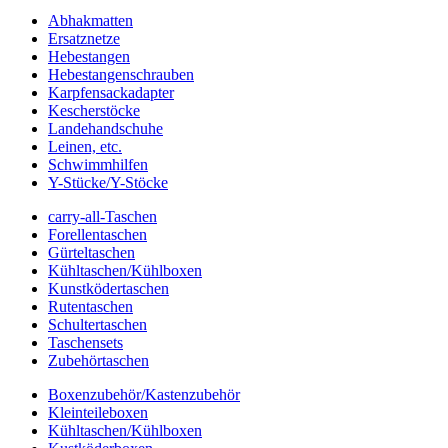
Abhakmatten
Ersatznetze
Hebestangen
Hebestangenschrauben
Karpfensackadapter
Kescherstöcke
Landehandschuhe
Leinen, etc.
Schwimmhilfen
Y-Stücke/Y-Stöcke
carry-all-Taschen
Forellentaschen
Gürteltaschen
Kühltaschen/Kühlboxen
Kunstködertaschen
Rutentaschen
Schultertaschen
Taschensets
Zubehörtaschen
Boxenzubehör/Kastenzubehör
Kleinteileboxen
Kühltaschen/Kühlboxen