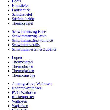
Boots
Kniestiefel
Laufschuhe
Schnürstiefel
Stiefelzubehör
Thermostiefel
Schwimmanzug Hose
Schwimmanzug Jacke
Schwimmanzüge komplett
Schwimmoveralls
Schwimmwesten & Zubehör
Lupen
Thermostiefel
Thermohosen
Thermojacken
Thermoanzüge
Atmungsaktive Wathosen
Neopren-Wathosen
PVC-Wathosen
Rückenpolster
Wathosen
Watjacken