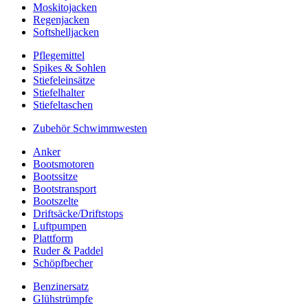
Moskitojacken
Regenjacken
Softshelljacken
Pflegemittel
Spikes & Sohlen
Stiefeleinsätze
Stiefelhalter
Stiefeltaschen
Zubehör Schwimmwesten
Anker
Bootsmotoren
Bootssitze
Bootstransport
Bootszelte
Driftsäcke/Driftstops
Luftpumpen
Plattform
Ruder & Paddel
Schöpfbecher
Benzinersatz
Glühstrümpfe