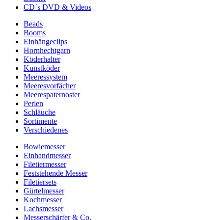
CD´s DVD & Videos
Beads
Booms
Einhängeclips
Hornhechtgarn
Köderhalter
Kunstköder
Meeressystem
Meeresvorfächer
Meerespaternoster
Perlen
Schläuche
Sortimente
Verschiedenes
Bowiemesser
Einhandmesser
Filetiermesser
Feststehende Messer
Filetiersets
Gürtelmesser
Kochmesser
Lachsmesser
Messerschärfer & Co.