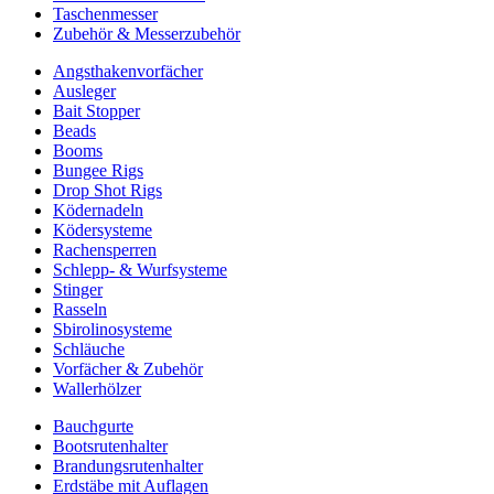
Taschenmesser
Zubehör & Messerzubehör
Angsthakenvorfächer
Ausleger
Bait Stopper
Beads
Booms
Bungee Rigs
Drop Shot Rigs
Ködernadeln
Ködersysteme
Rachensperren
Schlepp- & Wurfsysteme
Stinger
Rasseln
Sbirolinosysteme
Schläuche
Vorfächer & Zubehör
Wallerhölzer
Bauchgurte
Bootsrutenhalter
Brandungsrutenhalter
Erdstäbe mit Auflagen