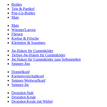
Boilies
Teig & Partikel
Pop-Up-Boilies
Mais
Mais
Würmer/Larven
Fliegen
Krebse & Frösche
Kleintiere & Sonstiges
Jig-Haken für Gummiköder
Tiefsee-Jig-Haken für Gummiköder
Jig-Haken für Gummiköder zum Selbstgießen
Spinner-Jigs
Doppelkopf
Kiemenvorschaltkopf
Spinner-Weitwurfkopf
Spinner-Jig
Dropshot-Stab
Dropshot-Keule
Dropshot-Keule mit Wirbel