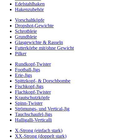
Edelstahlhaken
Hakenzubehör
Vorschaltköpfe
Dropshot-Gewichte
Schrotbleie
Grundbleie
Glasgewichte & Rasseln
Futterkörbe mit/ohne Gewicht
Pilker
Rundkopf-Twister
Football-Jigs
Erie-Jigs
Spittzkopf- & Dorschbombe
Fischkopf-Jigs
Flachkopf-Twister
Krautschutzköpfe
Spinn-Twister
Strömungs- und Vertical-Jig
Tauchschaufel-Jigs
Halligalli-Verticalli
X-Strong (einfach stark)
XX-Strong (doppelt stark)