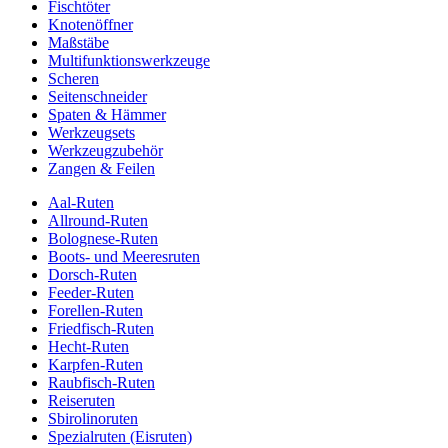
Fischtöter
Knotenöffner
Maßstäbe
Multifunktionswerkzeuge
Scheren
Seitenschneider
Spaten & Hämmer
Werkzeugsets
Werkzeugzubehör
Zangen & Feilen
Aal-Ruten
Allround-Ruten
Bolognese-Ruten
Boots- und Meeresruten
Dorsch-Ruten
Feeder-Ruten
Forellen-Ruten
Friedfisch-Ruten
Hecht-Ruten
Karpfen-Ruten
Raubfisch-Ruten
Reiseruten
Sbirolinoruten
Spezialruten (Eisruten)