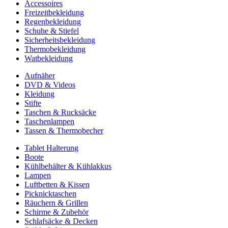
Accessoires
Freizeitbekleidung
Regenbekleidung
Schuhe & Stiefel
Sicherheitsbekleidung
Thermobekleidung
Watbekleidung
Aufnäher
DVD & Videos
Kleidung
Stifte
Taschen & Rucksäcke
Taschenlampen
Tassen & Thermobecher
Tablet Halterung
Boote
Kühlbehälter & Kühlakkus
Lampen
Luftbetten & Kissen
Picknicktaschen
Räuchern & Grillen
Schirme & Zubehör
Schlafsäcke & Decken