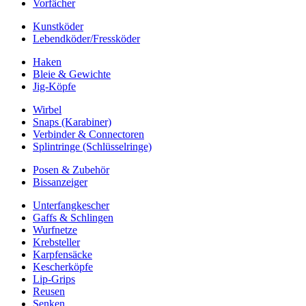
Vorfächer
Kunstköder
Lebendköder/Fressköder
Haken
Bleie & Gewichte
Jig-Köpfe
Wirbel
Snaps (Karabiner)
Verbinder & Connectoren
Splintringe (Schlüsselringe)
Posen & Zubehör
Bissanzeiger
Unterfangkescher
Gaffs & Schlingen
Wurfnetze
Krebsteller
Karpfensäcke
Kescherköpfe
Lip-Grips
Reusen
Senken