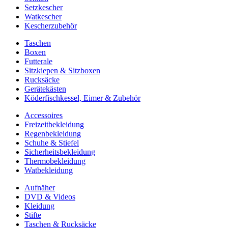
Setzkescher
Watkescher
Kescherzubehör
Taschen
Boxen
Futterale
Sitzkiepen & Sitzboxen
Rucksäcke
Gerätekästen
Köderfischkessel, Eimer & Zubehör
Accessoires
Freizeitbekleidung
Regenbekleidung
Schuhe & Stiefel
Sicherheitsbekleidung
Thermobekleidung
Watbekleidung
Aufnäher
DVD & Videos
Kleidung
Stifte
Taschen & Rucksäcke