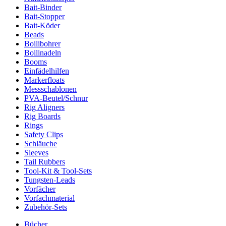
Bait-Binder
Bait-Stopper
Bait-Köder
Beads
Boilibohrer
Boilinadeln
Booms
Einfädelhilfen
Markerfloats
Messschablonen
PVA-Beutel/Schnur
Rig Aligners
Rig Boards
Rings
Safety Clips
Schläuche
Sleeves
Tail Rubbers
Tool-Kit & Tool-Sets
Tungsten-Leads
Vorfächer
Vorfachmaterial
Zubehör-Sets
Bücher