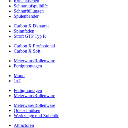
Rollentaschen
Schnuraufspulhilfe
Schnurfüllungen
Spulenbänder
Carbon X Dynamic
Spinnfaden
Stroft GTP Typ R
Carbon X Professional
Carbon X Soft
Meterware/Rollenware
Fertigmontagen
Mono
1x7
Fertigmontagen
Meterware/Rollenware
Meterware/Rollenware
Quetschhülsen
Werkzeuge und Zubehör
Attractoren