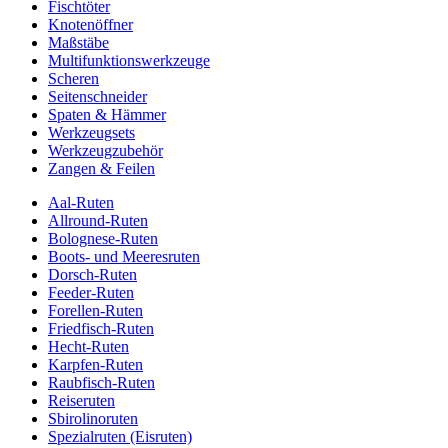
Fischtöter
Knotenöffner
Maßstäbe
Multifunktionswerkzeuge
Scheren
Seitenschneider
Spaten & Hämmer
Werkzeugsets
Werkzeugzubehör
Zangen & Feilen
Aal-Ruten
Allround-Ruten
Bolognese-Ruten
Boots- und Meeresruten
Dorsch-Ruten
Feeder-Ruten
Forellen-Ruten
Friedfisch-Ruten
Hecht-Ruten
Karpfen-Ruten
Raubfisch-Ruten
Reiseruten
Sbirolinoruten
Spezialruten (Eisruten)