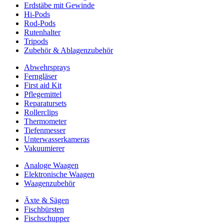
Erdstäbe mit Gewinde
Hi-Pods
Rod-Pods
Rutenhalter
Tripods
Zubehör & Ablagenzubehör
Abwehrsprays
Ferngläser
First aid Kit
Pflegemittel
Reparatursets
Rollerclips
Thermometer
Tiefenmesser
Unterwasserkameras
Vakuumierer
Analoge Waagen
Elektronische Waagen
Waagenzubehör
Äxte & Sägen
Fischbürsten
Fischschupper