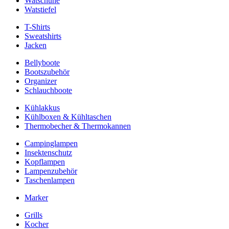
Watschuhe
Watstiefel
T-Shirts
Sweatshirts
Jacken
Bellyboote
Bootszubehör
Organizer
Schlauchboote
Kühlakkus
Kühlboxen & Kühltaschen
Thermobecher & Thermokannen
Campinglampen
Insektenschutz
Kopflampen
Lampenzubehör
Taschenlampen
Marker
Grills
Kocher