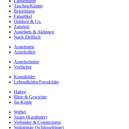
Landehilfen
Taschen/Kästen
Bekleidung
Fanartikel
Outdoor & Co.
Zubehör
Angelsets & Aktionen
Nach Zielfisch
Angelruten
Angelrollen
Angelschnüre
Vorfächer
Kunstköder
Lebendköder/Fressköder
Haken
Bleie & Gewichte
Jig-Köpfe
Wirbel
Snaps (Karabiner)
Verbinder & Connectoren
Splintringe (Schlüsselringe)