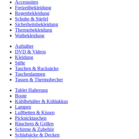
Accessoires
Freizeitbekleidung
Regenbekleidung
Schuhe & Stiefel
Sicherheitsbekleidung
Thermobekleidung
Watbekleidung
Aufnäher
DVD & Videos
Kleidung
Stifte
Taschen & Rucksäcke
Taschenlampen
Tassen & Thermobecher
Tablet Halterung
Boote
Kühlbehälter & Kühlakkus
Lampen
Luftbetten & Kissen
Picknicktaschen
Räuchern & Grillen
Schirme & Zubehör
Schlafsäcke & Decken