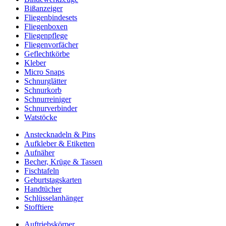
Bißanzeiger
Fliegenbindesets
Fliegenboxen
Fliegenpflege
Fliegenvorfächer
Geflechtkörbe
Kleber
Micro Snaps
Schnurglätter
Schnurkorb
Schnurreiniger
Schnurverbinder
Watstöcke
Anstecknadeln & Pins
Aufkleber & Etiketten
Aufnäher
Becher, Krüge & Tassen
Fischtafeln
Geburtstagskarten
Handtücher
Schlüsselanhänger
Stofftiere
Auftriebskörper