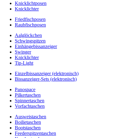
Knicklichtposen
Knicklichter
Friedfischposen
Raubfischposen
Aalglöckchen
Schwingspitzen
Einhängebissanzeiger
Swinger
Knicklichter
Tip-Light
Einzelbissanzeiger (elektronisch)
Bissanzeiger-Sets (elektronisch)
Panospace
Pilkertaschen
Spinnertaschen
Vorfachtaschen
Ausweistaschen
Boilietaschen
Bootstaschen
Feederspitzentaschen