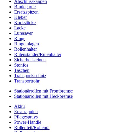
Abschlusskappen
Bindegarne
Ersatzspitzen
Kleber
Korkstücke
Lacke
Luresaver
Ringe
Ringeinlagen
Rollenhalter
Rutenständer/Rutenhalter
Sicherheitsleinen
Stonfos
Taschen
Transport/-schutz
Transportrohr
Stationärrollen mit Frontbremse
Stationärrollen mit Heckbremse
Akku
Ersatzspulen
Pflegesprays
Power-Handle
Rollenfett/Rollenöl