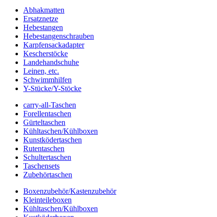
Abhakmatten
Ersatznetze
Hebestangen
Hebestangenschrauben
Karpfensackadapter
Kescherstöcke
Landehandschuhe
Leinen, etc.
Schwimmhilfen
Y-Stücke/Y-Stöcke
carry-all-Taschen
Forellentaschen
Gürteltaschen
Kühltaschen/Kühlboxen
Kunstködertaschen
Rutentaschen
Schultertaschen
Taschensets
Zubehörtaschen
Boxenzubehör/Kastenzubehör
Kleinteileboxen
Kühltaschen/Kühlboxen