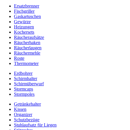
Ersatzbrenner
Fischgriller
Gaskartuschen
Gewürze
Heizungen
Kochersets
Räucheraufsätze
Räucherhaken
Räucherlaugen
Räuchermehle
Roste
Thermometer
Erdbohrer
Schirmhalter
Schirmüberwurf
Stormcaps
Stormpoles
Getränkehalter
Kissen
Organizer
Schutzbezüge
Stuhlaufsatz für Liegen