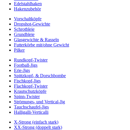
Edelstahlhaken
Hakenzubehör
Vorschaltköpfe
Dropshot-Gewichte
Schrotbleie
Grundbleie
Glasgewichte & Rasseln
Futterkörbe mit/ohne Gewicht
Pilker
Rundkopf-Twister
Football-Jigs
Erie-Jigs
Spittzkopf- & Dorschbombe
Fischkopf-Jigs
Flachkopf-Twister
Krautschutzköpfe
Spinn-Twister
Strömungs- und Vertical-Jig
Tauchschaufel-Jigs
Halligalli-Verticalli
X-Strong (einfach stark)
XX-Strong (doppelt stark)