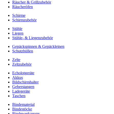
Räucher & Grillzubehör
Räucheröfen
Schirme
Schirmzubehör
Stühle
Liegen
Stühle- & Liegenzubehör
Gepäckspinnen & Gepäckleinen
Schutzhüllen
Zelte
Zeltzubehör
Echolotgeräte
Akkus
Bildschirmhalter
Geberstangen
Ladegeräte
Taschen
Bindematerial
Bindestöcke
Bindewerkzeuge