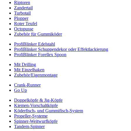
Riptoren
Zandertail
Turbotail
Plopper
Roter Teufel
Octopusse
Zubehör für Gummiköder
ProfiBlinker Edelstahl
ProfiBlinker Schuppendekor oder Effektlackierung
ProfiBlinker Forellex Spoon
Mit Drilling
Mit Einzelhaken
Zubehör/Eigenmontage
Crank-Runner
Go Up
Doppelköpfe & Jig-Köpfe
Kiemen-Vorschaltköpfe
Köderfisch- und Gummifisch-System
Propeller-Systeme
Spinner-Weitwurfköpfe
Tandem-Spinner