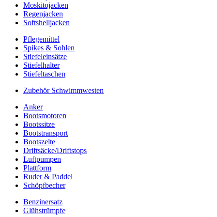
Moskitojacken
Regenjacken
Softshelljacken
Pflegemittel
Spikes & Sohlen
Stiefeleinsätze
Stiefelhalter
Stiefeltaschen
Zubehör Schwimmwesten
Anker
Bootsmotoren
Bootssitze
Bootstransport
Bootszelte
Driftsäcke/Driftstops
Luftpumpen
Plattform
Ruder & Paddel
Schöpfbecher
Benzinersatz
Glühstrümpfe