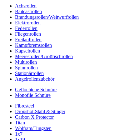
Achsrollen
Baitcastrollen
Brandungsrollen/Weitwurfrollen
Elektrorollen
Federrollen
Fliegenrollen
Freilaufrollen
Kampfbremsrollen
Kapselrollen
Meeresrollen/Großfischrollen
Multirollen
Spinnrollen
Stationärrollen
Angelrollenzubehör
Geflochtene Schnüre
Monofile Schnüre
Fibresteel
Dropshot-Stahl & Stinger
Carbon X Protector
Titan
Wolfram/Tungsten
1x7
1x19