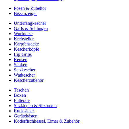
Posen & Zubehör
Bissanzeiger
Unterfangkescher
Gaffs & Schlingen
Wurfnetze
Krebsteller
Karpfensäcke
Kescherköpfe
Lip-Grips
Reusen
Senken
Setzkescher
Watkescher
Kescherzubehör
Taschen
Boxen
Futterale
Sitzkiepen & Sitzboxen
Rucksäcke
Gerätekästen
Köderfischkessel, Eimer & Zubehör