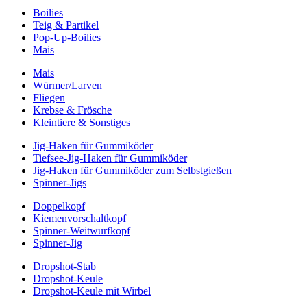
Boilies
Teig & Partikel
Pop-Up-Boilies
Mais
Mais
Würmer/Larven
Fliegen
Krebse & Frösche
Kleintiere & Sonstiges
Jig-Haken für Gummiköder
Tiefsee-Jig-Haken für Gummiköder
Jig-Haken für Gummiköder zum Selbstgießen
Spinner-Jigs
Doppelkopf
Kiemenvorschaltkopf
Spinner-Weitwurfkopf
Spinner-Jig
Dropshot-Stab
Dropshot-Keule
Dropshot-Keule mit Wirbel