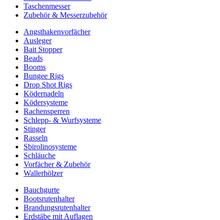
Taschenmesser
Zubehör & Messerzubehör
Angsthakenvorfächer
Ausleger
Bait Stopper
Beads
Booms
Bungee Rigs
Drop Shot Rigs
Ködernadeln
Ködersysteme
Rachensperren
Schlepp- & Wurfsysteme
Stinger
Rasseln
Sbirolinosysteme
Schläuche
Vorfächer & Zubehör
Wallerhölzer
Bauchgurte
Bootsrutenhalter
Brandungsrutenhalter
Erdstäbe mit Auflagen