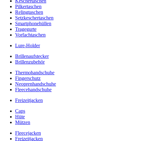
Keschertaschen
Pilkertaschen
Relingtaschen
Setzkeschertaschen
Smartphonehüllen
Tragegurte
Vorfachtaschen
Lure-Holder
Brillenaufstecker
Brillenzubehör
Thermohandschuhe
Fingerschutz
Neoprenhandschuhe
Fleecehandschuhe
Freizeitjacken
Caps
Hüte
Mützen
Fleecejacken
Freizeitjacken