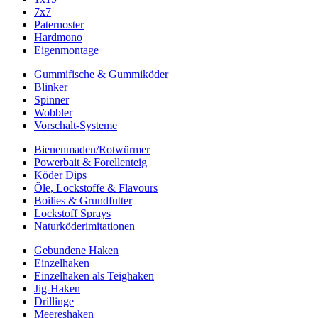
7x7
Paternoster
Hardmono
Eigenmontage
Gummifische & Gummiköder
Blinker
Spinner
Wobbler
Vorschalt-Systeme
Bienenmaden/Rotwürmer
Powerbait & Forellenteig
Köder Dips
Öle, Lockstoffe & Flavours
Boilies & Grundfutter
Lockstoff Sprays
Naturköderimitationen
Gebundene Haken
Einzelhaken
Einzelhaken als Teighaken
Jig-Haken
Drillinge
Meereshaken