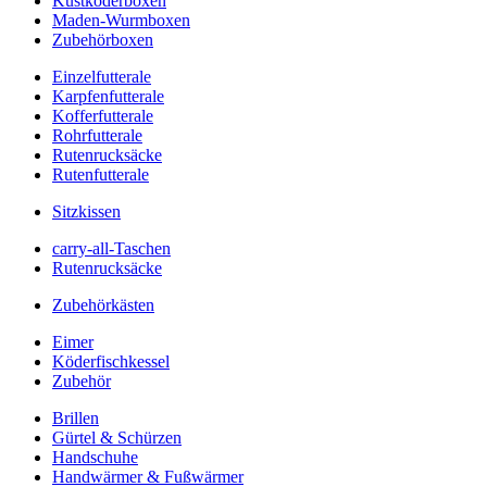
Kustköderboxen
Maden-Wurmboxen
Zubehörboxen
Einzelfutterale
Karpfenfutterale
Kofferfutterale
Rohrfutterale
Rutenrucksäcke
Rutenfutterale
Sitzkissen
carry-all-Taschen
Rutenrucksäcke
Zubehörkästen
Eimer
Köderfischkessel
Zubehör
Brillen
Gürtel & Schürzen
Handschuhe
Handwärmer & Fußwärmer