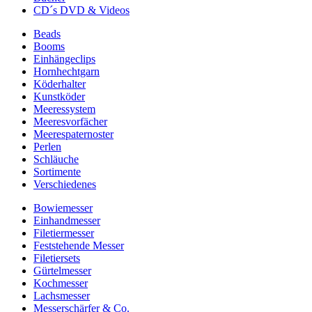
CD´s DVD & Videos
Beads
Booms
Einhängeclips
Hornhechtgarn
Köderhalter
Kunstköder
Meeressystem
Meeresvorfächer
Meerespaternoster
Perlen
Schläuche
Sortimente
Verschiedenes
Bowiemesser
Einhandmesser
Filetiermesser
Feststehende Messer
Filetiersets
Gürtelmesser
Kochmesser
Lachsmesser
Messerschärfer & Co.