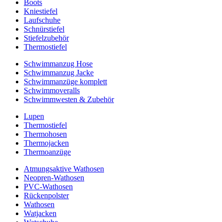
Boots
Kniestiefel
Laufschuhe
Schnürstiefel
Stiefelzubehör
Thermostiefel
Schwimmanzug Hose
Schwimmanzug Jacke
Schwimmanzüge komplett
Schwimmoveralls
Schwimmwesten & Zubehör
Lupen
Thermostiefel
Thermohosen
Thermojacken
Thermoanzüge
Atmungsaktive Wathosen
Neopren-Wathosen
PVC-Wathosen
Rückenpolster
Wathosen
Watjacken