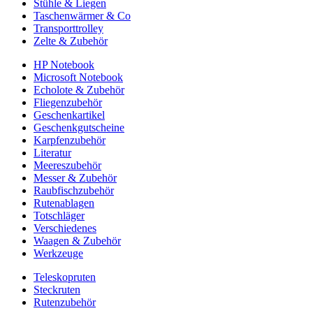
Stühle & Liegen
Taschenwärmer & Co
Transporttrolley
Zelte & Zubehör
HP Notebook
Microsoft Notebook
Echolote & Zubehör
Fliegenzubehör
Geschenkartikel
Geschenkgutscheine
Karpfenzubehör
Literatur
Meereszubehör
Messer & Zubehör
Raubfischzubehör
Rutenablagen
Totschläger
Verschiedenes
Waagen & Zubehör
Werkzeuge
Teleskopruten
Steckruten
Rutenzubehör