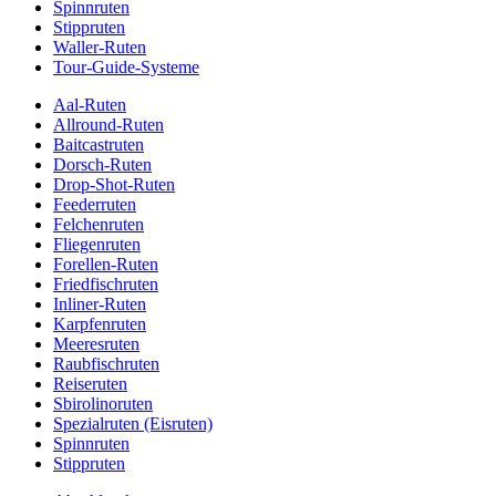
Spinnruten
Stippruten
Waller-Ruten
Tour-Guide-Systeme
Aal-Ruten
Allround-Ruten
Baitcastruten
Dorsch-Ruten
Drop-Shot-Ruten
Feederruten
Felchenruten
Fliegenruten
Forellen-Ruten
Friedfischruten
Inliner-Ruten
Karpfenruten
Meeresruten
Raubfischruten
Reiseruten
Sbirolinoruten
Spezialruten (Eisruten)
Spinnruten
Stippruten