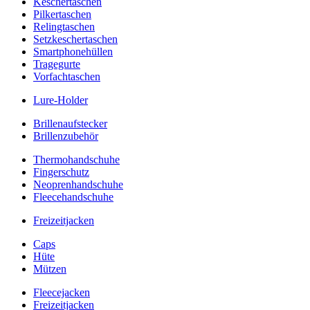
Keschertaschen
Pilkertaschen
Relingtaschen
Setzkeschertaschen
Smartphonehüllen
Tragegurte
Vorfachtaschen
Lure-Holder
Brillenaufstecker
Brillenzubehör
Thermohandschuhe
Fingerschutz
Neoprenhandschuhe
Fleecehandschuhe
Freizeitjacken
Caps
Hüte
Mützen
Fleecejacken
Freizeitjacken