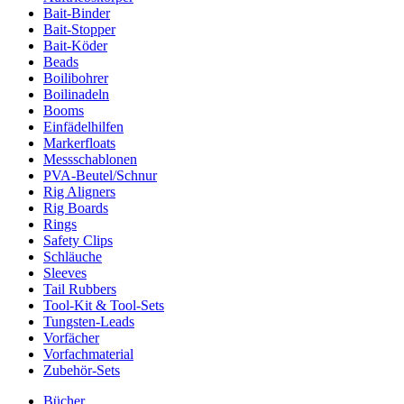
Bait-Binder
Bait-Stopper
Bait-Köder
Beads
Boilibohrer
Boilinadeln
Booms
Einfädelhilfen
Markerfloats
Messschablonen
PVA-Beutel/Schnur
Rig Aligners
Rig Boards
Rings
Safety Clips
Schläuche
Sleeves
Tail Rubbers
Tool-Kit & Tool-Sets
Tungsten-Leads
Vorfächer
Vorfachmaterial
Zubehör-Sets
Bücher