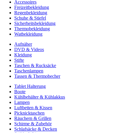
Accessoires
Freizeitbekleidung
Regenbekleidung
Schuhe & Stiefel
Sicherheitsbekleidung
Thermobekleidung
Watbekleidung
Aufnäher
DVD & Videos
Kleidung
Stifte
Taschen & Rucksäcke
Taschenlampen
Tassen & Thermobecher
Tablet Halterung
Boote
Kühlbehälter & Kühlakkus
Lampen
Luftbetten & Kissen
Picknicktaschen
Räuchern & Grillen
Schirme & Zubehör
Schlafsäcke & Decken