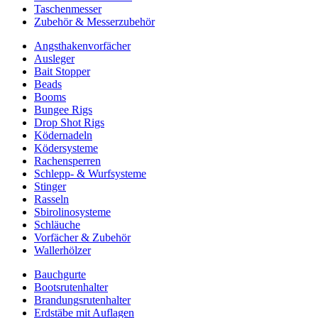
Taschenmesser
Zubehör & Messerzubehör
Angsthakenvorfächer
Ausleger
Bait Stopper
Beads
Booms
Bungee Rigs
Drop Shot Rigs
Ködernadeln
Ködersysteme
Rachensperren
Schlepp- & Wurfsysteme
Stinger
Rasseln
Sbirolinosysteme
Schläuche
Vorfächer & Zubehör
Wallerhölzer
Bauchgurte
Bootsrutenhalter
Brandungsrutenhalter
Erdstäbe mit Auflagen