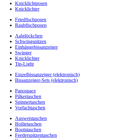
Knicklichtposen
Knicklichter
Friedfischposen
Raubfischposen
Aalglöckchen
Schwingspitzen
Einhängebissanzeiger
Swinger
Knicklichter
Tip-Light
Einzelbissanzeiger (elektronisch)
Bissanzeiger-Sets (elektronisch)
Panospace
Pilkertaschen
Spinnertaschen
Vorfachtaschen
Ausweistaschen
Boilietaschen
Bootstaschen
Feederspitzentaschen