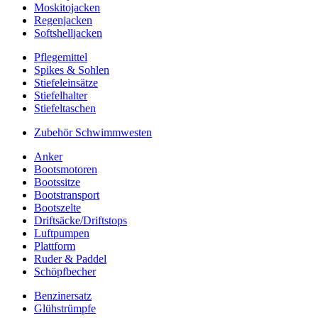
Moskitojacken
Regenjacken
Softshelljacken
Pflegemittel
Spikes & Sohlen
Stiefeleinsätze
Stiefelhalter
Stiefeltaschen
Zubehör Schwimmwesten
Anker
Bootsmotoren
Bootssitze
Bootstransport
Bootszelte
Driftsäcke/Driftstops
Luftpumpen
Plattform
Ruder & Paddel
Schöpfbecher
Benzinersatz
Glühstrümpfe