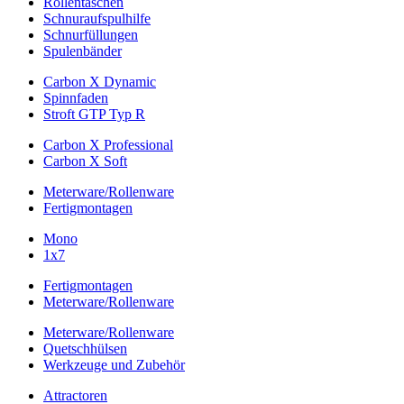
Rollentaschen
Schnuraufspulhilfe
Schnurfüllungen
Spulenbänder
Carbon X Dynamic
Spinnfaden
Stroft GTP Typ R
Carbon X Professional
Carbon X Soft
Meterware/Rollenware
Fertigmontagen
Mono
1x7
Fertigmontagen
Meterware/Rollenware
Meterware/Rollenware
Quetschhülsen
Werkzeuge und Zubehör
Attractoren