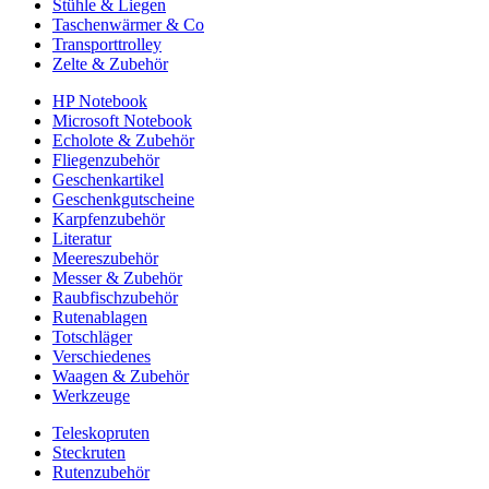
Stühle & Liegen
Taschenwärmer & Co
Transporttrolley
Zelte & Zubehör
HP Notebook
Microsoft Notebook
Echolote & Zubehör
Fliegenzubehör
Geschenkartikel
Geschenkgutscheine
Karpfenzubehör
Literatur
Meereszubehör
Messer & Zubehör
Raubfischzubehör
Rutenablagen
Totschläger
Verschiedenes
Waagen & Zubehör
Werkzeuge
Teleskopruten
Steckruten
Rutenzubehör