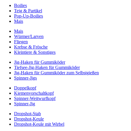
Boilies
Teig & Partikel
Pop-Up-Boilies
Mais
Mais
Würmer/Larven
Fliegen
Krebse & Frösche
Kleintiere & Sonstiges
Jig-Haken für Gummiköder
Tiefsee-Jig-Haken für Gummiköder
Jig-Haken für Gummiköder zum Selbstgießen
Spinner-Jigs
Doppelkopf
Kiemenvorschaltkopf
Spinner-Weitwurfkopf
Spinner-Jig
Dropshot-Stab
Dropshot-Keule
Dropshot-Keule mit Wirbel