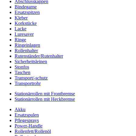
Abschlusskappen
Bindegarne
Ersatzspitzen
Kleber
Korkstücke
Lacke
Luresaver
Ringe
Ringeinlagen
Rollenhalter
Rutenständer/Rutenhalter
Sicherheitsleinen
Stonfos
Taschen
Transport/-schutz
Transportrohr
Stationärrollen mit Frontbremse
Stationärrollen mit Heckbremse
Akku
Ersatzspulen
Pflegesprays
Power-Handle
Rollenfett/Rollenöl