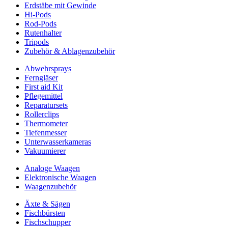
Erdstäbe mit Gewinde
Hi-Pods
Rod-Pods
Rutenhalter
Tripods
Zubehör & Ablagenzubehör
Abwehrsprays
Ferngläser
First aid Kit
Pflegemittel
Reparatursets
Rollerclips
Thermometer
Tiefenmesser
Unterwasserkameras
Vakuumierer
Analoge Waagen
Elektronische Waagen
Waagenzubehör
Äxte & Sägen
Fischbürsten
Fischschupper