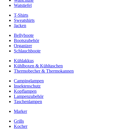
Watschuhe
Watstiefel
T-Shirts
Sweatshirts
Jacken
Bellyboote
Bootszubehör
Organizer
Schlauchboote
Kühlakkus
Kühlboxen & Kühltaschen
Thermobecher & Thermokannen
Campinglampen
Insektenschutz
Kopflampen
Lampenzubehör
Taschenlampen
Marker
Grills
Kocher