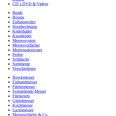
CD´s DVD & Videos
Beads
Booms
Einhängeclips
Hornhechtgarn
Köderhalter
Kunstköder
Meeressystem
Meeresvorfächer
Meerespaternoster
Perlen
Schläuche
Sortimente
Verschiedenes
Bowiemesser
Einhandmesser
Filetiermesser
Feststehende Messer
Filetiersets
Gürtelmesser
Kochmesser
Lachsmesser
Messerschärfer & Co.