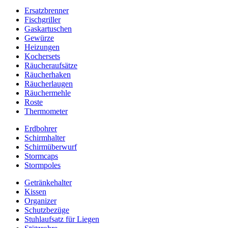
Ersatzbrenner
Fischgriller
Gaskartuschen
Gewürze
Heizungen
Kochersets
Räucheraufsätze
Räucherhaken
Räucherlaugen
Räuchermehle
Roste
Thermometer
Erdbohrer
Schirmhalter
Schirmüberwurf
Stormcaps
Stormpoles
Getränkehalter
Kissen
Organizer
Schutzbezüge
Stuhlaufsatz für Liegen