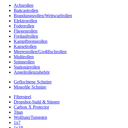
Achsrollen
Baitcastrollen
Brandungsrollen/Weitwurfrollen
Elektrorollen
Federrollen
Fliegenrollen
Freilaufrollen
Kampfbremsrollen
Kapselrollen
Meeresrollen/Großfischrollen
Multirollen
Spinnrollen
Stationärrollen
Angelrollenzubehör
Geflochtene Schnüre
Monofile Schnüre
Fibresteel
Dropshot-Stahl & Stinger
Carbon X Protector
Titan
Wolfram/Tungsten
1x7
1x19