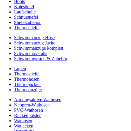
Boots
Kniestiefel
Laufschuhe
Schnürstiefel
Stiefelzubehör
Thermostiefel
Schwimmanzug Hose
Schwimmanzug Jacke
Schwimmanzüge komplett
Schwimmoveralls
Schwimmwesten & Zubehör
Lupen
Thermostiefel
Thermohosen
Thermojacken
Thermoanzüge
Atmungsaktive Wathosen
Neopren-Wathosen
PVC-Wathosen
Rückenpolster
Wathosen
Watjacken