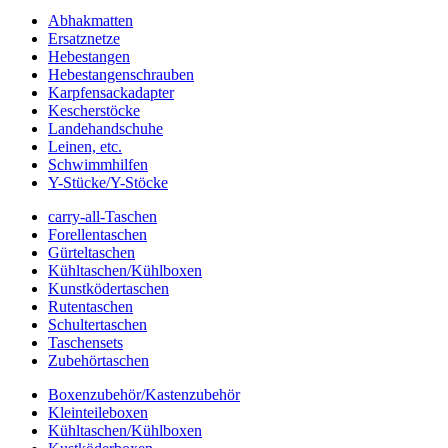
Abhakmatten
Ersatznetze
Hebestangen
Hebestangenschrauben
Karpfensackadapter
Kescherstöcke
Landehandschuhe
Leinen, etc.
Schwimmhilfen
Y-Stücke/Y-Stöcke
carry-all-Taschen
Forellentaschen
Gürteltaschen
Kühltaschen/Kühlboxen
Kunstködertaschen
Rutentaschen
Schultertaschen
Taschensets
Zubehörtaschen
Boxenzubehör/Kastenzubehör
Kleinteileboxen
Kühltaschen/Kühlboxen