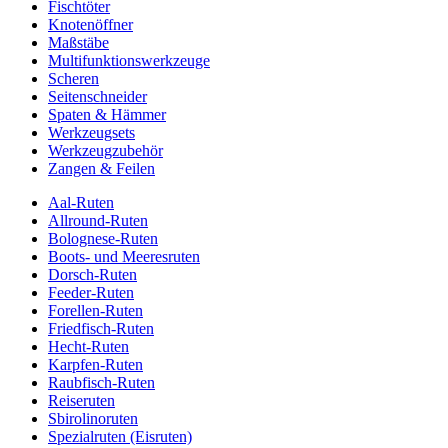
Fischtöter
Knotenöffner
Maßstäbe
Multifunktionswerkzeuge
Scheren
Seitenschneider
Spaten & Hämmer
Werkzeugsets
Werkzeugzubehör
Zangen & Feilen
Aal-Ruten
Allround-Ruten
Bolognese-Ruten
Boots- und Meeresruten
Dorsch-Ruten
Feeder-Ruten
Forellen-Ruten
Friedfisch-Ruten
Hecht-Ruten
Karpfen-Ruten
Raubfisch-Ruten
Reiseruten
Sbirolinoruten
Spezialruten (Eisruten)