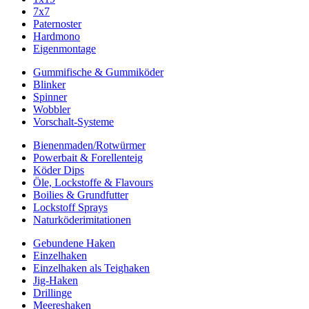
7x7
Paternoster
Hardmono
Eigenmontage
Gummifische & Gummiköder
Blinker
Spinner
Wobbler
Vorschalt-Systeme
Bienenmaden/Rotwürmer
Powerbait & Forellenteig
Köder Dips
Öle, Lockstoffe & Flavours
Boilies & Grundfutter
Lockstoff Sprays
Naturköderimitationen
Gebundene Haken
Einzelhaken
Einzelhaken als Teighaken
Jig-Haken
Drillinge
Meereshaken