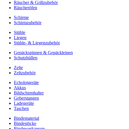
Räucher & Grillzubehör
Räucheröfen
Schirme
Schirmzubehör
Stühle
Liegen
Stühle- & Liegenzubehör
Gepäckspinnen & Gepäckleinen
Schutzhüllen
Zelte
Zeltzubehör
Echolotgeräte
Akkus
Bildschirmhalter
Geberstangen
Ladegeräte
Taschen
Bindematerial
Bindestöcke
Bindewerkzeuge