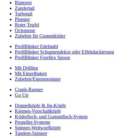
Riptoren
Zandertail
Turbotail
Plopper
Roter Teufel
Octopusse
Zubehör für Gummiköder
ProfiBlinker Edelstahl
ProfiBlinker Schuppendekor oder Effektlackierung
ProfiBlinker Forellex Spoon
Mit Drilling
Mit Einzelhaken
Zubehör/Eigenmontage
Crank-Runner
Go Up
Doppelköpfe & Jig-Köpfe
Kiemen-Vorschaltköpfe
Köderfisch- und Gummifisch-System
Propeller-Systeme
Spinner-Weitwurfköpfe
Tandem-Spinner