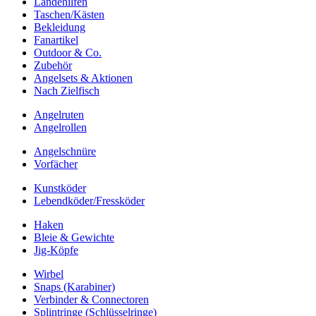
Landehilfen
Taschen/Kästen
Bekleidung
Fanartikel
Outdoor & Co.
Zubehör
Angelsets & Aktionen
Nach Zielfisch
Angelruten
Angelrollen
Angelschnüre
Vorfächer
Kunstköder
Lebendköder/Fressköder
Haken
Bleie & Gewichte
Jig-Köpfe
Wirbel
Snaps (Karabiner)
Verbinder & Connectoren
Splintringe (Schlüsselringe)