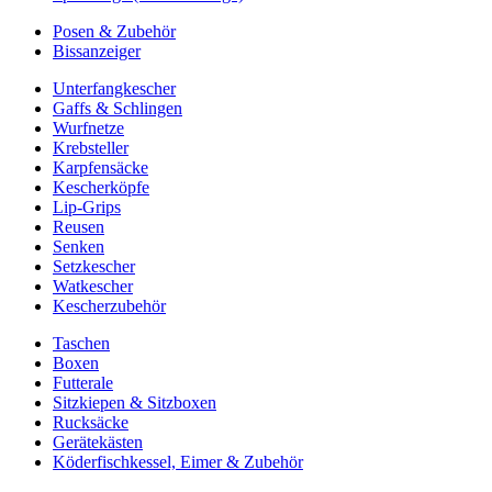
Posen & Zubehör
Bissanzeiger
Unterfangkescher
Gaffs & Schlingen
Wurfnetze
Krebsteller
Karpfensäcke
Kescherköpfe
Lip-Grips
Reusen
Senken
Setzkescher
Watkescher
Kescherzubehör
Taschen
Boxen
Futterale
Sitzkiepen & Sitzboxen
Rucksäcke
Gerätekästen
Köderfischkessel, Eimer & Zubehör