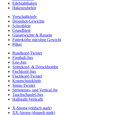
Edelstahlhaken
Hakenzubehör
Vorschaltköpfe
Dropshot-Gewichte
Schrotbleie
Grundbleie
Glasgewichte & Rasseln
Futterkörbe mit/ohne Gewicht
Pilker
Rundkopf-Twister
Football-Jigs
Erie-Jigs
Spittzkopf- & Dorschbombe
Fischkopf-Jigs
Flachkopf-Twister
Krautschutzköpfe
Spinn-Twister
Strömungs- und Vertical-Jig
Tauchschaufel-Jigs
Halligalli-Verticalli
X-Strong (einfach stark)
XX-Strong (doppelt stark)