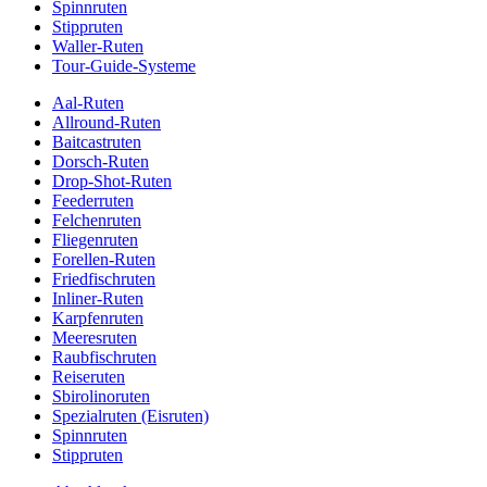
Spinnruten
Stippruten
Waller-Ruten
Tour-Guide-Systeme
Aal-Ruten
Allround-Ruten
Baitcastruten
Dorsch-Ruten
Drop-Shot-Ruten
Feederruten
Felchenruten
Fliegenruten
Forellen-Ruten
Friedfischruten
Inliner-Ruten
Karpfenruten
Meeresruten
Raubfischruten
Reiseruten
Sbirolinoruten
Spezialruten (Eisruten)
Spinnruten
Stippruten