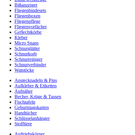
Bißanzeiger
Fliegenbindesets
Fliegenboxen
Fliegenpflege
Fliegenvorfächer
Geflechtkörbe
Kleber
Micro Snaps
Schnurglätter
Schnurkorb
Schnurreiniger
Schnurverbinder
Watstöcke
Anstecknadeln & Pins
Aufkleber & Etiketten
Aufnäher
Becher, Krüge & Tassen
Fischtafeln
Geburtstagskarten
Handtücher
Schlüsselanhänger
Stofftiere
Auftriebskörper