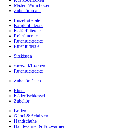
Kustköderboxen
Maden-Wurmboxen
Zubehörboxen
Einzelfutterale
Karpfenfutterale
Kofferfutterale
Rohrfutterale
Rutenrucksäcke
Rutenfutterale
Sitzkissen
carry-all-Taschen
Rutenrucksäcke
Zubehörkästen
Eimer
Köderfischkessel
Zubehör
Brillen
Gürtel & Schürzen
Handschuhe
Handwärmer & Fußwärmer