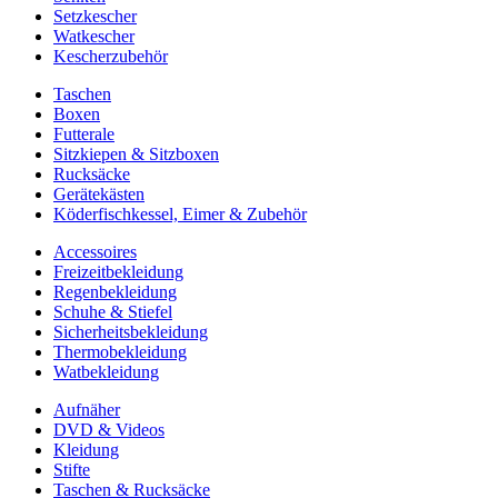
Setzkescher
Watkescher
Kescherzubehör
Taschen
Boxen
Futterale
Sitzkiepen & Sitzboxen
Rucksäcke
Gerätekästen
Köderfischkessel, Eimer & Zubehör
Accessoires
Freizeitbekleidung
Regenbekleidung
Schuhe & Stiefel
Sicherheitsbekleidung
Thermobekleidung
Watbekleidung
Aufnäher
DVD & Videos
Kleidung
Stifte
Taschen & Rucksäcke