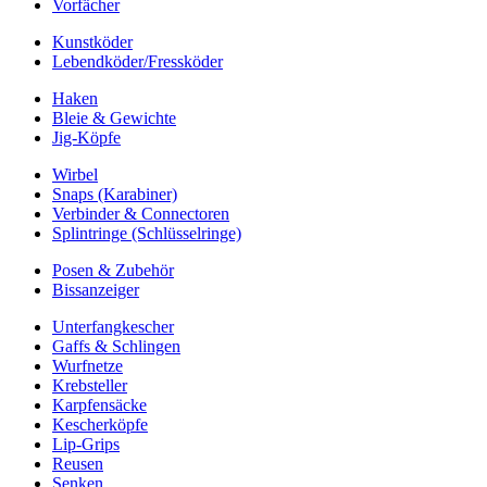
Vorfächer
Kunstköder
Lebendköder/Fressköder
Haken
Bleie & Gewichte
Jig-Köpfe
Wirbel
Snaps (Karabiner)
Verbinder & Connectoren
Splintringe (Schlüsselringe)
Posen & Zubehör
Bissanzeiger
Unterfangkescher
Gaffs & Schlingen
Wurfnetze
Krebsteller
Karpfensäcke
Kescherköpfe
Lip-Grips
Reusen
Senken