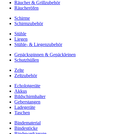
Räucher & Grillzubehör
Räucheröfen
Schirme
Schirmzubehör
Stühle
Liegen
Stühle- & Liegenzubehör
Gepäckspinnen & Gepäckleinen
Schutzhüllen
Zelte
Zeltzubehör
Echolotgeräte
Akkus
Bildschirmhalter
Geberstangen
Ladegeräte
Taschen
Bindematerial
Bindestöcke
Bindewerkzeuge