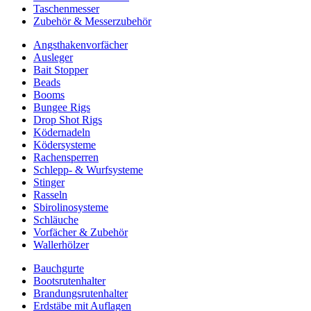
Taschenmesser
Zubehör & Messerzubehör
Angsthakenvorfächer
Ausleger
Bait Stopper
Beads
Booms
Bungee Rigs
Drop Shot Rigs
Ködernadeln
Ködersysteme
Rachensperren
Schlepp- & Wurfsysteme
Stinger
Rasseln
Sbirolinosysteme
Schläuche
Vorfächer & Zubehör
Wallerhölzer
Bauchgurte
Bootsrutenhalter
Brandungsrutenhalter
Erdstäbe mit Auflagen