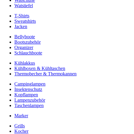
Watschuhe
Watstiefel
T-Shirts
Sweatshirts
Jacken
Bellyboote
Bootszubehör
Organizer
Schlauchboote
Kühlakkus
Kühlboxen & Kühltaschen
Thermobecher & Thermokannen
Campinglampen
Insektenschutz
Kopflampen
Lampenzubehör
Taschenlampen
Marker
Grills
Kocher