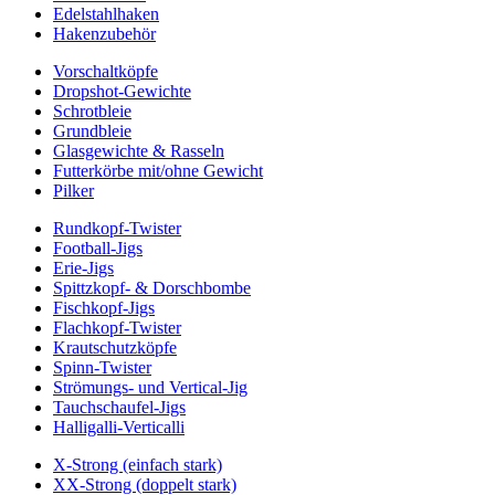
Edelstahlhaken
Hakenzubehör
Vorschaltköpfe
Dropshot-Gewichte
Schrotbleie
Grundbleie
Glasgewichte & Rasseln
Futterkörbe mit/ohne Gewicht
Pilker
Rundkopf-Twister
Football-Jigs
Erie-Jigs
Spittzkopf- & Dorschbombe
Fischkopf-Jigs
Flachkopf-Twister
Krautschutzköpfe
Spinn-Twister
Strömungs- und Vertical-Jig
Tauchschaufel-Jigs
Halligalli-Verticalli
X-Strong (einfach stark)
XX-Strong (doppelt stark)