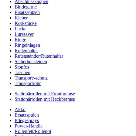
Abschlusskappen
Bindegarne
Ersatzspitzen
Kleber
Korkstücke
Lacke
Luresaver
Ringe
Ringeinlagen
Rollenhalter
Rutenständer/Rutenhalter
Sicherheitsleinen
Stonfos
Taschen
Transport/-schutz
Transportrohr
Stationärrollen mit Frontbremse
Stationärrollen mit Heckbremse
Akku
Ersatzspulen
Pflegesprays
Power-Handle
Rollenfett/Rollenöl