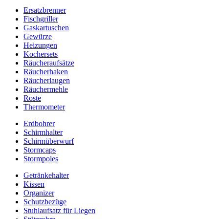
Ersatzbrenner
Fischgriller
Gaskartuschen
Gewürze
Heizungen
Kochersets
Räucheraufsätze
Räucherhaken
Räucherlaugen
Räuchermehle
Roste
Thermometer
Erdbohrer
Schirmhalter
Schirmüberwurf
Stormcaps
Stormpoles
Getränkehalter
Kissen
Organizer
Schutzbezüge
Stuhlaufsatz für Liegen