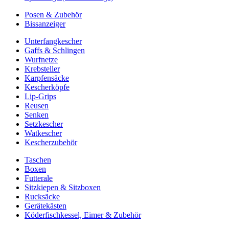
Posen & Zubehör
Bissanzeiger
Unterfangkescher
Gaffs & Schlingen
Wurfnetze
Krebsteller
Karpfensäcke
Kescherköpfe
Lip-Grips
Reusen
Senken
Setzkescher
Watkescher
Kescherzubehör
Taschen
Boxen
Futterale
Sitzkiepen & Sitzboxen
Rucksäcke
Gerätekästen
Köderfischkessel, Eimer & Zubehör