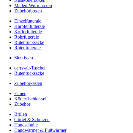
Kustköderboxen
Maden-Wurmboxen
Zubehörboxen
Einzelfutterale
Karpfenfutterale
Kofferfutterale
Rohrfutterale
Rutenrucksäcke
Rutenfutterale
Sitzkissen
carry-all-Taschen
Rutenrucksäcke
Zubehörkästen
Eimer
Köderfischkessel
Zubehör
Brillen
Gürtel & Schürzen
Handschuhe
Handwärmer & Fußwärmer