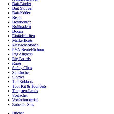
Bait-Binder
Bait-Stopper
Bait-Köder
Beads
Boilibohrer
Boilinadeln
Booms
Einfädelhilfen
Markerfloats
Messschablonen
PVA-Beutel/Schnur
Rig Aligners
Rig Boards
Rings
Safety Clips
Schläuche
Sleeves
Tail Rubbers
Tool-Kit & Tool-Sets
Tungsten-Leads
Vorfächer
Vorfachmaterial
Zubehör-Sets
Bücher