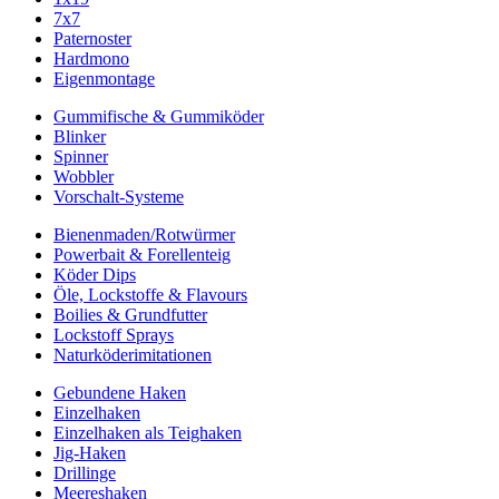
7x7
Paternoster
Hardmono
Eigenmontage
Gummifische & Gummiköder
Blinker
Spinner
Wobbler
Vorschalt-Systeme
Bienenmaden/Rotwürmer
Powerbait & Forellenteig
Köder Dips
Öle, Lockstoffe & Flavours
Boilies & Grundfutter
Lockstoff Sprays
Naturköderimitationen
Gebundene Haken
Einzelhaken
Einzelhaken als Teighaken
Jig-Haken
Drillinge
Meereshaken