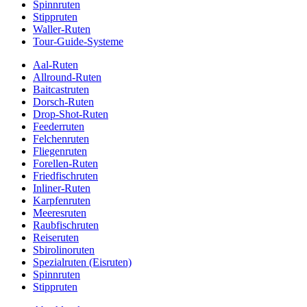
Spinnruten
Stippruten
Waller-Ruten
Tour-Guide-Systeme
Aal-Ruten
Allround-Ruten
Baitcastruten
Dorsch-Ruten
Drop-Shot-Ruten
Feederruten
Felchenruten
Fliegenruten
Forellen-Ruten
Friedfischruten
Inliner-Ruten
Karpfenruten
Meeresruten
Raubfischruten
Reiseruten
Sbirolinoruten
Spezialruten (Eisruten)
Spinnruten
Stippruten