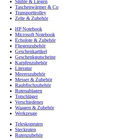
Stühle & Liegen
Taschenwärmer & Co
Transporttrolley
Zelte & Zubehör
HP Notebook
Microsoft Notebook
Echolote & Zubehör
Fliegenzubehör
Geschenkartikel
Geschenkgutscheine
Karpfenzubehör
Literatur
Meereszubehör
Messer & Zubehör
Raubfischzubehör
Rutenablagen
Totschläger
Verschiedenes
Waagen & Zubehör
Werkzeuge
Teleskopruten
Steckruten
Rutenzubehör