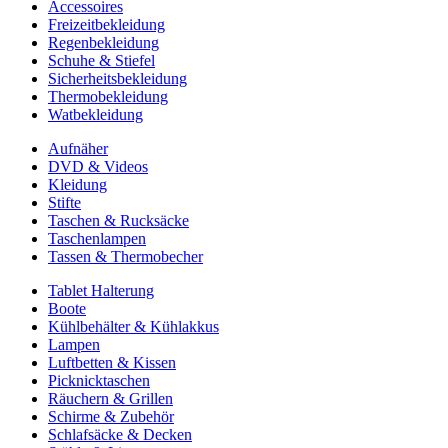
Accessoires
Freizeitbekleidung
Regenbekleidung
Schuhe & Stiefel
Sicherheitsbekleidung
Thermobekleidung
Watbekleidung
Aufnäher
DVD & Videos
Kleidung
Stifte
Taschen & Rucksäcke
Taschenlampen
Tassen & Thermobecher
Tablet Halterung
Boote
Kühlbehälter & Kühlakkus
Lampen
Luftbetten & Kissen
Picknicktaschen
Räuchern & Grillen
Schirme & Zubehör
Schlafsäcke & Decken