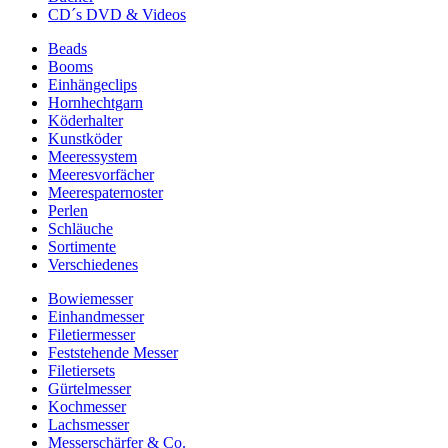
CD´s DVD & Videos
Beads
Booms
Einhängeclips
Hornhechtgarn
Köderhalter
Kunstköder
Meeressystem
Meeresvorfächer
Meerespaternoster
Perlen
Schläuche
Sortimente
Verschiedenes
Bowiemesser
Einhandmesser
Filetiermesser
Feststehende Messer
Filetiersets
Gürtelmesser
Kochmesser
Lachsmesser
Messerschärfer & Co.