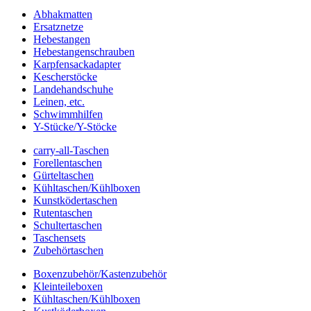
Abhakmatten
Ersatznetze
Hebestangen
Hebestangenschrauben
Karpfensackadapter
Kescherstöcke
Landehandschuhe
Leinen, etc.
Schwimmhilfen
Y-Stücke/Y-Stöcke
carry-all-Taschen
Forellentaschen
Gürteltaschen
Kühltaschen/Kühlboxen
Kunstködertaschen
Rutentaschen
Schultertaschen
Taschensets
Zubehörtaschen
Boxenzubehör/Kastenzubehör
Kleinteileboxen
Kühltaschen/Kühlboxen