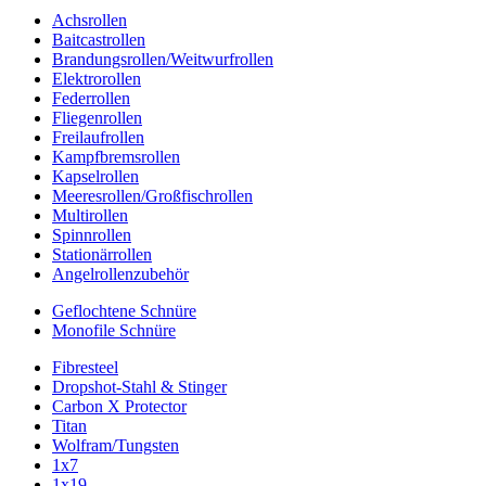
Achsrollen
Baitcastrollen
Brandungsrollen/Weitwurfrollen
Elektrorollen
Federrollen
Fliegenrollen
Freilaufrollen
Kampfbremsrollen
Kapselrollen
Meeresrollen/Großfischrollen
Multirollen
Spinnrollen
Stationärrollen
Angelrollenzubehör
Geflochtene Schnüre
Monofile Schnüre
Fibresteel
Dropshot-Stahl & Stinger
Carbon X Protector
Titan
Wolfram/Tungsten
1x7
1x19