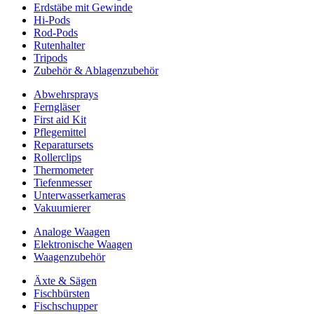
Erdstäbe mit Gewinde
Hi-Pods
Rod-Pods
Rutenhalter
Tripods
Zubehör & Ablagenzubehör
Abwehrsprays
Ferngläser
First aid Kit
Pflegemittel
Reparatursets
Rollerclips
Thermometer
Tiefenmesser
Unterwasserkameras
Vakuumierer
Analoge Waagen
Elektronische Waagen
Waagenzubehör
Äxte & Sägen
Fischbürsten
Fischschupper