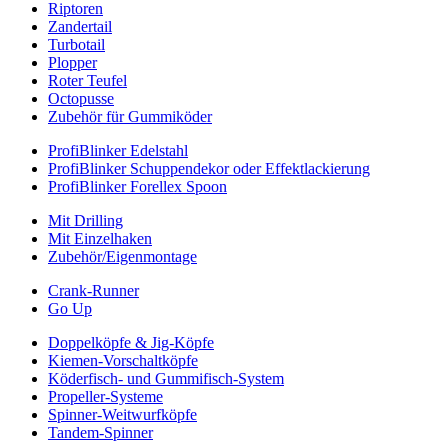
Riptoren
Zandertail
Turbotail
Plopper
Roter Teufel
Octopusse
Zubehör für Gummiköder
ProfiBlinker Edelstahl
ProfiBlinker Schuppendekor oder Effektlackierung
ProfiBlinker Forellex Spoon
Mit Drilling
Mit Einzelhaken
Zubehör/Eigenmontage
Crank-Runner
Go Up
Doppelköpfe & Jig-Köpfe
Kiemen-Vorschaltköpfe
Köderfisch- und Gummifisch-System
Propeller-Systeme
Spinner-Weitwurfköpfe
Tandem-Spinner