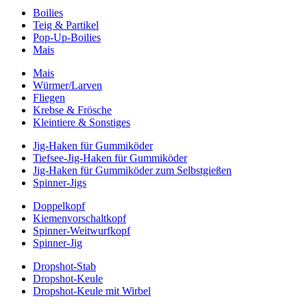
Boilies
Teig & Partikel
Pop-Up-Boilies
Mais
Mais
Würmer/Larven
Fliegen
Krebse & Frösche
Kleintiere & Sonstiges
Jig-Haken für Gummiköder
Tiefsee-Jig-Haken für Gummiköder
Jig-Haken für Gummiköder zum Selbstgießen
Spinner-Jigs
Doppelkopf
Kiemenvorschaltkopf
Spinner-Weitwurfkopf
Spinner-Jig
Dropshot-Stab
Dropshot-Keule
Dropshot-Keule mit Wirbel