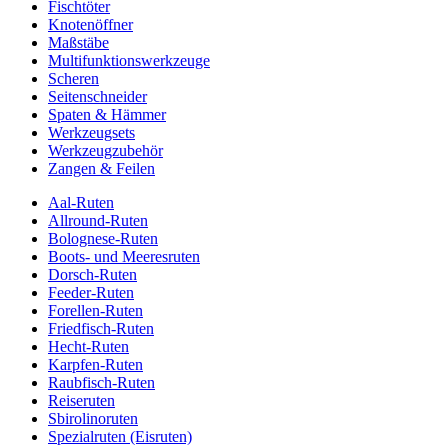
Fischtöter
Knotenöffner
Maßstäbe
Multifunktionswerkzeuge
Scheren
Seitenschneider
Spaten & Hämmer
Werkzeugsets
Werkzeugzubehör
Zangen & Feilen
Aal-Ruten
Allround-Ruten
Bolognese-Ruten
Boots- und Meeresruten
Dorsch-Ruten
Feeder-Ruten
Forellen-Ruten
Friedfisch-Ruten
Hecht-Ruten
Karpfen-Ruten
Raubfisch-Ruten
Reiseruten
Sbirolinoruten
Spezialruten (Eisruten)