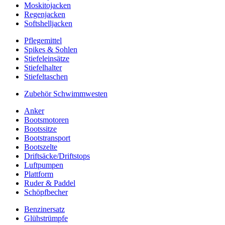
Moskitojacken
Regenjacken
Softshelljacken
Pflegemittel
Spikes & Sohlen
Stiefeleinsätze
Stiefelhalter
Stiefeltaschen
Zubehör Schwimmwesten
Anker
Bootsmotoren
Bootssitze
Bootstransport
Bootszelte
Driftsäcke/Driftstops
Luftpumpen
Plattform
Ruder & Paddel
Schöpfbecher
Benzinersatz
Glühstrümpfe