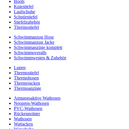
Boots
Kniestiefel
Laufschuhe
Schnürstiefel
Stiefelzubehör
Thermostiefel
Schwimmanzug Hose
Schwimmanzug Jacke
Schwimmanzüge komplett
Schwimmoveralls
Schwimmwesten & Zubehör
Lupen
Thermostiefel
Thermohosen
Thermojacken
Thermoanzüge
Atmungsaktive Wathosen
Neopren-Wathosen
PVC-Wathosen
Rückenpolster
Wathosen
Watjacken