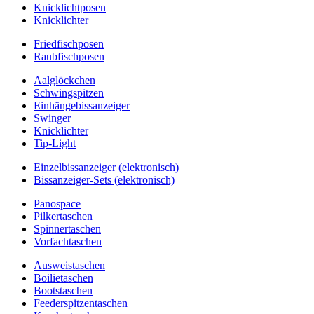
Knicklichtposen
Knicklichter
Friedfischposen
Raubfischposen
Aalglöckchen
Schwingspitzen
Einhängebissanzeiger
Swinger
Knicklichter
Tip-Light
Einzelbissanzeiger (elektronisch)
Bissanzeiger-Sets (elektronisch)
Panospace
Pilkertaschen
Spinnertaschen
Vorfachtaschen
Ausweistaschen
Boilietaschen
Bootstaschen
Feederspitzentaschen