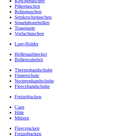
Keschertaschen
Pilkertaschen
Relingtaschen
Setzkeschertaschen
Smartphonehüllen
Tragegurte
Vorfachtaschen
Lure-Holder
Brillenaufstecker
Brillenzubehör
Thermohandschuhe
Fingerschutz
Neoprenhandschuhe
Fleecehandschuhe
Freizeitjacken
Caps
Hüte
Mützen
Fleecejacken
Freizeitjacken