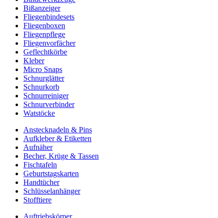
Bißanzeiger
Fliegenbindesets
Fliegenboxen
Fliegenpflege
Fliegenvorfächer
Geflechtkörbe
Kleber
Micro Snaps
Schnurglätter
Schnurkorb
Schnurreiniger
Schnurverbinder
Watstöcke
Anstecknadeln & Pins
Aufkleber & Etiketten
Aufnäher
Becher, Krüge & Tassen
Fischtafeln
Geburtstagskarten
Handtücher
Schlüsselanhänger
Stofftiere
Auftriebskörper