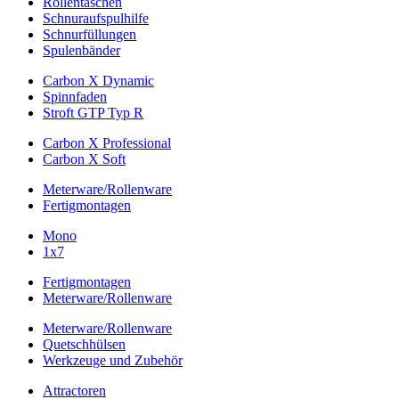
Rollentaschen
Schnuraufspulhilfe
Schnurfüllungen
Spulenbänder
Carbon X Dynamic
Spinnfaden
Stroft GTP Typ R
Carbon X Professional
Carbon X Soft
Meterware/Rollenware
Fertigmontagen
Mono
1x7
Fertigmontagen
Meterware/Rollenware
Meterware/Rollenware
Quetschhülsen
Werkzeuge und Zubehör
Attractoren