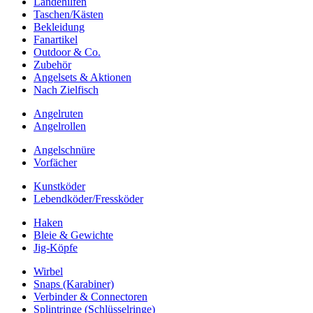
Landehilfen
Taschen/Kästen
Bekleidung
Fanartikel
Outdoor & Co.
Zubehör
Angelsets & Aktionen
Nach Zielfisch
Angelruten
Angelrollen
Angelschnüre
Vorfächer
Kunstköder
Lebendköder/Fressköder
Haken
Bleie & Gewichte
Jig-Köpfe
Wirbel
Snaps (Karabiner)
Verbinder & Connectoren
Splintringe (Schlüsselringe)