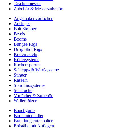
Taschenmesser
Zubehör & Messerzubehör
Angsthakenvorfächer
Ausleger
Bait Stopper
Beads
Booms
Bungee Rigs
Drop Shot Rigs
Ködernadeln
Ködersysteme
Rachensperren
Schlepp- & Wurfsysteme
Stinger
Rasseln
Sbirolinosysteme
Schläuche
Vorfächer & Zubehör
Wallerhölzer
Bauchgurte
Bootsrutenhalter
Brandungsrutenhalter
Erdstäbe mit Auflagen