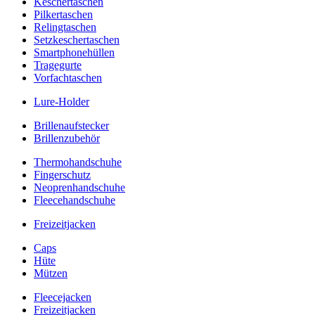
Keschertaschen
Pilkertaschen
Relingtaschen
Setzkeschertaschen
Smartphonehüllen
Tragegurte
Vorfachtaschen
Lure-Holder
Brillenaufstecker
Brillenzubehör
Thermohandschuhe
Fingerschutz
Neoprenhandschuhe
Fleecehandschuhe
Freizeitjacken
Caps
Hüte
Mützen
Fleecejacken
Freizeitjacken