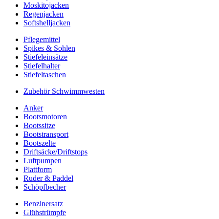
Moskitojacken
Regenjacken
Softshelljacken
Pflegemittel
Spikes & Sohlen
Stiefeleinsätze
Stiefelhalter
Stiefeltaschen
Zubehör Schwimmwesten
Anker
Bootsmotoren
Bootssitze
Bootstransport
Bootszelte
Driftsäcke/Driftstops
Luftpumpen
Plattform
Ruder & Paddel
Schöpfbecher
Benzinersatz
Glühstrümpfe