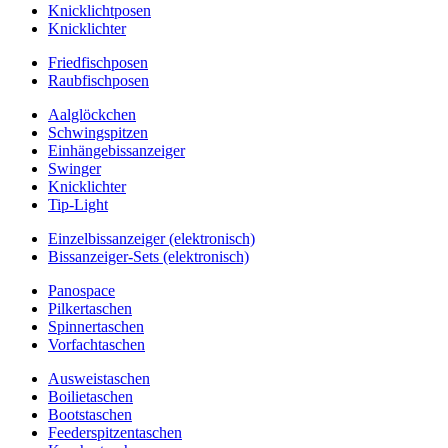
Knicklichtposen
Knicklichter
Friedfischposen
Raubfischposen
Aalglöckchen
Schwingspitzen
Einhängebissanzeiger
Swinger
Knicklichter
Tip-Light
Einzelbissanzeiger (elektronisch)
Bissanzeiger-Sets (elektronisch)
Panospace
Pilkertaschen
Spinnertaschen
Vorfachtaschen
Ausweistaschen
Boilietaschen
Bootstaschen
Feederspitzentaschen