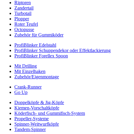
Riptoren
Zandertail
Turbotail
Plopper
Roter Teufel
Octopusse
Zubehör für Gummiköder
ProfiBlinker Edelstahl
ProfiBlinker Schuppendekor oder Effektlackierung
ProfiBlinker Forellex Spoon
Mit Drilling
Mit Einzelhaken
Zubehör/Eigenmontage
Crank-Runner
Go Up
Doppelköpfe & Jig-Köpfe
Kiemen-Vorschaltköpfe
Köderfisch- und Gummifisch-System
Propeller-Systeme
Spinner-Weitwurfköpfe
Tandem-Spinner