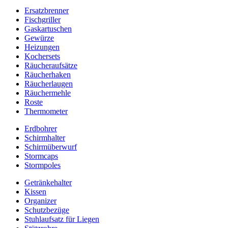
Ersatzbrenner
Fischgriller
Gaskartuschen
Gewürze
Heizungen
Kochersets
Räucheraufsätze
Räucherhaken
Räucherlaugen
Räuchermehle
Roste
Thermometer
Erdbohrer
Schirmhalter
Schirmüberwurf
Stormcaps
Stormpoles
Getränkehalter
Kissen
Organizer
Schutzbezüge
Stuhlaufsatz für Liegen