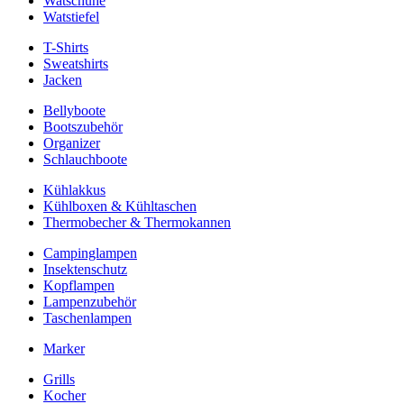
Watschuhe
Watstiefel
T-Shirts
Sweatshirts
Jacken
Bellyboote
Bootszubehör
Organizer
Schlauchboote
Kühlakkus
Kühlboxen & Kühltaschen
Thermobecher & Thermokannen
Campinglampen
Insektenschutz
Kopflampen
Lampenzubehör
Taschenlampen
Marker
Grills
Kocher