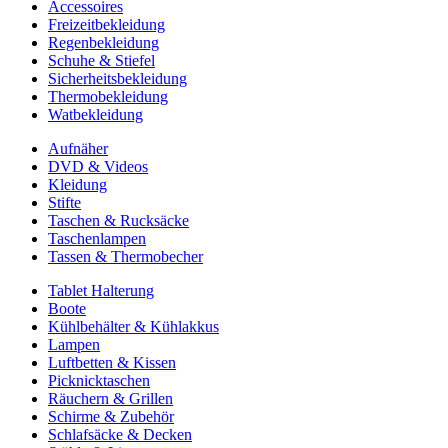
Accessoires
Freizeitbekleidung
Regenbekleidung
Schuhe & Stiefel
Sicherheitsbekleidung
Thermobekleidung
Watbekleidung
Aufnäher
DVD & Videos
Kleidung
Stifte
Taschen & Rucksäcke
Taschenlampen
Tassen & Thermobecher
Tablet Halterung
Boote
Kühlbehälter & Kühlakkus
Lampen
Luftbetten & Kissen
Picknicktaschen
Räuchern & Grillen
Schirme & Zubehör
Schlafsäcke & Decken