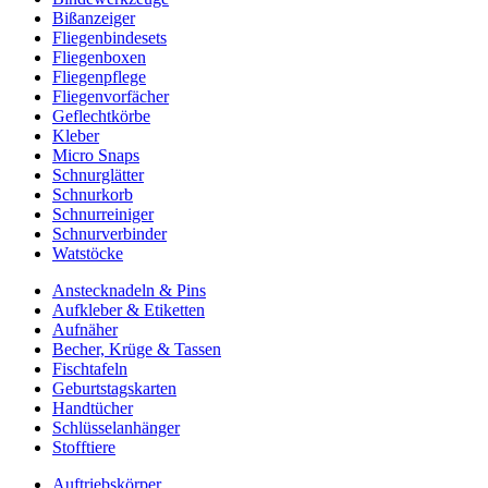
Bißanzeiger
Fliegenbindesets
Fliegenboxen
Fliegenpflege
Fliegenvorfächer
Geflechtkörbe
Kleber
Micro Snaps
Schnurglätter
Schnurkorb
Schnurreiniger
Schnurverbinder
Watstöcke
Anstecknadeln & Pins
Aufkleber & Etiketten
Aufnäher
Becher, Krüge & Tassen
Fischtafeln
Geburtstagskarten
Handtücher
Schlüsselanhänger
Stofftiere
Auftriebskörper