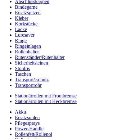
Abschlusskappen
Bindegarne
Ersatzspitzen
Kleber
Korkstücke
Lacke
Luresaver
Ringe
Ringeinlagen
Rollenhalter
Rutenständer/Rutenhalter
Sicherheitsleinen
Stonfos
Taschen
Transport/-schutz
Transportrohr
Stationärrollen mit Frontbremse
Stationärrollen mit Heckbremse
Akku
Ersatzspulen
Pflegesprays
Power-Handle
Rollenfett/Rollenöl