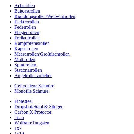
Achsrollen
Baitcastrollen
Brandungsrollen/Weitwurfrollen
Elektrorollen
Federrollen
Fliegenrollen
Freilaufrollen
Kampfbremsrollen
Kapselrollen
Meeresrollen/Großfischrollen
Multirollen
Spinnrollen
Stationärrollen
Angelrollenzubehör
Geflochtene Schnüre
Monofile Schnüre
Fibresteel
Dropshot-Stahl & Stinger
Carbon X Protector
Titan
Wolfram/Tungsten
1x7
1x19