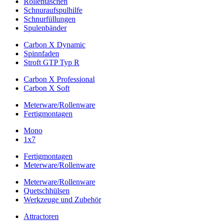
Rollentaschen
Schnuraufspulhilfe
Schnurfüllungen
Spulenbänder
Carbon X Dynamic
Spinnfaden
Stroft GTP Typ R
Carbon X Professional
Carbon X Soft
Meterware/Rollenware
Fertigmontagen
Mono
1x7
Fertigmontagen
Meterware/Rollenware
Meterware/Rollenware
Quetschhülsen
Werkzeuge und Zubehör
Attractoren