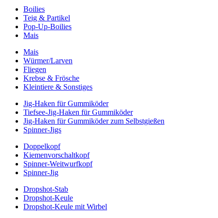
Boilies
Teig & Partikel
Pop-Up-Boilies
Mais
Mais
Würmer/Larven
Fliegen
Krebse & Frösche
Kleintiere & Sonstiges
Jig-Haken für Gummiköder
Tiefsee-Jig-Haken für Gummiköder
Jig-Haken für Gummiköder zum Selbstgießen
Spinner-Jigs
Doppelkopf
Kiemenvorschaltkopf
Spinner-Weitwurfkopf
Spinner-Jig
Dropshot-Stab
Dropshot-Keule
Dropshot-Keule mit Wirbel