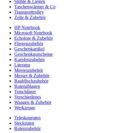
Stühle & Liegen
Taschenwärmer & Co
Transporttrolley
Zelte & Zubehör
HP Notebook
Microsoft Notebook
Echolote & Zubehör
Fliegenzubehör
Geschenkartikel
Geschenkgutscheine
Karpfenzubehör
Literatur
Meereszubehör
Messer & Zubehör
Raubfischzubehör
Rutenablagen
Totschläger
Verschiedenes
Waagen & Zubehör
Werkzeuge
Teleskopruten
Steckruten
Rutenzubehör