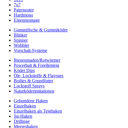
7x7
Paternoster
Hardmono
Eigenmontage
Gummifische & Gummiköder
Blinker
Spinner
Wobbler
Vorschalt-Systeme
Bienenmaden/Rotwürmer
Powerbait & Forellenteig
Köder Dips
Öle, Lockstoffe & Flavours
Boilies & Grundfutter
Lockstoff Sprays
Naturköderimitationen
Gebundene Haken
Einzelhaken
Einzelhaken als Teighaken
Jig-Haken
Drillinge
Meereshaken