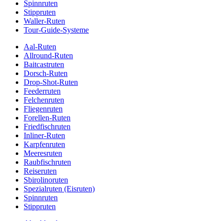
Spinnruten
Stippruten
Waller-Ruten
Tour-Guide-Systeme
Aal-Ruten
Allround-Ruten
Baitcastruten
Dorsch-Ruten
Drop-Shot-Ruten
Feederruten
Felchenruten
Fliegenruten
Forellen-Ruten
Friedfischruten
Inliner-Ruten
Karpfenruten
Meeresruten
Raubfischruten
Reiseruten
Sbirolinoruten
Spezialruten (Eisruten)
Spinnruten
Stippruten