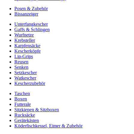
Posen & Zubehör
Bissanzeiger
Unterfangkescher
Gaffs & Schlingen
Wurfnetze
Krebsteller
Karpfensäcke
Kescherköpfe
Lip-Grips
Reusen
Senken
Setzkescher
Watkescher
Kescherzubehör
Taschen
Boxen
Futterale
Sitzkiepen & Sitzboxen
Rucksäcke
Gerätekästen
Köderfischkessel, Eimer & Zubehör