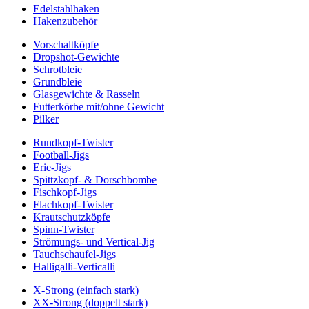
Edelstahlhaken
Hakenzubehör
Vorschaltköpfe
Dropshot-Gewichte
Schrotbleie
Grundbleie
Glasgewichte & Rasseln
Futterkörbe mit/ohne Gewicht
Pilker
Rundkopf-Twister
Football-Jigs
Erie-Jigs
Spittzkopf- & Dorschbombe
Fischkopf-Jigs
Flachkopf-Twister
Krautschutzköpfe
Spinn-Twister
Strömungs- und Vertical-Jig
Tauchschaufel-Jigs
Halligalli-Verticalli
X-Strong (einfach stark)
XX-Strong (doppelt stark)