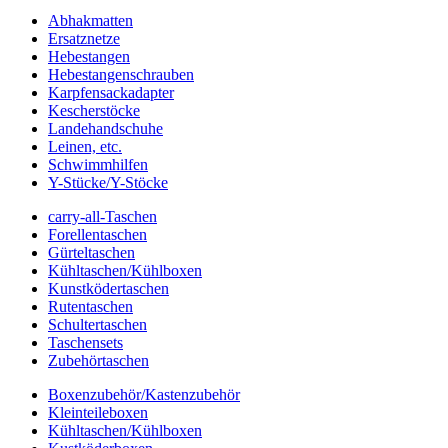
Abhakmatten
Ersatznetze
Hebestangen
Hebestangenschrauben
Karpfensackadapter
Kescherstöcke
Landehandschuhe
Leinen, etc.
Schwimmhilfen
Y-Stücke/Y-Stöcke
carry-all-Taschen
Forellentaschen
Gürteltaschen
Kühltaschen/Kühlboxen
Kunstködertaschen
Rutentaschen
Schultertaschen
Taschensets
Zubehörtaschen
Boxenzubehör/Kastenzubehör
Kleinteileboxen
Kühltaschen/Kühlboxen