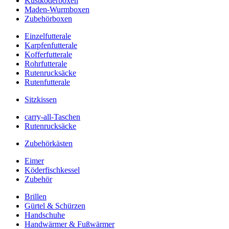
Kustköderboxen
Maden-Wurmboxen
Zubehörboxen
Einzelfutterale
Karpfenfutterale
Kofferfutterale
Rohrfutterale
Rutenrucksäcke
Rutenfutterale
Sitzkissen
carry-all-Taschen
Rutenrucksäcke
Zubehörkästen
Eimer
Köderfischkessel
Zubehör
Brillen
Gürtel & Schürzen
Handschuhe
Handwärmer & Fußwärmer