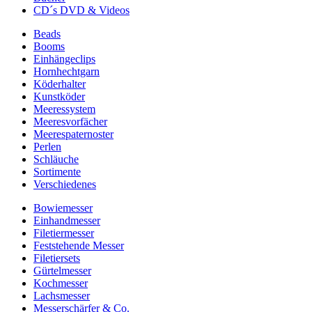
CD´s DVD & Videos
Beads
Booms
Einhängeclips
Hornhechtgarn
Köderhalter
Kunstköder
Meeressystem
Meeresvorfächer
Meerespaternoster
Perlen
Schläuche
Sortimente
Verschiedenes
Bowiemesser
Einhandmesser
Filetiermesser
Feststehende Messer
Filetiersets
Gürtelmesser
Kochmesser
Lachsmesser
Messerschärfer & Co.