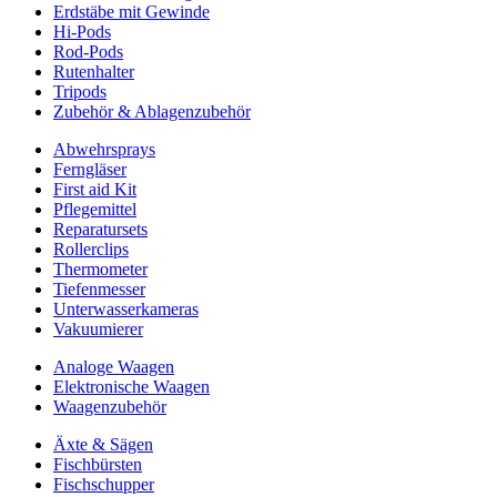
Erdstäbe mit Gewinde
Hi-Pods
Rod-Pods
Rutenhalter
Tripods
Zubehör & Ablagenzubehör
Abwehrsprays
Ferngläser
First aid Kit
Pflegemittel
Reparatursets
Rollerclips
Thermometer
Tiefenmesser
Unterwasserkameras
Vakuumierer
Analoge Waagen
Elektronische Waagen
Waagenzubehör
Äxte & Sägen
Fischbürsten
Fischschupper