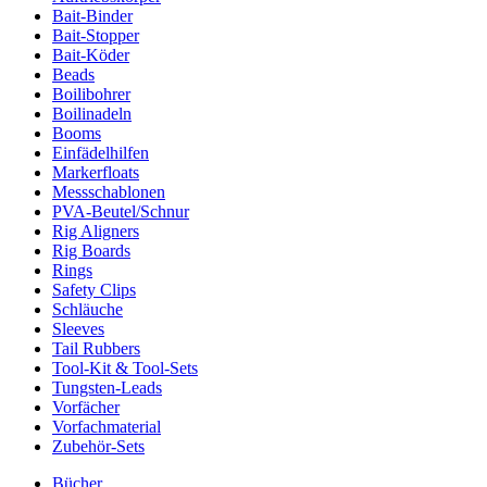
Bait-Binder
Bait-Stopper
Bait-Köder
Beads
Boilibohrer
Boilinadeln
Booms
Einfädelhilfen
Markerfloats
Messschablonen
PVA-Beutel/Schnur
Rig Aligners
Rig Boards
Rings
Safety Clips
Schläuche
Sleeves
Tail Rubbers
Tool-Kit & Tool-Sets
Tungsten-Leads
Vorfächer
Vorfachmaterial
Zubehör-Sets
Bücher