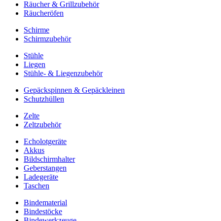
Räucher & Grillzubehör
Räucheröfen
Schirme
Schirmzubehör
Stühle
Liegen
Stühle- & Liegenzubehör
Gepäckspinnen & Gepäckleinen
Schutzhüllen
Zelte
Zeltzubehör
Echolotgeräte
Akkus
Bildschirmhalter
Geberstangen
Ladegeräte
Taschen
Bindematerial
Bindestöcke
Bindewerkzeuge