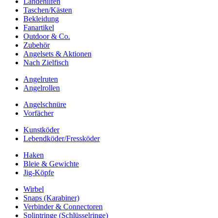
Landehilfen
Taschen/Kästen
Bekleidung
Fanartikel
Outdoor & Co.
Zubehör
Angelsets & Aktionen
Nach Zielfisch
Angelruten
Angelrollen
Angelschnüre
Vorfächer
Kunstköder
Lebendköder/Fressköder
Haken
Bleie & Gewichte
Jig-Köpfe
Wirbel
Snaps (Karabiner)
Verbinder & Connectoren
Splintringe (Schlüsselringe)