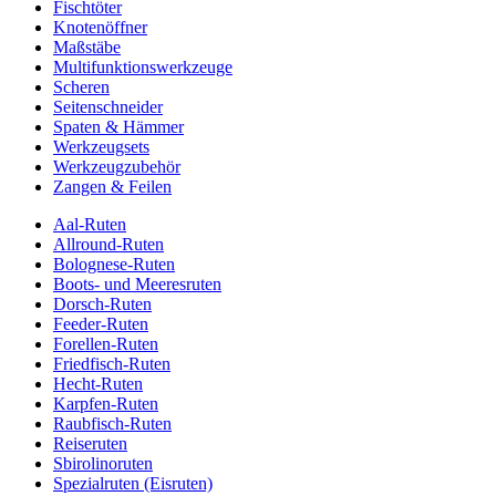
Fischtöter
Knotenöffner
Maßstäbe
Multifunktionswerkzeuge
Scheren
Seitenschneider
Spaten & Hämmer
Werkzeugsets
Werkzeugzubehör
Zangen & Feilen
Aal-Ruten
Allround-Ruten
Bolognese-Ruten
Boots- und Meeresruten
Dorsch-Ruten
Feeder-Ruten
Forellen-Ruten
Friedfisch-Ruten
Hecht-Ruten
Karpfen-Ruten
Raubfisch-Ruten
Reiseruten
Sbirolinoruten
Spezialruten (Eisruten)