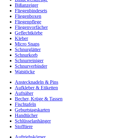
Bißanzeiger
Fliegenbindesets
Fliegenboxen
Fliegenpflege
Fliegenvorfächer
Geflechtkörbe
Kleber
Micro Snaps
Schnurglätter
Schnurkorb
Schnurreiniger
Schnurverbinder
Watstöcke
Anstecknadeln & Pins
Aufkleber & Etiketten
Aufnäher
Becher, Krüge & Tassen
Fischtafeln
Geburtstagskarten
Handtücher
Schlüsselanhänger
Stofftiere
Auftriebskörper