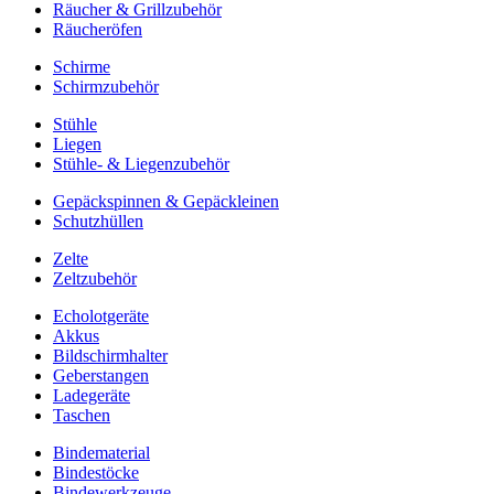
Räucher & Grillzubehör
Räucheröfen
Schirme
Schirmzubehör
Stühle
Liegen
Stühle- & Liegenzubehör
Gepäckspinnen & Gepäckleinen
Schutzhüllen
Zelte
Zeltzubehör
Echolotgeräte
Akkus
Bildschirmhalter
Geberstangen
Ladegeräte
Taschen
Bindematerial
Bindestöcke
Bindewerkzeuge