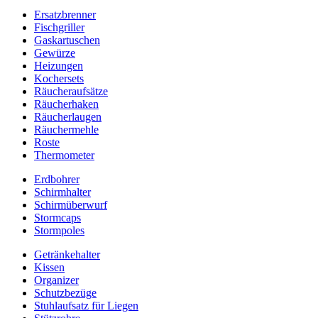
Ersatzbrenner
Fischgriller
Gaskartuschen
Gewürze
Heizungen
Kochersets
Räucheraufsätze
Räucherhaken
Räucherlaugen
Räuchermehle
Roste
Thermometer
Erdbohrer
Schirmhalter
Schirmüberwurf
Stormcaps
Stormpoles
Getränkehalter
Kissen
Organizer
Schutzbezüge
Stuhlaufsatz für Liegen