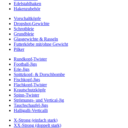
Edelstahlhaken
Hakenzubehör
Vorschaltköpfe
Dropshot-Gewichte
Schrotbleie
Grundbleie
Glasgewichte & Rasseln
Futterkörbe mit/ohne Gewicht
Pilker
Rundkopf-Twister
Football-Jigs
Erie-Jigs
Spittzkopf- & Dorschbombe
Fischkopf-Jigs
Flachkopf-Twister
Krautschutzköpfe
Spinn-Twister
Strömungs- und Vertical-Jig
Tauchschaufel-Jigs
Halligalli-Verticalli
X-Strong (einfach stark)
XX-Strong (doppelt stark)