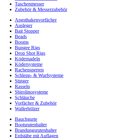
Taschenmesser
Zubehör & Messerzubehör
Angsthakenvorfächer
Ausleger
Bait Stopper
Beads
Booms
Bungee Rigs
Drop Shot Rigs
Ködernadeln
Ködersysteme
Rachensperren
Schlepp- & Wurfsysteme
Stinger
Rasseln
Sbirolinosysteme
Schläuche
Vorfächer & Zubehör
Wallerhölzer
Bauchgurte
Bootsrutenhalter
Brandungsrutenhalter
Erdstäbe mit Auflagen