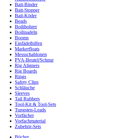
Bait-Binder
Bait-Stopper
Bait-Köder
Beads
Boilibohrer
Boilinadeln
Booms
Einfädelhilfen
Markerfloats
Messschablonen
PVA-Beutel/Schnur
Rig Aligners
Rig Boards
Rings
Safety Clips
Schläuche
Sleeves
Tail Rubbers
Tool-Kit & Tool-Sets
Tungsten-Leads
Vorfächer
Vorfachmaterial
Zubehör-Sets
Bücher