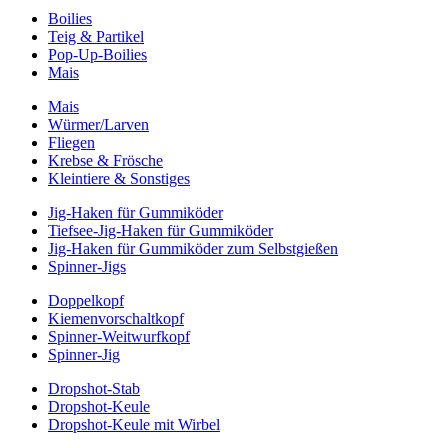
Boilies
Teig & Partikel
Pop-Up-Boilies
Mais
Mais
Würmer/Larven
Fliegen
Krebse & Frösche
Kleintiere & Sonstiges
Jig-Haken für Gummiköder
Tiefsee-Jig-Haken für Gummiköder
Jig-Haken für Gummiköder zum Selbstgießen
Spinner-Jigs
Doppelkopf
Kiemenvorschaltkopf
Spinner-Weitwurfkopf
Spinner-Jig
Dropshot-Stab
Dropshot-Keule
Dropshot-Keule mit Wirbel