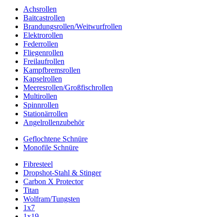
Achsrollen
Baitcastrollen
Brandungsrollen/Weitwurfrollen
Elektrorollen
Federrollen
Fliegenrollen
Freilaufrollen
Kampfbremsrollen
Kapselrollen
Meeresrollen/Großfischrollen
Multirollen
Spinnrollen
Stationärrollen
Angelrollenzubehör
Geflochtene Schnüre
Monofile Schnüre
Fibresteel
Dropshot-Stahl & Stinger
Carbon X Protector
Titan
Wolfram/Tungsten
1x7
1x19