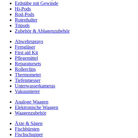
Erdstäbe mit Gewinde
Hi-Pods
Rod-Pods
Rutenhalter
Tripods
Zubehör & Ablagenzubehör
Abwehrsprays
Ferngläser
First aid Kit
Pflegemittel
Reparatursets
Rollerclips
Thermometer
Tiefenmesser
Unterwasserkameras
Vakuumierer
Analoge Waagen
Elektronische Waagen
Waagenzubehör
Äxte & Sägen
Fischbürsten
Fischschupper