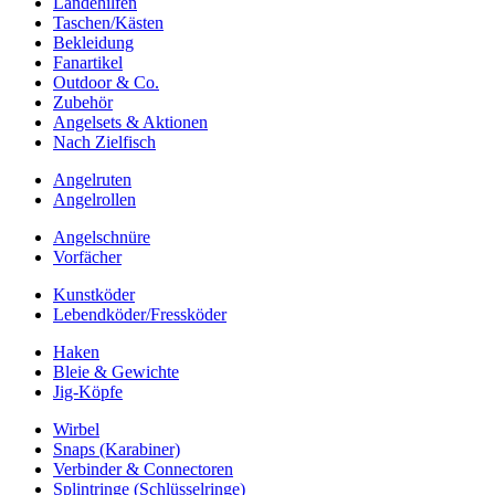
Landehilfen
Taschen/Kästen
Bekleidung
Fanartikel
Outdoor & Co.
Zubehör
Angelsets & Aktionen
Nach Zielfisch
Angelruten
Angelrollen
Angelschnüre
Vorfächer
Kunstköder
Lebendköder/Fressköder
Haken
Bleie & Gewichte
Jig-Köpfe
Wirbel
Snaps (Karabiner)
Verbinder & Connectoren
Splintringe (Schlüsselringe)