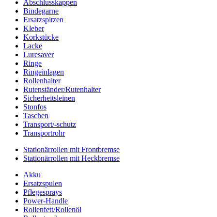
Abschlusskappen
Bindegarne
Ersatzspitzen
Kleber
Korkstücke
Lacke
Luresaver
Ringe
Ringeinlagen
Rollenhalter
Rutenständer/Rutenhalter
Sicherheitsleinen
Stonfos
Taschen
Transport/-schutz
Transportrohr
Stationärrollen mit Frontbremse
Stationärrollen mit Heckbremse
Akku
Ersatzspulen
Pflegesprays
Power-Handle
Rollenfett/Rollenöl