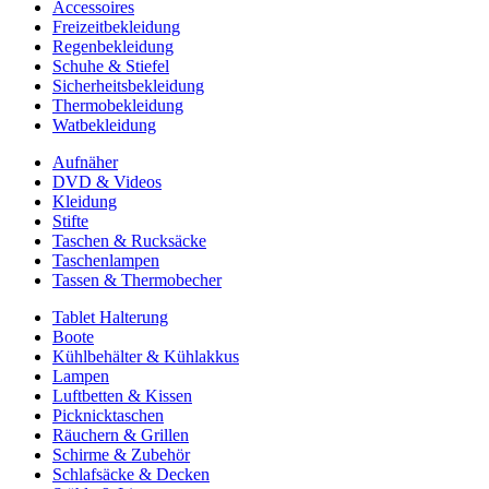
Accessoires
Freizeitbekleidung
Regenbekleidung
Schuhe & Stiefel
Sicherheitsbekleidung
Thermobekleidung
Watbekleidung
Aufnäher
DVD & Videos
Kleidung
Stifte
Taschen & Rucksäcke
Taschenlampen
Tassen & Thermobecher
Tablet Halterung
Boote
Kühlbehälter & Kühlakkus
Lampen
Luftbetten & Kissen
Picknicktaschen
Räuchern & Grillen
Schirme & Zubehör
Schlafsäcke & Decken