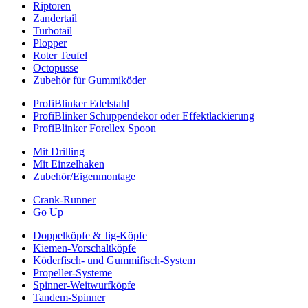
Riptoren
Zandertail
Turbotail
Plopper
Roter Teufel
Octopusse
Zubehör für Gummiköder
ProfiBlinker Edelstahl
ProfiBlinker Schuppendekor oder Effektlackierung
ProfiBlinker Forellex Spoon
Mit Drilling
Mit Einzelhaken
Zubehör/Eigenmontage
Crank-Runner
Go Up
Doppelköpfe & Jig-Köpfe
Kiemen-Vorschaltköpfe
Köderfisch- und Gummifisch-System
Propeller-Systeme
Spinner-Weitwurfköpfe
Tandem-Spinner