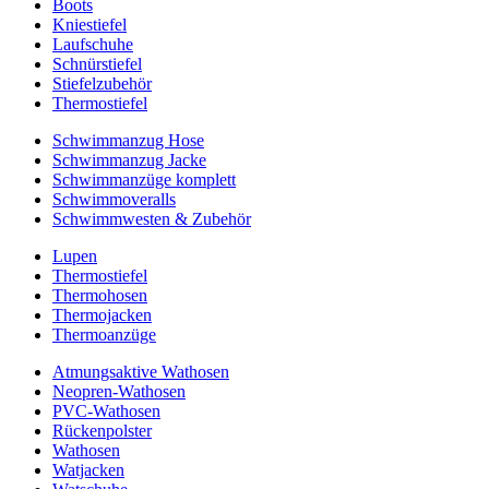
Boots
Kniestiefel
Laufschuhe
Schnürstiefel
Stiefelzubehör
Thermostiefel
Schwimmanzug Hose
Schwimmanzug Jacke
Schwimmanzüge komplett
Schwimmoveralls
Schwimmwesten & Zubehör
Lupen
Thermostiefel
Thermohosen
Thermojacken
Thermoanzüge
Atmungsaktive Wathosen
Neopren-Wathosen
PVC-Wathosen
Rückenpolster
Wathosen
Watjacken