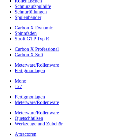
Rollentaschen
Schnuraufspulhilfe
Schnurfüllungen
Spulenbänder
Carbon X Dynamic
Spinnfaden
Stroft GTP Typ R
Carbon X Professional
Carbon X Soft
Meterware/Rollenware
Fertigmontagen
Mono
1x7
Fertigmontagen
Meterware/Rollenware
Meterware/Rollenware
Quetschhülsen
Werkzeuge und Zubehör
Attractoren