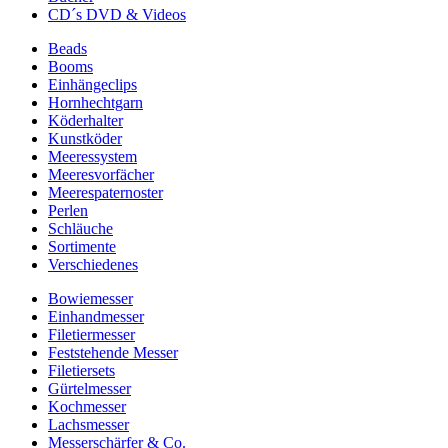
CD´s DVD & Videos
Beads
Booms
Einhängeclips
Hornhechtgarn
Köderhalter
Kunstköder
Meeressystem
Meeresvorfächer
Meerespaternoster
Perlen
Schläuche
Sortimente
Verschiedenes
Bowiemesser
Einhandmesser
Filetiermesser
Feststehende Messer
Filetiersets
Gürtelmesser
Kochmesser
Lachsmesser
Messerschärfer & Co.