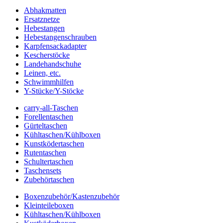
Abhakmatten
Ersatznetze
Hebestangen
Hebestangenschrauben
Karpfensackadapter
Kescherstöcke
Landehandschuhe
Leinen, etc.
Schwimmhilfen
Y-Stücke/Y-Stöcke
carry-all-Taschen
Forellentaschen
Gürteltaschen
Kühltaschen/Kühlboxen
Kunstködertaschen
Rutentaschen
Schultertaschen
Taschensets
Zubehörtaschen
Boxenzubehör/Kastenzubehör
Kleinteileboxen
Kühltaschen/Kühlboxen