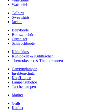
Watschuhe
Watstiefel
T-Shirts
Sweatshirts
Jacken
Bellyboote
Bootszubehör
Organizer
Schlauchboote
Kühlakkus
Kühlboxen & Kühltaschen
Thermobecher & Thermokannen
Campinglampen
Insektenschutz
Kopflampen
Lampenzubehör
Taschenlampen
Marker
Grills
Kocher