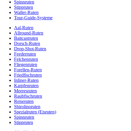
Spinnruten
Stippruten
Waller-Ruten
Tour-Guide-Systeme
Aal-Ruten
Allround-Ruten
Baitcastruten
Dorsch-Ruten
Drop-Shot-Ruten
Feederruten
Felchenruten
Fliegenruten
Forellen-Ruten
Friedfischruten
Inliner-Ruten
Karpfenruten
Meeresruten
Raubfischruten
Reiseruten
Sbirolinoruten
Spezialruten (Eisruten)
Spinnruten
Stippruten