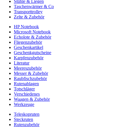
Stühle & Liegen
Taschenwärmer & Co
Transporttrolley
Zelte & Zubehör
HP Notebook
Microsoft Notebook
Echolote & Zubehör
Fliegenzubehör
Geschenkartikel
Geschenkgutscheine
Karpfenzubehör
Literatur
Meereszubehör
Messer & Zubehör
Raubfischzubehör
Rutenablagen
Totschläger
Verschiedenes
Waagen & Zubehör
Werkzeuge
Teleskopruten
Steckruten
Rutenzubehör