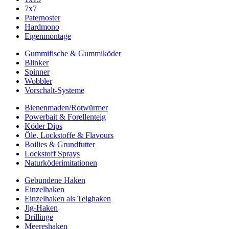
7x7
Paternoster
Hardmono
Eigenmontage
Gummifische & Gummiköder
Blinker
Spinner
Wobbler
Vorschalt-Systeme
Bienenmaden/Rotwürmer
Powerbait & Forellenteig
Köder Dips
Öle, Lockstoffe & Flavours
Boilies & Grundfutter
Lockstoff Sprays
Naturköderimitationen
Gebundene Haken
Einzelhaken
Einzelhaken als Teighaken
Jig-Haken
Drillinge
Meereshaken