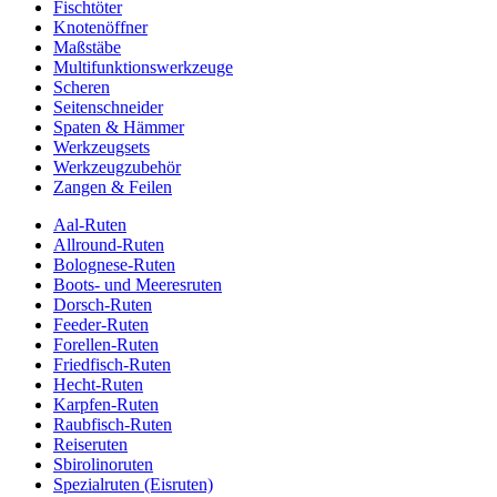
Fischtöter
Knotenöffner
Maßstäbe
Multifunktionswerkzeuge
Scheren
Seitenschneider
Spaten & Hämmer
Werkzeugsets
Werkzeugzubehör
Zangen & Feilen
Aal-Ruten
Allround-Ruten
Bolognese-Ruten
Boots- und Meeresruten
Dorsch-Ruten
Feeder-Ruten
Forellen-Ruten
Friedfisch-Ruten
Hecht-Ruten
Karpfen-Ruten
Raubfisch-Ruten
Reiseruten
Sbirolinoruten
Spezialruten (Eisruten)