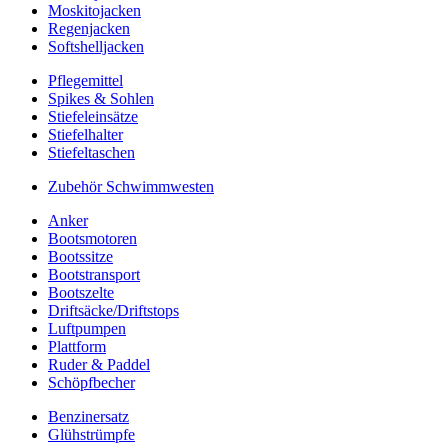
Moskitojacken
Regenjacken
Softshelljacken
Pflegemittel
Spikes & Sohlen
Stiefeleinsätze
Stiefelhalter
Stiefeltaschen
Zubehör Schwimmwesten
Anker
Bootsmotoren
Bootssitze
Bootstransport
Bootszelte
Driftsäcke/Driftstops
Luftpumpen
Plattform
Ruder & Paddel
Schöpfbecher
Benzinersatz
Glühstrümpfe