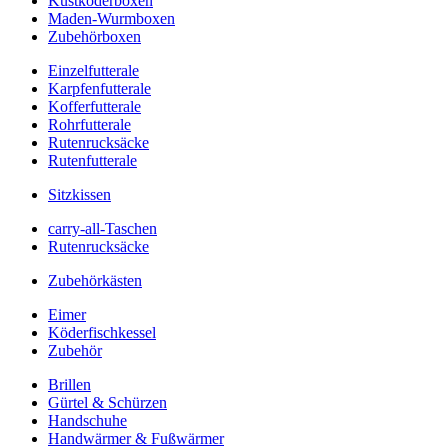
Kustköderboxen
Maden-Wurmboxen
Zubehörboxen
Einzelfutterale
Karpfenfutterale
Kofferfutterale
Rohrfutterale
Rutenrucksäcke
Rutenfutterale
Sitzkissen
carry-all-Taschen
Rutenrucksäcke
Zubehörkästen
Eimer
Köderfischkessel
Zubehör
Brillen
Gürtel & Schürzen
Handschuhe
Handwärmer & Fußwärmer