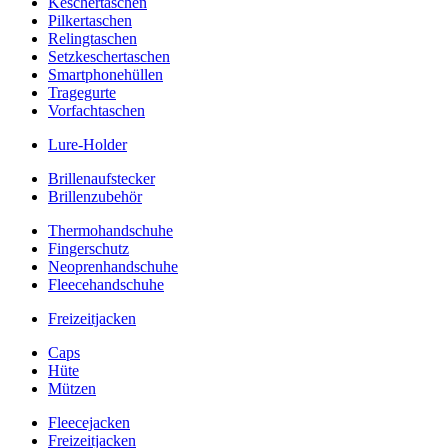
Keschertaschen
Pilkertaschen
Relingtaschen
Setzkeschertaschen
Smartphonehüllen
Tragegurte
Vorfachtaschen
Lure-Holder
Brillenaufstecker
Brillenzubehör
Thermohandschuhe
Fingerschutz
Neoprenhandschuhe
Fleecehandschuhe
Freizeitjacken
Caps
Hüte
Mützen
Fleecejacken
Freizeitjacken