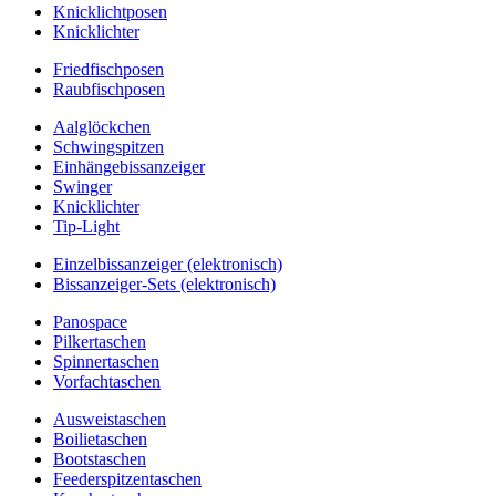
Knicklichtposen
Knicklichter
Friedfischposen
Raubfischposen
Aalglöckchen
Schwingspitzen
Einhängebissanzeiger
Swinger
Knicklichter
Tip-Light
Einzelbissanzeiger (elektronisch)
Bissanzeiger-Sets (elektronisch)
Panospace
Pilkertaschen
Spinnertaschen
Vorfachtaschen
Ausweistaschen
Boilietaschen
Bootstaschen
Feederspitzentaschen