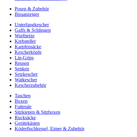
Posen & Zubehör
Bissanzeiger
Unterfangkescher
Gaffs & Schlingen
Wurfnetze
Krebsteller
Karpfensäcke
Kescherköpfe
Lip-Grips
Reusen
Senken
Setzkescher
Watkescher
Kescherzubehör
Taschen
Boxen
Futterale
Sitzkiepen & Sitzboxen
Rucksäcke
Gerätekästen
Köderfischkessel, Eimer & Zubehör