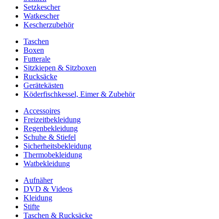
Setzkescher
Watkescher
Kescherzubehör
Taschen
Boxen
Futterale
Sitzkiepen & Sitzboxen
Rucksäcke
Gerätekästen
Köderfischkessel, Eimer & Zubehör
Accessoires
Freizeitbekleidung
Regenbekleidung
Schuhe & Stiefel
Sicherheitsbekleidung
Thermobekleidung
Watbekleidung
Aufnäher
DVD & Videos
Kleidung
Stifte
Taschen & Rucksäcke