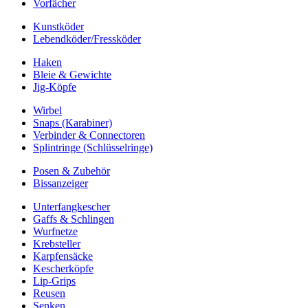
Vorfächer
Kunstköder
Lebendköder/Fressköder
Haken
Bleie & Gewichte
Jig-Köpfe
Wirbel
Snaps (Karabiner)
Verbinder & Connectoren
Splintringe (Schlüsselringe)
Posen & Zubehör
Bissanzeiger
Unterfangkescher
Gaffs & Schlingen
Wurfnetze
Krebsteller
Karpfensäcke
Kescherköpfe
Lip-Grips
Reusen
Senken